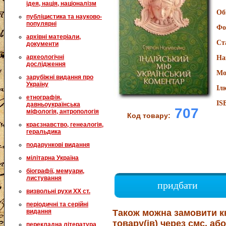
ідея, нація, націоналізм
Об
публіцистика та науково-
популярні
Фо
архівні матеріали,
Ст
документи
археологічні
На
дослідження
Мо
зарубіжні видання про
Україну
Іл
етнографія,
IS
давньоукраїнська
707
міфологія, антропологія
Код товару:
краєзнавство, генеалогія,
геральдика
подарункові видання
мілітарна Україна
біографії, мемуари,
листування
придбати
визвольні рухи XX ст.
періодичні та серійні
видання
Також можна замовити к
товару(ів) через смс, або
перекладна література