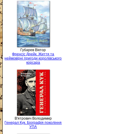
Губарев Віктор
Френсіс Дрейк. Життя та
неймовірні пригоди королівського
корсара
В'ятрович Володимир
Генерал Кук. Біографія покоління
УПА