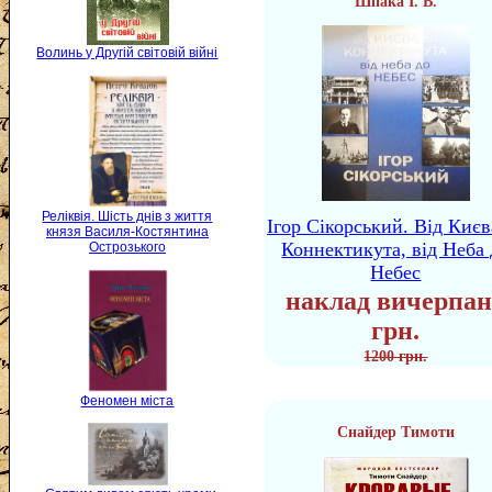
Шпака І. В.
Волинь у Другій світовій війні
Реліквія. Шість днів з життя
Ігор Сікорський. Від Києв
князя Василя-Костянтина
Коннектикута, від Неба 
Острозького
Небес
наклад вичерпан
грн.
1200 грн.
Феномен міста
Снайдер Тимоти