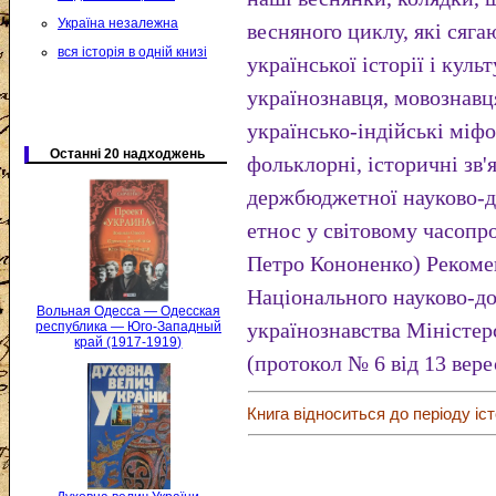
Україна незалежна
весняного циклу, які сяг
вся історія в одній книзі
української історії і кул
українознавця, мовознавц
українсько-індійські міфол
Останні 20 надходжень
фольклорні, історичні зв'
держбюджетної науково-д
етнос у світовому часопр
Петро Кононенко) Рекоме
Національного науково-до
Вольная Одесса — Одесская
українознавства Міністер
республика — Юго-Западный
край (1917-1919)
(протокол № 6 від 13 вере
Книга відноситься до періоду іст