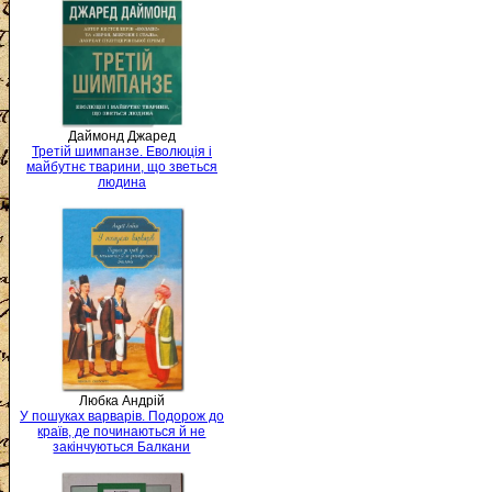
Даймонд Джаред
Третій шимпанзе. Еволюція і
майбутнє тварини, що зветься
людина
Любка Андрій
У пошуках варварів. Подорож до
країв, де починаються й не
закінчуються Балкани