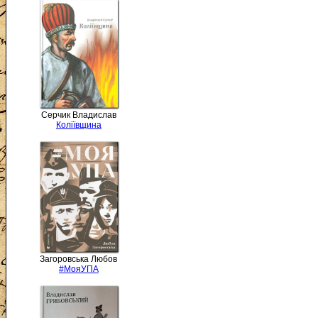
Серчик Владислав
Коліївщина
Загоровська Любов
#МояУПА