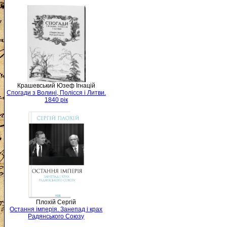
Крашевський Юзеф Ігнацій
Спогади з Волині, Полісся і Литви.
1840 рік
Плохій Сергій
Остання імперія. Занепад і крах
Радянського Союзу