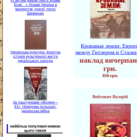
«Святим дивом сяють храми
Божі…» Храми України в
малярстві, поезії, прозі
Шевченка
Кровавые земли: Европ
между Гитлером и Стали
Українська культура. Коротка
історія культурного життя
наклад вичерпан
українського народа
грн.
850 грн.
Войтович Валерій
За лаштунками «Волині—
43». Невідома польсько-
українська війна
найбільш популярні книжки
цього тижня