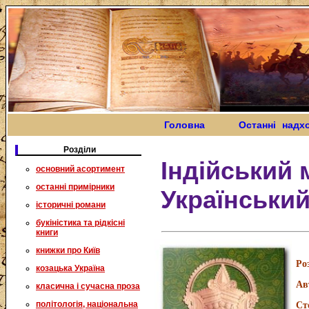
Головна
Останні надх
Розділи
Індійський 
основний асортимент
останні примірники
Українськи
історичні романи
букіністика та рідкісні
книги
книжки про Київ
Ро
козацька Україна
Ав
класична і сучасна проза
політологія, національна
Ст