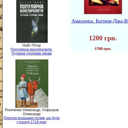
Амазонка. Богиня-Діва-В
1200 грн.
Найт Пітер
1700 грн.
Популярна конспірологія.
Путівник теоріями змови
Різніченко Олександр, Алфьоров
Олександр
Присяга козацьких полків, що були
у поході 1718 року