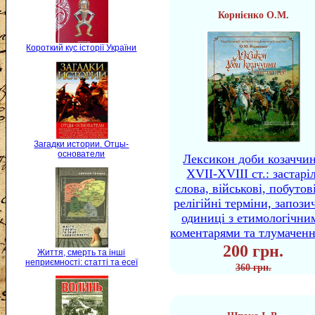
Корнієнко О.М.
Короткий кус історії України
Загадки истории. Отцы-
основатели
Лексикон доби козаччи
XVII-XVIII ст.: застаріл
слова, військові, побутов
релігійні терміни, запози
одиниці з етимологічни
коментарями та тлумачен
200 грн.
Життя, смерть та інші
неприємності: статті та есеї
360 грн.