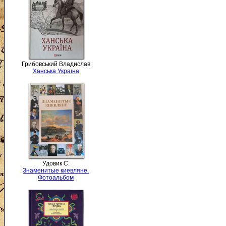
Грибовський Владислав
Ханська Україна
Удовик С.
Знаменитые киевляне.
Фотоальбом