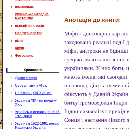
розпродаж
українське народне
мистецтво
Анотація до книги:
всесвітня історія
Міфи - достовірна картина
Релігієзнавство
різне
закодовано реальні події 
архів
міфи, анітрохи не бідніш
Фотоанонс
грецькі, мають численні 
українцями. У них боги, ц
Хронологія
мають імена, які сьогодні
Давня історія
прізвища, діють племена 
Середні віки з VI ст.
фіксують у Давній Україн
Нові часи (XVI-XVIII ст.)
Україна в XIX - на початку
битву громовержця Індри 
XX ст.
Індри символізує прихід 
Українська революція 1917-
1921 років
Сонця і настання Нового 
Україна в 1922-1991 роках.
наші веснянки, колядки, щ
Радянська Україна