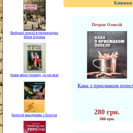
Книжки 
Петров Олексій
Вибрані поезії в перекладах
Юрія Буряка
Кажи жінці правду, та не всю
Кава з присмаком попе
280 грн.
Короткі мандрівки з Боготи
380 грн.