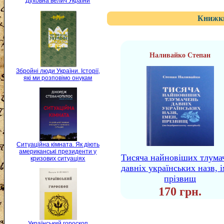
Духовна велич України
Книжки
Наливайко Степан
Збройні люди України. Історії,
які ми розповімо онукам
Ситуаційна кімната. Як діють
американські президенти у
Тисяча найновіших тлума
кризових ситуаціях
давніх українських назв, і
прізвищ
170 грн.
Український гороскоп