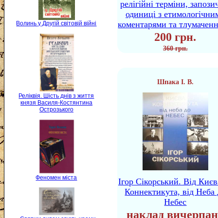
релігійні терміни, запози
одиниці з етимологічни
коментарями та тлумачен
Волинь у Другій світовій війні
200 грн.
360 грн.
Шпака І. В.
Реліквія. Шість днів з життя
князя Василя-Костянтина
Острозького
Феномен міста
Ігор Сікорський. Від Києв
Коннектикута, від Неба 
Небес
наклад вичерпан