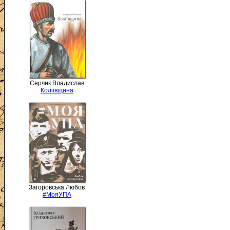
Серчик Владислав
Коліївщина
Загоровська Любов
#МояУПА