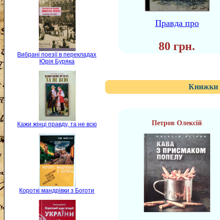
Правда про
80 грн.
Вибрані поезії в перекладах
Юрія Буряка
Книжки 
Петров Олексій
Кажи жінці правду, та не всю
Короткі мандрівки з Боготи