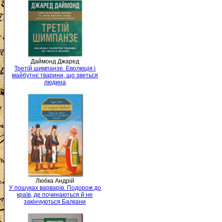
Даймонд Джаред
Третій шимпанзе. Еволюція і
майбутнє тварини, що зветься
людина
Любка Андрій
У пошуках варварів. Подорож до
країв, де починаються й не
закінчуються Балкани