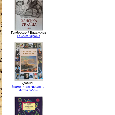
Грибовський Владислав
Ханська Україна
Удовик С.
Знаменитые киевляне.
Фотоальбом