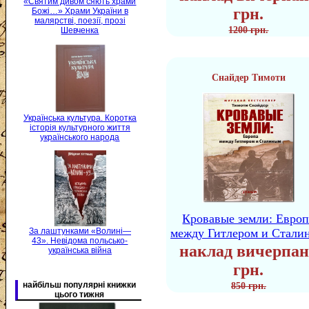
«Святим дивом сяють храми
грн.
Божі…» Храми України в
малярстві, поезії, прозі
1200 грн.
Шевченка
Снайдер Тимоти
Українська культура. Коротка
історія культурного життя
українського народа
Кровавые земли: Европ
За лаштунками «Волині—
между Гитлером и Стали
43». Невідома польсько-
наклад вичерпан
українська війна
грн.
найбільш популярні книжки
850 грн.
цього тижня