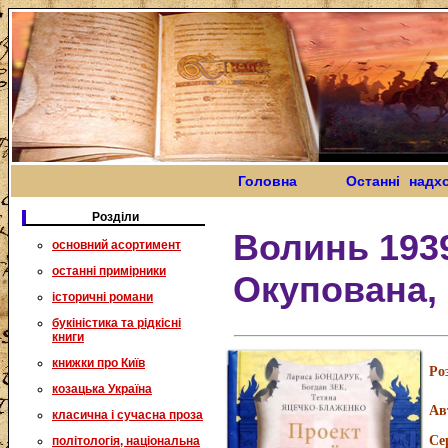
Головна
Останні надх
Розділи
Волинь 193
основний асортимент
останні примірники
Окупована,
історичні романи
букіністика та рідкісні
книги
книжки про Київ
Ро
козацька Україна
Ав
класична і сучасна проза
Се
політологія, національна