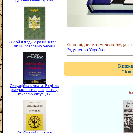
Духовна велич України
Збройні люди України. Історії,
Книга відноситься до періоду іст
які ми розповімо онукам
Радянська Україна
Книжка
"Бон
Ситуаційна кімната. Як діють
американські президенти у
Бо
кризових ситуаціях
Український гороскоп