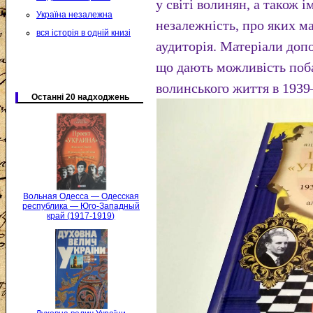
у світі волинян, а також і
Україна незалежна
незалежність, про яких м
вся історія в одній книзі
аудиторія. Матеріали доп
що дають можливість поб
волинського життя в 193
Останні 20 надходжень
Вольная Одесса — Одесская
республика — Юго-Западный
край (1917-1919)