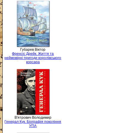
Губарев Віктор
Френсіс Дрейк. Життя та
неймовірні пригоди королівського
корсара
В'ятрович Володимир
Генерал Кук. Біографія покоління
УПА