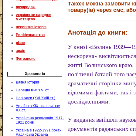
Також можна замовити к
розпродаж
товару(ів) через смс, або
українське народне
мистецтво
всесвітня історія
Анотація до книги:
Релігієзнавство
різне
У книзі «Волинь 1939—19
архів
нескорена» висвітлюється
Фотоанонс
житті Волинського краю.
політичні баталії того ча
Хронологія
драматичні сторінки мину
Давня історія
Середні віки з VI ст.
відомими фактами, так і 
Нові часи (XVI-XVIII ст.)
дослідженнями.
Україна в XIX - на початку
XX ст.
Українська революція 1917-
У видання ввійшли науков
1921 років
документів радянських сп
Україна в 1922-1991 роках.
Радянська Україна