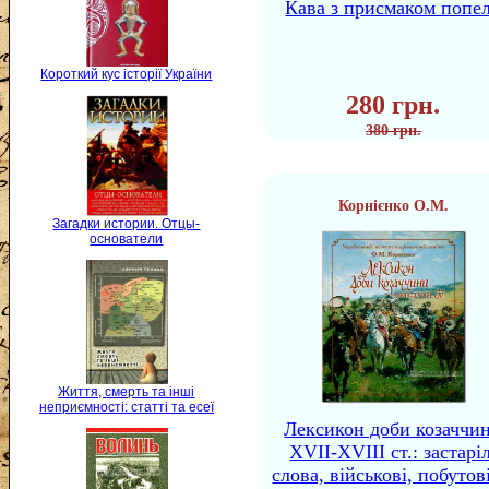
Кава з присмаком попе
Короткий кус історії України
280 грн.
380 грн.
Корнієнко О.М.
Загадки истории. Отцы-
основатели
Життя, смерть та інші
неприємності: статті та есеї
Лексикон доби козаччи
XVII-XVIII ст.: застаріл
слова, військові, побутов