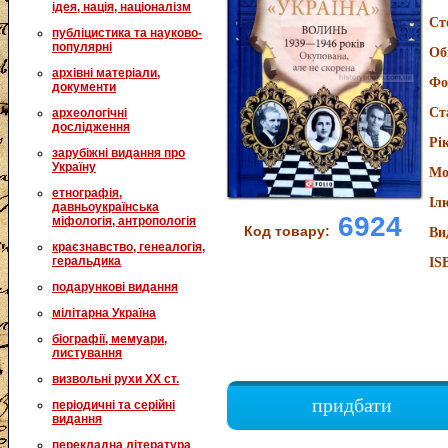
ідея, нація, націоналізм
Ст
публіцистика та науково-
популярні
Об
архівні матеріали,
Фо
документи
Ст
археологічні
дослідження
Рі
зарубіжні видання про
Україну
Мо
етнографія,
Іл
давньоукраїнська
6924
міфологія, антропологія
Код товару:
Ви
краєзнавство, генеалогія,
геральдика
IS
подарункові видання
мілітарна Україна
біографії, мемуари,
листування
визвольні рухи XX ст.
придбати
періодичні та серійні
видання
перекладна література