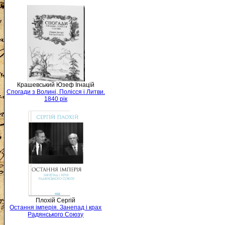
Крашевський Юзеф Ігнацій
Спогади з Волині, Полісся і Литви.
1840 рік
Плохій Сергій
Остання імперія. Занепад і крах
Радянського Союзу