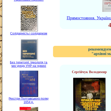
Прямостояння. Україн
Солідарність і солідаризм
рекомендуем
"архівні м
Без території. Ідеологія та
чин уряду УНР на чужині
Сергійчук Володимир
Реєстри Полтавського полку
1654 р.