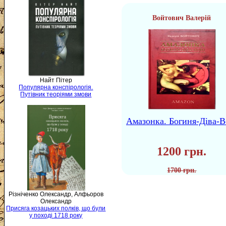
Войтович Валерій
Найт Пітер
Популярна конспірологія.
Путівник теоріями змови
Амазонка. Богиня-Діва-В
1200 грн.
1700 грн.
Різніченко Олександр, Алфьоров
Олександр
Присяга козацьких полків, що були
у поході 1718 року