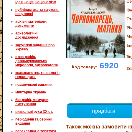
Об
ідея, нація, націоналізм
публіцистика та науково-
Фо
популярні
Ст
архівні матеріали,
документи
Рі
археологічні
Мо
дослідження
зарубіжні видання про
Іл
Україну
етнографія,
Ви
давньоукраїнська
6920
міфологія, антропологія
Код товару:
IS
краєзнавство, генеалогія,
геральдика
подарункові видання
мілітарна Україна
біографії, мемуари,
листування
придбати
визвольні рухи XX ст.
періодичні та серійні
видання
Також можна замовити к
перекладна література