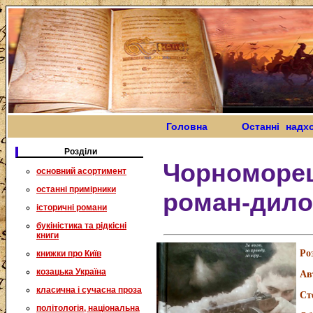
Головна
Останні надх
Розділи
Чорноморец
основний асортимент
останні примірники
роман-дило
історичні романи
букіністика та рідкісні
книги
Ро
книжки про Київ
козацька Україна
Ав
класична і сучасна проза
Ст
політологія, національна