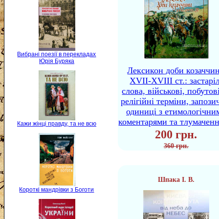
Вибрані поезії в перекладах
Юрія Буряка
Лексикон доби козаччи
XVII-XVIII ст.: застаріл
слова, військові, побутов
релігійні терміни, запози
одиниці з етимологічни
коментарями та тлумачен
Кажи жінці правду, та не всю
200 грн.
360 грн.
Шпака І. В.
Короткі мандрівки з Боготи