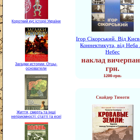
Короткий кус історії України
Ігор Сікорський. Від Києв
Коннектикута, від Неба 
Небес
наклад вичерпан
Загадки истории. Отцы-
грн.
основатели
1200 грн.
Снайдер Тимоти
Життя, смерть та інші
неприємності: статті та есеї