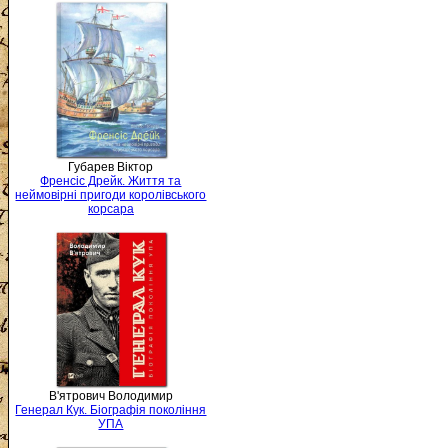
Губарев Віктор
Френсіс Дрейк. Життя та
неймовірні пригоди королівського
корсара
В'ятрович Володимир
Генерал Кук. Біографія покоління
УПА