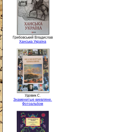
Грибовський Владислав
Ханська Україна
Удовик С.
Знаменитые киевляне.
Фотоальбом