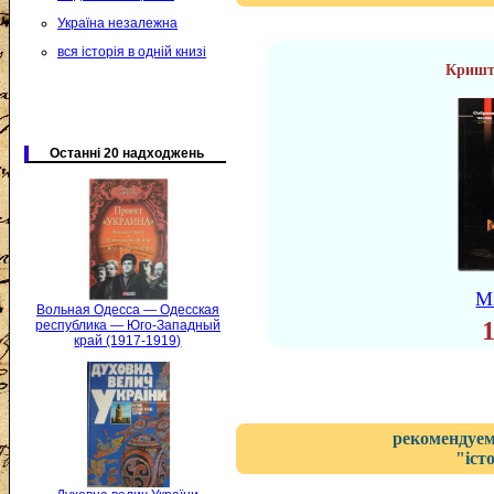
Україна незалежна
вся історія в одній книзі
Кришт
Останні 20 надходжень
М
Вольная Одесса — Одесская
республика — Юго-Западный
край (1917-1919)
рекомендуем
"іст