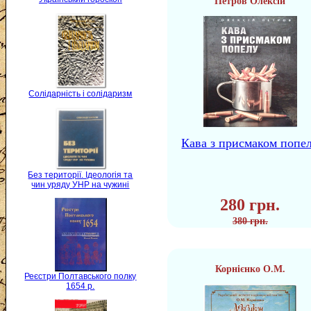
Петров Олексій
Солідарність і солідаризм
Кава з присмаком попе
Без території. Ідеологія та
чин уряду УНР на чужині
280 грн.
380 грн.
Корнієнко О.М.
Реєстри Полтавського полку
1654 р.