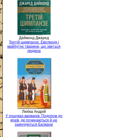
Даймонд Джаред
Третій шимпанзе. Еволюція і
майбутнє тварини, що зветься
людина
Любка Андрій
У пошуках варварів. Подорож до
країв, де починаються й не
закінчуються Балкани