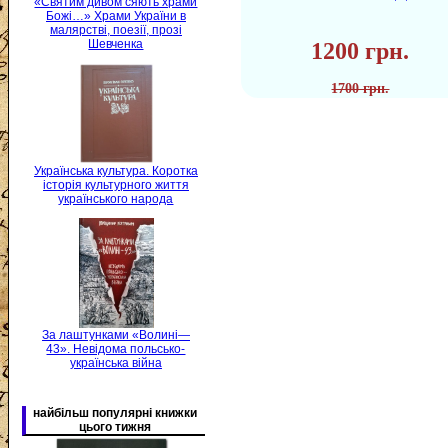
«Святим дивом сяють храми
Божі…» Храми України в
малярстві, поезії, прозі
Шевченка
1200 грн.
1700 грн.
Українська культура. Коротка
історія культурного життя
українського народа
За лаштунками «Волині—
43». Невідома польсько-
українська війна
найбільш популярні книжки
цього тижня