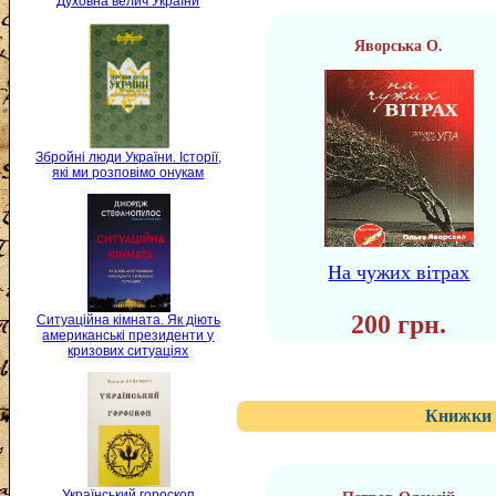
Духовна велич України
Яворська О.
Збройні люди України. Історії,
які ми розповімо онукам
На чужих вітрах
200 грн.
Ситуаційна кімната. Як діють
американські президенти у
кризових ситуаціях
Книжки 
Український гороскоп