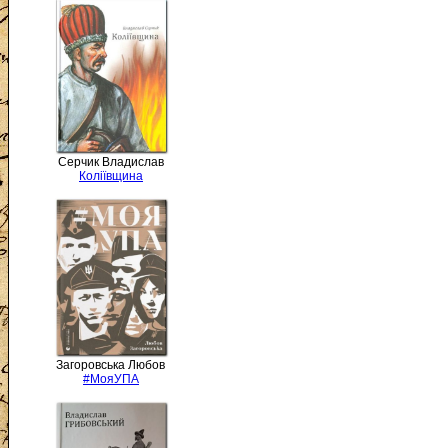
Серчик Владислав
Коліївщина
Загоровська Любов
#МояУПА