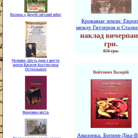
Волинь у Другій світовій війні
Кровавые земли: Европ
между Гитлером и Стали
наклад вичерпан
грн.
850 грн.
Реліквія. Шість днів з життя
князя Василя-Костянтина
Острозького
Войтович Валерій
Феномен міста
Амазонка. Богиня-Діва-В