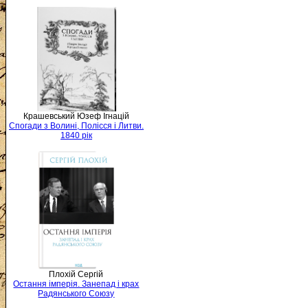
Крашевський Юзеф Ігнацій
Спогади з Волині, Полісся і Литви.
1840 рік
Плохій Сергій
Остання імперія. Занепад і крах
Радянського Союзу