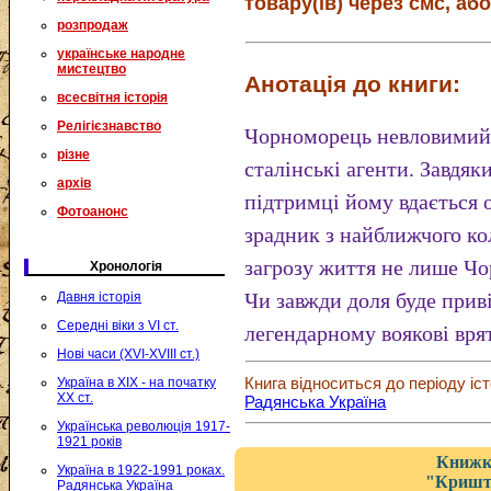
товару(ів) через смс, або
розпродаж
українське народне
мистецтво
Анотація до книги:
всесвітня історія
Релігієзнавство
Чорноморець невловимий
різне
сталінські агенти. Завдяк
архів
підтримці йому вдається 
Фотоанонс
зрадник з найближчого ко
загрозу життя не лише Чо
Хронологія
Чи завжди доля буде приві
Давня історія
Середні віки з VI ст.
легендарному воякові вря
Нові часи (XVI-XVIII ст.)
Книга відноситься до періоду іст
Україна в XIX - на початку
XX ст.
Радянська Україна
Українська революція 1917-
1921 років
Книжка
Україна в 1922-1991 роках.
"Кришт
Радянська Україна