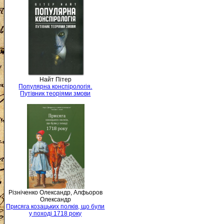
Найт Пітер
Популярна конспірологія.
Путівник теоріями змови
Різніченко Олександр, Алфьоров
Олександр
Присяга козацьких полків, що були
у поході 1718 року