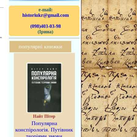
e-mail:
historiukr@gmail.com
(098)403-03-98
(Ірина)
”
популярні книжки
Найт Пітер
Популярна
конспірологія. Путівник
теоріями змови