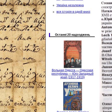
Україна незалежна
вся історія в одній книзі
Останні 20 надходжень
Вольная Одесса — Одесская
республика — Юго-Западный
край (1917-1919)