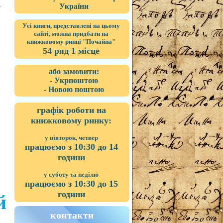
України
Усі книги, представлені на цьому
сайті, можна придбати на
книжковому ринці "Почайна"
54 ряд 1 місце
або замовити:
- Укрпоштою
- Новою поштою
графік роботи на
книжковому ринку:
у вівторок, четвер
працюємо з 10:30 до 14
години
у суботу та неділю
працюємо з 10:30 до 15
години
й
контакти