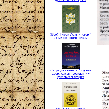
Духовна велич України
Збройні люди України. Історії,
які ми розповімо онукам
Ситуаційна кімната. Як діють
американські президенти у
кризових ситуаціях
Український гороскоп