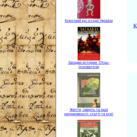
Короткий кус історії України
К
Загадки истории. Отцы-
основатели
Життя, смерть та інші
неприємності: статті та есеї