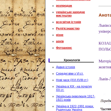
розпродаж
українське народне
Анота
мистецтво
всесвітня історія
Львівс
Релігієзнавство
універ
різне
архів
КОЗАЦ
Фотоанонс
ПОЛЬС
Хронологія
Матеріа
жовтня
Давня історія
Середні віки з VI ст.
Львів-
Нові часи (XVI-XVIII ст.)
Україна в XIX - на початку
XX ст.
Українська революція 1917-
1921 років
Україна в 1922-1991 роках.
Радянська Україна