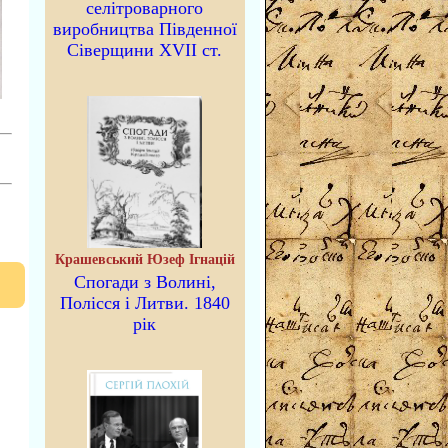
селітроварного
виробництва Південної
Сіверщини XVII ст.
Крашевський Юзеф Ігнацій
Спогади з Волині,
Полісся і Литви. 1840
рік