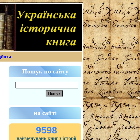
дбати
Пошук по сайту
на сайті
9598
найменувань книг з історії