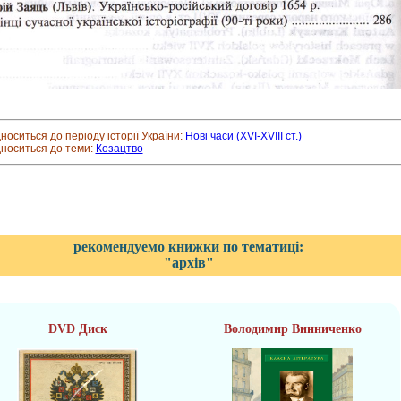
дноситься до періоду історії України:
Нові часи (XVI-XVIII ст.)
дноситься до теми:
Козацтво
рекомендуемо книжки по тематиці:
"архів"
DVD Диск
Володимир Винниченко