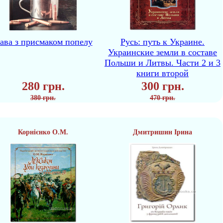
ава з присмаком попелу
Русь: путь к Украине.
Украинские земли в составе
Польши и Литвы. Части 2 и 3
книги второй
280 грн.
300 грн.
380 грн.
470 грн.
Корнієнко О.М.
Дмитришин Ірина