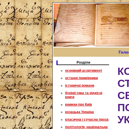
Голо
Розділи
К
основний асортимент
останні примірники
С
історичні романи
С
букіністика та рідкісні
книги
П
книжки про Київ
козацька Україна
У
класична і сучасна проза
політологія, національна