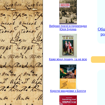
Вибрані поезії в перекладах
Общ
Юрія Буряка
ро
Кажи жінці правду, та не всю
Короткі мандрівки з Боготи