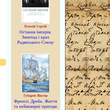
Плохій Сергій
Остання імперія.
Занепад і крах
Радянського Союзу
Губарев Віктор
Френсіс Дрейк. Життя
та неймовірні пригоди