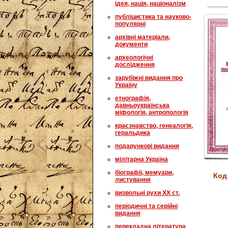
ідея, нація, націоналізм
публіцистика та науково-
популярні
архівні матеріали,
документи
археологічні
дослідження
зарубіжні видання про
Україну
етнографія,
давньоукраїнська
міфологія, антропологія
краєзнавство, генеалогія,
геральдика
подарункові видання
мілітарна Україна
біографії, мемуари,
Код
листування
визвольні рухи XX ст.
періодичні та серійні
видання
перекладна література