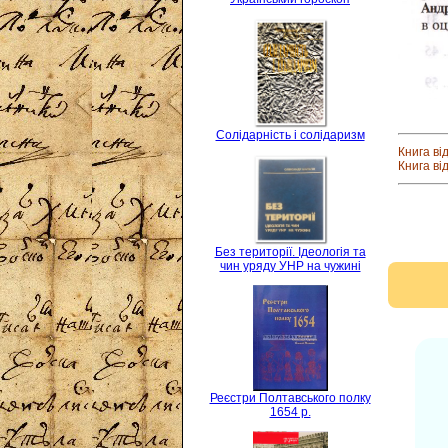
Солідарність і солідаризм
Книга ві
Книга ві
Без території. Ідеологія та
чин уряду УНР на чужині
Реєстри Полтавського полку
1654 р.