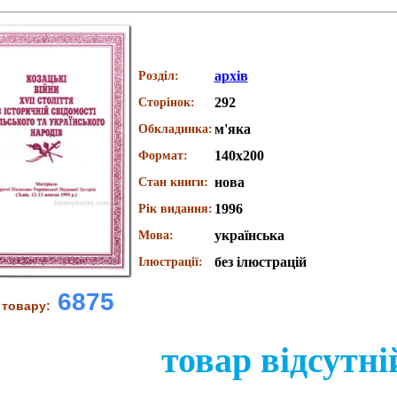
архів
Розділ:
292
Сторінок:
м'яка
Обкладинка:
140х200
Формат:
нова
Стан книги:
1996
Рік видання:
українська
Мова:
без ілюстрацій
Ілюстрації:
6875
 товару:
товар відсутні