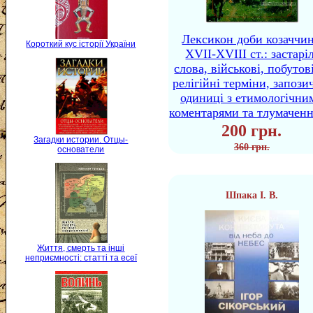
Лексикон доби козаччи
Короткий кус історії України
XVII-XVIII ст.: застаріл
слова, військові, побутов
релігійні терміни, запози
одиниці з етимологічни
коментарями та тлумачен
200 грн.
Загадки истории. Отцы-
360 грн.
основатели
Шпака І. В.
Життя, смерть та інші
неприємності: статті та есеї