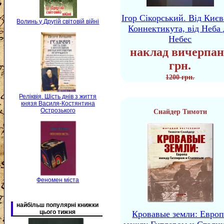
Ігор Сікорський. Від Києв
Волинь у Другій світовій війні
Коннектикута, від Неба 
Небес
наклад вичерпан
грн.
1200 грн.
Реліквія. Шість днів з життя
князя Василя-Костянтина
Острозького
Снайдер Тимоти
Феномен міста
найбільш популярні книжки
цього тижня
Кровавые земли: Европ