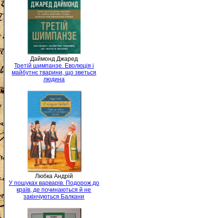
Даймонд Джаред
Третій шимпанзе. Еволюція і
майбутнє тварини, що зветься
людина
Любка Андрій
У пошуках варварів. Подорож до
країв, де починаються й не
закінчуються Балкани