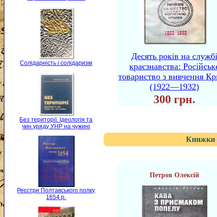
Десять років на служб
Солідарність і солідаризм
краєзнавства: Російськ
товариство з вивчення К
(1922—1932)
300 грн.
Без території. Ідеологія та
чин уряду УНР на чужині
Книжки 
Петров Олексій
Реєстри Полтавського полку
1654 р.