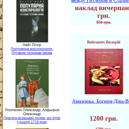
между Гитлером и Стали
наклад вичерпан
грн.
850 грн.
Войтович Валерій
Найт Пітер
Популярна конспірологія.
Путівник теоріями змови
Амазонка. Богиня-Діва-В
Різніченко Олександр, Алфьоров
Олександр
1200 грн.
Присяга козацьких полків, що були
у поході 1718 року