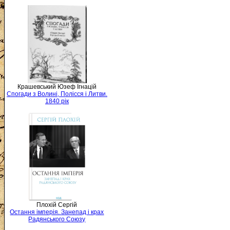
Крашевський Юзеф Ігнацій
Спогади з Волині, Полісся і Литви.
1840 рік
Плохій Сергій
Остання імперія. Занепад і крах
Радянського Союзу