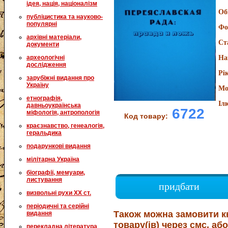
ідея, нація, націоналізм
Об
публіцистика та науково-
популярні
Фо
архівні матеріали,
Ст
документи
археологічні
На
дослідження
Рі
зарубіжні видання про
Україну
Мо
етнографія,
Іл
давньоукраїнська
6722
міфологія, антропологія
Код товару:
краєзнавство, генеалогія,
геральдика
подарункові видання
мілітарна Україна
біографії, мемуари,
листування
придбати
визвольні рухи XX ст.
періодичні та серійні
Також можна замовити к
видання
товару(ів) через смс, або
перекладна література