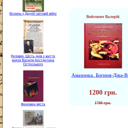
Волинь у Другій світовій війні
Войтович Валерій
Реліквія. Шість днів з життя
князя Василя-Костянтина
Острозького
Амазонка. Богиня-Діва-В
1200 грн.
1700 грн.
Феномен міста