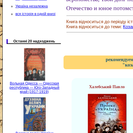
Україна незалежна
Отечество и юное потомс
вся історія в одній книзі
Книга відноситься до періоду іст
Книга відноситься до теми:
Коза
Останні 20 надходжень
рекомендуем
"коз
Вольная Одесса — Одесская
Халебський Павло
республика — Юго-Западный
край (1917-1919)