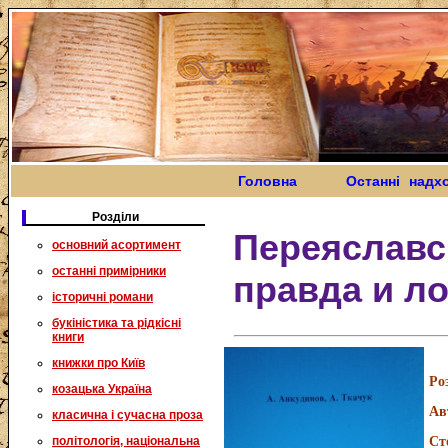
Головна
Останні надх
Розділи
Переяславс
основний асортимент
останні примірники
правда и л
історичні романи
букіністика та рідкісні
книги
книжки про Київ
Ро
козацька Україна
Ав
класична і сучасна проза
політологія, національна
Ст