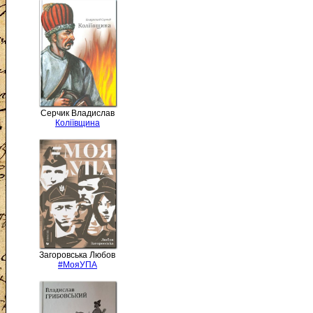
Серчик Владислав
Коліївщина
Загоровська Любов
#МояУПА