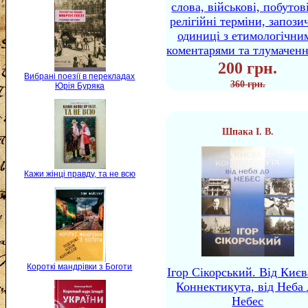
слова, військові, побутов
релігійні терміни, запози
одиниці з етимологічни
коментарями та тлумачен
200 грн.
Вибрані поезії в перекладах
360 грн.
Юрія Буряка
Шпака І. В.
Кажи жінці правду, та не всю
Короткі мандрівки з Боготи
Ігор Сікорський. Від Києв
Коннектикута, від Неба 
Небес