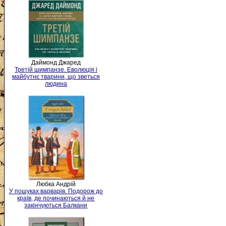
Даймонд Джаред
Третій шимпанзе. Еволюція і
майбутнє тварини, що зветься
людина
Любка Андрій
У пошуках варварів. Подорож до
країв, де починаються й не
закінчуються Балкани