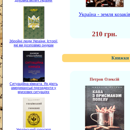
Духовна велич України
Україна - земля козакі
210 грн.
Збройні люди України. Історії,
які ми розповімо онукам
Книжки 
Петров Олексій
Ситуаційна кімната. Як діють
американські президенти у
кризових ситуаціях
Український гороскоп