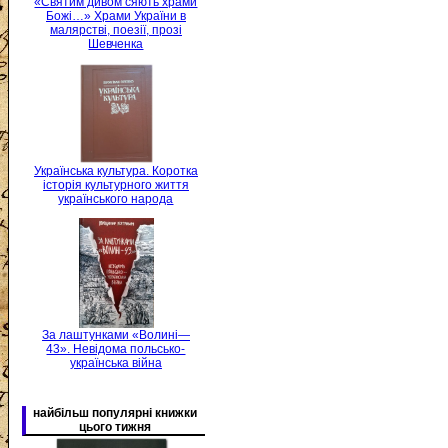
«Святим дивом сяють храми
Божі…» Храми України в
малярстві, поезії, прозі
Шевченка
Українська культура. Коротка
історія культурного життя
українського народа
За лаштунками «Волині—
43». Невідома польсько-
українська війна
найбільш популярні книжки
цього тижня