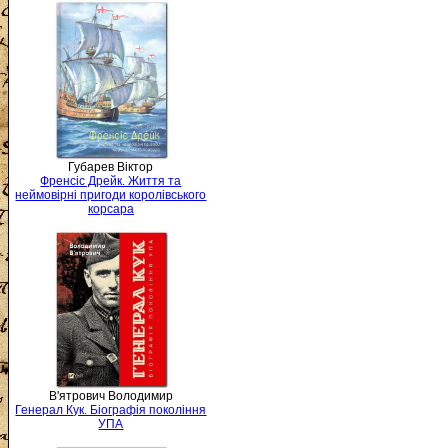
Губарев Віктор
Френсіс Дрейк. Життя та
неймовірні пригоди королівського
корсара
В'ятрович Володимир
Генерал Кук. Біографія покоління
УПА