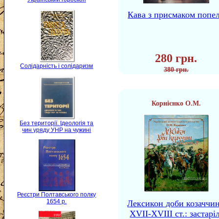
Кава з присмаком попе
280 грн.
Солідарність і солідаризм
380 грн.
Корнієнко О.М.
Без території. Ідеологія та
чин уряду УНР на чужині
Реєстри Полтавського полку
1654 р.
Лексикон доби козаччи
XVII-XVIII ст.: застаріл