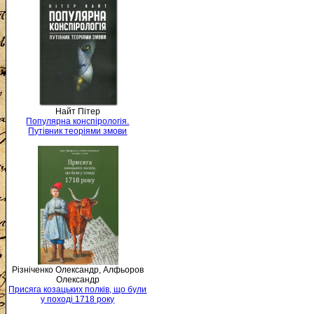
Найт Пітер
Популярна конспірологія.
Путівник теоріями змови
Різніченко Олександр, Алфьоров
Олександр
Присяга козацьких полків, що були
у поході 1718 року