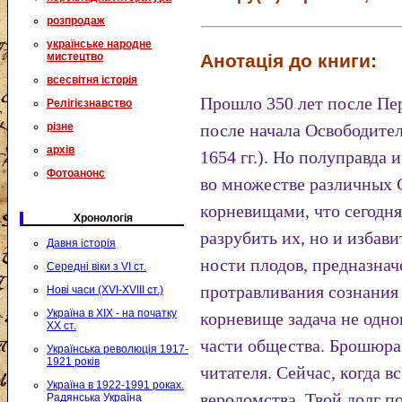
розпродаж
українське народне
Анотація до книги:
мистецтво
всесвітня історія
Прошло 350 лет после Пер
Релігієзнавство
різне
после начала Освободител
архів
1654 гг.). Но полуправда
Фотоанонс
во множестве различных 
корневищами, что сегодня
Хронологія
разрубить их, но и избави
Давня історія
ности плодов, предназна
Середні віки з VI ст.
протравливания сознания
Нові часи (XVI-XVIII ст.)
Україна в XIX - на початку
корневище задача не одн
XX ст.
части общества. Брошюра
Українська революція 1917-
1921 років
читателя. Сейчас, когда в
Україна в 1922-1991 роках.
вероломства, Твой долг по
Радянська Україна