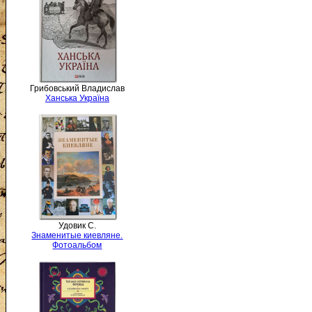
Грибовський Владислав
Ханська Україна
Удовик С.
Знаменитые киевляне.
Фотоальбом