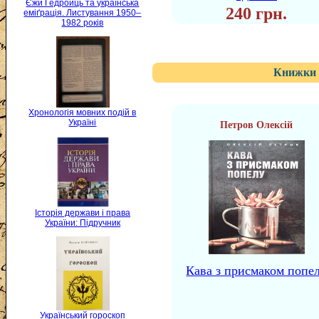
Єжи Ґедройць та українська
240 грн.
еміґрація. Листування 1950–
1982 років
Книжки 
Хронологія мовних подій в
Україні
Петров Олексій
Історія держави і права
України: Підручник
Кава з присмаком попе
Український гороскоп