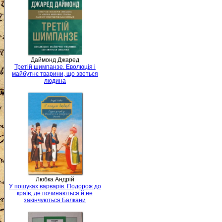
Даймонд Джаред
Третій шимпанзе. Еволюція і
майбутнє тварини, що зветься
людина
Любка Андрій
У пошуках варварів. Подорож до
країв, де починаються й не
закінчуються Балкани