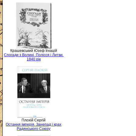
Крашевський Юзеф Ігнацій
Спогади з Волині, Полісся і Литви.
1840 рік
Плохій Сергій
Остання імперія. Занепад і крах
Радянського Союзу