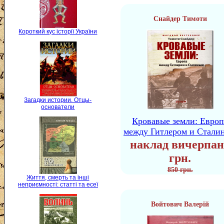
Снайдер Тимоти
Короткий кус історії України
Загадки истории. Отцы-
основатели
Кровавые земли: Европ
между Гитлером и Стали
наклад вичерпан
грн.
850 грн.
Життя, смерть та інші
неприємності: статті та есеї
Войтович Валерій