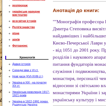
розпродаж
Анотація до книги:
українське народне
мистецтво
""Монографія професора 
всесвітня історія
Релігієзнавство
Дмитра Степовика висвітл
різне
найдавніших і найбільших
архів
Києво-Печерської Лаври у
Фотоанонс
- від 1051 до 2001 року. 
розділів і наукового апара
Хронологія
питання фундаторів монас
Давня історія
Середні віки з VI ст.
служіння і подвижництва,
Нові часи (XVI-XVIII ст.)
монастиря, персоналії чен
Україна в XIX - на початку
відносини зі світською в
XX ст.
монастирями України і за
Українська революція 1917-
1921 років
українську культуру і мис
Україна в 1922-1991 роках.
Радянська Україна