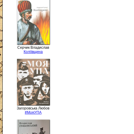
Серчик Владислав
Коліївщина
Загоровська Любов
#МояУПА