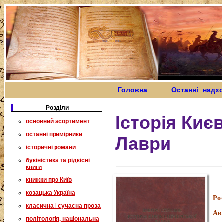
Головна
Останні надх
Розділи
Історія Киє
основний асортимент
останні примірники
Лаври
історичні романи
букіністика та рідкісні
книги
книжки про Київ
козацька Україна
Ро
класична і сучасна проза
Ав
політологія, національна