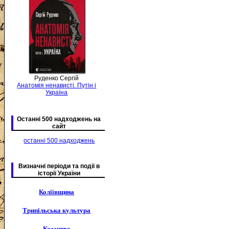
Руденко Сергій
Анатомія ненависті. Путін і
Україна
Останні 500 надходжень на
сайт
останні 500 надходжень
Визначні періоди та подіі в
історії України
Коліївщина
Трипільська культура
Козацтво