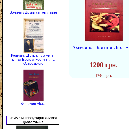
Волинь у Другій світовій війні
Амазонка. Богиня-Діва-В
Реліквія. Шість днів з життя
князя Василя-Костянтина
1200 грн.
Острозького
1700 грн.
Феномен міста
найбільш популярні книжки
цього тижня