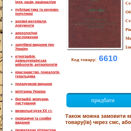
ідея, нація, націоналізм
Ст
публіцистика та науково-
Об
популярні
Ст
архівні матеріали,
документи
Рі
археологічні
дослідження
Мо
зарубіжні видання про
Іл
Україну
6610
етнографія,
Код товару:
давньоукраїнська
міфологія, антропологія
краєзнавство, генеалогія,
геральдика
подарункові видання
мілітарна Україна
придбати
біографії, мемуари,
листування
визвольні рухи XX ст.
Також можна замовити к
періодичні та серійні
товару(ів) через смс, або
видання
перекладна література