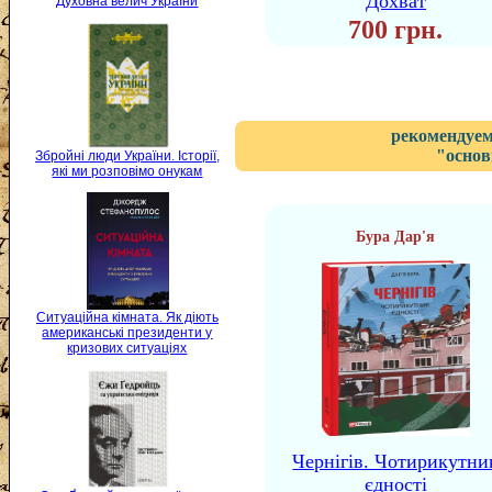
Дохват
Духовна велич України
700 грн.
рекомендуем
"основ
Збройні люди України. Історії,
які ми розповімо онукам
Бура Дар'я
Ситуаційна кімната. Як діють
американські президенти у
кризових ситуаціях
Чернігів. Чотирикутни
єдності