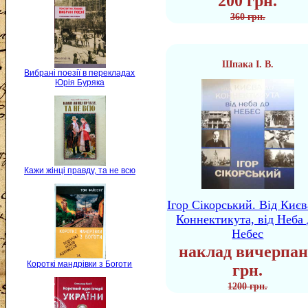
200 грн.
360 грн.
Шпака І. В.
Вибрані поезії в перекладах
Юрія Буряка
Кажи жінці правду, та не всю
Ігор Сікорський. Від Києв
Коннектикута, від Неба 
Небес
наклад вичерпан
Короткі мандрівки з Боготи
грн.
1200 грн.