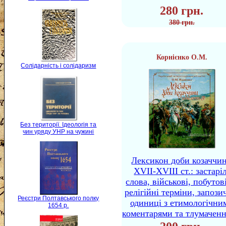
280 грн.
380 грн.
Корнієнко О.М.
Солідарність і солідаризм
Без території. Ідеологія та
чин уряду УНР на чужині
Лексикон доби козаччи
XVII-XVIII ст.: застаріл
слова, військові, побутов
релігійні терміни, запози
Реєстри Полтавського полку
одиниці з етимологічни
1654 р.
коментарями та тлумачен