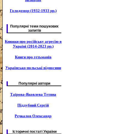
Голодомор (1932-1933 рр.)
Популярні теми пошукових
запитів
Книжки про російську агресію в
Україні (2014-2023 рр.)
Книги про гетьманів
Українсько-польські відносини
Популярні автори
Таїрова-Яковлева Тетяна
Піддубний Сергій
Речкалов Олександр
Історичні постаті України