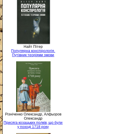
Найт Пітер
Популярна конспірологія.
Путівник теоріями змови
Різніченко Олександр, Алфьоров
Олександр
Присяга козацьких полків, що були
у поході 1718 року