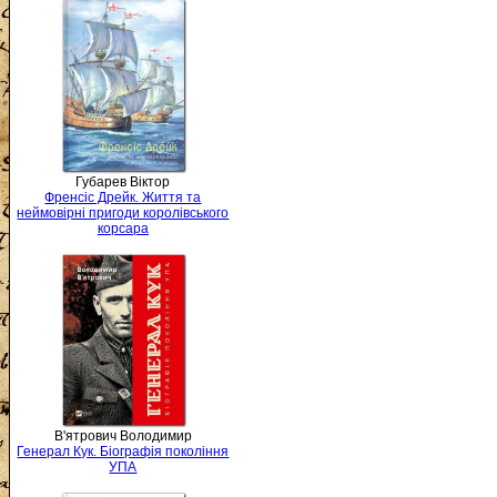
Губарев Віктор
Френсіс Дрейк. Життя та
неймовірні пригоди королівського
корсара
В'ятрович Володимир
Генерал Кук. Біографія покоління
УПА