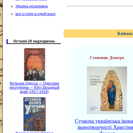
Україна незалежна
вся історія в одній книзі
Книжки
Останні 20 надходжень
Степовик Дмитро
Вольная Одесса — Одесская
республика — Юго-Западный
край (1917-1919)
Сучасна українська ікона
іконотворчості Христи