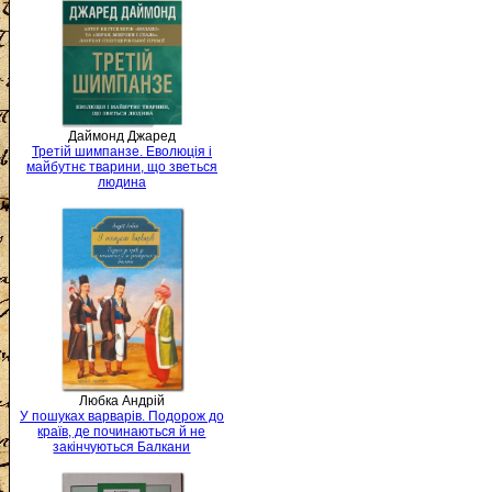
Даймонд Джаред
Третій шимпанзе. Еволюція і
майбутнє тварини, що зветься
людина
Любка Андрій
У пошуках варварів. Подорож до
країв, де починаються й не
закінчуються Балкани