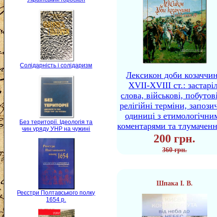
Солідарність і солідаризм
Лексикон доби козаччи
XVII-XVIII ст.: застаріл
слова, військові, побутов
релігійні терміни, запози
одиниці з етимологічни
Без території. Ідеологія та
коментарями та тлумачен
чин уряду УНР на чужині
200 грн.
360 грн.
Шпака І. В.
Реєстри Полтавського полку
1654 р.