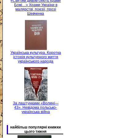
«Святим дивом сяють храми
Божі…» Храми України в
малярстві, поезії, прозі
Шевченка
Українська культура. Коротка
історія культурного життя
українського народа
За лаштунками «Волині—
43». Невідома польсько-
українська війна
найбільш популярні книжки
цього тижня