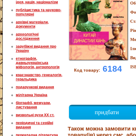
ідея, нація, націоналізм
Об
публіцистика та науково-
Фо
популярні
Ст
архівні матеріали,
документи
Рі
археологічні
дослідження
Мо
зарубіжні видання про
Іл
Україну
Ви
етнографія,
давньоукраїнська
6184
IS
міфологія, антропологія
Код товару:
краєзнавство, генеалогія,
геральдика
подарункові видання
мілітарна Україна
біографії, мемуари,
листування
придбати
визвольні рухи XX ст.
періодичні та серійні
видання
Також можна замовити к
товару(ів) через смс, або
перекладна література