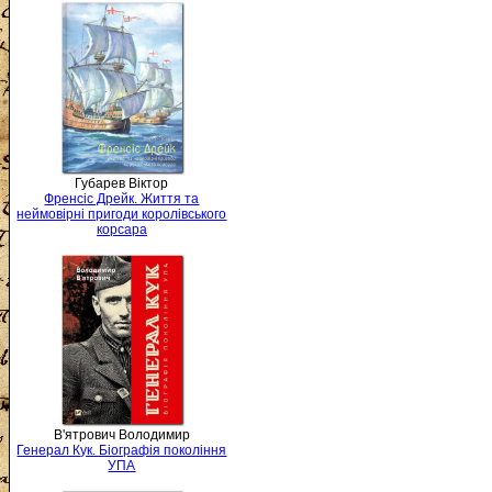
Губарев Віктор
Френсіс Дрейк. Життя та
неймовірні пригоди королівського
корсара
В'ятрович Володимир
Генерал Кук. Біографія покоління
УПА