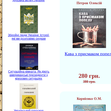
Духовна велич України
Петров Олексій
Збройні люди України. Історії,
які ми розповімо онукам
Кава з присмаком попе
Ситуаційна кімната. Як діють
280 грн.
американські президенти у
кризових ситуаціях
380 грн.
Корнієнко О.М.
Український гороскоп