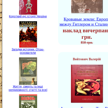
Короткий кус історії України
Кровавые земли: Европ
между Гитлером и Стали
наклад вичерпан
грн.
850 грн.
Загадки истории. Отцы-
основатели
Войтович Валерій
Життя, смерть та інші
неприємності: статті та есеї