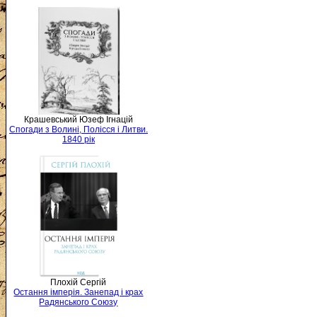
Крашевський Юзеф Ігнацій
Спогади з Волині, Полісся і Литви.
1840 рік
Плохій Сергій
Остання імперія. Занепад і крах
Радянського Союзу