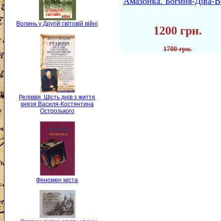
Амазонка. Богиня-Діва-В
Волинь у Другій світовій війні
1200 грн.
1700 грн.
Реліквія. Шість днів з життя
князя Василя-Костянтина
Острозького
Феномен міста