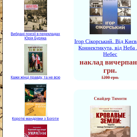
Вибрані поезії в перекладах
Юрія Буряка
Ігор Сікорський. Від Києв
Коннектикута, від Неба 
Небес
наклад вичерпан
грн.
Кажи жінці правду, та не всю
1200 грн.
Снайдер Тимоти
Короткі мандрівки з Боготи