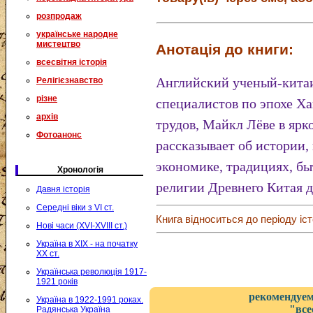
розпродаж
українське народне
мистецтво
Анотація до книги:
всесвітня історія
Английский ученый-китаи
Релігієзнавство
різне
специалистов по эпохе Ха
архів
трудов, Майкл Лёве в яр
Фотоанонс
рассказывает об истории,
экономике, традициях, бы
Хронологія
религии Древнего Китая 
Давня історія
Середні віки з VI ст.
Книга відноситься до періоду іст
Нові часи (XVI-XVIII ст.)
Україна в XIX - на початку
XX ст.
Українська революція 1917-
1921 років
рекомендуем
Україна в 1922-1991 роках.
"все
Радянська Україна