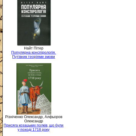
Найт Пітер
Популярна конспірологія.
Путівник теоріями змови
Різніченко Олександр, Алфьоров
Олександр
Присяга козацьких полків, що були
у поході 1718 року