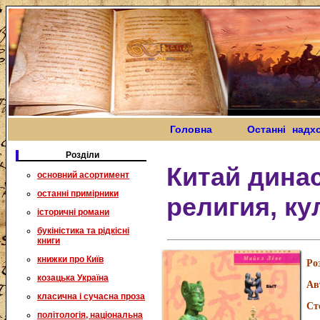
Головна
Останні надх
Розділи
Китай динас
основний асортимент
останні примірники
религия, ку
історичні романи
букіністика та рідкісні
книги
книжки про Київ
Ро
козацька Україна
Ав
класична і сучасна проза
Ст
політологія, національна