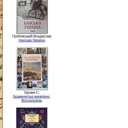
Грибовський Владислав
Ханська Україна
Удовик С.
Знаменитые киевляне.
Фотоальбом