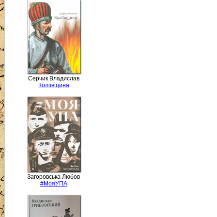
Серчик Владислав
Коліївщина
Загоровська Любов
#МояУПА