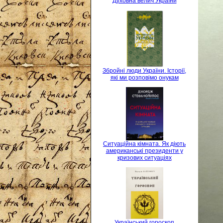
Духовна велич України
Збройні люди України. Історії,
які ми розповімо онукам
Ситуаційна кімната. Як діють
американські президенти у
кризових ситуаціях
Український гороскоп