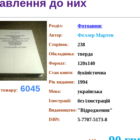
авлення до них
Фотоанонс
Розділ:
Феллер Мартен
Автор:
238
Сторінок:
тверда
Обкладинка:
120х140
Формат:
букіністична
Стан книги:
1994
Рік видання:
6045
 товару:
українська
Мова:
без ілюстрацій
Ілюстрації:
"Відродження"
Видавництво:
5-7707-5173-8
ISBN: