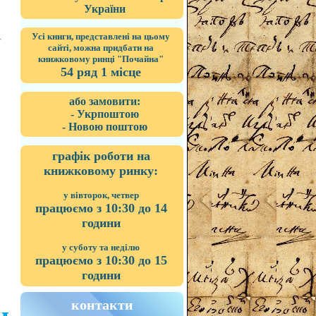
України
Усі книги, представлені на цьому
сайті, можна придбати на
книжковому ринці "Почайна"
54 ряд 1 місце
або замовити:
- Укрпоштою
- Новою поштою
графік роботи на
книжковому ринку:
у вівторок, четвер
працюємо з 10:30 до 14
години
у суботу та неділю
працюємо з 10:30 до 15
години
контакти