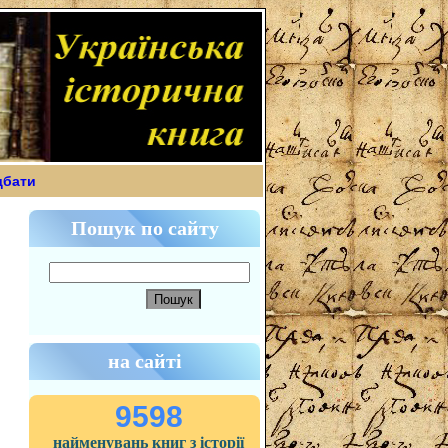
дбати
Пошук по сайту
на сайті
9598
найменувань книг з історії