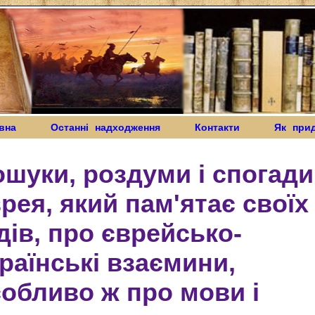
вна
Останні надходження
Контакти
Як при
шуки, роздуми і спогади
рея, який пам'ятає своїх
дів, про єврейсько-
раїнські взаємини,
обливо ж про мови і