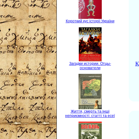
Короткий кус історії України
К
Загадки истории. Отцы-
основатели
Життя, смерть та інші
неприємності: статті та есеї