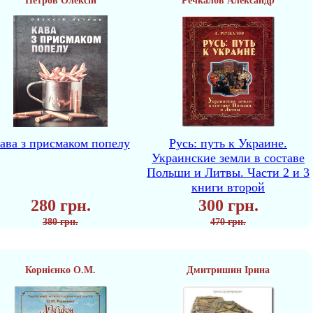
Петров Олексій
Речкалов Александр
ава з присмаком попелу
Русь: путь к Украине.
Украинские земли в составе
Польши и Литвы. Части 2 и 3
книги второй
280 грн.
300 грн.
380 грн.
470 грн.
Корнієнко О.М.
Дмитришин Ірина