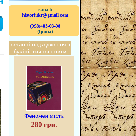
н
e-mail:
historiukr@gmail.com
(098)403-03-98
(Ірина)
останні надходження з
букіністичної книги
Феномен міста
280 грн.