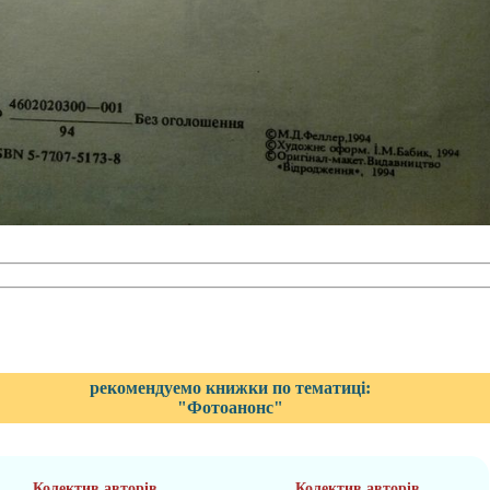
рекомендуемо книжки по тематиці:
"Фотоанонс"
Колектив авторів
Колектив авторів