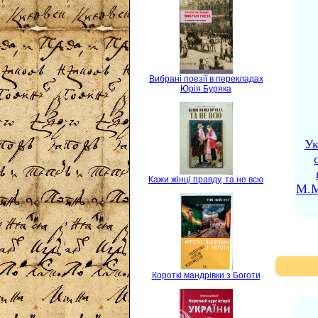
Вибрані поезії в перекладах
Юрія Буряка
Ук
Кажи жінці правду, та не всю
М.М
Короткі мандрівки з Боготи