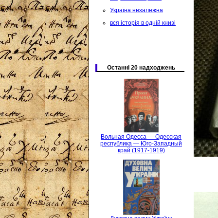
Україна незалежна
вся історія в одній книзі
Останні 20 надходжень
Вольная Одесса — Одесская
республика — Юго-Западный
край (1917-1919)