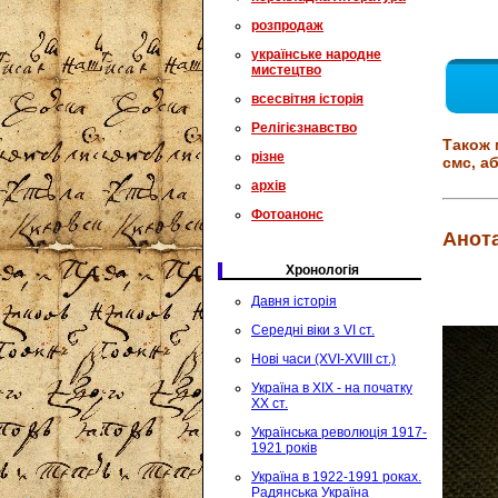
розпродаж
українське народне
мистецтво
всесвітня історія
Релігієзнавство
Також 
різне
смс, аб
архів
Фотоанонс
Анота
Хронологія
Давня історія
Середні віки з VI ст.
Нові часи (XVI-XVIII ст.)
Україна в XIX - на початку
XX ст.
Українська революція 1917-
1921 років
Україна в 1922-1991 роках.
Радянська Україна