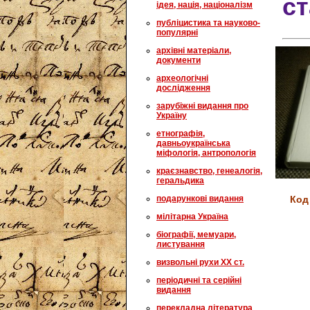
ст
ідея, нація, націоналізм
публіцистика та науково-
популярні
архівні матеріали,
документи
археологічні
дослідження
зарубіжні видання про
Україну
етнографія,
давньоукраїнська
міфологія, антропологія
краєзнавство, генеалогія,
геральдика
Код
подарункові видання
мілітарна Україна
біографії, мемуари,
листування
визвольні рухи XX ст.
періодичні та серійні
видання
перекладна література