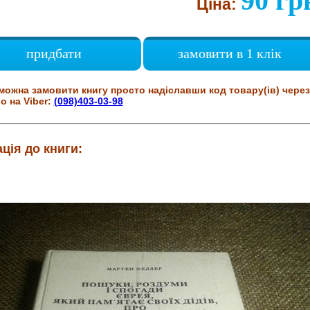
90 гр
Ціна:
придбати
замовити в 1 клік
можна замовити книгу просто надіславши код товару(ів) через
о на Viber:
(098)403-03-98
ція до книги: