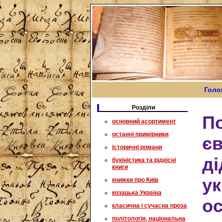
Голо
Розділи
По
основний асортимент
останні примірники
єв
історичні романи
ді
букіністика та рідкісні
книги
ук
книжки про Київ
козацька Україна
ос
класична і сучасна проза
політологія, національна