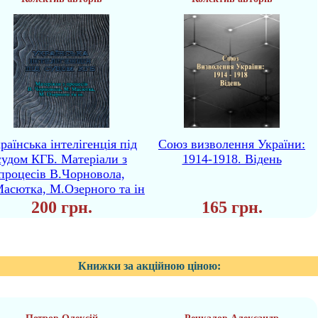
раїнська інтелігенція під
Союз визволення України:
судом КГБ. Матеріали з
1914-1918. Відень
процесів В.Чорновола,
асютка, М.Озерного та ін
200 грн.
165 грн.
Книжки за акційною ціною: