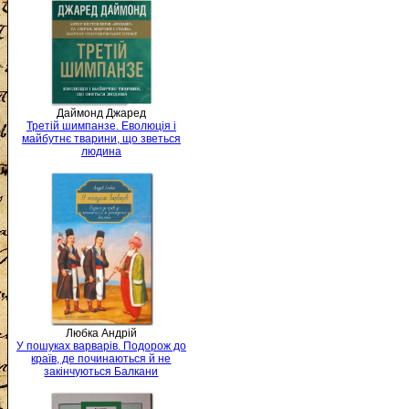
Даймонд Джаред
Третій шимпанзе. Еволюція і
майбутнє тварини, що зветься
людина
Любка Андрій
У пошуках варварів. Подорож до
країв, де починаються й не
закінчуються Балкани