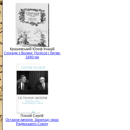
Крашевський Юзеф Ігнацій
Спогади з Волині, Полісся і Литви.
1840 рік
Плохій Сергій
Остання імперія. Занепад і крах
Радянського Союзу