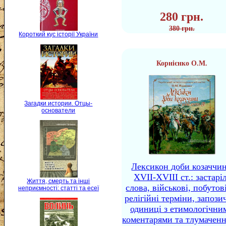
280 грн.
380 грн.
Короткий кус історії України
Корнієнко О.М.
Загадки истории. Отцы-
основатели
Лексикон доби козаччи
XVII-XVIII ст.: застаріл
Життя, смерть та інші
слова, військові, побутов
неприємності: статті та есеї
релігійні терміни, запози
одиниці з етимологічни
коментарями та тлумачен