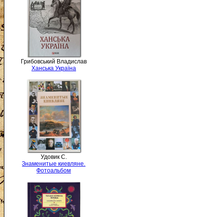
Грибовський Владислав
Ханська Україна
Удовик С.
Знаменитые киевляне.
Фотоальбом