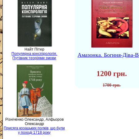
Найт Пітер
Популярна конспірологія.
Амазонка. Богиня-Діва-В
Путівник теоріями змови
1200 грн.
1700 грн.
Різніченко Олександр, Алфьоров
Олександр
Присяга козацьких полків, що були
у поході 1718 року