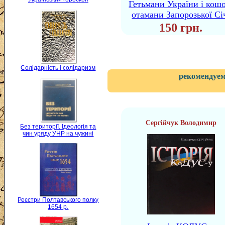
Гетьмани України і кошо
отамани Запорозької Сі
150 грн.
Солідарність і солідаризм
рекомендуем
Сергійчук Володимир
Без території. Ідеологія та
чин уряду УНР на чужині
Реєстри Полтавського полку
1654 р.