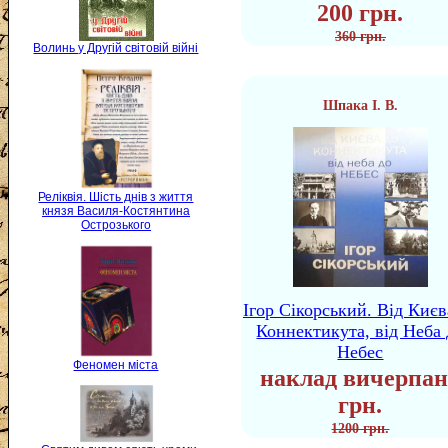
200 грн.
360 грн.
Волинь у Другій світовій війні
Шпака І. В.
Реліквія. Шість днів з життя
князя Василя-Костянтина
Острозького
Ігор Сікорський. Від Києв
Коннектикута, від Неба 
Небес
Феномен міста
наклад вичерпан
грн.
1200 грн.