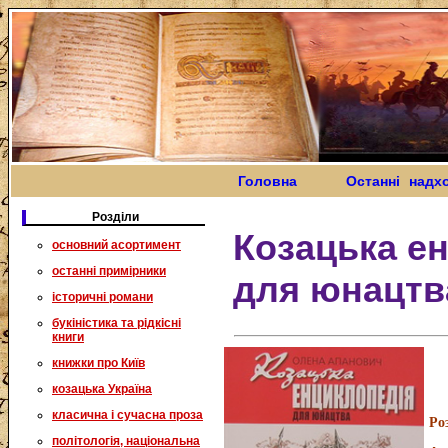
Головна
Останні надх
Розділи
Козацька е
основний асортимент
останні примірники
для юнацтв
історичні романи
букіністика та рідкісні
книги
книжки про Київ
козацька Україна
класична і сучасна проза
Ро
політологія, національна