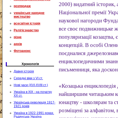
2000) видатний історик, 
розпродаж
Національної премії Укр
українське народне
мистецтво
наукової нагороди Фунд
всесвітня історія
все своє подвижницьке 
Релігієзнавство
популяризації козацтва, 
різне
архів
концепцій. В особі Оле
Фотоанонс
поєдналися джерелознаве
енциклопедичними знання
Хронологія
письменниця, яка доскон
Давня історія
Середні віки з VI ст.
«Козацька енциклопедія 
Нові часи (XVI-XVIII ст.)
Україна в XIX - на початку
найширшим читацьким к
XX ст.
юнацтву - школярам та ст
Українська революція 1917-
1921 років
розміщені за алфавітом, 
Україна в 1922-1991 роках.
Радянська Україна