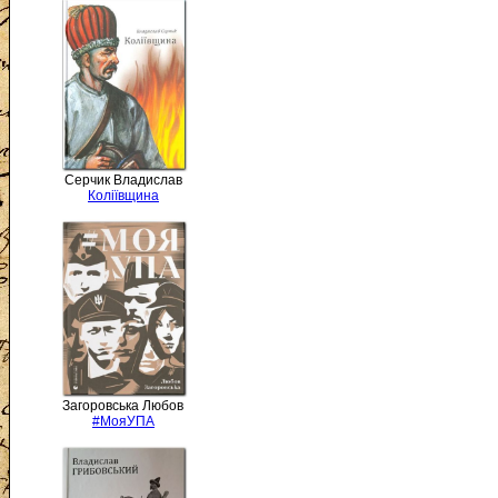
Серчик Владислав
Коліївщина
Загоровська Любов
#МояУПА