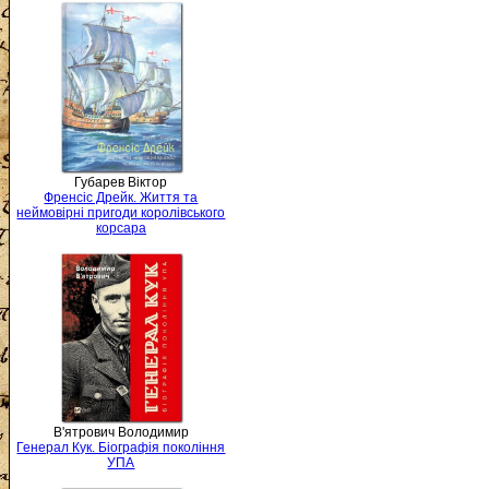
Губарев Віктор
Френсіс Дрейк. Життя та
неймовірні пригоди королівського
корсара
В'ятрович Володимир
Генерал Кук. Біографія покоління
УПА