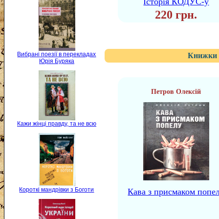
Історія КОДУС-у
220 грн.
Вибрані поезії в перекладах
Книжки 
Юрія Буряка
Петров Олексій
Кажи жінці правду, та не всю
Короткі мандрівки з Боготи
Кава з присмаком попе