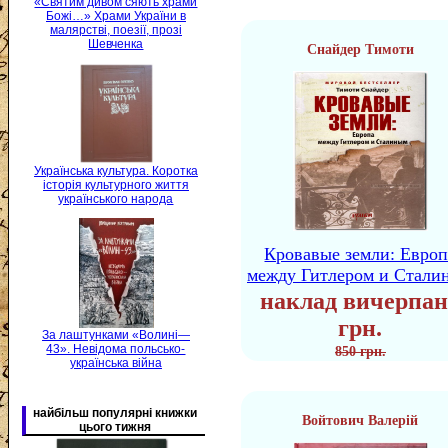
«Святим дивом сяють храми
Божі…» Храми України в
малярстві, поезії, прозі
Шевченка
Снайдер Тимоти
Українська культура. Коротка
історія культурного життя
українського народа
Кровавые земли: Европ
между Гитлером и Стали
наклад вичерпан
грн.
За лаштунками «Волині—
43». Невідома польсько-
850 грн.
українська війна
найбільш популярні книжки
Войтович Валерій
цього тижня