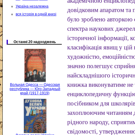
академічною енциклопед
Україна незалежна
довідковим апаратом та 
вся історія в одній книзі
було зроблено авторкою
спектра наукових джерел
історичної інформації, к
Останні 20 надходжень
класифікація явищ у цій 
художністю, емоційністю
значно полегшує сприйня
найскладнішого історичн
книжка виконуватиме не 
Вольная Одесса — Одесская
республика — Юго-Западный
енциклопедичну функцію
край (1917-1919)
посібником для школярів 
захоплюючим читанням дл
рідного народу, сприяти
свідомості, утвердженню 