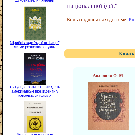
Духовна велич України
національної ідеї."
Книга відноситься до теми:
Ко
Збройні люди України. Історії,
які ми розповімо онукам
Книжки
Апанович О. М.
Ситуаційна кімната. Як діють
американські президенти у
кризових ситуаціях
Український гороскоп