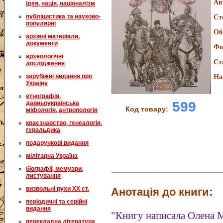
Ав
ідея, нація, націоналізм
публіцистика та науково-
Ст
популярні
Об
архівні матеріали,
документи
Фо
археологічні
Ст
дослідження
зарубіжні видання про
На
Україну
етнографія,
599
давньоукраїнська
Код товару:
міфологія, антропологія
краєзнавство, генеалогія,
геральдика
подарункові видання
мілітарна Україна
біографії, мемуари,
листування
визвольні рухи XX ст.
Анотація до книги:
періодичні та серійні
видання
"Книгу написала Олена 
перекладна література