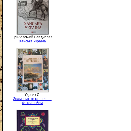
Грибовський Владислав
Ханська Україна
Удовик С.
Знаменитые киевляне.
Фотоальбом