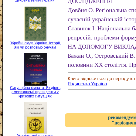
ДОСЛІДЖЕННЯ
Духовна велич України
Довбня О. Регіональна сп
сучасній українській істо
Ставнюк І. Національна б
репресій: проблеми форм
Збройні люди України. Історії,
НА ДОПОМОГУ ВИКЛА
які ми розповімо онукам
Бажан О., Островський В.
половини XX століття. Пр
Книга відноситься до періоду іст
Радянська Україна
Ситуаційна кімната. Як діють
американські президенти у
кризових ситуаціях
рекомендуем
"періодичн
Український гороскоп