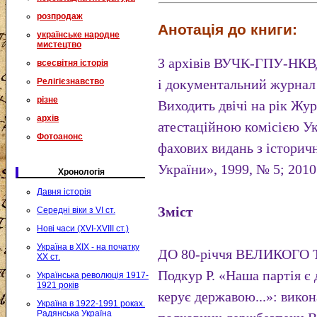
розпродаж
Анотація до книги:
українське народне
мистецтво
З архівів ВУЧК-ГПУ-НКВД
всесвітня історія
Релігієзнавство
і документальний журнал 
різне
Виходить двічі на рік Ж
архів
атестаційною комісією Ук
Фотоанонс
фахових видань з істори
України», 1999, № 5; 201
Хронологія
Давня історія
Зміст
Середні віки з VI ст.
Нові часи (XVI-XVIII ст.)
Україна в XIX - на початку
ДО 80-річчя ВЕЛИКОГО
XX ст.
Подкур Р. «Наша партія є
Українська революція 1917-
1921 років
керує державою...»: вико
Україна в 1922-1991 роках.
Радянська Україна