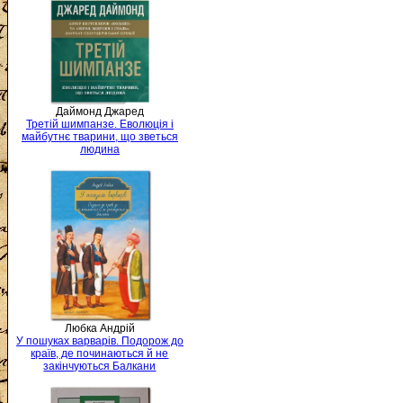
Даймонд Джаред
Третій шимпанзе. Еволюція і
майбутнє тварини, що зветься
людина
Любка Андрій
У пошуках варварів. Подорож до
країв, де починаються й не
закінчуються Балкани