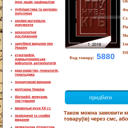
Об
ідея, нація, націоналізм
публіцистика та науково-
Фо
популярні
Ст
архівні матеріали,
документи
Рі
археологічні
Мо
дослідження
зарубіжні видання про
Іл
Україну
IS
5880
етнографія,
Код товару:
давньоукраїнська
міфологія, антропологія
краєзнавство, генеалогія,
геральдика
подарункові видання
мілітарна Україна
придбати
біографії, мемуари,
листування
визвольні рухи XX ст.
Також можна замовити к
періодичні та серійні
товару(ів) через смс, або
видання
перекладна література