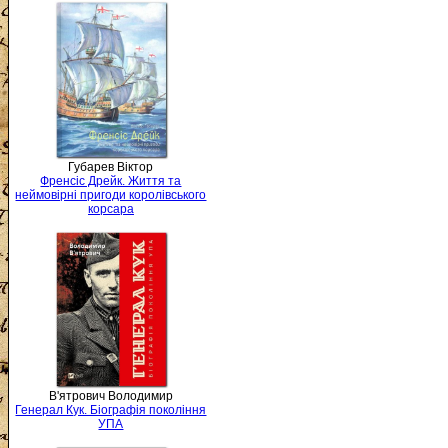
Губарев Віктор
Френсіс Дрейк. Життя та
неймовірні пригоди королівського
корсара
В'ятрович Володимир
Генерал Кук. Біографія покоління
УПА