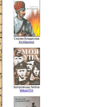
Серчик Владислав
Коліївщина
Загоровська Любов
#МояУПА