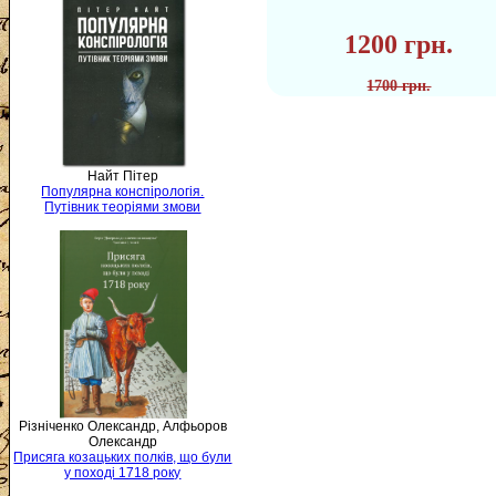
1200 грн.
1700 грн.
Найт Пітер
Популярна конспірологія.
Путівник теоріями змови
Різніченко Олександр, Алфьоров
Олександр
Присяга козацьких полків, що були
у поході 1718 року