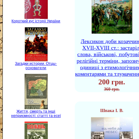
Короткий кус історії України
Лексикон доби козаччи
XVII-XVIII ст.: застаріл
слова, військові, побутов
релігійні терміни, запози
Загадки истории. Отцы-
одиниці з етимологічни
основатели
коментарями та тлумачен
200 грн.
360 грн.
Шпака І. В.
Життя, смерть та інші
неприємності: статті та есеї