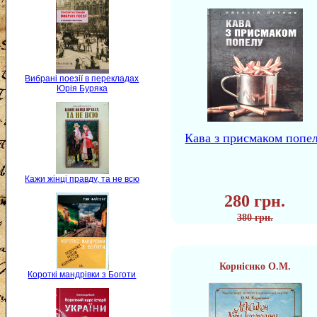
Вибрані поезії в перекладах
Юрія Буряка
Кава з присмаком попе
Кажи жінці правду, та не всю
280 грн.
380 грн.
Корнієнко О.М.
Короткі мандрівки з Боготи