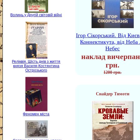
Волинь у Другій світовій війні
Ігор Сікорський. Від Києв
Коннектикута, від Неба 
Небес
наклад вичерпан
Реліквія. Шість днів з життя
грн.
князя Василя-Костянтина
Острозького
1200 грн.
Снайдер Тимоти
Феномен міста