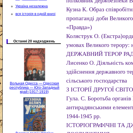
полковник держбезпеки В
Україна незалежна
Кузна К. Образ співробіт
вся історія в одній книзі
пропаганді доби Великого
«Правда»)
Коляструк О. (Екстра)орд
Останні 20 надходжень
умовах Великого терору: 
ДЕРЖАВНИЙ ТЕРОР РА
Лисенко О. Діяльність ко
здійснення державного тер
сільського господарства
Вольная Одесса — Одесская
республика — Юго-Западный
З ІСТОРІЇ ДРУГОЇ СВІТ
край (1917-1919)
Гула. С. Боротьба орган
антирадянськими елемент
1944-1945 рр.
ІСТОРІОГРАФІЧНІ ТА 