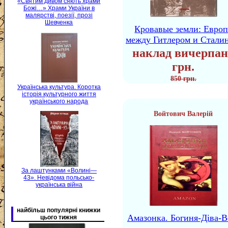
«Святим дивом сяють храми
Божі…» Храми України в
малярстві, поезії, прозі
Шевченка
Кровавые земли: Европ
между Гитлером и Стали
наклад вичерпан
грн.
850 грн.
Українська культура. Коротка
історія культурного життя
українського народа
Войтович Валерій
За лаштунками «Волині—
43». Невідома польсько-
українська війна
найбільш популярні книжки
Амазонка. Богиня-Діва-В
цього тижня