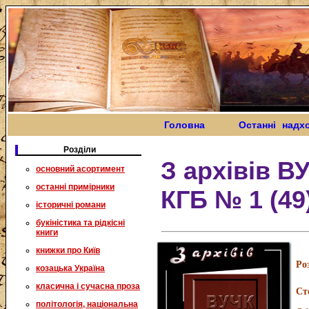
Головна
Останні надх
Розділи
З архівів В
основний асортимент
останні примірники
КГБ № 1 (49
історичні романи
букіністика та рідкісні
книги
книжки про Київ
Ро
козацька Україна
класична і сучасна проза
Ст
політологія, національна