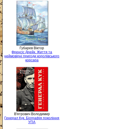
Губарев Віктор
Френсіс Дрейк. Життя та
неймовірні пригоди королівського
корсара
В'ятрович Володимир
Генерал Кук. Біографія покоління
УПА