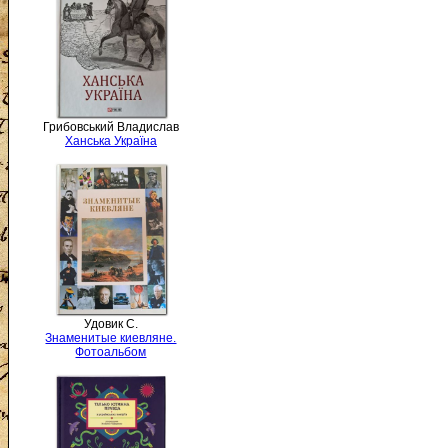
Грибовський Владислав
Ханська Україна
Удовик С.
Знаменитые киевляне.
Фотоальбом