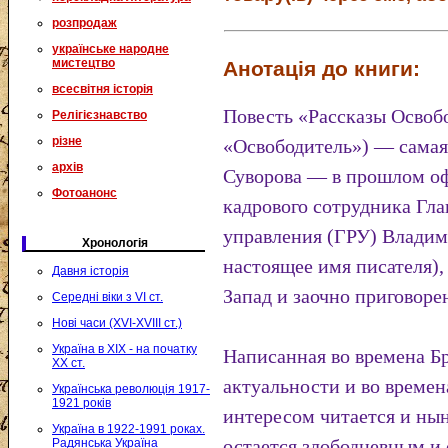
розпродаж
українське народне
мистецтво
Анотація до книги:
всесвітня історія
Повесть «Рассказы Освоб
Релігієзнавство
різне
«Освободитель») — самая
архів
Суворова — в прошлом о
Фотоанонс
кадрового сотрудника Гла
управления (ГРУ) Владим
Хронологія
настоящее имя писателя),
Давня історія
Запад и заочно приговоре
Середні віки з VI ст.
Нові часи (XVI-XVIII ст.)
Україна в XIX - на початку
Написанная во времена Бр
XX ст.
актуальности и во времен
Українська революція 1917-
1921 років
интересом читается и ныне
Україна в 1922-1991 роках.
остается злободневным и 
Радянська Україна