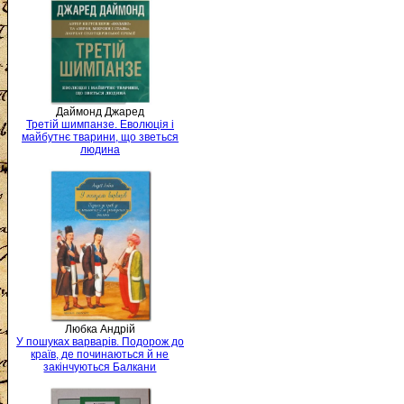
Даймонд Джаред
Третій шимпанзе. Еволюція і
майбутнє тварини, що зветься
людина
Любка Андрій
У пошуках варварів. Подорож до
країв, де починаються й не
закінчуються Балкани