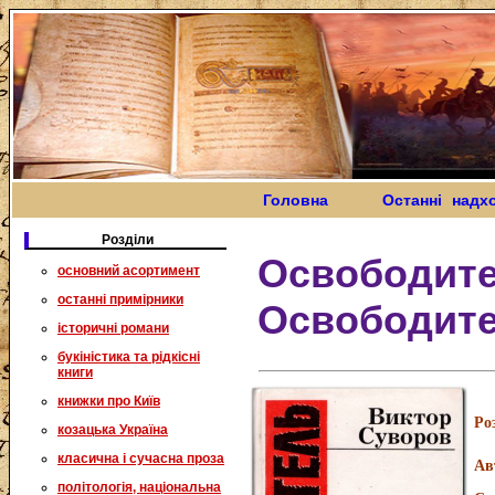
Головна
Останні надх
Розділи
Освободите
основний асортимент
останні примірники
Освободите
історичні романи
букіністика та рідкісні
книги
книжки про Київ
Ро
козацька Україна
класична і сучасна проза
Ав
політологія, національна