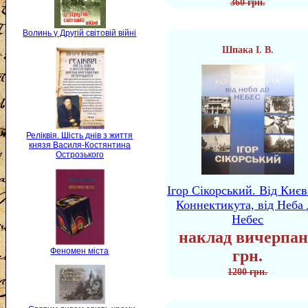
360 грн.
Волинь у Другій світовій війні
Шпака І. В.
Реліквія. Шість днів з життя
князя Василя-Костянтина
Острозького
Ігор Сікорський. Від Києв
Коннектикута, від Неба 
Небес
наклад вичерпан
Феномен міста
грн.
1200 грн.