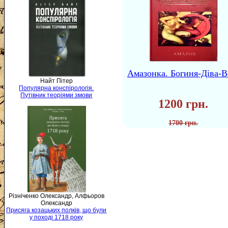
Амазонка. Богиня-Діва-В
Найт Пітер
Популярна конспірологія.
Путівник теоріями змови
1200 грн.
1700 грн.
Різніченко Олександр, Алфьоров
Олександр
Присяга козацьких полків, що були
у поході 1718 року