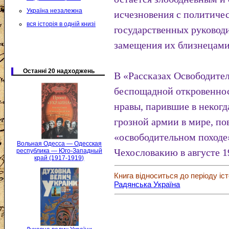
Україна незалежна
исчезновения с политиче
вся історія в одній книзі
государственных руководи
замещения их близнецами
Останні 20 надходжень
В «Рассказах Освободител
беспощадной откровеннос
нравы, парившие в неког
грозной армии в мире, по
«освободительном походе
Вольная Одесса — Одесская
Чехословакию в августе 1
республика — Юго-Западный
край (1917-1919)
Книга відноситься до періоду іст
Радянська Україна