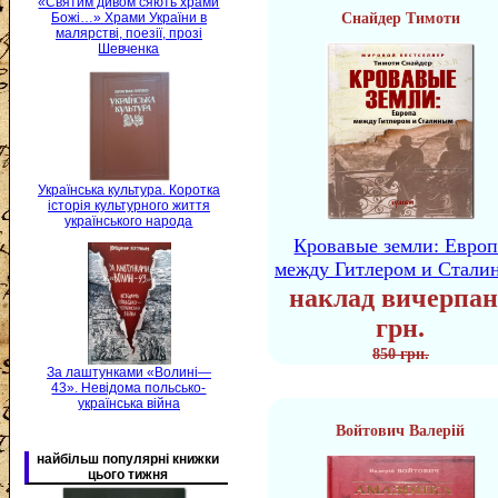
«Святим дивом сяють храми
Снайдер Тимоти
Божі…» Храми України в
малярстві, поезії, прозі
Шевченка
Українська культура. Коротка
історія культурного життя
українського народа
Кровавые земли: Европ
между Гитлером и Стали
наклад вичерпан
грн.
850 грн.
За лаштунками «Волині—
43». Невідома польсько-
українська війна
Войтович Валерій
найбільш популярні книжки
цього тижня