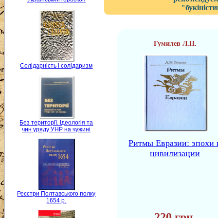
"букіністи
Гумилев Л.Н.
Солідарність і солідаризм
Без території. Ідеологія та
чин уряду УНР на чужині
Ритмы Евразии: эпохи 
цивилизации
Реєстри Полтавського полку
1654 р.
220 грн.