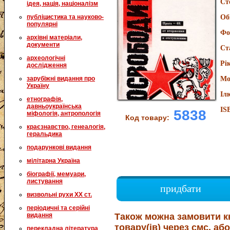
Ст
ідея, нація, націоналізм
публіцистика та науково-
Об
популярні
Фо
архівні матеріали,
документи
Ст
археологічні
Рі
дослідження
зарубіжні видання про
Мо
Україну
Іл
етнографія,
давньоукраїнська
IS
5838
міфологія, антропологія
Код товару:
краєзнавство, генеалогія,
геральдика
подарункові видання
мілітарна Україна
біографії, мемуари,
листування
придбати
визвольні рухи XX ст.
періодичні та серійні
видання
Також можна замовити к
товару(ів) через смс, або
перекладна література