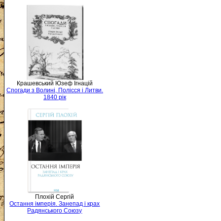
Крашевський Юзеф Ігнацій
Спогади з Волині, Полісся і Литви.
1840 рік
Плохій Сергій
Остання імперія. Занепад і крах
Радянського Союзу