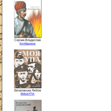
Серчик Владислав
Коліївщина
Загоровська Любов
#МояУПА