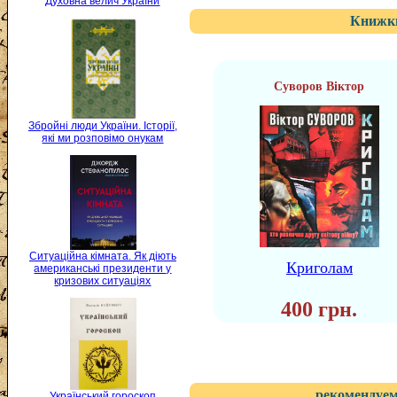
Духовна велич України
Книжки
Суворов Віктор
Збройні люди України. Історії,
які ми розповімо онукам
Ситуаційна кімната. Як діють
Криголам
американські президенти у
кризових ситуаціях
400 грн.
рекомендуем
Український гороскоп