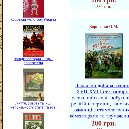
280 грн.
380 грн.
Короткий кус історії України
Корнієнко О.М.
Загадки истории. Отцы-
основатели
Лексикон доби козаччи
XVII-XVIII ст.: застаріл
слова, військові, побутов
релігійні терміни, запози
Життя, смерть та інші
неприємності: статті та есеї
одиниці з етимологічни
коментарями та тлумачен
200 грн.