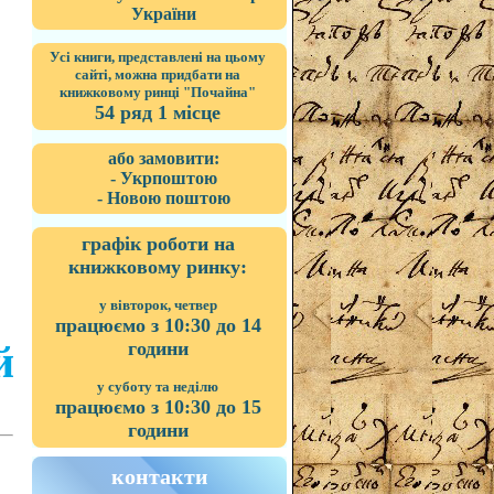
України
Усі книги, представлені на цьому
сайті, можна придбати на
книжковому ринці "Почайна"
54 ряд 1 місце
або замовити:
- Укрпоштою
- Новою поштою
графік роботи на
книжковому ринку:
у вівторок, четвер
працюємо з 10:30 до 14
години
й
у суботу та неділю
працюємо з 10:30 до 15
години
контакти