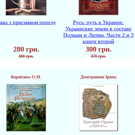
ава з присмаком попелу
Русь: путь к Украине.
Украинские земли в составе
Польши и Литвы. Части 2 и 3
книги второй
280 грн.
300 грн.
380 грн.
470 грн.
Корнієнко О.М.
Дмитришин Ірина