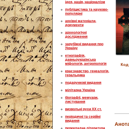
ідея, нація, націоналізм
публіцистика та науково-
популярні
архівні матеріали,
документи
археологічні
дослідження
зарубіжні видання про
Україну
етнографія,
давньоукраїнська
міфологія, антропологія
Код
краєзнавство, генеалогія,
геральдика
подарункові видання
мілітарна Україна
біографії, мемуари,
листування
визвольні рухи XX ст.
періодичні та серійні
видання
Анота
перекладна література