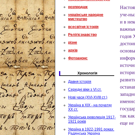
розпродаж
Настоя
уче-ны
українське народне
мистецтво
и в не
всесвітня історія
важные
Релігієзнавство
годов 
різне
достои
архів
основы
информ
Фотоанонс
источн
истори
Хронологія
развит
Давня історія
остана
Середні віки з VI ст.
западн
Нові часи (XVI-XVIII ст.)
именно
Україна в XIX - на початку
госуда
XX ст.
так как
Українська революція 1917-
1921 років
еще не
Україна в 1922-1991 роках.
Радянська Україна