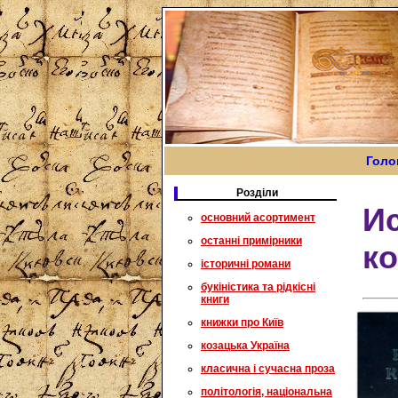
Голо
Розділи
Ис
основний асортимент
останні примірники
к
історичні романи
букіністика та рідкісні
книги
книжки про Київ
козацька Україна
класична і сучасна проза
політологія, національна