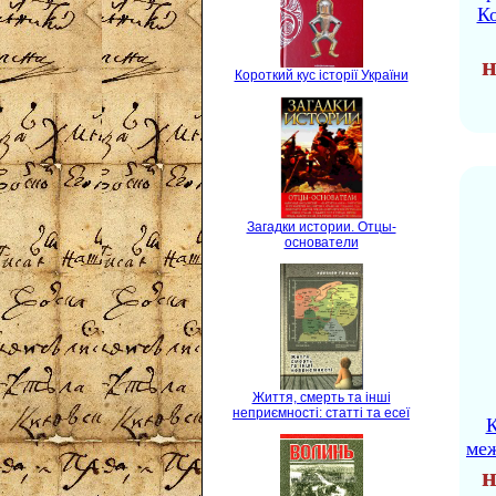
Ко
н
Короткий кус історії України
Загадки истории. Отцы-
основатели
Життя, смерть та інші
неприємності: статті та есеї
К
ме
н