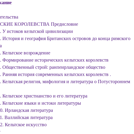
жание
ательства
СКИЕ КОРОЛЕВСТВА Предисловие
1. У истоков кельтской цивилизации
2. История и география Британских островов до конца римского
а
3. Кельтское возрождение
4. Формирование исторических кельтских королевств
5. Общественный строй: ранпеирландское общество
6. Ранняя история современных кельтских королевств .
7. Кельтская религия, мифология и литература о Потустороннем
. Кельтское христианство и его литература
9. Кельтские языки и истоки литературы
10. Ирландская литература
11. Валлийская литература
2. Кельтское искусство
г