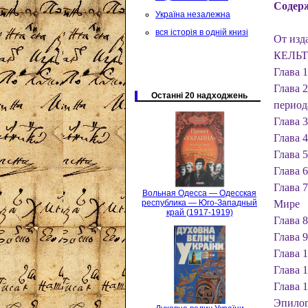
Содер
Україна незалежна
вся історія в одній книзі
От изд
КЕЛЬТ
Глава 
Глава 
Останні 20 надходжень
период
Глава 
Глава 
Глава 
Глава 
Глава 
Вольная Одесса — Одесская
Мире
республика — Юго-Западный
край (1917-1919)
Глава 8
Глава 
Глава 
Глава 
Глава 1
Эпило