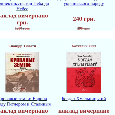
ннектикута, від Неба до
українського народу
Небес
аклад вичерпано
240 грн.
грн.
1200 грн.
290 грн.
Снайдер Тимоти
Хоткевич Гнат
ровавые земли: Европа
Богдан Хмельницький
жду Гитлером и Сталиным
аклад вичерпано
наклад вичерпано