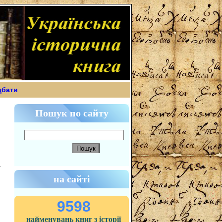
дбати
Пошук по сайту
на сайті
9598
найменувань книг з історії