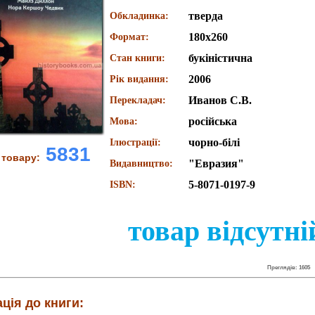
тверда
Обкладинка:
180х260
Формат:
букіністична
Стан книги:
2006
Рік видання:
Иванов С.В.
Перекладач:
російська
Мова:
чорно-білі
Ілюстрації:
5831
 товару:
"Евразия"
Видавництво:
5-8071-0197-9
ISBN:
товар відсутні
Преглядів: 1605
ція до книги: