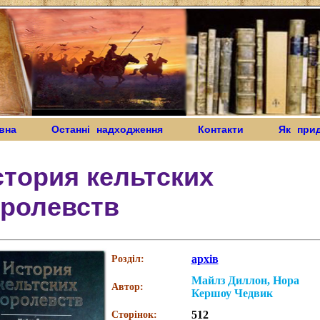
вна
Останні надходження
Контакти
Як при
тория кельтских
оролевств
архів
Розділ:
Майлз Диллон, Нора
Автор:
Кершоу Чедвик
512
Сторінок: