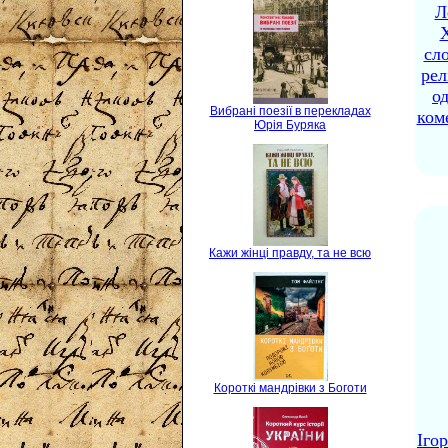
Л
X
сло
рел
о
Вибрані поезії в перекладах
ком
Юрія Буряка
Кажи жінці правду, та не всю
Короткі мандрівки з Боготи
Іго