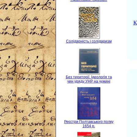
К
Солідарність і солідаризм
Без території. Ідеологія та
чин уряду УНР на чужині
Реєстри Полтавського полку
1654 р.