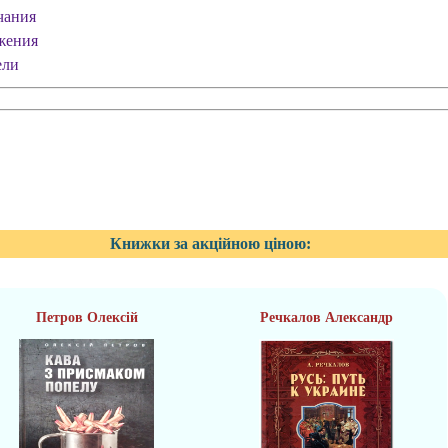
чания
жения
ели
Книжки за акційною ціною:
Петров Олексій
Речкалов Александр