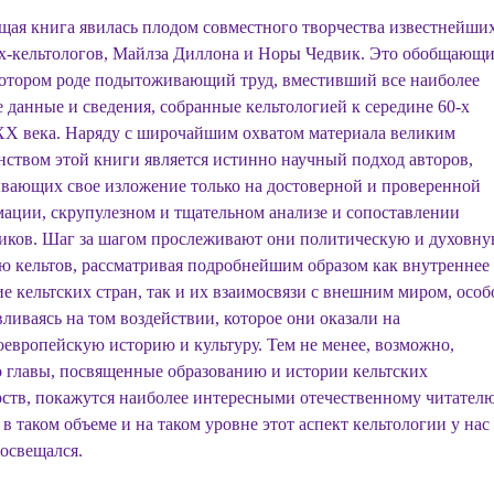
щая книга явилась плодом совместного творчества известнейши
х-кельтологов, Майлза Диллона и Норы Чедвик. Это обобщающ
котором роде подытоживающий труд, вместивший все наиболее
 данные и сведения, собранные кельтологией к середине 60-х
XX века. Наряду с широчайшим охватом материала великим
нством этой книги является истинно научный подход авторов,
вающих свое изложение только на достоверной и проверенной
ации, скрупулезном и тщательном анализе и сопоставлении
иков. Шаг за шагом прослеживают они политическую и духовн
ю кельтов, рассматривая подробнейшим образом как внутреннее
ие кельтских стран, так и их взаимосвязи с внешним миром, особ
вливаясь на том воздействии, которое они оказали на
оевропейскую историю и культуру. Тем не менее, возможно,
 главы, посвященные образованию и истории кельтских
рств, покажутся наиболее интересными отечественному читателю
 в таком объеме и на таком уровне этот аспект кельтологии у нас
 освещался.