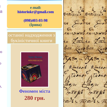
х
e-mail:
ий
historiukr@gmail.com
(098)403-03-98
(Ірина)
останні надходження з
букіністичної книги
ую
о
,
Феномен міста
280 грн.