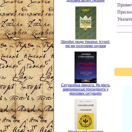
Духовна велич України
Приме
Прило
Указат
Збройні люди України. Історії,
які ми розповімо онукам
Ситуаційна кімната. Як діють
американські президенти у
кризових ситуаціях
Український гороскоп