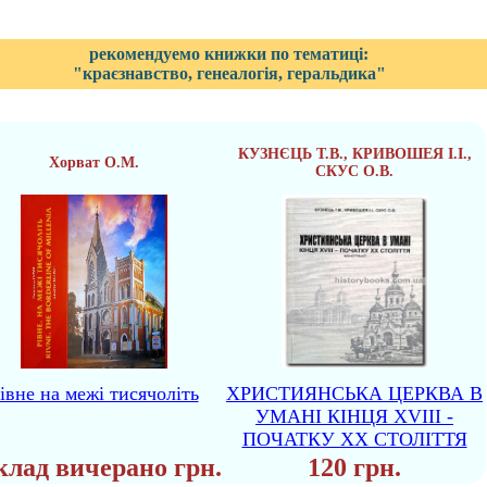
рекомендуемо книжки по тематиці:
"краєзнавство, генеалогія, геральдика"
КУЗНЄЦЬ Т.В., КРИВОШЕЯ І.І.,
Хорват О.М.
СКУС О.В.
івне на межі тисячоліть
ХРИСТИЯНСЬКА ЦЕРКВА В
УМАНІ КІНЦЯ XVIII -
ПОЧАТКУ XX СТОЛІТТЯ
клад вичерано грн.
120 грн.