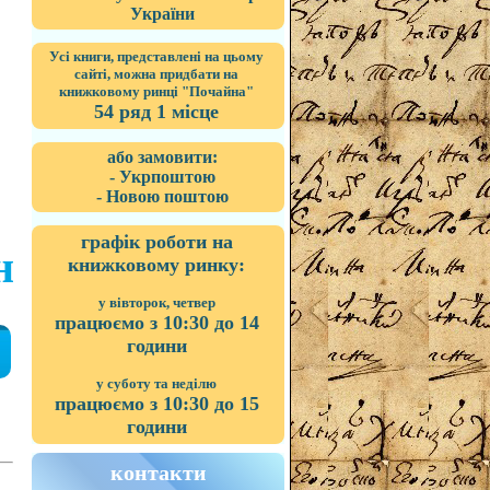
України
Усі книги, представлені на цьому
сайті, можна придбати на
книжковому ринці "Почайна"
54 ряд 1 місце
або замовити:
- Укрпоштою
- Новою поштою
графік роботи на
н
книжковому ринку:
у вівторок, четвер
працюємо з 10:30 до 14
години
у суботу та неділю
працюємо з 10:30 до 15
години
контакти