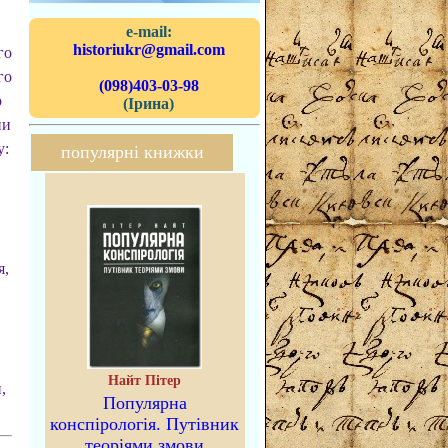
e-mail:
historiukr@gmail.com
го
го
(098)403-03-98
о
(Ірина)
ни
у:
популярні книжки
я,
Найт Пітер
,
Популярна
конспірологія. Путівник
теоріями змови