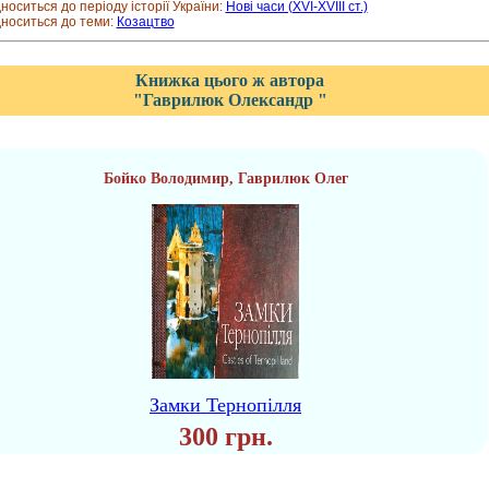
дноситься до періоду історії України:
Нові часи (XVI-XVIII ст.)
дноситься до теми:
Козацтво
Книжка цього ж автора
"Гаврилюк Олександр "
Бойко Володимир, Гаврилюк Олег
Замки Тернопілля
300 грн.