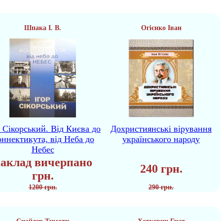
Шпака І. В.
Огієнко Іван
р Сікорський. Від Києва до
Дохристиянські вірування
ннектикута, від Неба до
українського народу
Небес
аклад вичерпано
240 грн.
грн.
1200 грн.
290 грн.