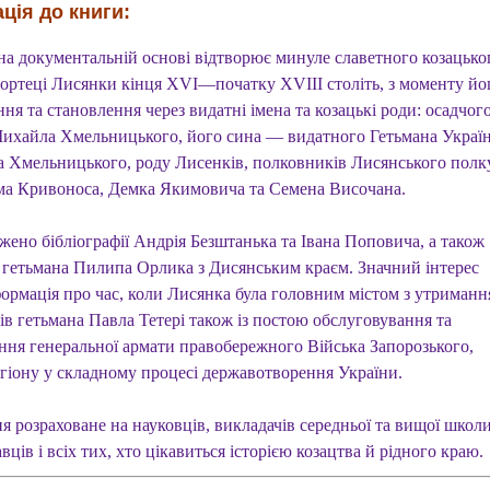
ція до книги:
на документальній основі відтворює минуле славетного козацько
фортеці Лисянки кінця XVI—початку XVIII століть, з моменту йо
ня та становлення через видатні імена та козацькі роди: осадчог
Михайла Хмельницького, його сина — видатного Гетьмана Украї
а Хмельницького, роду Лисенків, полковників Лисянського полк
а Кривоноса, Демка Якимовича та Семена Височана.
жено бібліографії Андрія Безштанька та Івана Поповича, а також
к гетьмана Пилипа Орлика з Дисянським краєм. Значний інтерес
формація про час, коли Лисянка була головним містом з утриманн
сів гетьмана Павла Тетері також із постою обслуговування та
ння генеральної армати правобережного Війська Запорозького,
егіону у складному процесі державотворення України.
 розраховане на науковців, викладачів середньої та вищої школи
вців і всіх тих, хто цікавиться історією козацтва й рідного краю.