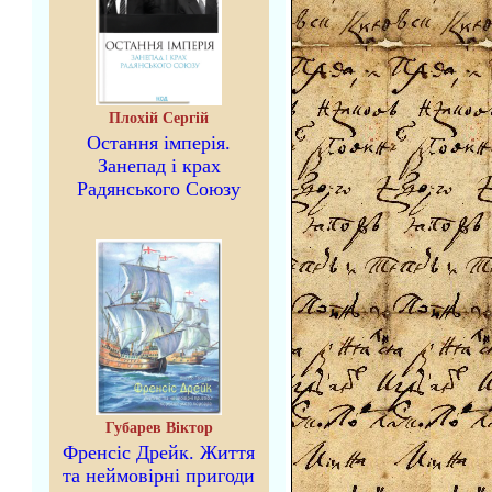
Плохій Сергій
Остання імперія.
Занепад і крах
Радянського Союзу
Губарев Віктор
Френсіс Дрейк. Життя
та неймовірні пригоди