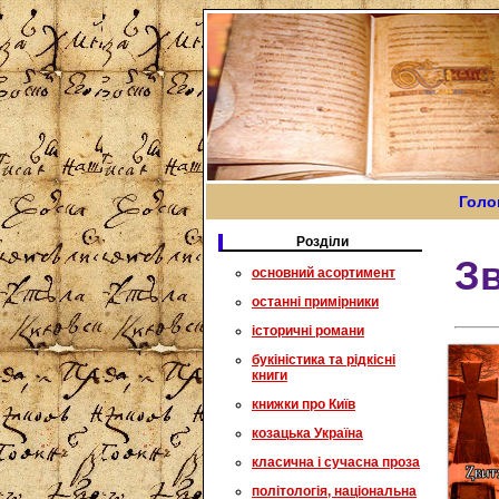
Голо
Розділи
Зв
основний асортимент
останні примірники
історичні романи
букіністика та рідкісні
книги
книжки про Київ
козацька Україна
класична і сучасна проза
політологія, національна