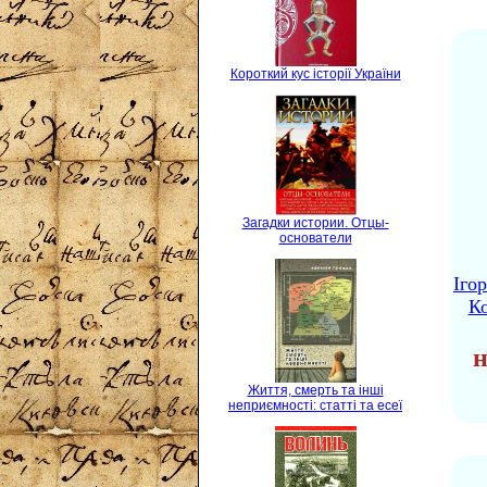
Короткий кус історії України
Загадки истории. Отцы-
основатели
Іго
Ко
н
Життя, смерть та інші
неприємності: статті та есеї