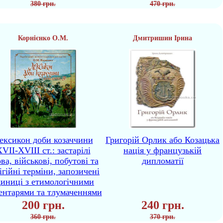
380 грн.
470 грн.
Корнієнко О.М.
Дмитришин Ірина
ексикон доби козаччини
Григорій Орлик або Козацька
VII-XVIII ст.: застарілі
нація у французькій
ва, військові, побутові та
дипломатії
ігійні терміни, запозичені
диниці з етимологічними
ентарями та тлумаченнями
200 грн.
240 грн.
360 грн.
370 грн.