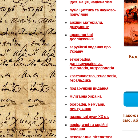
ідея, нація, націоналізм
публіцистика та науково-
популярні
архівні матеріали,
документи
археологічні
дослідження
зарубіжні видання про
Україну
Код
етнографія,
давньоукраїнська
міфологія, антропологія
краєзнавство, генеалогія,
геральдика
подарункові видання
мілітарна Україна
біографії, мемуари,
листування
Також 
визвольні рухи XX ст.
смс, аб
періодичні та серійні
видання
перекладна література