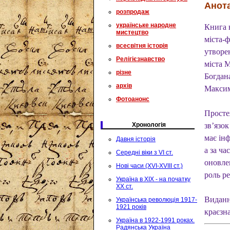
Анота
розпродаж
українське народне
Книга 
мистецтво
міста-
всесвітня історія
утворен
Релігієзнавство
міста 
різне
Богдан
архів
Максим
Фотоанонс
Просте
Хронологія
зв’язо
має ін
Давня історія
а за ча
Середні віки з VI ст.
оновле
Нові часи (XVI-XVIII ст.)
роль р
Україна в XIX - на початку
XX ст.
Видання
Українська революція 1917-
1921 років
краєзна
Україна в 1922-1991 роках.
Радянська Україна