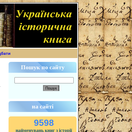
дбати
Пошук по сайту
на сайті
9598
найменувань книг з історії