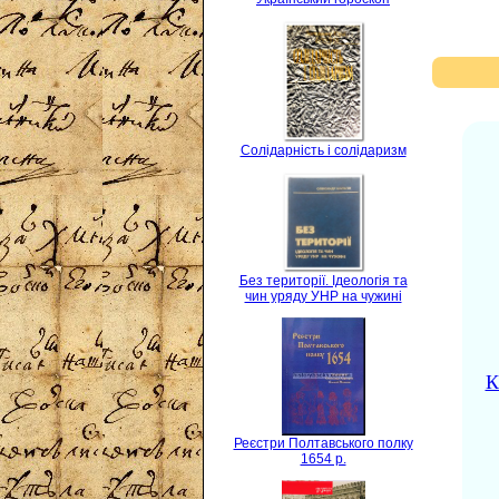
Солідарність і солідаризм
Без території. Ідеологія та
чин уряду УНР на чужині
К
Реєстри Полтавського полку
1654 р.