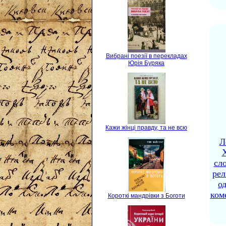
Вибрані поезії в перекладах
Юрія Буряка
Кажи жінці правду, та не всю
Л
X
сло
рел
о
ком
Короткі мандрівки з Боготи