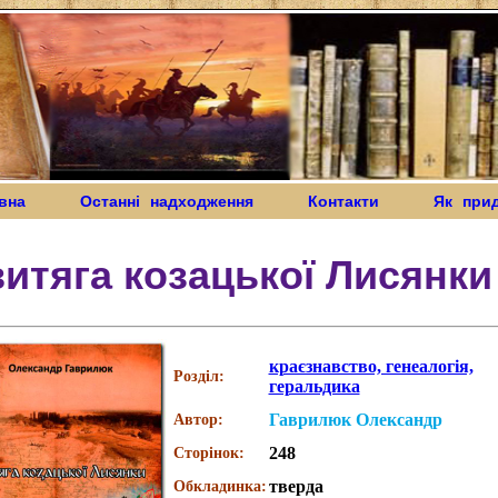
вна
Останні надходження
Контакти
Як при
итяга козацької Лисянки
краєзнавство, генеалогія,
Розділ:
геральдика
Гаврилюк Олександр
Автор:
248
Сторінок:
тверда
Обкладинка: