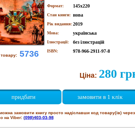
145х220
Формат:
нова
Стан книги:
2019
Рік видання:
українська
Мова:
без ілюстрацій
Ілюстрації:
978-966-2911-97-8
ISBN:
5736
 товару:
280 гр
Ціна:
придбати
замовити в 1 клік
можна замовити книгу просто надіславши код товару(ів) через
о на Viber:
(098)403-03-98