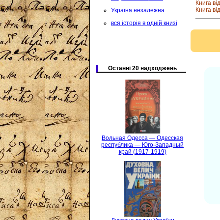
Книга ві
Книга ві
Україна незалежна
вся історія в одній книзі
Останні 20 надходжень
Вольная Одесса — Одесская
республика — Юго-Западный
край (1917-1919)