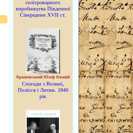
селітроварного
виробництва Південної
Сіверщини XVII ст.
Крашевський Юзеф Ігнацій
Спогади з Волині,
Полісся і Литви. 1840
рік