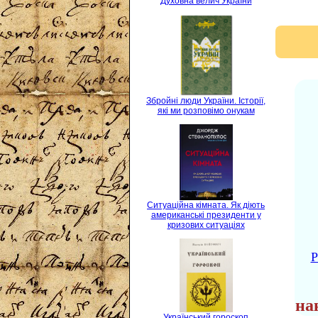
Духовна велич України
Збройні люди України. Історії,
які ми розповімо онукам
Ситуаційна кімната. Як діють
американські президенти у
кризових ситуаціях
Р
на
Український гороскоп