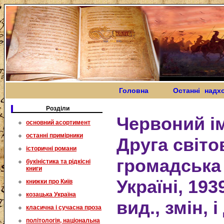
Головна
Останні надх
Розділи
Червоний ім
основний асортимент
останні примірники
Друга світов
історичні романи
громадська
букіністика та рідкісні
книги
Україні, 193
книжки про Київ
козацька Україна
вид., змін, 
класична і сучасна проза
політологія, національна