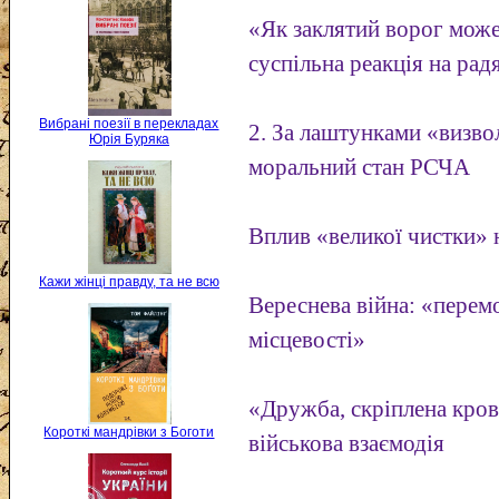
«Як заклятий ворог мож
суспільна реакція на ра
Вибрані поезії в перекладах
2. За лаштунками «визвол
Юрія Буряка
моральний стан РСЧА
Вплив «великої чистки»
Кажи жінці правду, та не всю
Вереснева війна: «перем
місцевості»
«Дружба, скріплена кров
Короткі мандрівки з Боготи
військова взаємодія