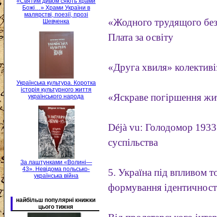
«Святим дивом сяють храми
Божі…» Храми України в
малярстві, поезії, прозі
«Жодного трудящого без 
Шевченка
Плата за освіту
«Друга хвиля» колективіз
Українська культура. Коротка
історія культурного життя
«Яскраве погіршення жи
українського народа
Déjà vu: Голодомор 1933 
суспільства
За лаштунками «Волині—
43». Невідома польсько-
5. Україна під впливом т
українська війна
формування ідентичності
найбільш популярні книжки
цього тижня