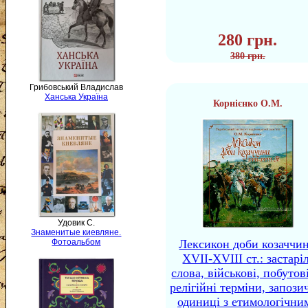
280 грн.
380 грн.
Грибовський Владислав
Ханська Україна
Корнієнко О.М.
Удовик С.
Знаменитые киевляне.
Фотоальбом
Лексикон доби козаччи
XVII-XVIII ст.: застаріл
слова, військові, побутов
релігійні терміни, запози
одиниці з етимологічни