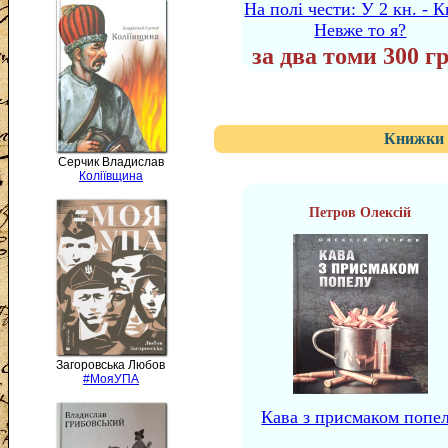
На полі чести: У 2 кн. - Кн
Невже то я?
за два томи 300 гр
Книжки 
Серчик Владислав
Коліївщина
Петров Олексій
Загоровська Любов
#МояУПА
Кава з присмаком попе