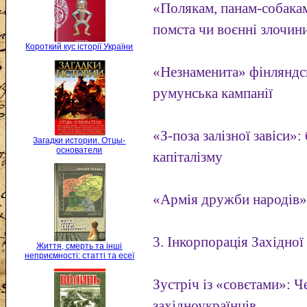
«Полякам, панам-собакам
помста чи воєнні злочин
Короткий кус історії України
«Незнаменита» фінляндсь
румунська кампанії
«З-поза залізної завіси»
Загадки истории. Отцы-
основатели
капіталізму
«Армія дружби народів»
3. Інкорпорація Західної
Життя, смерть та інші
неприємності: статті та есеї
Зустріч із «совєтами»: 
західноукраїнців