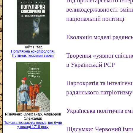
Від пролетарського інте
великодержавності: зміни
національній політиці
Еволюція моделі радянсь
Найт Пітер
Популярна конспірологія.
Творення «уявної спільн
Путівник теоріями змови
в Українській PCP
Партократія та інтеліген
радянського патріотизму
Українська політична емі
Різніченко Олександр, Алфьоров
Олександр
Присяга козацьких полків, що були
у поході 1718 року
Підсумки: Червоний імпе