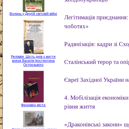
Волинь у Другій світовій війні
Легітимація приєднання:
чоботях»
Радянізація: кадри зі С
Реліквія. Шість днів з життя
Сталінський терор та оп
князя Василя-Костянтина
Острозького
Євреї Західної України 
4. Мобілізація економіки
Феномен міста
рівня життя
«Драконівські закони» 