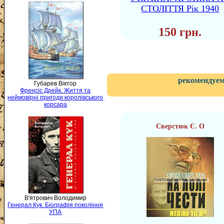
СТОЛІТТЯ Рік 1940
150 грн.
рекомендуем
Губарев Віктор
Френсіс Дрейк. Життя та
неймовірні пригоди королівського
корсара
Сверстюк Є. О
В'ятрович Володимир
Генерал Кук. Біографія покоління
УПА