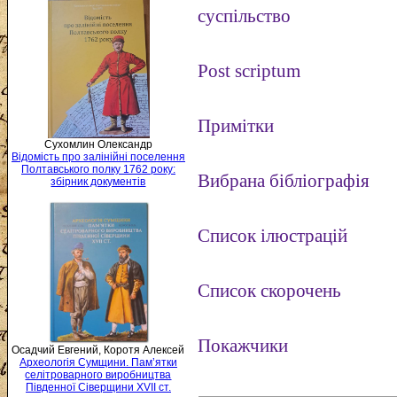
суспільство
Post scriptum
Примітки
Сухомлин Олександр
Відомість про залінійні поселення
Полтавського полку 1762 року:
Вибрана бібліографія
збірник документів
Список ілюстрацій
Список скорочень
Покажчики
Осадчий Евгений, Коротя Алексей
Археологія Сумщини. Пам’ятки
селітроварного виробництва
Південної Сіверщини XVII ст.