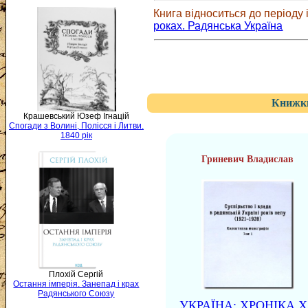
Книга відноситься до періоду і
роках. Радянська Україна
Книжки
Крашевський Юзеф Ігнацій
Спогади з Волині, Полісся і Литви.
1840 рік
Гриневич Владислав
Плохій Сергій
Остання імперія. Занепад і крах
Радянського Союзу
УКРАЇНА: ХРОНІКА 