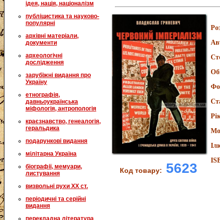
ідея, нація, націоналізм
публіцистика та науково-
популярні
Ро
архівні матеріали,
Ав
документи
археологічні
Ст
дослідження
Об
зарубіжні видання про
Україну
Фо
етнографія,
Ст
давньоукраїнська
міфологія, антропологія
Рі
краєзнавство, генеалогія,
геральдика
Мо
подарункові видання
Іл
мілітарна Україна
IS
5623
біографії, мемуари,
Код товару:
листування
визвольні рухи XX ст.
періодичні та серійні
видання
перекладна література