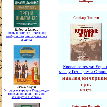
1200 грн.
Снайдер Тимоти
Даймонд Джаред
Третій шимпанзе. Еволюція і
майбутнє тварини, що зветься
людина
Кровавые земли: Европ
между Гитлером и Стали
наклад вичерпан
грн.
Любка Андрій
850 грн.
У пошуках варварів. Подорож до
країв, де починаються й не
закінчуються Балкани
Войтович Валерій