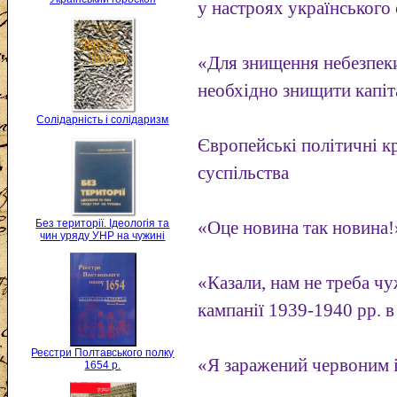
у настроях українського 
«Для знищення небезпеки
необхідно знищити капіт
Солідарність і солідаризм
Європейські політичні кр
суспільства
Без території. Ідеологія та
«Оце новина так новина!
чин уряду УНР на чужині
«Казали, нам не треба чуж
кампанії 1939-1940 рр. в
Реєстри Полтавського полку
«Я заражений червоним і
1654 р.