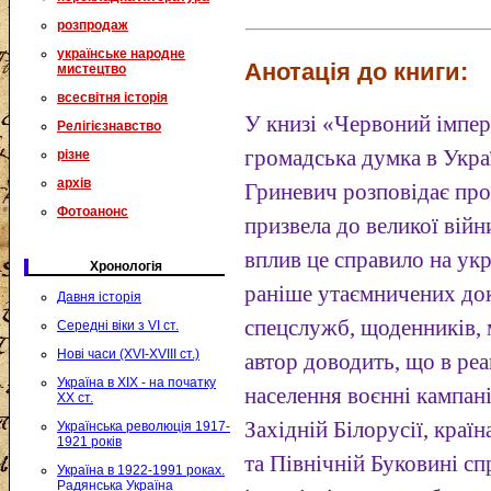
розпродаж
українське народне
Анотація до книги:
мистецтво
всесвітня історія
У книзі «Червоний імпері
Релігієзнавство
громадська думка в Укра
різне
архів
Гриневич розповідає про 
Фотоанонс
призвела до великої війни
вплив це справило на укр
Хронологія
раніше утаємничених док
Давня історія
спецслужб, щоденників, 
Середні віки з VI ст.
Нові часи (XVI-XVIII ст.)
автор доводить, що в реа
Україна в XIX - на початку
населення воєнні кампані
XX ст.
Західній Білорусії, країн
Українська революція 1917-
1921 років
та Північній Буковині с
Україна в 1922-1991 роках.
Радянська Україна