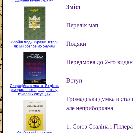
Духовна велич України
Зміст
Перелік мап
Збройні люди України. Історії,
Подяки
які ми розповімо онукам
Передмова до 2-го вида
Вступ
Ситуаційна кімната. Як діють
американські президенти у
кризових ситуаціях
Громадська думка в стал
але неприборкана
1. Союз Сталіна і Гітлер
Український гороскоп