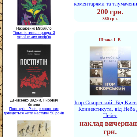
коментарями та тлумачен
200 грн.
360 грн.
Назаренко Михайло
Тілько істинна правда. З
українських повір’їв
Шпака І. В.
Денисенко Вадим, Пирович
Ігор Сікорський. Від Києв
Віталій
Коннектикута, від Неба 
Постпутін. Росія, з якою нам
доведеться жити наступні 50 років
Небес
наклад вичерпан
грн.