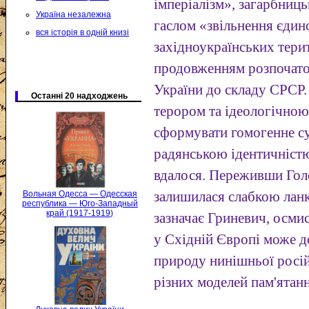
імперіалізм», загарбниць
Україна незалежна
гаслом «звільнення єдин
вся історія в одній книзі
західноукраїнських терит
продовженням розпочатої
України до складу СРСР
Останні 20 надходжень
терором та ідеологічною
сформувати гомогенне с
радянською ідентичністю
вдалося. Переживши Голо
залишилася слабкою ланк
Вольная Одесса — Одесская
республика — Юго-Западный
край (1917-1919)
зазначає Гриневич, осми
у Східній Європі може 
природу нинішньої росій
різних моделей пам'ятан