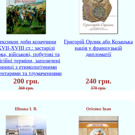
ексикон доби козаччини
Григорій Орлик або Козацька
VII-XVIII ст.: застарілі
нація у французькій
ва, військові, побутові та
дипломатії
ігійні терміни, запозичені
диниці з етимологічними
ентарями та тлумаченнями
200 грн.
240 грн.
360 грн.
370 грн.
Шпака І. В.
Огієнко Іван