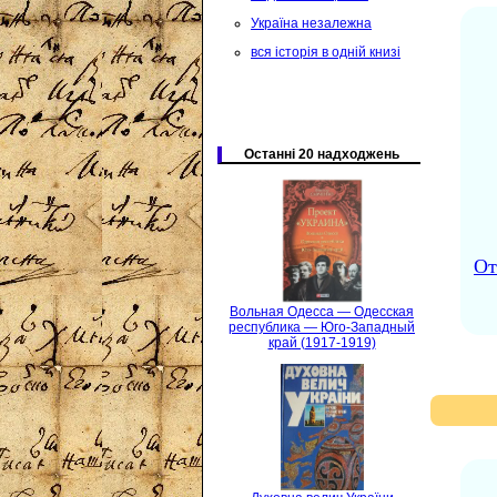
Україна незалежна
вся історія в одній книзі
Останні 20 надходжень
От
Вольная Одесса — Одесская
республика — Юго-Западный
край (1917-1919)