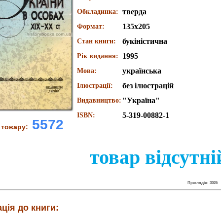
тверда
Обкладинка:
135х205
Формат:
букіністична
Стан книги:
1995
Рік видання:
українська
Мова:
без ілюстрацій
Ілюстрації:
"Україна"
Видавництво:
5-319-00882-1
ISBN:
5572
 товару:
товар відсутні
Преглядів: 3026
ція до книги: