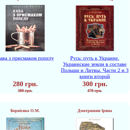
ава з присмаком попелу
Русь: путь к Украине.
Украинские земли в составе
Польши и Литвы. Части 2 и 3
книги второй
280 грн.
300 грн.
380 грн.
470 грн.
Корнієнко О.М.
Дмитришин Ірина