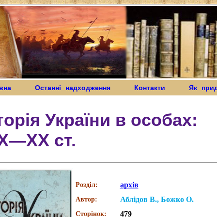
вна
Останні надходження
Контакти
Як при
торія України в особах:
X—XX ст.
архів
Розділ:
Аблідов В., Божко О.
Автор:
479
Сторінок: