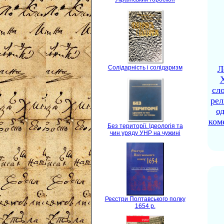
Солідарність і солідаризм
Л
X
сло
рел
о
ком
Без території. Ідеологія та
чин уряду УНР на чужині
Реєстри Полтавського полку
1654 р.