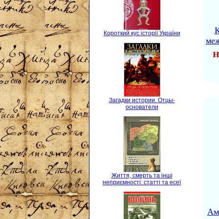
К
Короткий кус історії України
ме
н
Загадки истории. Отцы-
основатели
Життя, смерть та інші
неприємності: статті та есеї
Ам