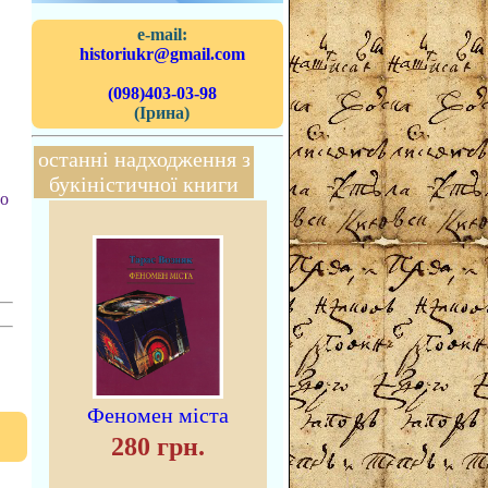
e-mail:
historiukr@gmail.com
(098)403-03-98
(Ірина)
останні надходження з
букіністичної книги
го
Феномен міста
280 грн.