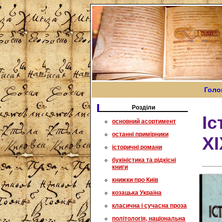
Голо
Розділи
Іс
основний асортимент
останні примірники
XI
історичні романи
букіністика та рідкісні
книги
книжки про Київ
козацька Україна
класична і сучасна проза
політологія, національна