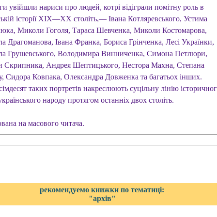
ги увійшли нариси про людей, котрі відіграли помітну роль в
ській історії XIX—XX століть,— Івана Котляревського, Устима
юка, Миколи Гоголя, Тараса Шевченка, Миколи Костомарова,
а Драгоманова, Івана Франка, Бориса Грінченка, Лесі Українки,
а Грушевського, Володимира Винниченка, Симона Петлюри,
 Скрипника, Андрея Шептицького, Нестора Махна, Степана
у, Сидора Ковпака, Олександра Довженка та багатьох інших.
сімдесят таких портретів накреслюють суцільну лінію історично
країнського народу протягом останніх двох століть.
ована на масового читача.
рекомендуемо книжки по тематиці:
"архів"