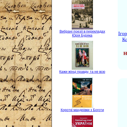
Вибрані поезії в перекладах
Іго
Юрія Буряка
Ко
н
Кажи жінці правду, та не всю
Короткі мандрівки з Боготи