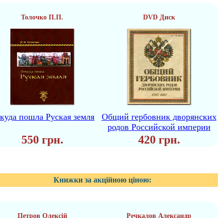
Толочко П.П.
DVD Диск
куда пошла Руская земля
Общий гербовник дворянских
родов Российской империи
550 грн.
420 грн.
Книжки за акційною ціною:
Петров Олексій
Речкалов Александр