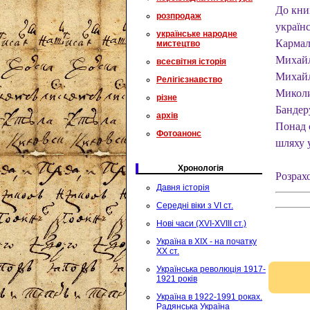
До кни
розпродаж
україн
українське народне
Кармал
мистецтво
Михайл
всесвітня історія
Михайл
Релігієзнавство
Миколи
різне
Бандер
архів
Понад 
Фотоанонс
шляху у
Хронологія
Розрах
Давня історія
Середні віки з VI ст.
Нові часи (XVI-XVIII ст.)
Україна в XIX - на початку
XX ст.
Українська революція 1917-
1921 років
Україна в 1922-1991 роках.
Радянська Україна