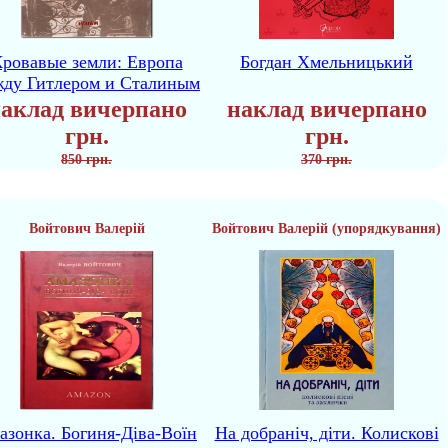
ровавые земли: Европа
Богдан Хмельницький
жду Гитлером и Сталиным
аклад вичерпано
наклад вичерпано
грн.
грн.
850 грн.
370 грн.
Войтович Валерій
Войтович Валерій (упорядкування)
азонка. Богиня-Діва-Воїн
На добраніч, діти. Колискові