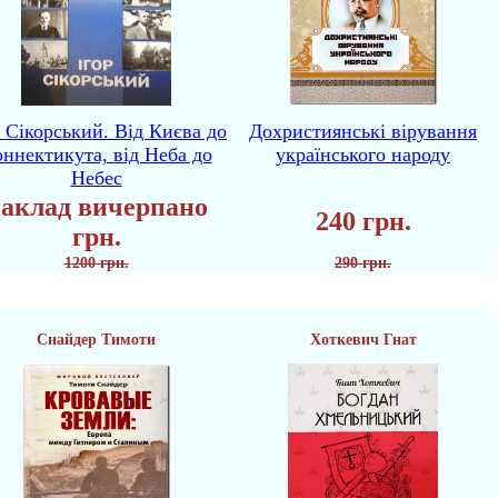
р Сікорський. Від Києва до
Дохристиянські вірування
ннектикута, від Неба до
українського народу
Небес
аклад вичерпано
240 грн.
грн.
1200 грн.
290 грн.
Снайдер Тимоти
Хоткевич Гнат