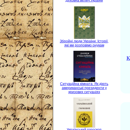
Духовна велич України
Збройні люди України. Історії,
які ми розповімо онукам
К
Ситуаційна кімната. Як діють
американські президенти у
кризових ситуаціях
Український гороскоп