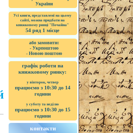
України
Усі книги, представлені на цьому
сайті, можна придбати на
книжковому ринці "Почайна"
54 ряд 1 місце
або замовити:
- Укрпоштою
- Новою поштою
графік роботи на
книжковому ринку:
у вівторок, четвер
працюємо з 10:30 до 14
й
години
у суботу та неділю
працюємо з 10:30 до 15
години
контакти