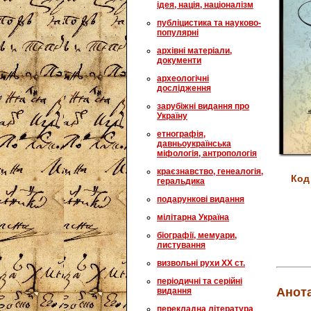
ідея, нація, націоналізм
публіцистика та науково-
популярні
архівні матеріали,
документи
археологічні
дослідження
зарубіжні видання про
Україну
етнографія,
давньоукраїнська
міфологія, антропологія
краєзнавство, генеалогія,
Код
геральдика
подарункові видання
мілітарна Україна
біографії, мемуари,
листування
визвольні рухи XX ст.
періодичні та серійні
Анота
видання
перекладна література