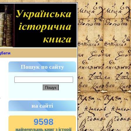
дбати
Пошук по сайту
на сайті
9598
найменувань книг з історії