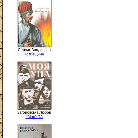
Серчик Владислав
Коліївщина
Загоровська Любов
#МояУПА