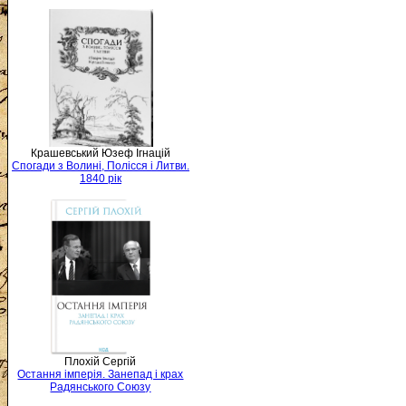
Крашевський Юзеф Ігнацій
Спогади з Волині, Полісся і Литви.
1840 рік
Плохій Сергій
Остання імперія. Занепад і крах
Радянського Союзу