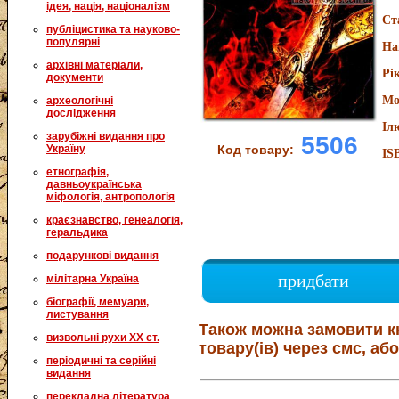
ідея, нація, націоналізм
Ст
публіцистика та науково-
популярні
На
архівні матеріали,
Рі
документи
Мо
археологічні
дослідження
Іл
зарубіжні видання про
5506
Код товару:
Україну
IS
етнографія,
давньоукраїнська
міфологія, антропологія
краєзнавство, генеалогія,
геральдика
подарункові видання
придбати
мілітарна Україна
біографії, мемуари,
листування
Також можна замовити к
визвольні рухи XX ст.
товару(ів) через смс, або
періодичні та серійні
видання
перекладна література