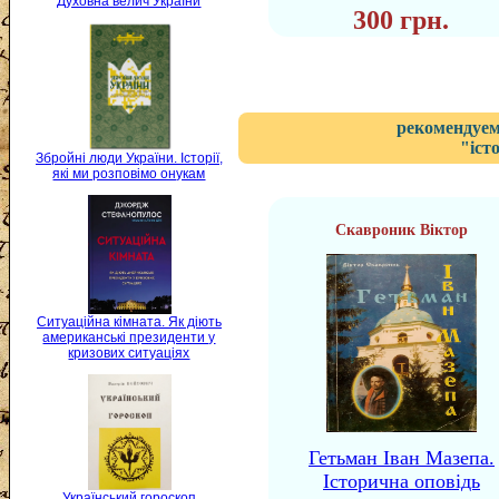
Духовна велич України
300 грн.
рекомендуем
"іст
Збройні люди України. Історії,
які ми розповімо онукам
Скавроник Віктор
Ситуаційна кімната. Як діють
американські президенти у
кризових ситуаціях
Гетьман Іван Мазепа.
Історична оповідь
Український гороскоп