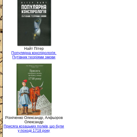
Найт Пітер
Популярна конспірологія.
Путівник теоріями змови
Різніченко Олександр, Алфьоров
Олександр
Присяга козацьких полків, що були
у поході 1718 року