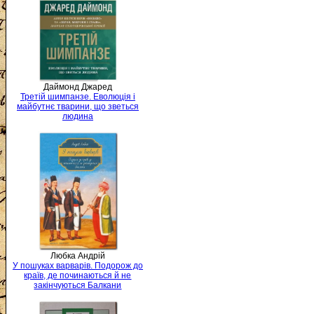
Даймонд Джаред
Третій шимпанзе. Еволюція і
майбутнє тварини, що зветься
людина
Любка Андрій
У пошуках варварів. Подорож до
країв, де починаються й не
закінчуються Балкани