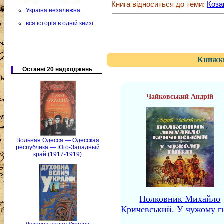
Книга відноситься до теми:
Коза
Україна незалежна
вся історія в одній книзі
Книжки
Останні 20 надходжень
Чайковський Андрій
Вольная Одесса — Одесская
республика — Юго-Западный
край (1917-1919)
Полковник Михайло
Кричевський. У чужому гн