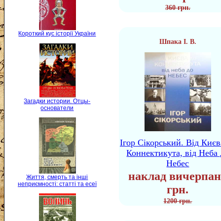
360 грн.
Короткий кус історії України
Шпака І. В.
Загадки истории. Отцы-
основатели
Ігор Сікорський. Від Києв
Коннектикута, від Неба 
Небес
наклад вичерпан
Життя, смерть та інші
неприємності: статті та есеї
грн.
1200 грн.