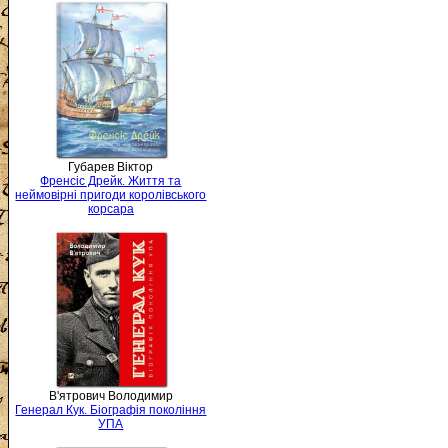
Губарев Віктор
Френсіс Дрейк. Життя та
неймовірні пригоди королівського
корсара
В'ятрович Володимир
Генерал Кук. Біографія покоління
УПА