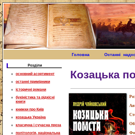
Головна
Останні надх
Розділи
Козацька п
основний асортимент
останні примірники
історичні романи
Ро
букіністика та рідкісні
книги
Ав
книжки про Київ
Ст
козацька Україна
Об
класична і сучасна проза
Фо
політологія, національна