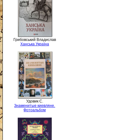
Грибовський Владислав
Ханська Україна
Удовик С.
Знаменитые киевляне.
Фотоальбом