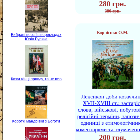
280 грн.
380 грн.
Корнієнко О.М.
Вибрані поезії в перекладах
Юрія Буряка
Кажи жінці правду, та не всю
Лексикон доби козаччи
XVII-XVIII ст.: застаріл
слова, військові, побутов
релігійні терміни, запози
Короткі мандрівки з Боготи
одиниці з етимологічни
коментарями та тлумачен
200 грн.