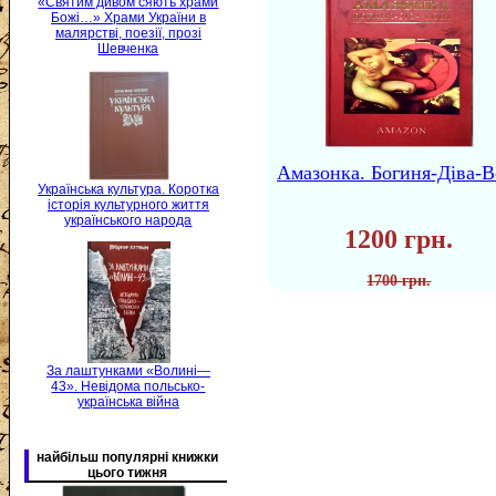
«Святим дивом сяють храми
Божі…» Храми України в
малярстві, поезії, прозі
Шевченка
Амазонка. Богиня-Діва-В
Українська культура. Коротка
історія культурного життя
українського народа
1200 грн.
1700 грн.
За лаштунками «Волині—
43». Невідома польсько-
українська війна
найбільш популярні книжки
цього тижня