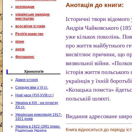
Анотація до книги:
розпродаж
українське народне
Історичні твори відомого
мистецтво
всесвітня історія
Андрія Чайковського (185
Релігієзнавство
уже кількох поколінь. По
різне
про життя майбутнього г
архів
висвітлює причини, що п
Фотоанонс
визвольної війни. «Полк
історія життя польського 
Хронологія
українців у їхній боротьб
Давня історія
Середні віки з VI ст.
«Козацька помста» йдетьс
Нові часи (XVI-XVIII ст.)
польській шляхті.
Україна в XIX - на початку
XX ст.
Українська революція 1917-
Видання адресоване широ
1921 років
Україна в 1922-1991 роках.
Книга відноситься до періоду іст
Радянська Україна