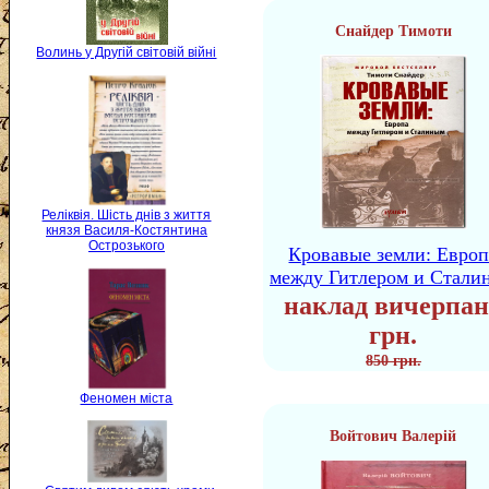
Снайдер Тимоти
Волинь у Другій світовій війні
Реліквія. Шість днів з життя
князя Василя-Костянтина
Острозького
Кровавые земли: Европ
между Гитлером и Стали
наклад вичерпан
грн.
850 грн.
Феномен міста
Войтович Валерій