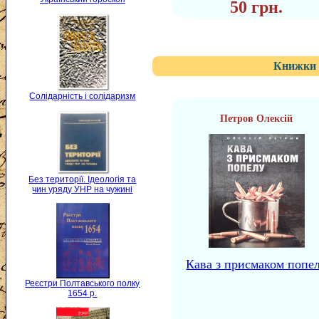
50 грн.
Книжки 
Солідарність і солідаризм
Петров Олексій
Без території. Ідеологія та
чин уряду УНР на чужині
Кава з присмаком попе
Реєстри Полтавського полку
1654 р.