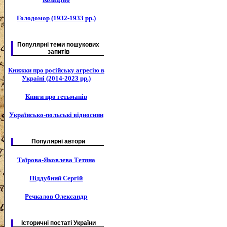
Голодомор (1932-1933 рр.)
Популярні теми пошукових
запитів
Книжки про російську агресію в
Україні (2014-2023 рр.)
Книги про гетьманів
Українсько-польські відносини
Популярні автори
Таїрова-Яковлева Тетяна
Піддубний Сергій
Речкалов Олександр
Історичні постаті України