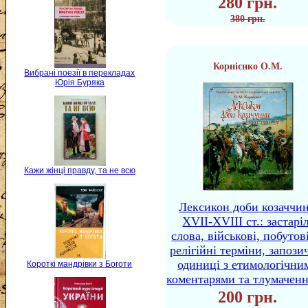
280 грн.
380 грн.
Корнієнко О.М.
Вибрані поезії в перекладах
Юрія Буряка
Кажи жінці правду, та не всю
Лексикон доби козаччи
XVII-XVIII ст.: застаріл
слова, військові, побутов
релігійні терміни, запози
одиниці з етимологічни
Короткі мандрівки з Боготи
коментарями та тлумачен
200 грн.