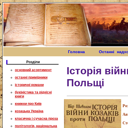
Головна
Останні надх
Розділи
Історія вій
основний асортимент
останні примірники
Польщі
історичні романи
букіністика та рідкісні
книги
книжки про Київ
Ро
козацька Україна
Ав
класична і сучасна проза
Ст
політологія, національна