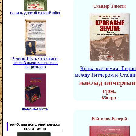
Снайдер Тимоти
Волинь у Другій світовій війні
Реліквія. Шість днів з життя
князя Василя-Костянтина
Острозького
Кровавые земли: Европ
между Гитлером и Стали
наклад вичерпан
грн.
850 грн.
Феномен міста
Войтович Валерій
найбільш популярні книжки
цього тижня