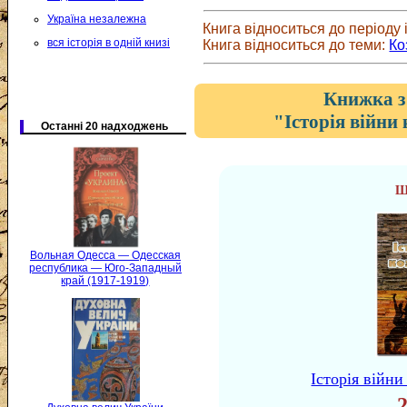
Україна незалежна
Книга відноситься до періоду і
вся історія в одній книзі
Книга відноситься до теми:
Ко
Книжка з
"Історія війни
Останні 20 надходжень
Ш
Вольная Одесса — Одесская
республика — Юго-Западный
край (1917-1919)
Історія війн