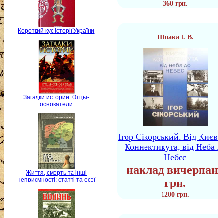
360 грн.
Короткий кус історії України
Шпака І. В.
Загадки истории. Отцы-
основатели
Ігор Сікорський. Від Києв
Коннектикута, від Неба 
Небес
наклад вичерпан
Життя, смерть та інші
неприємності: статті та есеї
грн.
1200 грн.