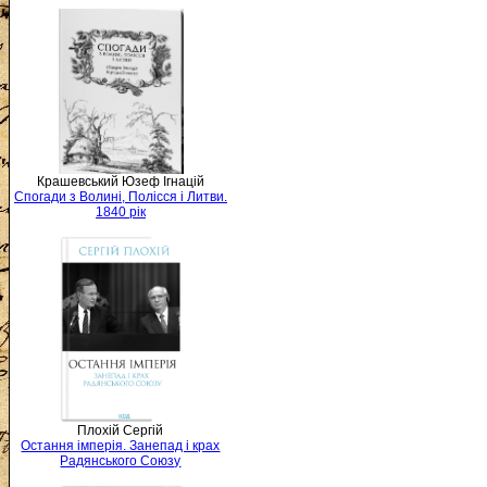
Крашевський Юзеф Ігнацій
Спогади з Волині, Полісся і Литви.
1840 рік
Плохій Сергій
Остання імперія. Занепад і крах
Радянського Союзу