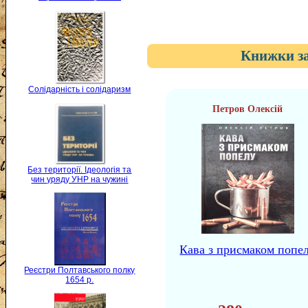
Книжки за
Солідарність і солідаризм
Петров Олексій
Без території. Ідеологія та
чин уряду УНР на чужині
Кава з присмаком попе
Реєстри Полтавського полку
1654 р.