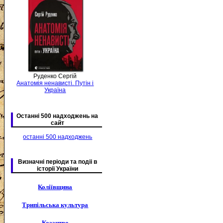
Руденко Сергій
Анатомія ненависті. Путін і
Україна
Останні 500 надходжень на
сайт
останні 500 надходжень
Визначні періоди та подіі в
історії України
Коліївщина
Трипільська культура
Козацтво