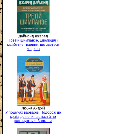
Даймонд Джаред
Третій шимпанзе. Еволюція і
майбутнє тварини, що зветься
людина
Любка Андрій
У пошуках варварів. Подорож до
країв, де починаються й не
закінчуються Балкани