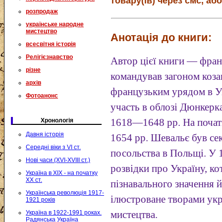
товару(ів) через смс, або
розпродаж
українське народне
мистецтво
Анотація до книги:
всесвітня історія
Релігієзнавство
Автор цієї книги — фран
різне
командував загоном козак
архів
французьким урядом в Ук
Фотоанонс
участь в облозі Дюнкерка
Хронологія
1618—1648 pp. На почат
Давня історія
1654 pp. Шевальє був се
Середні віки з VI ст.
посольства в Польщі. У 
Нові часи (XVI-XVIII ст.)
розвідки про Україну, ко
Україна в XIX - на початку
XX ст.
пізнавального значення й
Українська революція 1917-
ілюстроване творами укр
1921 років
Україна в 1922-1991 роках.
мистецтва.
Радянська Україна