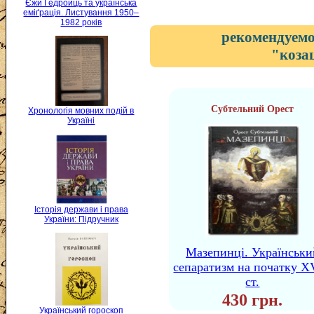
Єжи Ґедройць та українська
еміґрація. Листування 1950–
1982 років
рекомендуемо
"коза
Субтельний Орест
Хронологія мовних подій в
Україні
Історія держави і права
України: Підручник
Мазепинці. Українськи
сепаратизм на початку X
ст.
430 грн.
Український гороскоп