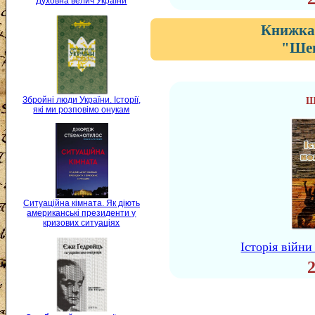
Духовна велич України
Книжка 
"Шев
Збройні люди України. Історії,
Ш
які ми розповімо онукам
Ситуаційна кімната. Як діють
американські президенти у
кризових ситуаціях
Історія війн