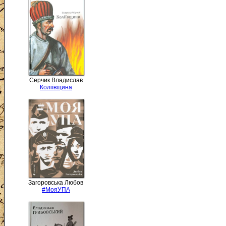
Серчик Владислав
Коліївщина
Загоровська Любов
#МояУПА