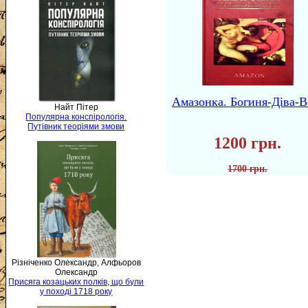
Амазонка. Богиня-Діва-В
Найт Пітер
Популярна конспірологія.
Путівник теоріями змови
1200 грн.
1700 грн.
Різніченко Олександр, Алфьоров
Олександр
Присяга козацьких полків, що були
у поході 1718 року