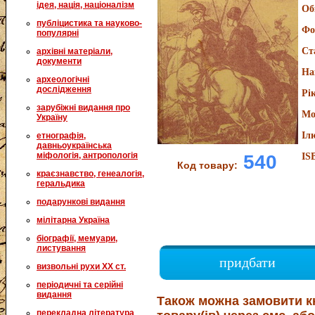
ідея, нація, націоналізм
Об
публіцистика та науково-
Фо
популярні
Ст
архівні матеріали,
документи
На
археологічні
дослідження
Рі
зарубіжні видання про
Мо
Україну
Іл
етнографія,
давньоукраїнська
міфологія, антропологія
540
IS
Код товару:
краєзнавство, генеалогія,
геральдика
подарункові видання
мілітарна Україна
біографії, мемуари,
листування
придбати
визвольні рухи XX ст.
періодичні та серійні
видання
Також можна замовити к
перекладна література