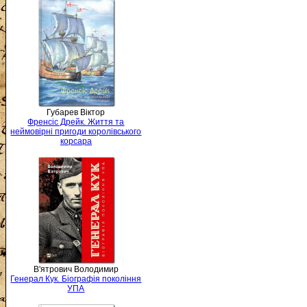
Губарев Віктор
Френсіс Дрейк. Життя та
неймовірні пригоди королівського
корсара
В'ятрович Володимир
Генерал Кук. Біографія покоління
УПА