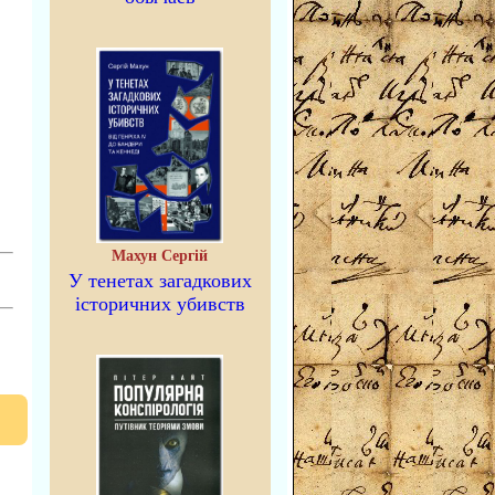
Махун Сергій
У тенетах загадкових
історичних убивств