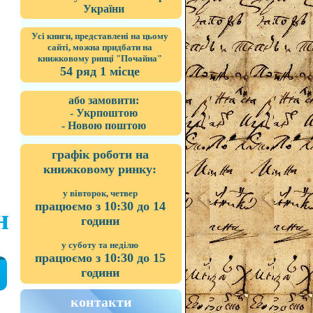
України
Усі книги, представлені на цьому
сайті, можна придбати на
книжковому ринці "Почайна"
54 ряд 1 місце
або замовити:
- Укрпоштою
- Новою поштою
графік роботи на
книжковому ринку:
у вівторок, четвер
працюємо з 10:30 до 14
н
години
у суботу та неділю
працюємо з 10:30 до 15
години
контакти