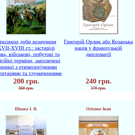
ексикон доби козаччини
Григорій Орлик або Козацька
VII-XVIII ст.: застарілі
нація у французькій
ва, військові, побутові та
дипломатії
ігійні терміни, запозичені
диниці з етимологічними
ентарями та тлумаченнями
200 грн.
240 грн.
360 грн.
370 грн.
Шпака І. В.
Огієнко Іван