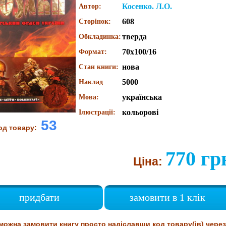
Косенко. Л.О.
Автор:
608
Сторінок:
тверда
Обкладинка:
70х100/16
Формат:
нова
Стан книги:
5000
Наклад
українська
Мова:
кольорові
Ілюстрації:
53
од товару:
770 гр
Ціна:
придбати
замовити в 1 клік
можна замовити книгу просто надіславши код товару(ів) через