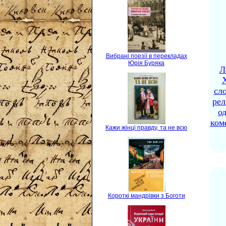
Вибрані поезії в перекладах
Юрія Буряка
Л
X
сло
рел
о
ком
Кажи жінці правду, та не всю
Короткі мандрівки з Боготи