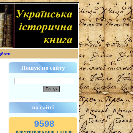
дбати
Пошук по сайту
на сайті
9598
найменувань книг з історії