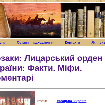
вна
Останні надходження
Контакти
Як при
заки: Лицарський орден
раїни: Факти. Міфи.
оментарі
козацька Україна
Розділ: