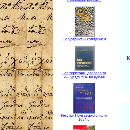
Солідарність і солідаризм
К
Без території. Ідеологія та
чин уряду УНР на чужині
Реєстри Полтавського полку
1654 р.