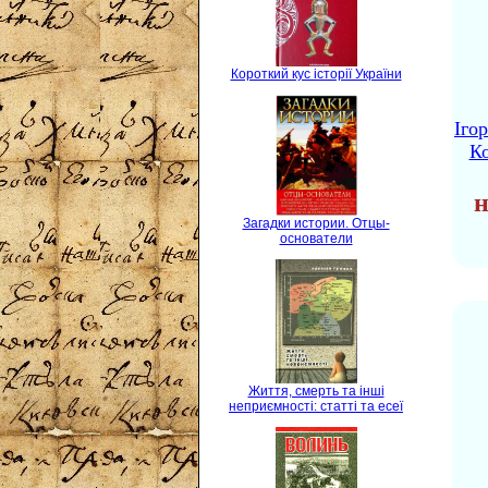
Короткий кус історії України
Іго
Ко
н
Загадки истории. Отцы-
основатели
Життя, смерть та інші
неприємності: статті та есеї