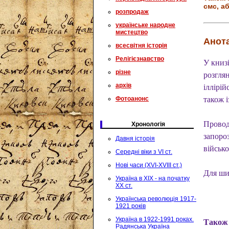
смс, аб
розпродаж
українське народне
мистецтво
Анота
всесвітня історія
Релігієзнавство
У книзі
різне
розгля
архів
іллірі
Фотоанонс
також 
Провод
Хронологія
запоро
Давня історія
військ
Середні віки з VI ст.
Нові часи (XVI-XVIII ст.)
Для ши
Україна в XIX - на початку
XX ст.
Українська революція 1917-
1921 років
Україна в 1922-1991 роках.
Також к
Радянська Україна