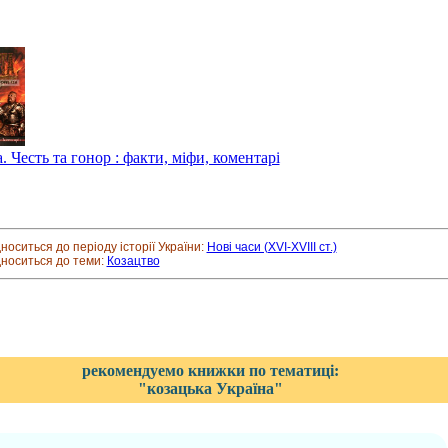
 Честь та гонор : факти, міфи, коментарі
дноситься до періоду історії України:
Нові часи (XVI-XVIII ст.)
дноситься до теми:
Козацтво
рекомендуемо книжки по тематиці:
"козацька Україна"