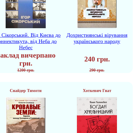
р Сікорський. Від Києва до
Дохристиянські вірування
ннектикута, від Неба до
українського народу
Небес
аклад вичерпано
240 грн.
грн.
1200 грн.
290 грн.
Снайдер Тимоти
Хоткевич Гнат