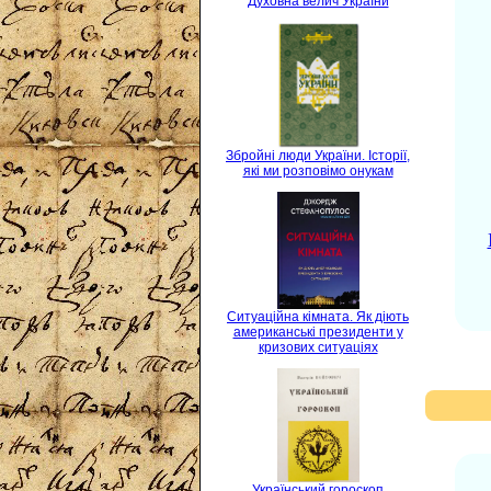
Духовна велич України
Збройні люди України. Історії,
які ми розповімо онукам
Ситуаційна кімната. Як діють
американські президенти у
кризових ситуаціях
Український гороскоп