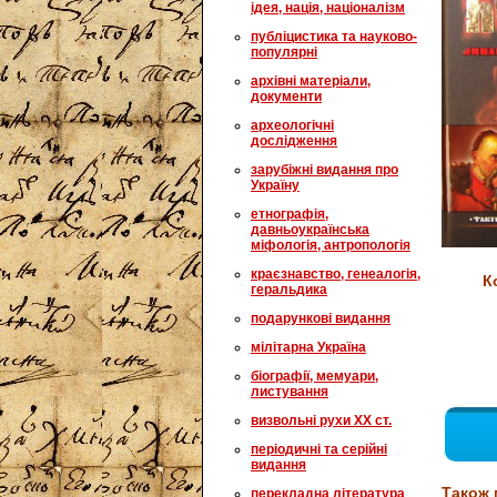
ідея, нація, націоналізм
публіцистика та науково-
популярні
архівні матеріали,
документи
археологічні
дослідження
зарубіжні видання про
Україну
етнографія,
давньоукраїнська
міфологія, антропологія
краєзнавство, генеалогія,
К
геральдика
подарункові видання
мілітарна Україна
біографії, мемуари,
листування
визвольні рухи XX ст.
періодичні та серійні
видання
Також 
перекладна література