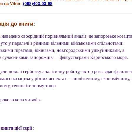
о на Viber:
(098)403-03-98
ція до книги:
 наведено своєрідний порівняльний аналіз, де запорозьке козацт
нуто у паралелі з різними вільними військовими спільнотами:
йськими піратами, вікінгами, новгородськими ушкуйниками, а
із сучасниками запорожців — флібустьєрами Карибського моря.
ячи доволі серйозну аналітичну роботу, автор розглядає феномен
зького козацтва у різних аспектах — політичному, економічному,
овому, геополітичному тощо.
рокого кола читачів.
ниги цієї серії :