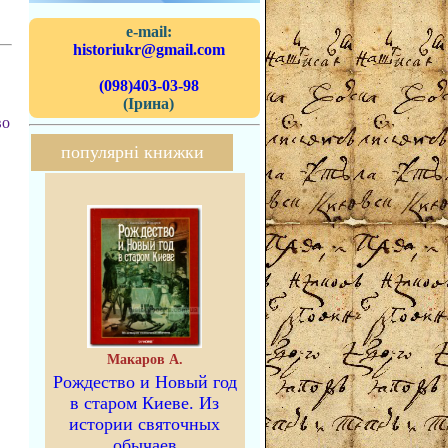
e-mail:
historiukr@gmail.com
(098)403-03-98
(Ірина)
во
популярні книжки
Макаров А.
Рождество и Новый год
в старом Киеве. Из
истории святочных
обычаев