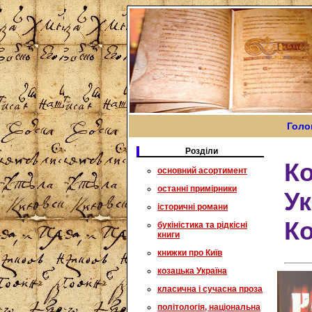
Голо
Розділи
Ко
основний асортимент
останні примірники
Ук
історичні романи
К
букіністика та рідкісні
книги
книжки про Київ
козацька Україна
класична і сучасна проза
політологія, національна