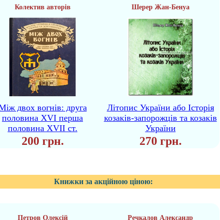
Колектив авторів
Шерер Жан-Бенуа
Мiж двох вогнів: друга
Літопис України або Історія
половина XVI перша
козаків-запорожців та козаків
половина XVII ст.
України
200 грн.
270 грн.
Книжки за акційною ціною:
Петров Олексій
Речкалов Александр