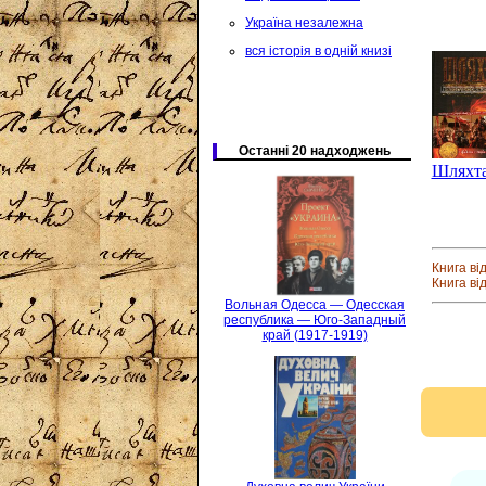
Україна незалежна
вся історія в одній книзі
Останні 20 надходжень
Шляхта.
Книга ві
Книга ві
Вольная Одесса — Одесская
республика — Юго-Западный
край (1917-1919)