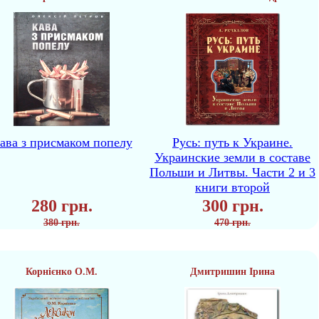
ава з присмаком попелу
Русь: путь к Украине.
Украинские земли в составе
Польши и Литвы. Части 2 и 3
книги второй
280 грн.
300 грн.
380 грн.
470 грн.
Корнієнко О.М.
Дмитришин Ірина