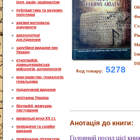
ідея, нація, націоналізм
Об
публіцистика та науково-
популярні
Фо
архівні матеріали,
Ст
документи
археологічні
Рі
дослідження
Мо
зарубіжні видання про
Україну
Іл
етнографія,
IS
давньоукраїнська
5278
міфологія, антропологія
Код товару:
краєзнавство, генеалогія,
геральдика
подарункові видання
мілітарна Україна
біографії, мемуари,
листування
визвольні рухи XX ст.
Анотація до книги:
періодичні та серійні
видання
Головний посил цієї кни
перекладна література