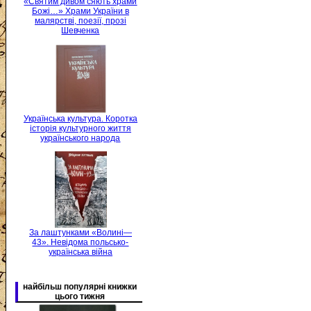
«Святим дивом сяють храми
Божі…» Храми України в
малярстві, поезії, прозі
Шевченка
Українська культура. Коротка
історія культурного життя
українського народа
За лаштунками «Волині—
43». Невідома польсько-
українська війна
найбільш популярні книжки
цього тижня