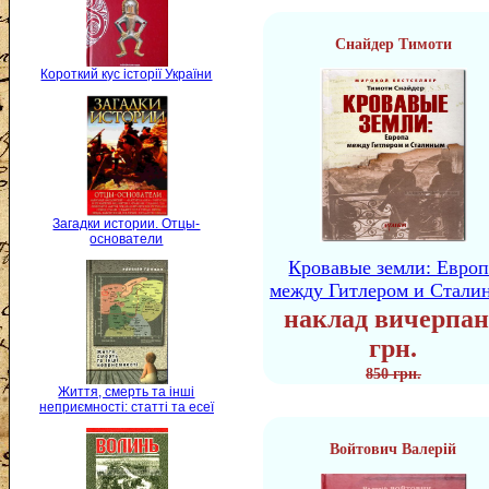
Снайдер Тимоти
Короткий кус історії України
Загадки истории. Отцы-
основатели
Кровавые земли: Европ
между Гитлером и Стали
наклад вичерпан
грн.
850 грн.
Життя, смерть та інші
неприємності: статті та есеї
Войтович Валерій