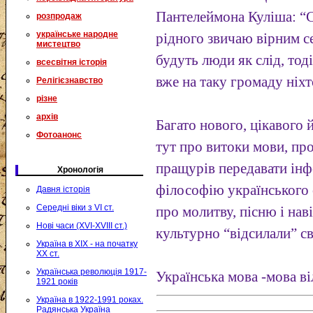
Пантелеймона Куліша: “С
розпродаж
українське народне
рідного звичаю вірним се
мистецтво
будуть люди як слід, тод
всесвітня історія
вже на таку громаду ніхт
Релігієзнавство
різне
архів
Багато нового, цікавого 
Фотоанонс
тут про витоки мови, пр
пращурів передавати інф
Хронологія
філософію українського с
Давня історія
Середні віки з VI ст.
про молитву, пісню і нав
Нові часи (XVI-XVIII ст.)
культурно “відсилали” св
Україна в XIX - на початку
XX ст.
Українська революція 1917-
Українська мова -мова в
1921 років
Україна в 1922-1991 роках.
Радянська Україна