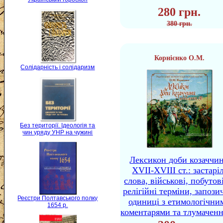
280 грн.
380 грн.
Корнієнко О.М.
Солідарність і солідаризм
Без території. Ідеологія та
чин уряду УНР на чужині
Лексикон доби козаччи
XVII-XVIII ст.: застаріл
слова, військові, побутов
релігійні терміни, запози
Реєстри Полтавського полку
одиниці з етимологічни
1654 р.
коментарями та тлумачен