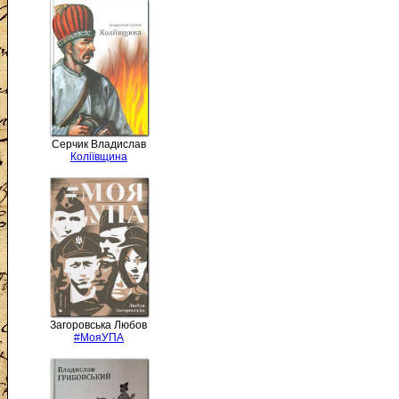
Серчик Владислав
Коліївщина
Загоровська Любов
#МояУПА