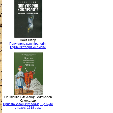
Найт Пітер
Популярна конспірологія.
Путівник теоріями змови
Різніченко Олександр, Алфьоров
Олександр
Присяга козацьких полків, що були
у поході 1718 року