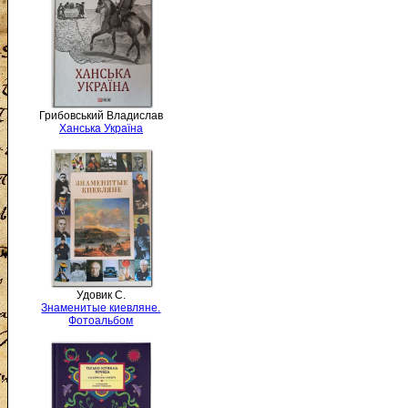
Грибовський Владислав
Ханська Україна
Удовик С.
Знаменитые киевляне.
Фотоальбом