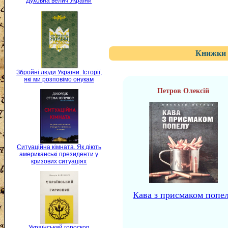
Духовна велич України
Книжки 
Збройні люди України. Історії,
які ми розповімо онукам
Петров Олексій
Ситуаційна кімната. Як діють
американські президенти у
кризових ситуаціях
Кава з присмаком попе
Український гороскоп