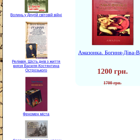
Волинь у Другій світовій війні
Амазонка. Богиня-Діва-В
Реліквія. Шість днів з життя
князя Василя-Костянтина
1200 грн.
Острозького
1700 грн.
Феномен міста