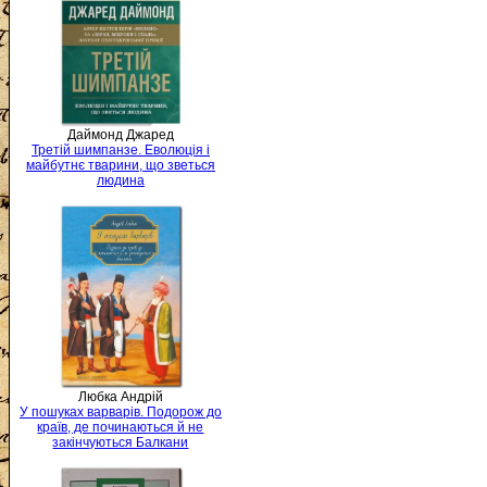
Даймонд Джаред
Третій шимпанзе. Еволюція і
майбутнє тварини, що зветься
людина
Любка Андрій
У пошуках варварів. Подорож до
країв, де починаються й не
закінчуються Балкани