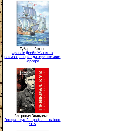
Губарев Віктор
Френсіс Дрейк. Життя та
неймовірні пригоди королівського
корсара
В'ятрович Володимир
Генерал Кук. Біографія покоління
УПА