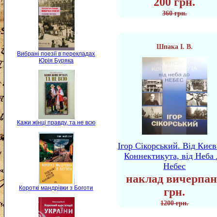
200 грн.
360 грн.
Шпака І. В.
Вибрані поезії в перекладах
Юрія Буряка
Кажи жінці правду, та не всю
Ігор Сікорський. Від Києв
Коннектикута, від Неба 
Небес
наклад вичерпан
Короткі мандрівки з Боготи
грн.
1200 грн.