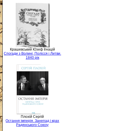
Крашевський Юзеф Ігнацій
Спогади з Волині, Полісся і Литви.
1840 рік
Плохій Сергій
Остання імперія. Занепад і крах
Радянського Союзу