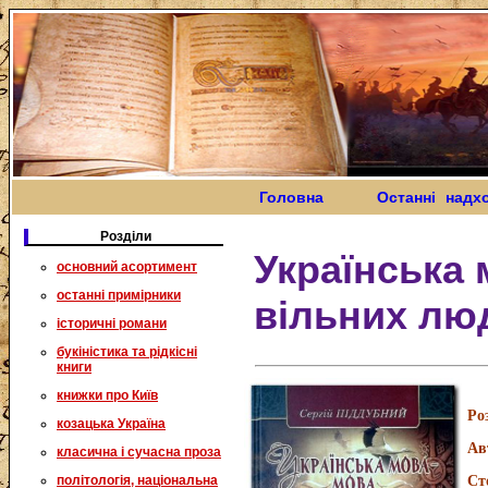
Головна
Останні надх
Розділи
Українська 
основний асортимент
останні примірники
вільних лю
історичні романи
букіністика та рідкісні
книги
книжки про Київ
Ро
козацька Україна
Ав
класична і сучасна проза
політологія, національна
Ст