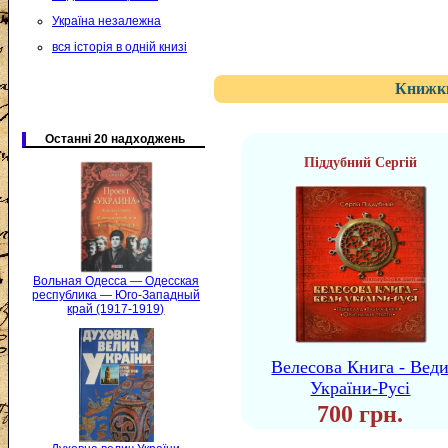
Україна незалежна
вся історія в одній книзі
Книжки
Останні 20 надходжень
Піддубний Сергій
Вольная Одесса — Одесская
республика — Юго-Западный
край (1917-1919)
Велесова Книга - Вед
України-Русі
700 грн.