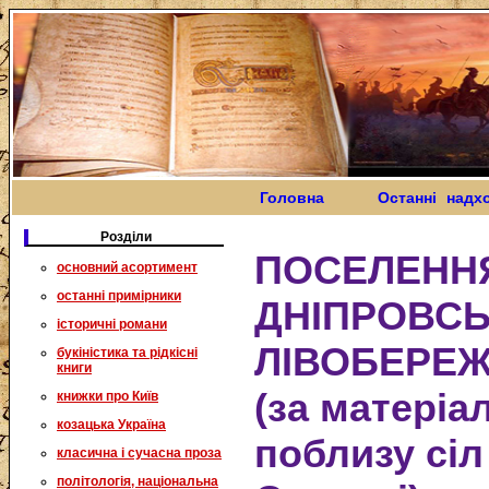
Головна
Останні надх
Розділи
ПОСЕЛЕНН
основний асортимент
останні примірники
ДНІПРОВС
історичні романи
ЛІВОБЕРЕЖЖ
букіністика та рідкісні
книги
(за матері
книжки про Київ
козацька Україна
поблизу сіл
класична і сучасна проза
політологія, національна