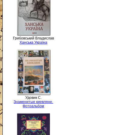
Грибовський Владислав
Ханська Україна
Удовик С.
Знаменитые киевляне.
Фотоальбом