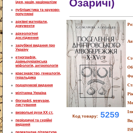
Озаричі)
ідея, нація, націоналізм
публіцистика та науково-
популярні
архівні матеріали,
Ро
документи
археологічні
дослідження
Ав
зарубіжні видання про
Україну
етнографія,
Ст
давньоукраїнська
міфологія, антропологія
Об
краєзнавство, генеалогія,
Фо
геральдика
Ст
подарункові видання
мілітарна Україна
Рі
біографії, мемуари,
Мо
листування
Іл
5259
визвольні рухи XX ст.
Код товару:
періодичні та серійні
Ви
видання
IS
перекладна література