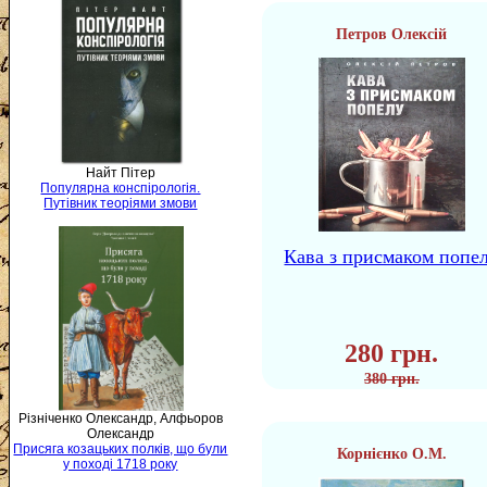
Петров Олексій
Найт Пітер
Популярна конспірологія.
Путівник теоріями змови
Кава з присмаком попе
280 грн.
380 грн.
Різніченко Олександр, Алфьоров
Олександр
Присяга козацьких полків, що були
Корнієнко О.М.
у поході 1718 року