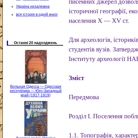
писемних джерел дозвол
Україна незалежна
історичної географії, ек
вся історія в одній книзі
населення X — XV ст.
Для археологів, істориків
Останні 20 надходжень
студентів вузів. Затвер
Інституту археології НА
Зміст
Вольная Одесса — Одесская
республика — Юго-Западный
край (1917-1919)
Передмова
Розділ І. Поселення побл
1.1. Топографія, характ