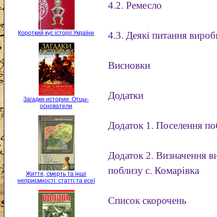
4.2. Ремесло
Короткий кус історії України
4.3. Деякі питання виробн
Висновки
Додатки
Загадки истории. Отцы-
основатели
Додаток 1. Поселення по
Додаток 2. Визначення в
поблизу с. Комарівка
Життя, смерть та інші
неприємності: статті та есеї
Список скорочень