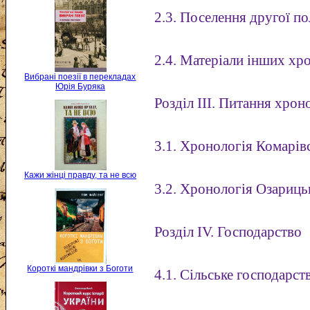
2.3. Поселення другої п
2.4. Матеріали інших хро
Вибрані поезії в перекладах
Юрія Буряка
Розділ III. Питання хрон
3.1. Хронологія Комарів
Кажи жінці правду, та не всю
3.2. Хронологія Озариць
Розділ IV. Господарство
Короткі мандрівки з Боготи
4.1. Сільське господарст