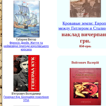
Кровавые земли: Европ
между Гитлером и Стали
наклад вичерпан
грн.
Губарев Віктор
Френсіс Дрейк. Життя та
неймовірні пригоди королівського
850 грн.
корсара
Войтович Валерій
В'ятрович Володимир
Генерал Кук. Біографія покоління
УПА