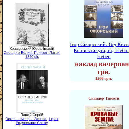
Ігор Сікорський. Від Києв
Крашевський Юзеф Ігнацій
Коннектикута, від Неба 
Спогади з Волині, Полісся і Литви.
Небес
1840 рік
наклад вичерпан
грн.
1200 грн.
Снайдер Тимоти
Плохій Сергій
Остання імперія. Занепад і крах
Радянського Союзу