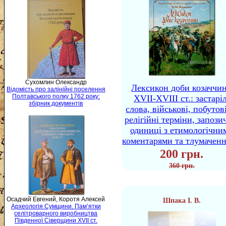
Сухомлин Олександр
Лексикон доби козаччи
Відомість про залінійні поселення
Полтавського полку 1762 року:
XVII-XVIII ст.: застаріл
збірник документів
слова, військові, побутов
релігійні терміни, запози
одиниці з етимологічни
коментарями та тлумачен
200 грн.
360 грн.
Осадчий Евгений, Коротя Алексей
Шпака І. В.
Археологія Сумщини. Пам’ятки
селітроварного виробництва
Південної Сіверщини XVII ст.