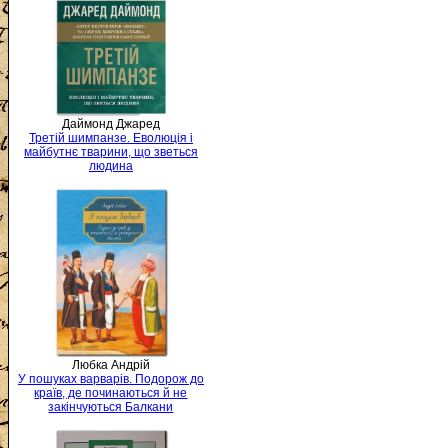
Даймонд Джаред
Третій шимпанзе. Еволюція і
майбутнє тварини, що зветься
людина
Любка Андрій
У пошуках варварів. Подорож до
країв, де починаються й не
закінчуються Балкани