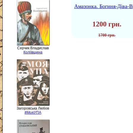
Амазонка. Богиня-Діва-В
1200 грн.
1700 грн.
Серчик Владислав
Коліївщина
Загоровська Любов
#МояУПА