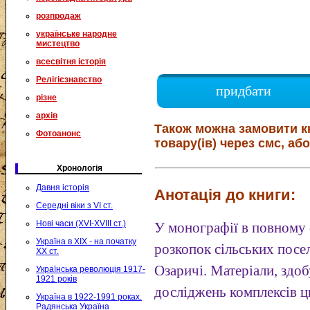
розпродаж
українське народне
мистецтво
всесвітня історія
Релігієзнавство
придбати
різне
архів
Також можна замовити к
Фотоанонс
товару(ів) через смс, або
Хронологія
Давня історія
Анотація до книги:
Середні віки з VI ст.
Нові часи (XVI-XVIII ст.)
У монографії в повному 
Україна в XIX - на початку
розкопок сільських посел
XX ст.
Озаричі. Матеріали, здоб
Українська революція 1917-
1921 років
досліджень комплексів ц
Україна в 1922-1991 роках.
Радянська Україна