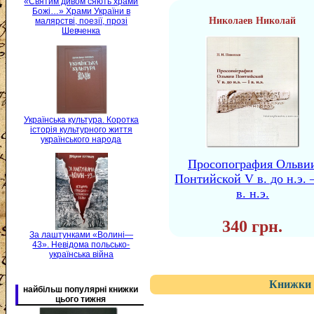
«Святим дивом сяють храми
Божі…» Храми України в
Николаев Николай
малярстві, поезії, прозі
Шевченка
Українська культура. Коротка
історія культурного життя
українського народа
Просопография Ольви
Понтийской V в. до н.э. 
в. н.э.
340 грн.
За лаштунками «Волині—
43». Невідома польсько-
українська війна
Книжки 
найбільш популярні книжки
цього тижня