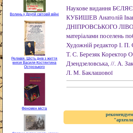
Наукове видання БЄЛЯЄВ
Волинь у Другій світовій війні
КУБИШЕВ Анатолій Ів
ДНІПРОВСЬКОГО ЛІВОБ
матеріалами поселень поб
Художній редактор І. П.
Т. С. Березяк Коректор О
Реліквія. Шість днів з життя
Дзендзеловська, //. А. 
князя Василя-Костянтина
Острозького
Л. М. Баклашової
Феномен міста
рекомендуем
"археоло