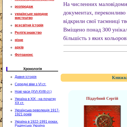
На численних маловідомих
розпродаж
документах, переконливо 
українське народне
мистецтво
відкрили свої таємниці тв
всесвітня історія
Вміщено понад 300 уніка
Релігієзнавство
більшість з яких кольоров
різне
архів
Фотоанонс
Хронологія
Давня історія
Книжки
Середні віки з VI ст.
Нові часи (XVI-XVIII ст.)
Піддубний Сергій
Україна в XIX - на початку
XX ст.
Українська революція 1917-
1921 років
Україна в 1922-1991 роках.
Радянська Україна