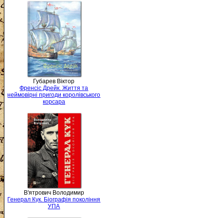
Губарев Віктор
Френсіс Дрейк. Життя та
неймовірні пригоди королівського
корсара
В'ятрович Володимир
Генерал Кук. Біографія покоління
УПА