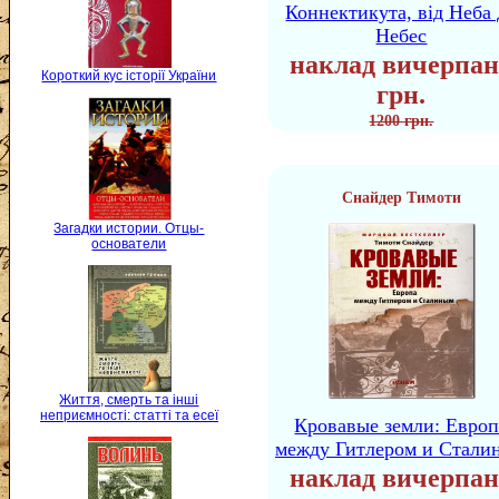
Коннектикута, від Неба 
Небес
наклад вичерпан
Короткий кус історії України
грн.
1200 грн.
Снайдер Тимоти
Загадки истории. Отцы-
основатели
Життя, смерть та інші
неприємності: статті та есеї
Кровавые земли: Европ
между Гитлером и Стали
наклад вичерпан