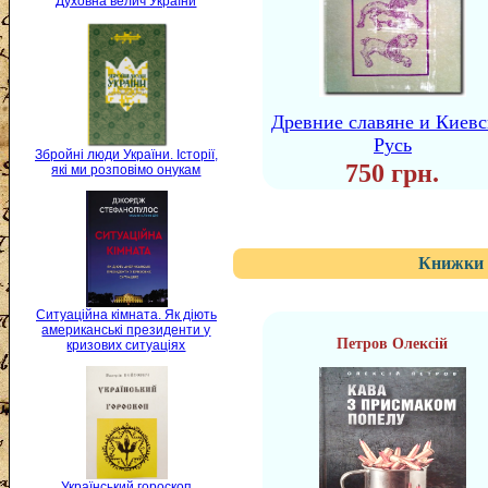
Духовна велич України
Древние славяне и Киевс
Русь
Збройні люди України. Історії,
750 грн.
які ми розповімо онукам
Книжки 
Ситуаційна кімната. Як діють
американські президенти у
Петров Олексій
кризових ситуаціях
Український гороскоп