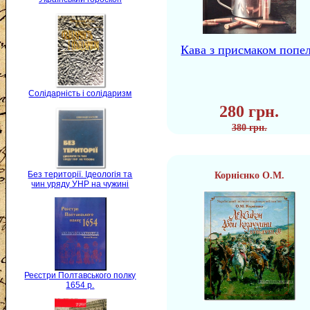
Кава з присмаком попе
Солідарність і солідаризм
280 грн.
380 грн.
Без території. Ідеологія та
Корнієнко О.М.
чин уряду УНР на чужині
Реєстри Полтавського полку
1654 р.