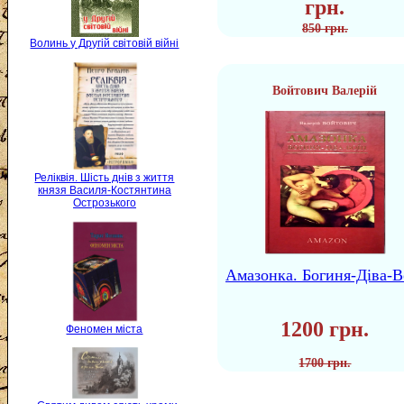
грн.
850 грн.
Волинь у Другій світовій війні
Войтович Валерій
Реліквія. Шість днів з життя
князя Василя-Костянтина
Острозького
Амазонка. Богиня-Діва-В
1200 грн.
Феномен міста
1700 грн.