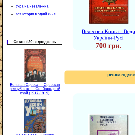
Україна незалежна
вся історія в одній книзі
Велесова Книга - Вед
України-Русі
Останні 20 надходжень
700 грн.
рекомендуем
Вольная Одесса — Одесская
республика — Юго-Западный
край (1917-1919)