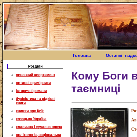
Головна
Останні надх
Розділи
Кому Боги в
основний асортимент
останні примірники
таємниці
історичні романи
букіністика та рідкісні
книги
Ро
книжки про Київ
козацька Україна
Ав
класична і сучасна проза
Ст
політологія, національна