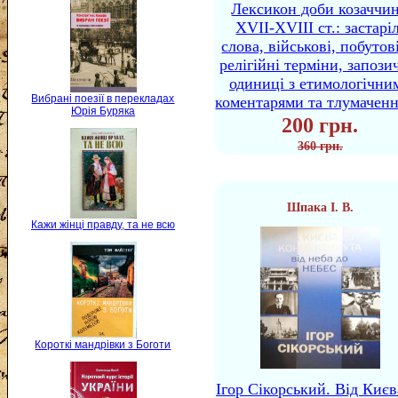
Лексикон доби козаччи
XVII-XVIII ст.: застаріл
слова, військові, побутов
релігійні терміни, запози
одиниці з етимологічни
Вибрані поезії в перекладах
коментарями та тлумачен
Юрія Буряка
200 грн.
360 грн.
Шпака І. В.
Кажи жінці правду, та не всю
Короткі мандрівки з Боготи
Ігор Сікорський. Від Києв