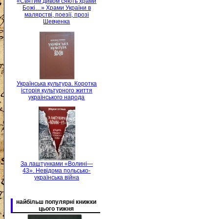
«Святим дивом сяють храми
Божі…» Храми України в
малярстві, поезії, прозі
Шевченка
Українська культура. Коротка
історія культурного життя
українського народа
За лаштунками «Волині—
43». Невідома польсько-
українська війна
найбільш популярні книжки
цього тижня