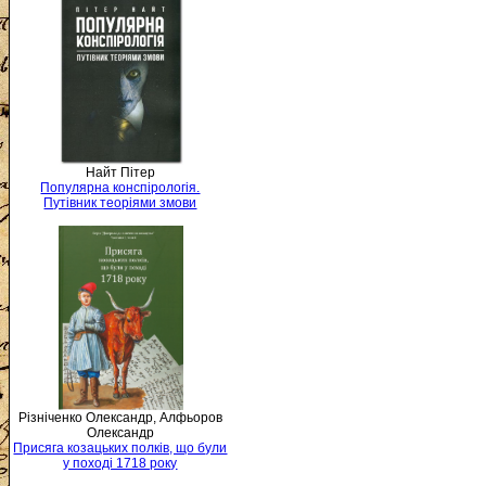
Найт Пітер
Популярна конспірологія.
Путівник теоріями змови
Різніченко Олександр, Алфьоров
Олександр
Присяга козацьких полків, що були
у поході 1718 року