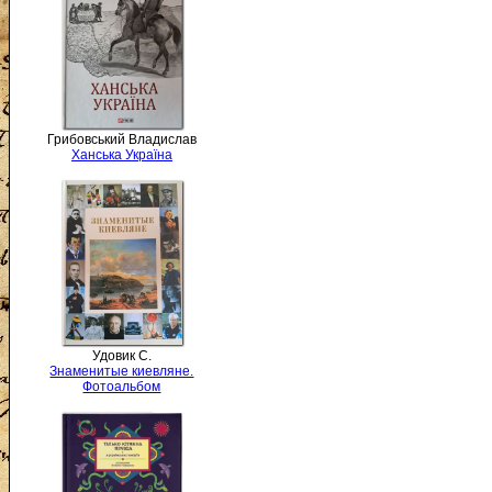
Грибовський Владислав
Ханська Україна
Удовик С.
Знаменитые киевляне.
Фотоальбом