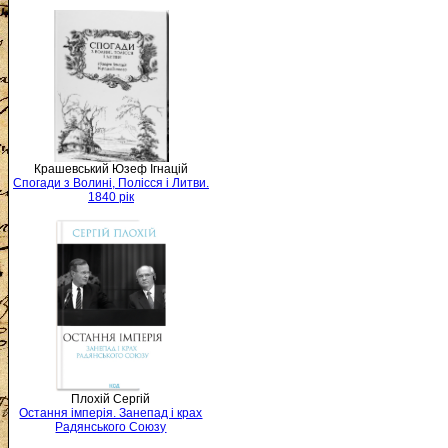
Крашевський Юзеф Ігнацій
Спогади з Волині, Полісся і Литви.
1840 рік
Плохій Сергій
Остання імперія. Занепад і крах
Радянського Союзу