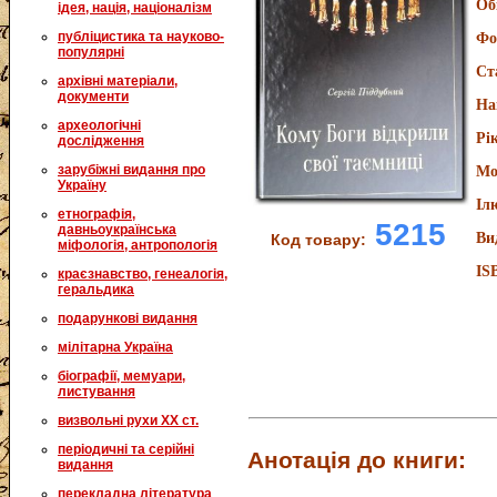
Об
ідея, нація, націоналізм
публіцистика та науково-
Фо
популярні
Ст
архівні матеріали,
документи
На
археологічні
Рі
дослідження
зарубіжні видання про
Мо
Україну
Іл
етнографія,
5215
давньоукраїнська
Ви
Код товару:
міфологія, антропологія
IS
краєзнавство, генеалогія,
геральдика
подарункові видання
мілітарна Україна
біографії, мемуари,
листування
визвольні рухи XX ст.
періодичні та серійні
Анотація до книги:
видання
перекладна література