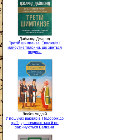
Даймонд Джаред
Третій шимпанзе. Еволюція і
майбутнє тварини, що зветься
людина
Любка Андрій
У пошуках варварів. Подорож до
країв, де починаються й не
закінчуються Балкани