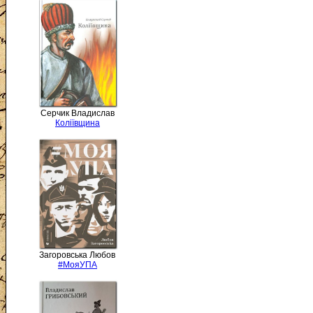
Серчик Владислав
Коліївщина
Загоровська Любов
#МояУПА