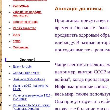
розпродаж
Анотація до книги:
українське народне
мистецтво
Пропаганда присутствует 
всесвітня історія
времена. Она может быть
Релігієзнавство
продвигать здоровый обра
різне
архів
или моду. В разные исто
Фотоанонс
приходит вместе с религи
Хронологія
Чаще всего мы сталкивае
Давня історія
например, внутри СССР и
Середні віки з VI ст.
войны”, когда пропаганд
Нові часи (XVI-XVIII ст.)
Информационные войны, о
Україна в XIX - на початку
XX ст.
весь мир, также использ
Українська революція 1917-
1921 років
Она присутствует и в изб
Україна в 1922-1991 роках.
всюду, где большие масс
Радянська Україна