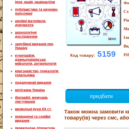
ідея, нація, націоналізм
Фо
публіцистика та науково-
Ст
популярні
Рі
архівні матеріали,
документи
Мо
археологічні
дослідження
Іл
зарубіжні видання про
Ви
Україну
5159
IS
Код товару:
етнографія,
давньоукраїнська
міфологія, антропологія
краєзнавство, генеалогія,
геральдика
подарункові видання
мілітарна Україна
придбати
біографії, мемуари,
листування
визвольні рухи XX ст.
Також можна замовити к
періодичні та серійні
товару(ів) через смс, або
видання
перекладна література