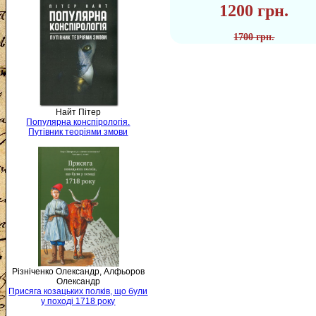
1200 грн.
1700 грн.
Найт Пітер
Популярна конспірологія.
Путівник теоріями змови
Різніченко Олександр, Алфьоров
Олександр
Присяга козацьких полків, що були
у поході 1718 року