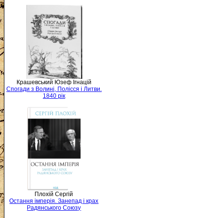
Крашевський Юзеф Ігнацій
Спогади з Волині, Полісся і Литви.
1840 рік
Плохій Сергій
Остання імперія. Занепад і крах
Радянського Союзу