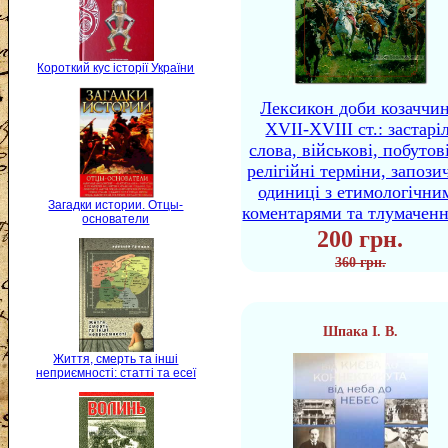
Короткий кус історії України
Лексикон доби козаччи
XVII-XVIII ст.: застаріл
слова, військові, побутов
релігійні терміни, запози
одиниці з етимологічни
Загадки истории. Отцы-
коментарями та тлумачен
основатели
200 грн.
360 грн.
Шпака І. В.
Життя, смерть та інші
неприємності: статті та есеї