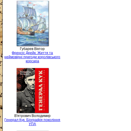
Губарев Віктор
Френсіс Дрейк. Життя та
неймовірні пригоди королівського
корсара
В'ятрович Володимир
Генерал Кук. Біографія покоління
УПА