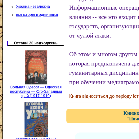
Информационные операци
Україна незалежна
вся історія в одній книзі
влияния -- все это входи
государств, организующи
от чужой атаки.
Останні 20 надходжень
Об этом и многом другом 
которая предназначена дл
гуманитарных дисциплин,
при обучении медиаграмо
Вольная Одесса — Одесская
республика — Юго-Западный
Книга відноситься до періоду іст
край (1917-1919)
Книжка
"Поче