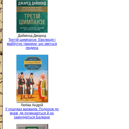
Даймонд Джаред
Третій шимпанзе. Еволюція і
майбутнє тварини, що зветься
людина
Любка Андрій
У пошуках варварів. Подорож до
країв, де починаються й не
закінчуються Балкани