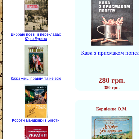
Вибрані поезії в перекладах
Юрія Буряка
Кава з присмаком попе
Кажи жінці правду, та не всю
280 грн.
380 грн.
Корнієнко О.М.
Короткі мандрівки з Боготи