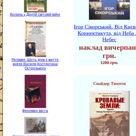
Волинь у Другій світовій війні
Ігор Сікорський. Від Києв
Коннектикута, від Неба 
Небес
наклад вичерпан
грн.
Реліквія. Шість днів з життя
1200 грн.
князя Василя-Костянтина
Острозького
Снайдер Тимоти
Феномен міста