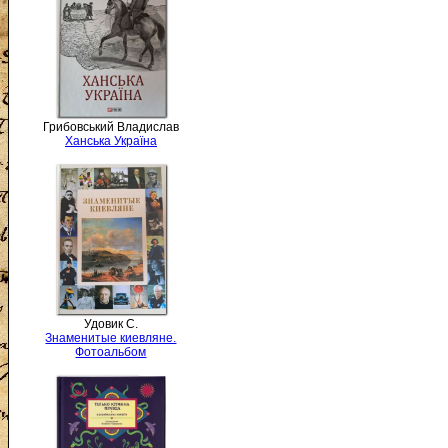
Грибовський Владислав
Ханська Україна
Удовик С.
Знаменитые киевляне.
Фотоальбом