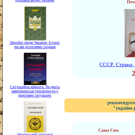
Духовна велич України
Поч
Збройні люди України. Історії,
які ми розповімо онукам
СССР. Страна,
Ситуаційна кімната. Як діють
американські президенти у
кризових ситуаціях
рекомендуем
"україно-
Саша Сим
Український гороскоп