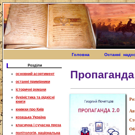
Головна
Останні надх
Розділи
Пропаганда 
основний асортимент
останні примірники
історичні романи
букіністика та рідкісні
Ро
книги
книжки про Київ
Ав
козацька Україна
Ст
класична і сучасна проза
Об
політологія, національна