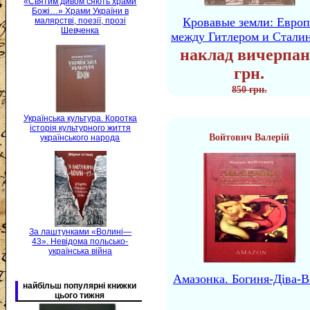
«Святим дивом сяють храми
Божі…» Храми України в
Кровавые земли: Европ
малярстві, поезії, прозі
Шевченка
между Гитлером и Стали
наклад вичерпан
грн.
850 грн.
Українська культура. Коротка
історія культурного життя
Войтович Валерій
українського народа
За лаштунками «Волині—
43». Невідома польсько-
українська війна
Амазонка. Богиня-Діва-В
найбільш популярні книжки
цього тижня