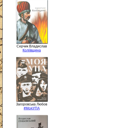
Серчик Владислав
Коліївщина
Загоровська Любов
#МояУПА