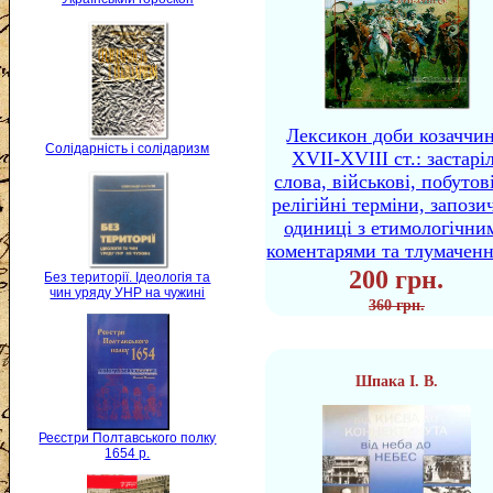
Лексикон доби козаччи
Солідарність і солідаризм
XVII-XVIII ст.: застаріл
слова, військові, побутов
релігійні терміни, запози
одиниці з етимологічни
коментарями та тлумачен
200 грн.
Без території. Ідеологія та
чин уряду УНР на чужині
360 грн.
Шпака І. В.
Реєстри Полтавського полку
1654 р.