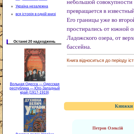
небольшой совокупности
Україна незалежна
превращается в известны
вся історія в одній книзі
Его границы уже во второ
простирались от южной о
Ладожского озера, от вер
Останні 20 надходжень
бассейна.
Книга відноситься до періоду іст
Вольная Одесса — Одесская
республика — Юго-Западный
край (1917-1919)
Книжки 
Петров Олексій