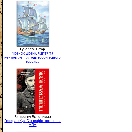
Губарев Віктор
Френсіс Дрейк. Життя та
неймовірні пригоди королівського
корсара
В'ятрович Володимир
Генерал Кук. Біографія покоління
УПА