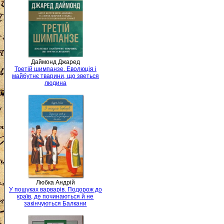
Даймонд Джаред
Третій шимпанзе. Еволюція і
майбутнє тварини, що зветься
людина
Любка Андрій
У пошуках варварів. Подорож до
країв, де починаються й не
закінчуються Балкани