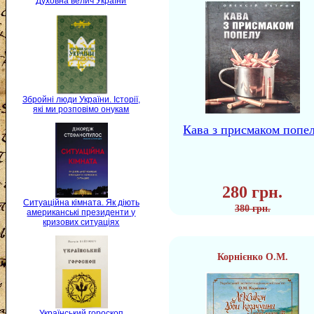
Духовна велич України
Збройні люди України. Історії,
які ми розповімо онукам
Кава з присмаком попе
280 грн.
Ситуаційна кімната. Як діють
380 грн.
американські президенти у
кризових ситуаціях
Корнієнко О.М.
Український гороскоп