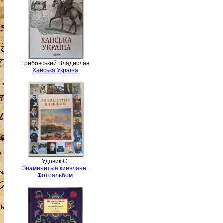
Грибовський Владислав
Ханська Україна
Удовик С.
Знаменитые киевляне.
Фотоальбом