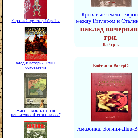
Кровавые земли: Европ
между Гитлером и Стали
Короткий кус історії України
наклад вичерпан
грн.
850 грн.
Загадки истории. Отцы-
Войтович Валерій
основатели
Життя, смерть та інші
неприємності: статті та есеї
Амазонка. Богиня-Діва-В