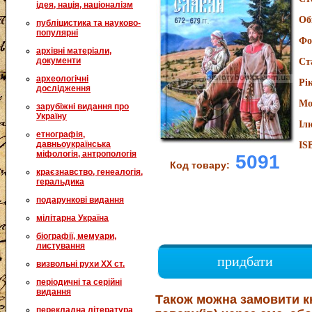
ідея, нація, націоналізм
Об
публіцистика та науково-
популярні
Фо
архівні матеріали,
документи
Ст
археологічні
Рі
дослідження
Мо
зарубіжні видання про
Україну
Іл
етнографія,
давньоукраїнська
IS
міфологія, антропологія
5091
Код товару:
краєзнавство, генеалогія,
геральдика
подарункові видання
мілітарна Україна
біографії, мемуари,
листування
придбати
визвольні рухи XX ст.
періодичні та серійні
видання
Також можна замовити к
перекладна література