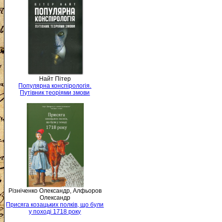
Найт Пітер
Популярна конспірологія.
Путівник теоріями змови
Різніченко Олександр, Алфьоров
Олександр
Присяга козацьких полків, що були
у поході 1718 року