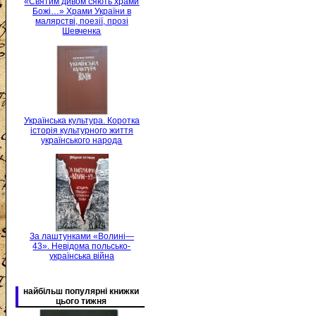
«Святим дивом сяють храми
Божі…» Храми України в
малярстві, поезії, прозі
Шевченка
Українська культура. Коротка
історія культурного життя
українського народа
За лаштунками «Волині—
43». Невідома польсько-
українська війна
найбільш популярні книжки
цього тижня