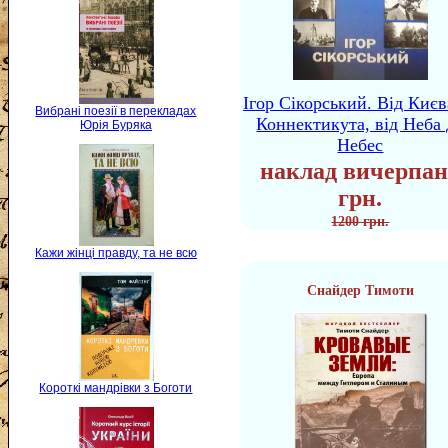
Ігор Сікорський. Від Києв
Вибрані поезії в перекладах
Коннектикута, від Неба 
Юрія Буряка
Небес
наклад вичерпан
грн.
1200 грн.
Кажи жінці правду, та не всю
Снайдер Тимоти
Короткі мандрівки з Боготи