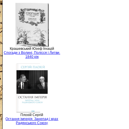
Крашевський Юзеф Ігнацій
Спогади з Волині, Полісся і Литви.
1840 рік
Плохій Сергій
Остання імперія. Занепад і крах
Радянського Союзу