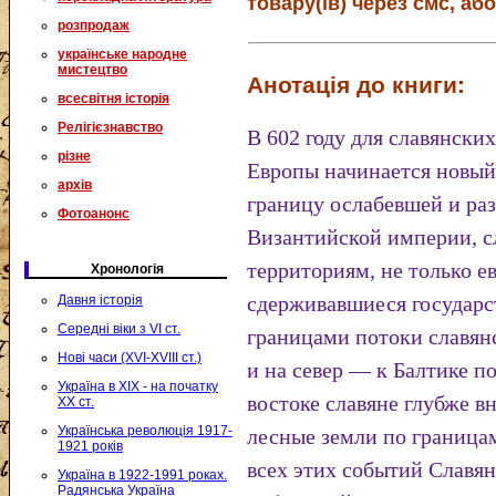
товару(ів) через смс, або
розпродаж
українське народне
мистецтво
Анотація до книги:
всесвітня історія
Релігієзнавство
В 602 году для славянски
різне
Европы начинается новый
архів
границу ослабевшей и ра
Фотоанонс
Византийской империи, с
территориям, не только 
Хронологія
сдерживавшиеся государ
Давня історія
Середні віки з VI ст.
границами потоки славян
Нові часи (XVI-XVIII ст.)
и на север — к Балтике п
Україна в XIX - на початку
востоке славяне глубже в
XX ст.
Українська революція 1917-
лесные земли по границам
1921 років
всех этих событий Славян
Україна в 1922-1991 роках.
Радянська Україна