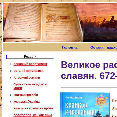
Головна
Останні надх
Розділи
Великое ра
основний асортимент
останні примірники
славян. 672
історичні романи
букіністика та рідкісні
книги
книжки про Київ
Ро
козацька Україна
класична і сучасна проза
Ав
політологія, національна
Ст