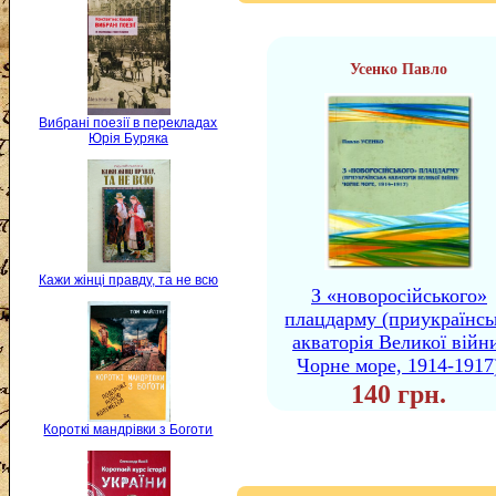
Усенко Павло
Вибрані поезії в перекладах
Юрія Буряка
Кажи жінці правду, та не всю
З «новоросійського»
плацдарму (приукраїнсь
акваторія Великої війн
Чорне море, 1914-1917
140 грн.
Короткі мандрівки з Боготи