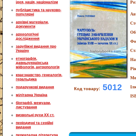
ідея, нація, націоналізм
Ро
публіцистика та науково-
Ав
популярні
архівні матеріали,
Ст
документи
Об
археологічні
дослідження
Фо
зарубіжні видання про
Ст
Україну
етнографія,
На
давньоукраїнська
міфологія, антропологія
Рі
краєзнавство, генеалогія,
Мо
геральдика
5012
Іл
подарункові видання
Код товару:
мілітарна Україна
IS
біографії, мемуари,
листування
визвольні рухи XX ст.
періодичні та серійні
видання
перекладна література