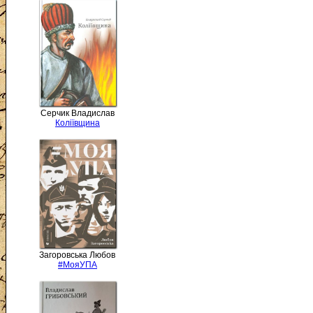
Серчик Владислав
Коліївщина
Загоровська Любов
#МояУПА