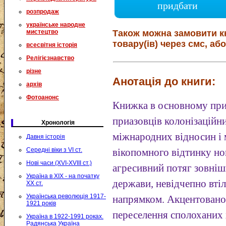
придбати
розпродаж
українське народне
мистецтво
Також можна замовити к
товару(ів) через смс, або
всесвітня історія
Релігієзнавство
різне
Анотація до книги:
архів
Фотоанонс
Книжка в основному при
приазовців колонізаційни
Хронологія
міжнародних відносин і 
Давня історія
Середні віки з VI ст.
вікопомного відтинку но
Нові часи (XVI-XVIII ст.)
агресивний потяг зовніш
Україна в XIX - на початку
держави, невідчепно вт
XX ст.
Українська революція 1917-
напрямком. Акцентовано 
1921 років
переселення сполоханих
Україна в 1922-1991 роках.
Радянська Україна