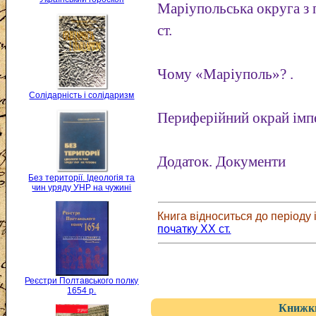
Маріупольська округа з 
ст.
Чому «Маріуполь»? .
Солідарність і солідаризм
Периферійний окрай імпе
Додаток. Документи
Без території. Ідеологія та
чин уряду УНР на чужині
Книга відноситься до періоду і
початку XX ст.
Реєстри Полтавського полку
1654 р.
Книжки