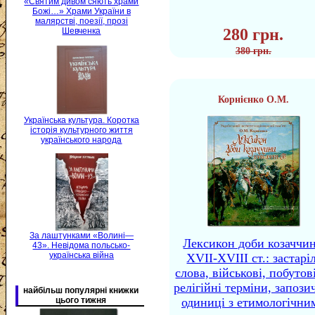
«Святим дивом сяють храми
Божі…» Храми України в
малярстві, поезії, прозі
280 грн.
Шевченка
380 грн.
Корнієнко О.М.
Українська культура. Коротка
історія культурного життя
українського народа
За лаштунками «Волині—
Лексикон доби козаччи
43». Невідома польсько-
українська війна
XVII-XVIII ст.: застаріл
слова, військові, побутов
релігійні терміни, запози
найбільш популярні книжки
цього тижня
одиниці з етимологічни