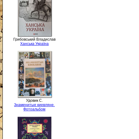
Грибовський Владислав
Ханська Україна
Удовик С.
Знаменитые киевляне.
Фотоальбом