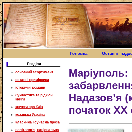
Головна
Останні надх
Розділи
Маріуполь: 
основний асортимент
останні примірники
забарвленн
історичні романи
Надазов’я (
букіністика та рідкісні
книги
початок XX с
книжки про Київ
козацька Україна
класична і сучасна проза
політологія, національна