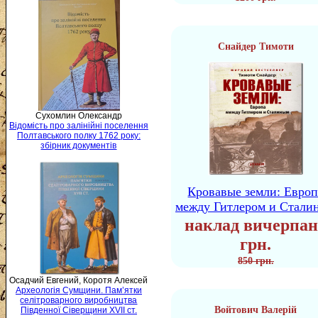
Снайдер Тимоти
Сухомлин Олександр
Відомість про залінійні поселення
Полтавського полку 1762 року:
збірник документів
Кровавые земли: Европ
между Гитлером и Стали
наклад вичерпан
грн.
850 грн.
Осадчий Евгений, Коротя Алексей
Археологія Сумщини. Пам’ятки
селітроварного виробництва
Войтович Валерій
Південної Сіверщини XVII ст.