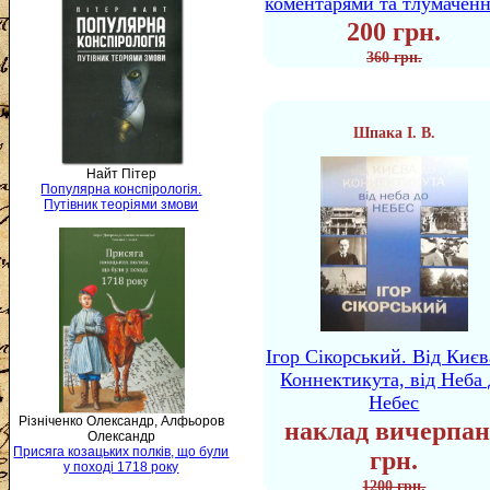
коментарями та тлумачен
200 грн.
360 грн.
Шпака І. В.
Найт Пітер
Популярна конспірологія.
Путівник теоріями змови
Ігор Сікорський. Від Києв
Коннектикута, від Неба 
Небес
Різніченко Олександр, Алфьоров
наклад вичерпан
Олександр
Присяга козацьких полків, що були
грн.
у поході 1718 року
1200 грн.