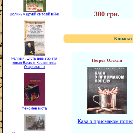
380 грн.
Волинь у Другій світовій війні
Книжки 
Реліквія. Шість днів з життя
Петров Олексій
князя Василя-Костянтина
Острозького
Феномен міста
Кава з присмаком попе