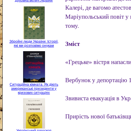
Духовна велич України
Калері, де вагомо атесто
Маріупольський повіт у 
тому.
Збройні люди України. Історії,
Зміст
які ми розповімо онукам
«Грецьке» вістря напасли
Вербунок у депортацію 1
Ситуаційна кімната. Як діють
американські президенти у
кризових ситуаціях
Звивиста евакуація в Укр
Прирість нової батьківщ
Український гороскоп