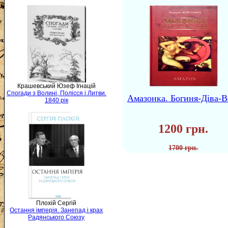
Крашевський Юзеф Ігнацій
Спогади з Волині, Полісся і Литви.
Амазонка. Богиня-Діва-В
1840 рік
1200 грн.
1700 грн.
Плохій Сергій
Остання імперія. Занепад і крах
Радянського Союзу