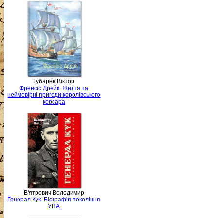
Губарев Віктор
Френсіс Дрейк. Життя та
неймовірні пригоди королівського
корсара
В'ятрович Володимир
Генерал Кук. Біографія покоління
УПА