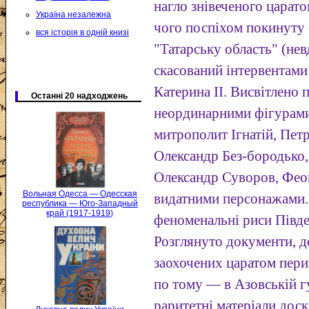
нагло знівеченого царато
Україна незалежна
чого поспіхом покинуту
вся історія в одній книзі
"Татарську область" (нев
скасований інтервентами
Катерина II. Висвітлено п
Останні 20 надходжень
неординарними фігурами 
митрополит Ігнатій, Пет
Олександр Без-бородько,
Олександр Суворов, Фео
Вольная Одесса — Одесская
видатними персонажами.
республика — Юго-Западный
край (1917-1919)
феноменальні риси Півде
Розглянуто документи, 
заохочених царатом перип
по тому — в Азовській г
раритетні матеріали дос