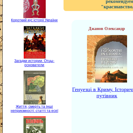
рекомендуем
"краєзнавство,
Короткий кус історії України
Джанов Олександр
Загадки истории. Отцы-
основатели
Генуезці в Криму. Істори
путівник
Життя, смерть та інші
неприємності: статті та есеї