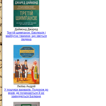
Даймонд Джаред
Третій шимпанзе. Еволюція і
майбутнє тварини, що зветься
людина
Любка Андрій
У пошуках варварів. Подорож до
країв, де починаються й не
закінчуються Балкани