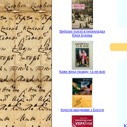
Вибрані поезії в перекладах
Юрія Буряка
Кажи жінці правду, та не всю
Короткі мандрівки з Боготи
К