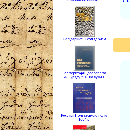
сп
Солідарність і солідаризм
Без території. Ідеологія та
чин уряду УНР на чужині
Реєстри Полтавського полку
1654 р.