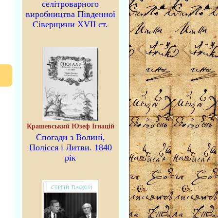
селітроварного
виробництва Південної
Сіверщини XVII ст.
Крашевський Юзеф Ігнацій
Спогади з Волині,
Полісся і Литви. 1840
рік