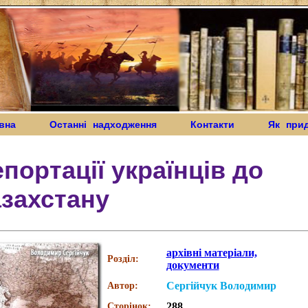
вна
Останні надходження
Контакти
Як при
портації українців до
захстану
архівні матеріали,
Розділ:
документи
Сергійчук Володимир
Автор:
288
Сторінок: