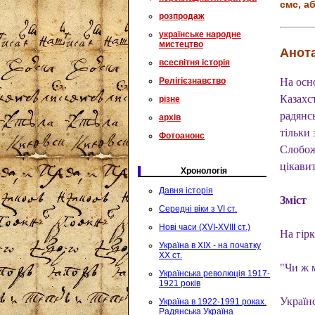
смс, аб
розпродаж
українське народне
мистецтво
Анота
всесвітня історія
Релігієзнавство
На осно
Казахст
різне
радянс
архів
тільки 
Фотоанонс
Слобож
цікавит
Хронологія
Давня історія
Зміст
Середні віки з VI ст.
Нові часи (XVI-XVIII ст.)
На гірк
Україна в XIX - на початку
XX ст.
"Чи ж 
Українська революція 1917-
1921 років
Україн
Україна в 1922-1991 роках.
Радянська Україна