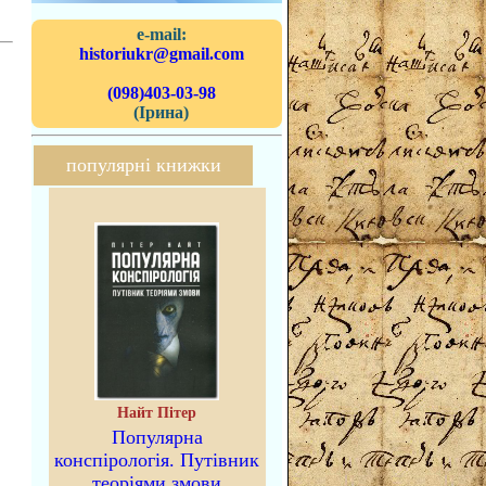
e-mail:
historiukr@gmail.com
(098)403-03-98
(Ірина)
популярні книжки
Найт Пітер
Популярна
конспірологія. Путівник
теоріями змови