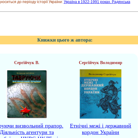
дноситься до періоду історії України:
Україна в 1922-1991 роках. Радянська
Книжки цього ж автора:
Сергійчук В.
Сергійчук Володимир
руючи визвольний прапор.
Етнічні межі і державний
Діяльність агентури та
кордон України