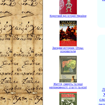
Короткий кус історії України
Загадки истории. Отцы-
основатели
Життя, смерть та інші
неприємності: статті та есеї
Л
X
сло
рел