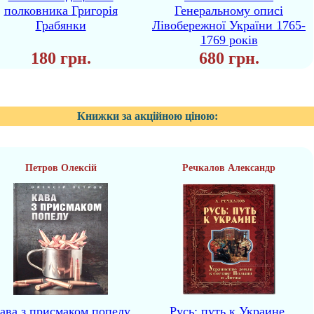
полковника Григорія
Генеральному описі
Грабянки
Лівобережної України 1765-
1769 років
180 грн.
680 грн.
Книжки за акційною ціною:
Петров Олексій
Речкалов Александр
ава з присмаком попелу
Русь: путь к Украине.