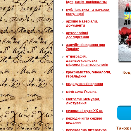
ідея, нація, націоналізм
публіцистика та науково-
популярні
архівні матеріали,
документи
археологічні
дослідження
зарубіжні видання про
Україну
етнографія,
давньоукраїнська
міфологія, антропологія
Код
краєзнавство, генеалогія,
геральдика
подарункові видання
мілітарна Україна
біографії, мемуари,
листування
визвольні рухи XX ст.
періодичні та серійні
видання
Також 
перекладна література