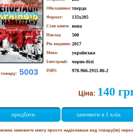
тверда
Обкладинка:
135х205
Формат:
нова
Стан книги:
500
Наклад
2017
Рік видання:
українська
Мова:
чорно-білі
Ілюстрації:
5003
978-966-2911-86-2
ISBN:
 товару:
140 гр
Ціна:
придбати
замовити в 1 клік
можна замовити книгу просто надіславши код товару(ів) через