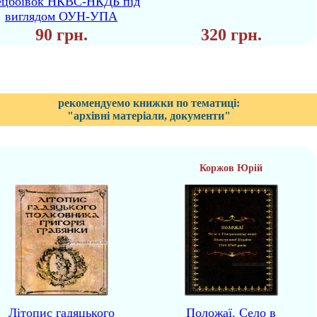
ецбоївок НКВС-НКДБ під
виглядом ОУН-УПА
90 грн.
320 грн.
рекомендуемо книжки по тематиці:
"архівні матеріали, документи"
Коржов Юрій
Літопис гадяцького
Положаї. Село в