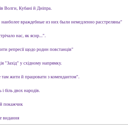
ів Волги, Кубані й Дніпра.
 наиболее враждебные из них были немедленно расстреляны"
трічало нас, як ясир...".
ити репресії щодо родин повстанців"
я "Захід" у східному напрямку.
е там жити й працювати з комендантом".
 і біль двох народів.
й покажчик
е видання