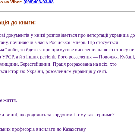
о на Viber:
(098)403-03-98
ція до книги:
ві документів у книзі розповідається про депортації українців до
ану, починаючи з часів Російської імперії. Що стосується
ької доби, то йдеться про примусове виселення нашого етносу не
з УРСР, а й з інших регіонів його розселення — Поволжя, Кубані,
анщини, Берестейщини. Праця розрахована на всіх, хто
ься історією України, розселенням українців у світі.
е життя.
ми винні, що родились за кордоном і тому так терпимо?"
ських професорів висилати до Казахстану