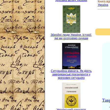
Духовна велич України
Книга ві
Україна
Збройні люди України. Історії,
які ми розповімо онукам
Ситуаційна кімната. Як діють
американські президенти у
кризових ситуаціях
Тав
Український гороскоп