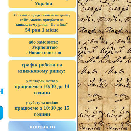
України
Усі книги, представлені на цьому
сайті, можна придбати на
книжковому ринці "Почайна"
54 ряд 1 місце
або замовити:
- Укрпоштою
- Новою поштою
графік роботи на
книжковому ринку:
у вівторок, четвер
працюємо з 10:30 до 14
н
години
у суботу та неділю
працюємо з 10:30 до 15
години
контакти