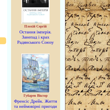
Плохій Сергій
Остання імперія.
Занепад і крах
Радянського Союзу
Губарев Віктор
Френсіс Дрейк. Життя
та неймовірні пригоди