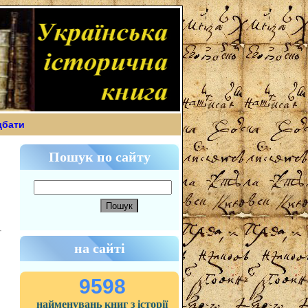
дбати
Пошук по сайту
на сайті
9598
найменувань книг з історії