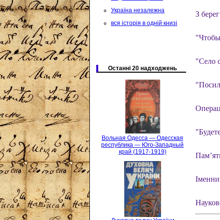
Україна незалежна
З берег
вся історія в одній книзі
"Чтобы
"Село с
Останні 20 надходжень
"Посил
Операці
"Будет
Вольная Одесса — Одесская
республика — Юго-Западный
край (1917-1919)
Пам’ять
Іменни
Науков