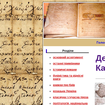
Голо
Розділи
Де
основний асортимент
останні примірники
Ка
історичні романи
букіністика та рідкісні
книги
книжки про Київ
козацька Україна
класична і сучасна проза
політологія, національна