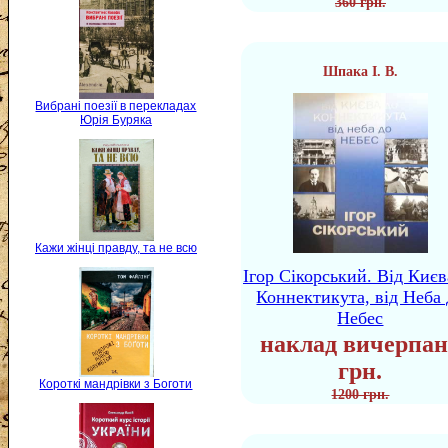
360 грн.
Шпака І. В.
Вибрані поезії в перекладах
Юрія Буряка
Кажи жінці правду, та не всю
Ігор Сікорський. Від Києв
Коннектикута, від Неба 
Небес
наклад вичерпан
грн.
Короткі мандрівки з Боготи
1200 грн.