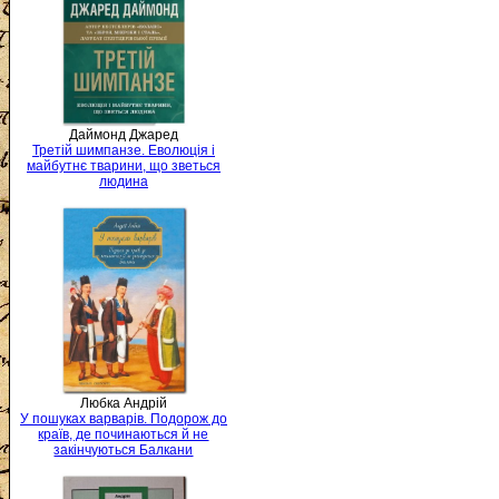
Даймонд Джаред
Третій шимпанзе. Еволюція і
майбутнє тварини, що зветься
людина
Любка Андрій
У пошуках варварів. Подорож до
країв, де починаються й не
закінчуються Балкани