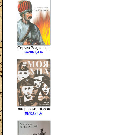
Серчик Владислав
Коліївщина
Загоровська Любов
#МояУПА