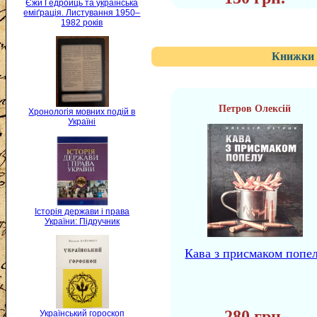
Єжи Ґедройць та українська
еміґрація. Листування 1950–
1982 років
Книжки 
Петров Олексій
Хронологія мовних подій в
Україні
Історія держави і права
України: Підручник
Кава з присмаком попе
280 грн.
Український гороскоп