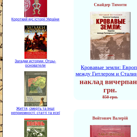
Снайдер Тимоти
Короткий кус історії України
Загадки истории. Отцы-
основатели
Кровавые земли: Европ
между Гитлером и Стали
наклад вичерпан
грн.
850 грн.
Життя, смерть та інші
неприємності: статті та есеї
Войтович Валерій