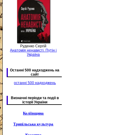
Руденко Сергій
Анатомія ненависті. Путін і
Україна
Останні 500 надходжень на
сайт
останні 500 надходжень
Визначні періоди та подіі в
історії України
Коліївщина
Трипільська культура
Козацтво