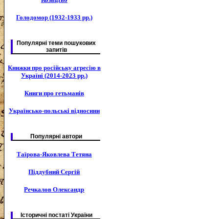
Голодомор (1932-1933 рр.)
Популярні теми пошукових
запитів
Книжки про російську агресію в
Україні (2014-2023 рр.)
Книги про гетьманів
Українсько-польські відносини
Популярні автори
Таїрова-Яковлева Тетяна
Піддубний Сергій
Речкалов Олександр
Історичні постаті України