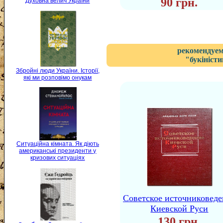
90 грн.
Духовна велич України
рекомендуем
"букіністи
Збройні люди України. Історії,
які ми розповімо онукам
Ситуаційна кімната. Як діють
американські президенти у
кризових ситуаціях
Советское источниковеде
Киевской Руси
130 грн.