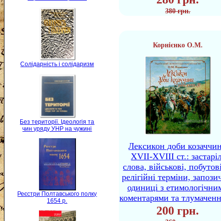
380 грн.
Корнієнко О.М.
Солідарність і солідаризм
Без території. Ідеологія та
чин уряду УНР на чужині
Лексикон доби козаччи
XVII-XVIII ст.: застаріл
слова, військові, побутов
релігійні терміни, запози
одиниці з етимологічни
Реєстри Полтавського полку
коментарями та тлумачен
1654 р.
200 грн.