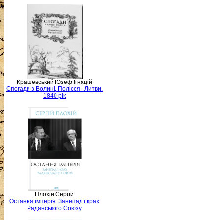
Крашевський Юзеф Ігнацій
Спогади з Волині, Полісся і Литви.
1840 рік
Плохій Сергій
Остання імперія. Занепад і крах
Радянського Союзу