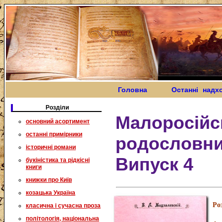
Головна
Останні надх
Розділи
Малоросійс
основний асортимент
останні примірники
родословник
історичні романи
Випуск 4
букіністика та рідкісні
книги
книжки про Київ
козацька Україна
Ро
класична і сучасна проза
політологія, національна