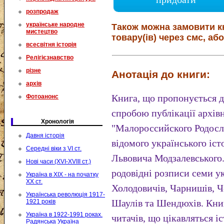
розпродаж
українське народне
Також можна замовити к
мистецтво
товару(ів) через смс, або
всесвітня історія
Релігієзнавство
різне
Анотація до книги:
архів
Книга, що пропонується д
Фотоанонс
спробою публікації архівн
Хронологія
"Малороссийского Родосло
Давня історія
відомого українського іст
Середні віки з VI ст.
Львовича Модзалевського.
Нові часи (XVI-XVIII ст.)
родовідні розписи семи у
Україна в XIX - на початку
XX ст.
Холодовичів, Чарнишів, Ч
Українська революція 1917-
Шаулів та Шендюхів. Кни
1921 років
Україна в 1922-1991 роках.
читачів, що цікавляться і
Радянська Україна