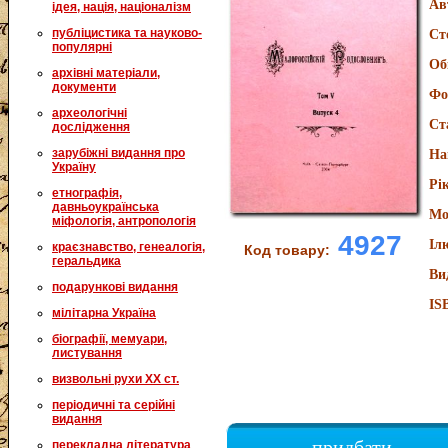
Ав
ідея, нація, націоналізм
публіцистика та науково-
Ст
популярні
Об
архівні матеріали,
документи
Фо
археологічні
Ст
дослідження
зарубіжні видання про
На
Україну
Рі
етнографія,
давньоукраїнська
Мо
міфологія, антропологія
4927
Іл
краєзнавство, генеалогія,
Код товару:
геральдика
Ви
подарункові видання
IS
мілітарна Україна
біографії, мемуари,
листування
визвольні рухи XX ст.
періодичні та серійні
видання
придбати
перекладна література