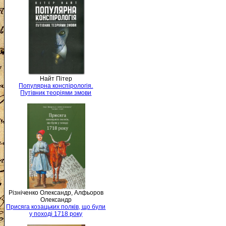
Найт Пітер
Популярна конспірологія.
Путівник теоріями змови
Різніченко Олександр, Алфьоров
Олександр
Присяга козацьких полків, що були
у поході 1718 року