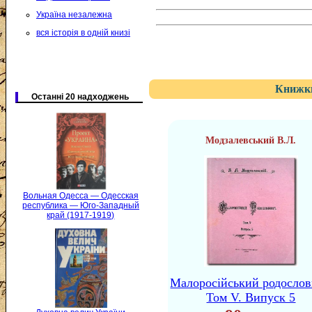
Україна незалежна
вся історія в одній книзі
Книжки
Останні 20 надходжень
Модзалевський В.Л.
Вольная Одесса — Одесская
республика — Юго-Западный
край (1917-1919)
Малоросійський родосло
Том V. Випуск 5