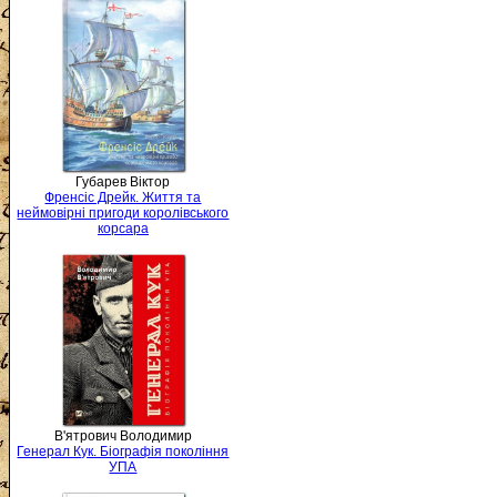
Губарев Віктор
Френсіс Дрейк. Життя та
неймовірні пригоди королівського
корсара
В'ятрович Володимир
Генерал Кук. Біографія покоління
УПА