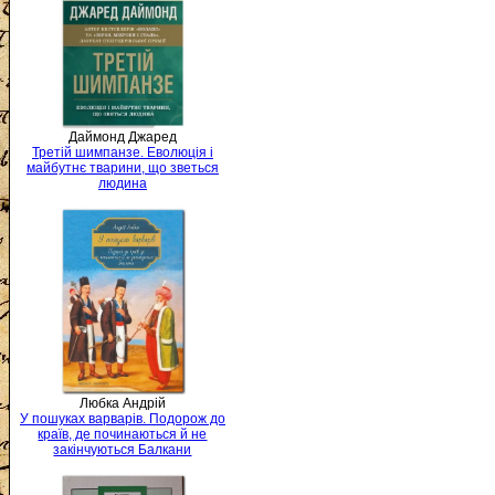
Даймонд Джаред
Третій шимпанзе. Еволюція і
майбутнє тварини, що зветься
людина
Любка Андрій
У пошуках варварів. Подорож до
країв, де починаються й не
закінчуються Балкани