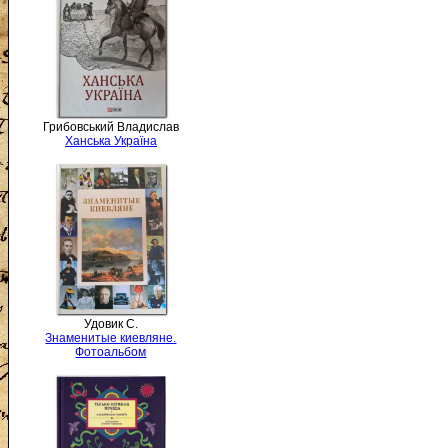
Грибовський Владислав
Ханська Україна
Удовик С.
Знаменитые киевляне.
Фотоальбом