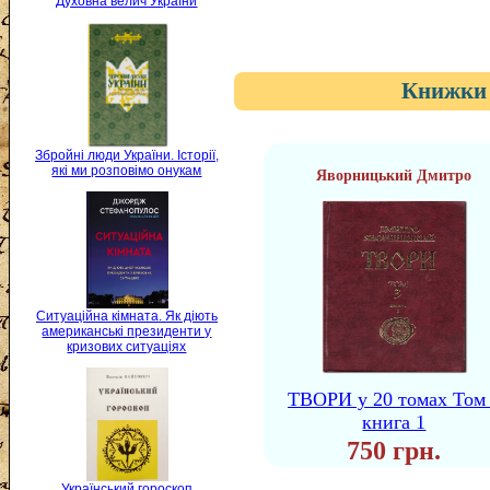
Духовна велич України
Книжки 
Збройні люди України. Історії,
які ми розповімо онукам
Яворницький Дмитро
Ситуаційна кімната. Як діють
американські президенти у
кризових ситуаціях
ТВОРИ у 20 томах Том
книга 1
750 грн.
Український гороскоп