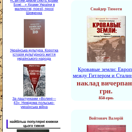
«Святим дивом сяють храми
Божі…» Храми України в
Снайдер Тимоти
малярстві, поезії, прозі
Шевченка
Українська культура. Коротка
історія культурного життя
українського народа
Кровавые земли: Европ
между Гитлером и Стали
наклад вичерпан
грн.
850 грн.
За лаштунками «Волині—
43». Невідома польсько-
українська війна
Войтович Валерій
найбільш популярні книжки
цього тижня