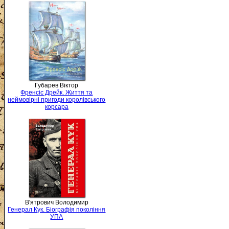
Губарев Віктор
Френсіс Дрейк. Життя та
неймовірні пригоди королівського
корсара
В'ятрович Володимир
Генерал Кук. Біографія покоління
УПА