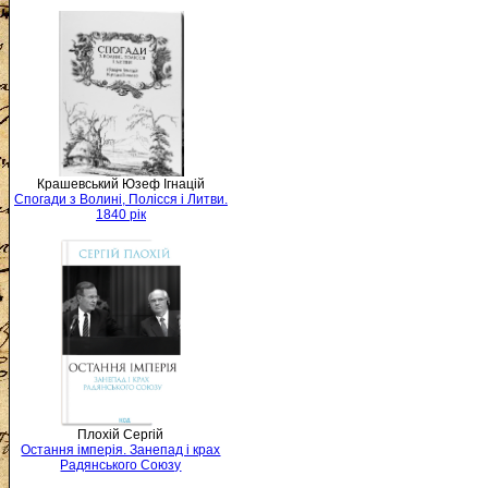
Крашевський Юзеф Ігнацій
Спогади з Волині, Полісся і Литви.
1840 рік
Плохій Сергій
Остання імперія. Занепад і крах
Радянського Союзу