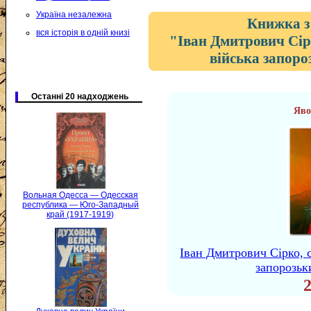
Україна незалежна
Книжка з
вся історія в одній книзі
"Іван Дмитрович Сір
війська запоро
Останні 20 надходжень
Яво
Вольная Одесса — Одесская
республика — Юго-Западный
край (1917-1919)
Іван Дмитрович Сірко, 
запорозьк