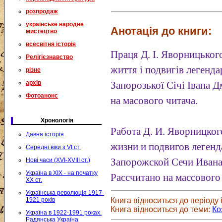
розпродаж
українське народне
Анотація до книги:
мистецтво
всесвітня історія
Праця Д. І. Яворницько
Релігієзнавство
життя і подвигів легенд
різне
архів
Запорозької Січі Івана 
Фотоанонс
на масового читача.
Хронологія
Работа Д. И. Яворницко
Давня історія
жизни и подвигов легенд
Середні віки з VI ст.
Нові часи (XVI-XVIII ст.)
Запорожской Сечи Ивана
Україна в XIX - на початку
Рассчитано на массового
XX ст.
Українська революція 1917-
1921 років
Книга відноситься до періоду і
Книга відноситься до теми:
Ко
Україна в 1922-1991 роках.
Радянська Україна