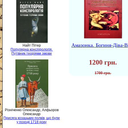
Амазонка. Богиня-Діва-В
Найт Пітер
Популярна конспірологія.
Путівник теоріями змови
1200 грн.
1700 грн.
Різніченко Олександр, Алфьоров
Олександр
Присяга козацьких полків, що були
у поході 1718 року