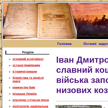
Головна
Останні надх
Розділи
Іван Дмитро
основний асортимент
останні примірники
славний ко
історичні романи
війська зап
букіністика та рідкісні
книги
низових коз
книжки про Київ
козацька Україна
класична і сучасна проза
політологія, національна