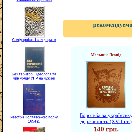
рекомендуемо
Солідарність і солідаризм
Мельник Леонід
Без території. Ідеологія та
чин уряду УНР на чужині
Боротьба за українськ
Реєстри Полтавського полку
державність (XVII ст.)
1654 р.
140 грн.