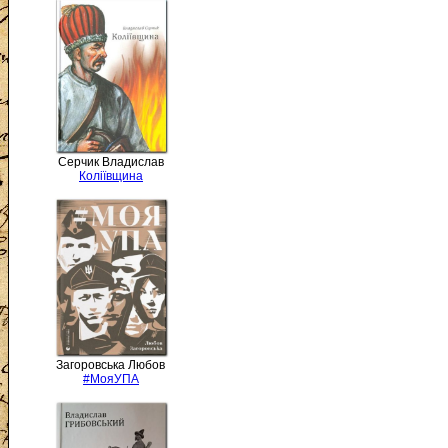
Серчик Владислав
Коліївщина
Загоровська Любов
#МояУПА