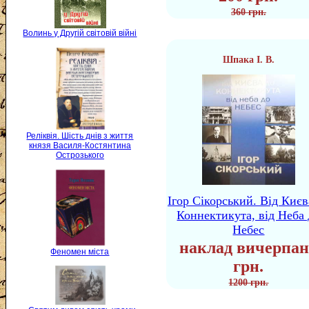
360 грн.
Волинь у Другій світовій війні
Шпака І. В.
Реліквія. Шість днів з життя
князя Василя-Костянтина
Острозького
Ігор Сікорський. Від Києв
Коннектикута, від Неба 
Небес
наклад вичерпан
Феномен міста
грн.
1200 грн.