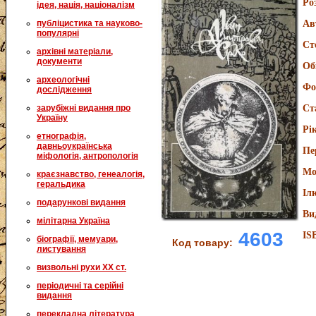
Ро
ідея, нація, націоналізм
публіцистика та науково-
Ав
популярні
Ст
архівні матеріали,
документи
Об
археологічні
Фо
дослідження
зарубіжні видання про
Ст
Україну
Рі
етнографія,
давньоукраїнська
Пе
міфологія, антропологія
Мо
краєзнавство, генеалогія,
геральдика
Іл
подарункові видання
Ви
мілітарна Україна
4603
IS
біографії, мемуари,
Код товару:
листування
визвольні рухи XX ст.
періодичні та серійні
видання
перекладна література