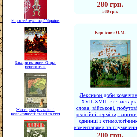
280 грн.
380 грн.
Короткий кус історії України
Корнієнко О.М.
Загадки истории. Отцы-
основатели
Лексикон доби козаччи
XVII-XVIII ст.: застаріл
слова, військові, побутов
Життя, смерть та інші
релігійні терміни, запози
неприємності: статті та есеї
одиниці з етимологічни
коментарями та тлумачен
200 грн.