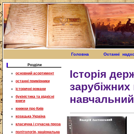
Головна
Останні надх
Розділи
Історія дер
основний асортимент
останні примірники
зарубіжних 
історичні романи
навчальний
букіністика та рідкісні
книги
книжки про Київ
козацька Україна
класична і сучасна проза
політологія, національна