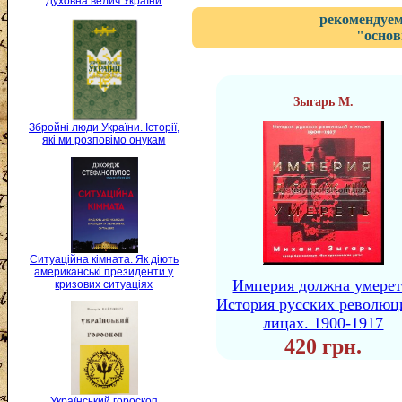
Духовна велич України
рекомендуем
"основ
Зыгарь М.
Збройні люди України. Історії,
які ми розповімо онукам
Ситуаційна кімната. Як діють
американські президенти у
Империя должна умерет
кризових ситуаціях
История русских революц
лицах. 1900-1917
420 грн.
Український гороскоп