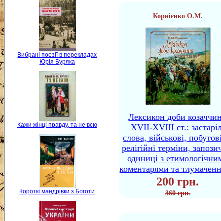
Корнієнко О.М.
Вибрані поезії в перекладах
Юрія Буряка
Лексикон доби козаччи
Кажи жінці правду, та не всю
XVII-XVIII ст.: застаріл
слова, військові, побутов
релігійні терміни, запози
одиниці з етимологічни
коментарями та тлумачен
200 грн.
Короткі мандрівки з Боготи
360 грн.