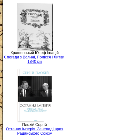
Крашевський Юзеф Ігнацій
Спогади з Волині, Полісся і Литви.
1840 рік
Плохій Сергій
Остання імперія. Занепад і крах
Радянського Союзу