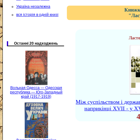
Україна незалежна
Книжка
вся історія в одній книзі
"Лас
Ласт
Останні 20 надходжень
Вольная Одесса — Одесская
республика — Юго-Западный
край (1917-1919)
Між суспільством і держа
наприкінці XVII - у XVI