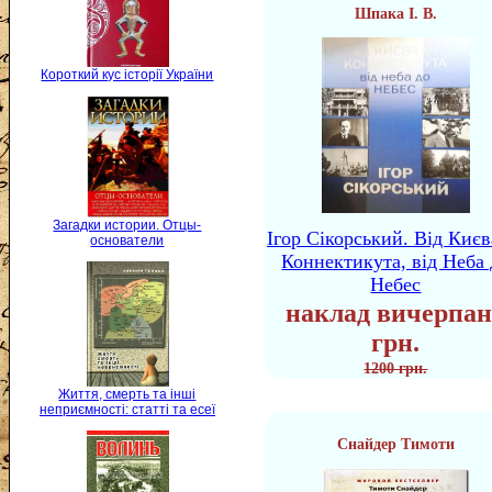
Шпака І. В.
Короткий кус історії України
Загадки истории. Отцы-
Ігор Сікорський. Від Києв
основатели
Коннектикута, від Неба 
Небес
наклад вичерпан
грн.
1200 грн.
Життя, смерть та інші
неприємності: статті та есеї
Снайдер Тимоти