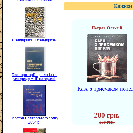
Книжки 
Петров Олексій
Солідарність і солідаризм
Без території. Ідеологія та
чин уряду УНР на чужині
Кава з присмаком попе
280 грн.
Реєстри Полтавського полку
380 грн.
1654 р.