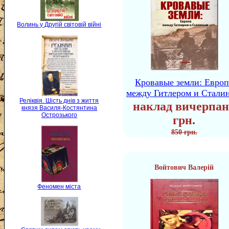
Волинь у Другій світовій війні
Кровавые земли: Европ
между Гитлером и Стали
Реліквія. Шість днів з життя
наклад вичерпан
князя Василя-Костянтина
Острозького
грн.
850 грн.
Войтович Валерій
Феномен міста