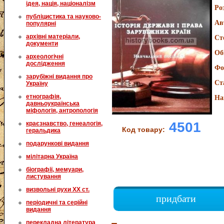
ідея, нація, націоналізм
Ро
публіцистика та науково-
Ав
популярні
архівні матеріали,
Ст
документи
Об
археологічні
дослідження
Фо
зарубіжні видання про
Ст
Україну
етнографія,
На
давньоукраїнська
міфологія, антропологія
4501
краєзнавство, генеалогія,
Код товару:
геральдика
подарункові видання
мілітарна Україна
біографії, мемуари,
листування
визвольні рухи XX ст.
придбати
періодичні та серійні
видання
перекладна література