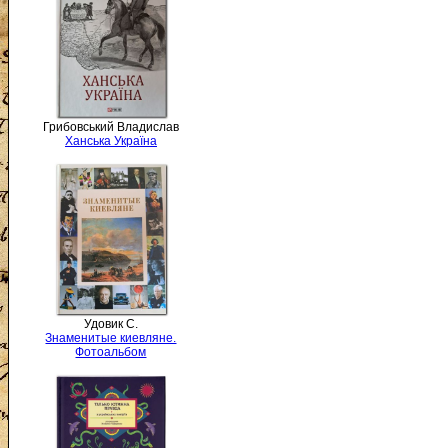
Грибовський Владислав
Ханська Україна
Удовик С.
Знаменитые киевляне.
Фотоальбом