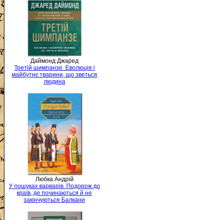
Даймонд Джаред
Третій шимпанзе. Еволюція і
майбутнє тварини, що зветься
людина
Любка Андрій
У пошуках варварів. Подорож до
країв, де починаються й не
закінчуються Балкани