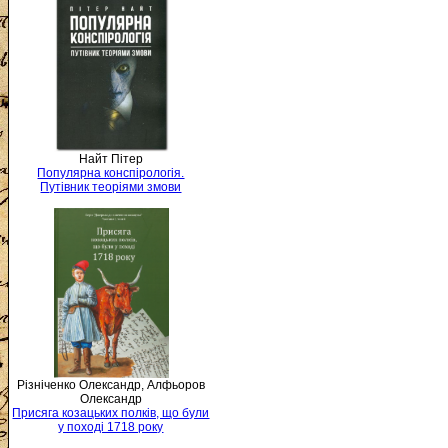
Найт Пітер
Популярна конспірологія.
Путівник теоріями змови
Різніченко Олександр, Алфьоров
Олександр
Присяга козацьких полків, що були
у поході 1718 року