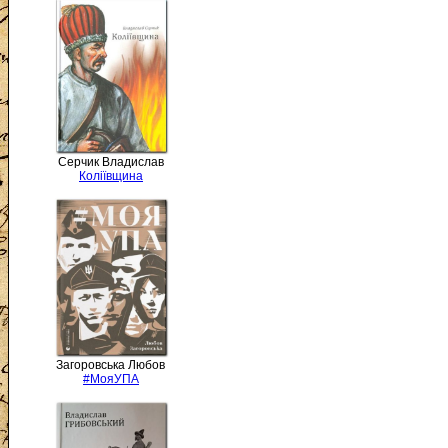
Серчик Владислав
Коліївщина
Загоровська Любов
#МояУПА