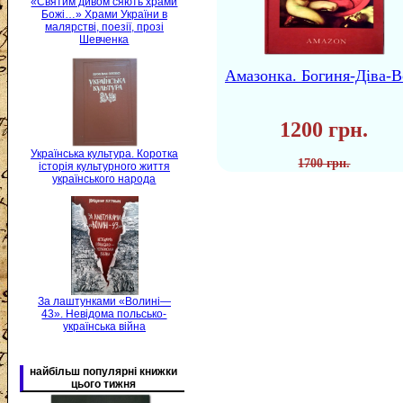
«Святим дивом сяють храми
Божі…» Храми України в
малярстві, поезії, прозі
Шевченка
Амазонка. Богиня-Діва-В
1200 грн.
Українська культура. Коротка
1700 грн.
історія культурного життя
українського народа
За лаштунками «Волині—
43». Невідома польсько-
українська війна
найбільш популярні книжки
цього тижня