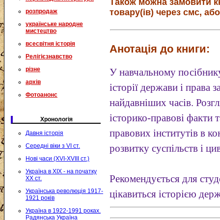
Також можна замовити к
товару(ів) через смс, або
розпродаж
українське народне
мистецтво
всесвітня історія
Анотація до книги:
Релігієзнавство
різне
У навчальному посібнику
архів
історії держави і права 
Фотоанонс
найдавніших часів. Розг
історико-правові факти 
Хронологія
правових інститутів в ко
Давня історія
Середні віки з VI ст.
розвитку суспільств і цив
Нові часи (XVI-XVIII ст.)
Україна в XIX - на початку
Рекомендується для студен
XX ст.
Українська революція 1917-
цікавиться історією держ
1921 років
Україна в 1922-1991 роках.
Радянська Україна