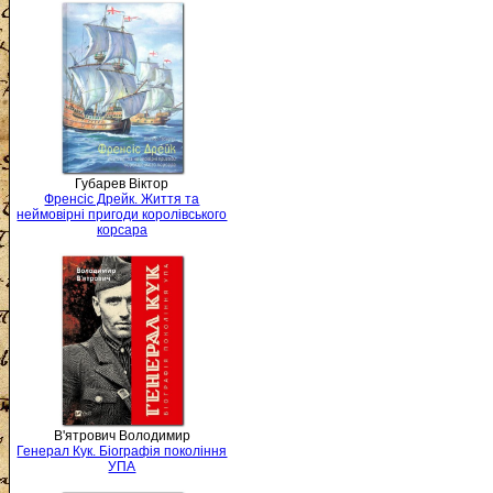
Губарев Віктор
Френсіс Дрейк. Життя та
неймовірні пригоди королівського
корсара
В'ятрович Володимир
Генерал Кук. Біографія покоління
УПА