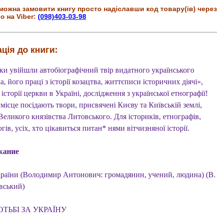
можна замовити книгу просто надіславши код товару(ів) через
о на Viber:
(098)403-03-98
ція до книги:
рки увійшли автобіографічний твір видатного українського
а, його праці з історії козацтва, життєписи історичних діячі»,
історії церкви в Україні, дослідження з української етнографії!
місце посідають твори, присвячені Києву та Київській землі,
 Великого князівства Литовського. Для істориків, етнографів,
гів, усіх, хто цікавиться питан* нями вітчизняної історії.
жание
раїни (Володимир Антонович: громадянин, учений, людина) (В.
вський)
ОТЬБІ ЗА УКРАЇНУ