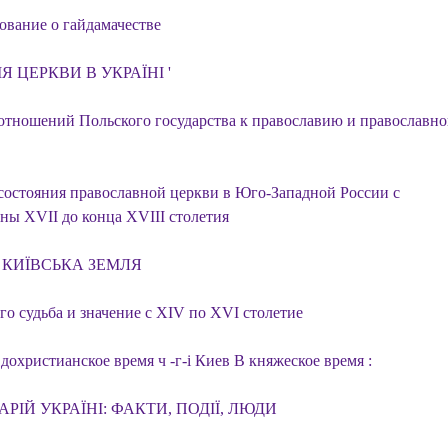
ование о гайдамачестве
ІЯ ЦЕРКВИ В УКРАЇНІ '
отношений Польского государства к православию и православно
состояния православной церкви в Юго-Западной России с
ны XVII до конца XVIII столетия
І КИЇВСЬКА ЗЕМЛЯ
го судьба и значение с XIV по XVI столетие
дохристианское время ч -г-і Киев В княжеское время :
АРІЙ УКРАЇНІ: ФАКТИ, ПОДІЇ, ЛЮДИ