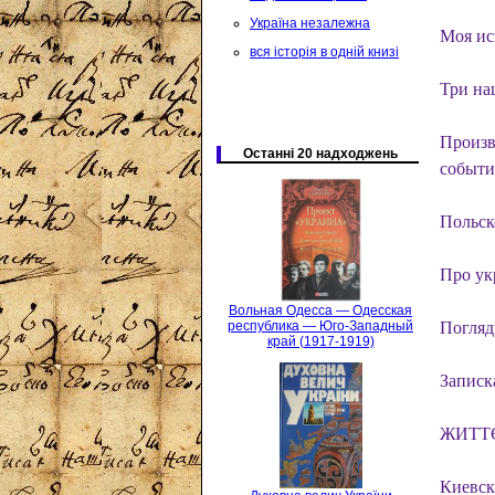
Україна незалежна
Моя ис
вся історія в одній книзі
Три на
Произв
Останні 20 надходжень
событи
Польск
Про укр
Вольная Одесса — Одесская
Погляд
республика — Юго-Западный
край (1917-1919)
Записк
ЖИТТЄ
Киевск