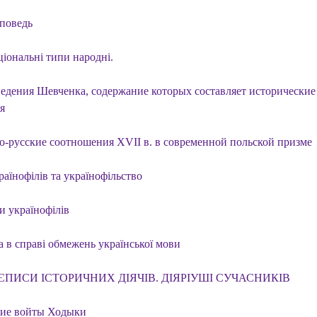
поведь
ціональні типи народні.
едения Шевченка, содержание которых составляет исторические
я
о-русские соотношения XVII в. в современной польской призме
аїнофілів та українофільство
и українофілів
а в справі обмежень української мови
ПИСИ ІСТОРИЧНИХ ДІЯЧІВ. ДІЯРІУШІ СУЧАСНИКІВ
ие войты Ходыки