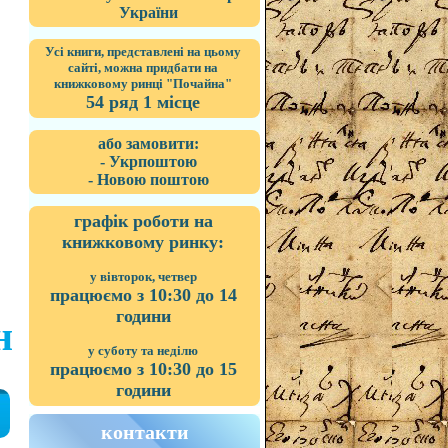
України
Усі книги, представлені на цьому
сайті, можна придбати на
книжковому ринці "Почайна"
54 ряд 1 місце
або замовити:
- Укрпоштою
- Новою поштою
графік роботи на
книжковому ринку:
у вівторок, четвер
працюємо з 10:30 до 14
години
н
у суботу та неділю
працюємо з 10:30 до 15
години
контакти