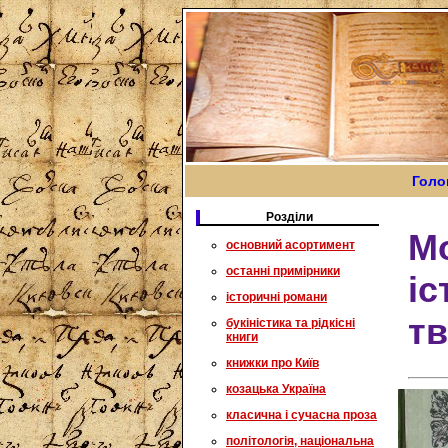
Голо
Розділи
Мо
основний асортимент
останні примірники
іс
історичні романи
т
букіністика та рідкісні
книги
книжки про Київ
козацька Україна
класична і сучасна проза
політологія, національна