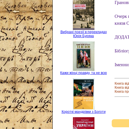
Грано
Очерк 
князя 
Вибрані поезії в перекладах
Юрія Буряка
ДОДАТК
Бібліог
Іменни
Кажи жінці правду, та не всю
Книга ві
Книга ві
Книга п
Короткі мандрівки з Боготи