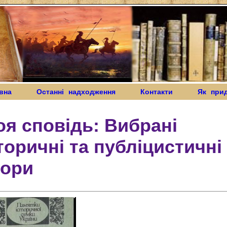
вна
Останні надходження
Контакти
Як при
я сповідь: Вибрані
торичні та публіцистичні
вори