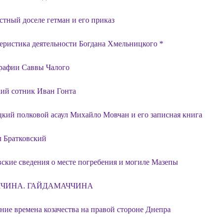
стный доселе гетман и его приказ
еристика деятельности Богдана Хмельницкого *
рафии Саввы Чалого
ий сотник Иван Гонта
кий полковой асаул Михайло Мовчан и его записная книга
 Братковский
ские сведения о месте погребения и могиле Мазепы
ЧЧИНА. ГАЙДАМАЧЧИНА
ние времена козачества на правой стороне Днепра