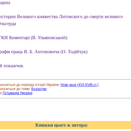
вщина
истории Великого княжества Литовского до смерти великого
Ольгерда
И Коментарі (В. Ульяновський)
рафія праць В. Б. Антоновича (О. Тодійчук)
й покажчик
дноситься до періоду історії України:
Нові часи (XVI-XVIII ст.)
дноситься до теми:
Козацтво
ро
Гетьманів України
Книжки цього ж автора: