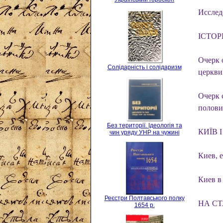
Исслед
ІСТОР
Очерк 
Солідарність і солідаризм
церкви
Очерк 
полови
Без території. Ідеологія та
КИЇВ 
чин уряду УНР на чужині
Киев, е
Киев в 
Реєстри Полтавського полку
НА СТ
1654 р.