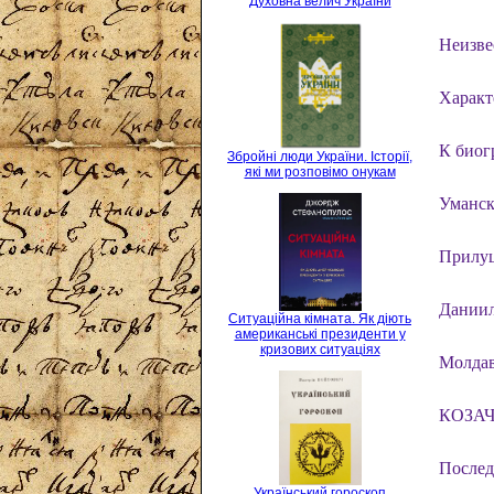
Духовна велич України
Неизве
Характ
К биог
Збройні люди України. Історії,
які ми розповімо онукам
Уманск
Прилуц
Даниил
Ситуаційна кімната. Як діють
американські президенти у
кризових ситуаціях
Молдав
КОЗА
Послед
Український гороскоп