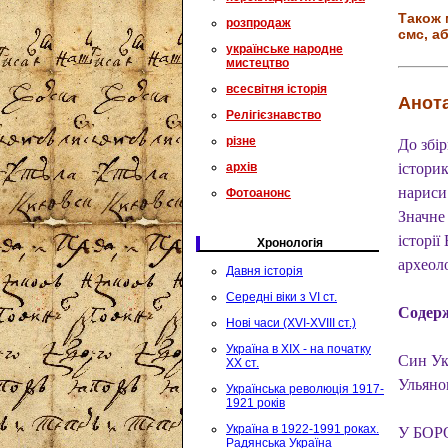
Також 
розпродаж
смс, аб
українське народне
мистецтво
всесвітня історія
Анота
Релігієзнавство
різне
До збі
архів
історик
нариси 
Фотоанонс
Значне 
історії
Хронологія
археоло
Давня історія
Середні віки з VI ст.
Содер
Нові часи (XVI-XVIII ст.)
Україна в XIX - на початку
Син Ук
XX ст.
Ульяно
Українська революція 1917-
1921 років
Україна в 1922-1991 роках.
У БОР
Радянська Україна