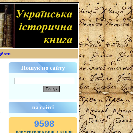
дбати
Пошук по сайту
на сайті
9598
найменувань книг з історії