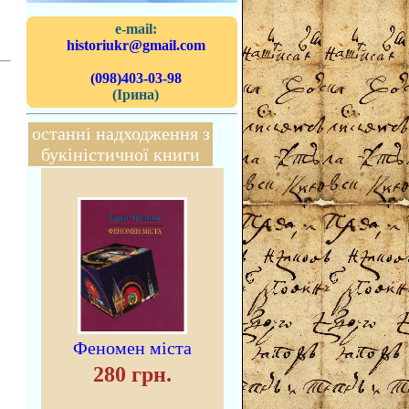
e-mail:
historiukr@gmail.com
(098)403-03-98
(Ірина)
останні надходження з
букіністичної книги
Феномен міста
280 грн.