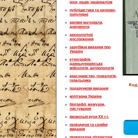
ідея, нація, націоналізм
публіцистика та науково-
популярні
архівні матеріали,
документи
археологічні
дослідження
зарубіжні видання про
Україну
етнографія,
давньоукраїнська
міфологія, антропологія
краєзнавство, генеалогія,
геральдика
Код
подарункові видання
мілітарна Україна
біографії, мемуари,
листування
визвольні рухи XX ст.
періодичні та серійні
видання
перекладна література