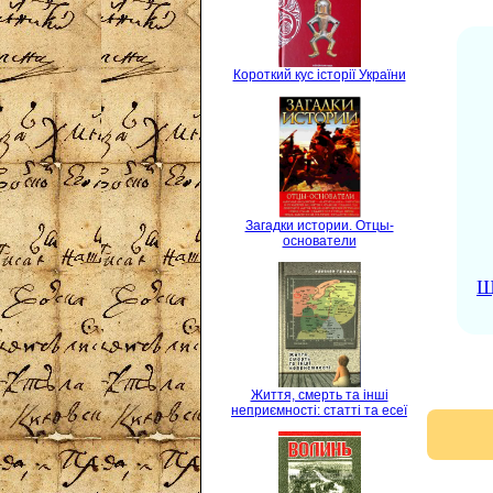
Короткий кус історії України
Загадки истории. Отцы-
основатели
Щ
Життя, смерть та інші
неприємності: статті та есеї