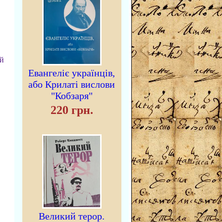
й
Евангеліє українців,
або Крилаті вислови
"Кобзаря"
220 грн.
Великий терор.