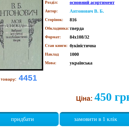
основний асортимент
Розділ:
Антонович В. Б.
Автор:
816
Сторінок:
тверда
Обкладинка:
84x108/32
Формат:
букіністична
Стан книги:
1000
Наклад
українська
Мова:
4451
 товару:
450 гр
Ціна:
придбати
замовити в 1 клік