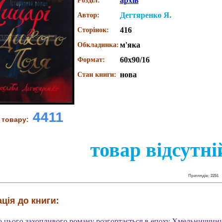
архів
Розділ:
Дегтяренко Я.
Автор:
416
Сторінок:
м'яка
Обкладинка:
60x90/16
Формат:
нова
Стан книги:
4411
 товару:
товар відсутні
Преглядів: 2251
ція до книги:
о цього захопливого роману розгортається в епоху Хмельниччин