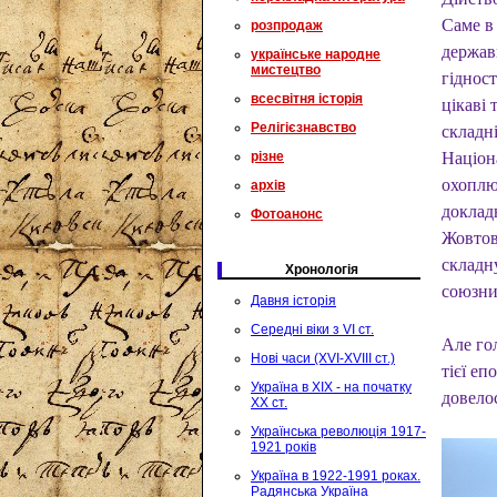
Саме в
розпродаж
держав
українське народне
мистецтво
гідност
всесвітня історія
цікаві 
Релігієзнавство
складні
різне
Націон
охоплюю
архів
доклад
Фотоанонс
Жовтов
складн
Хронологія
союзни
Давня історія
Середні віки з VI ст.
Але го
Нові часи (XVI-XVIII ст.)
тієї еп
Україна в XIX - на початку
довелос
XX ст.
Українська революція 1917-
1921 років
Україна в 1922-1991 роках.
Радянська Україна