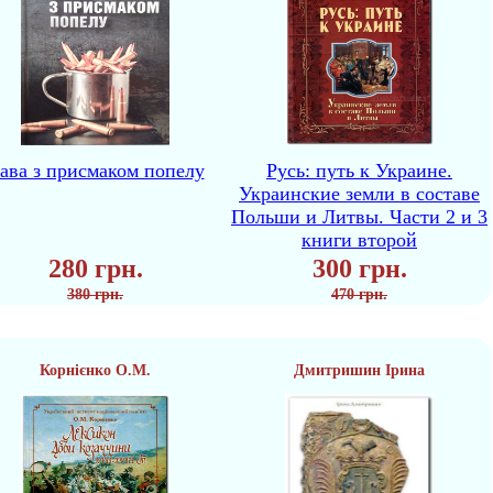
ава з присмаком попелу
Русь: путь к Украине.
Украинские земли в составе
Польши и Литвы. Части 2 и 3
книги второй
280 грн.
300 грн.
380 грн.
470 грн.
Корнієнко О.М.
Дмитришин Ірина