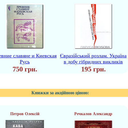
евние славяне и Киевская
Євразійський розлам. Україна
Русь
в добу гібридних викликів
750 грн.
195 грн.
Книжки за акційною ціною:
Петров Олексій
Речкалов Александр