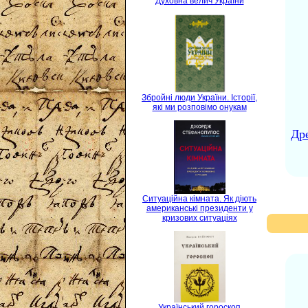
Духовна велич України
Збройні люди України. Історії,
які ми розповімо онукам
Др
Ситуаційна кімната. Як діють
американські президенти у
кризових ситуаціях
Український гороскоп