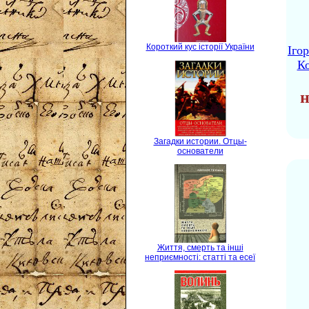
Короткий кус історії України
Іго
Ко
н
Загадки истории. Отцы-
основатели
Життя, смерть та інші
неприємності: статті та есеї