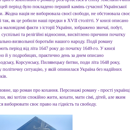
 цей період було покладено перший камінь сучасної Української
и. Жодна нація не виборювала своєї свободи, не обстоювала своє
і так, як це робили наші предки в XVII столітті. У книзі описано
та маловідомі факти з історії України, зображено звичаї, побут,
 суспільні та релігійні відносини, висвітлено причини початку
ально-визвольної боротьби нашого народу. Події роману
ть період від літа 1647 року до початку 1649-го. У книзі
но й у подробицях, практично день за днем описано
одську, Корсунську, Пилявецьку битви, поди літа 1648 року,
у політичну ситуацію, у якій опинилася Україна без надійних
ків.
ловне, що роман про кохання. Персонажі роману - прості українц
охи, які хотіли спокійно жити, кохати, мати сімі, дітей, але яким
я виборювати своє право на гідність та свободу.