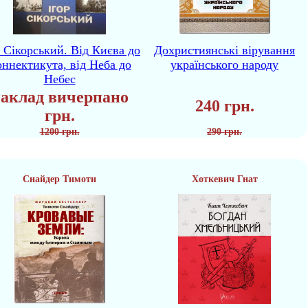
р Сікорський. Від Києва до
Дохристиянські вірування
ннектикута, від Неба до
українського народу
Небес
аклад вичерпано
240 грн.
грн.
1200 грн.
290 грн.
Снайдер Тимоти
Хоткевич Гнат