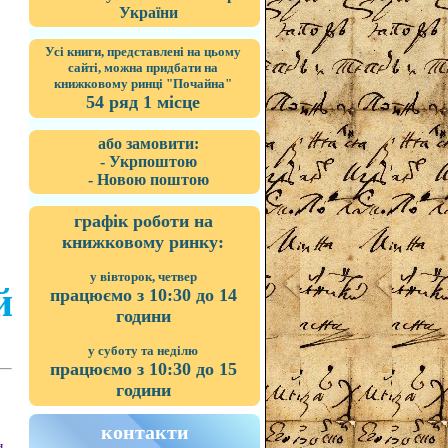
України
Усі книги, представлені на цьому
сайті, можна придбати на
книжковому ринці "Почайна"
54 ряд 1 місце
або замовити:
- Укрпоштою
- Новою поштою
графік роботи на
книжковому ринку:
у вівторок, четвер
й
працюємо з 10:30 до 14
години
у суботу та неділю
працюємо з 10:30 до 15
години
контакти
и.