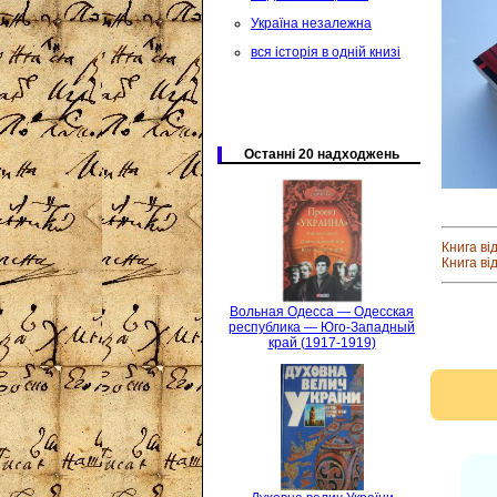
Україна незалежна
вся історія в одній книзі
Останні 20 надходжень
Книга ві
Книга ві
Вольная Одесса — Одесская
республика — Юго-Западный
край (1917-1919)