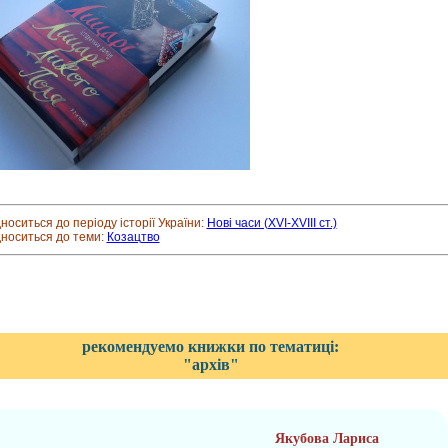
дноситься до періоду історії України:
Нові часи (XVI-XVIII ст.)
дноситься до теми:
Козацтво
рекомендуемо книжки по тематиці:
"архів"
Якубова Лариса