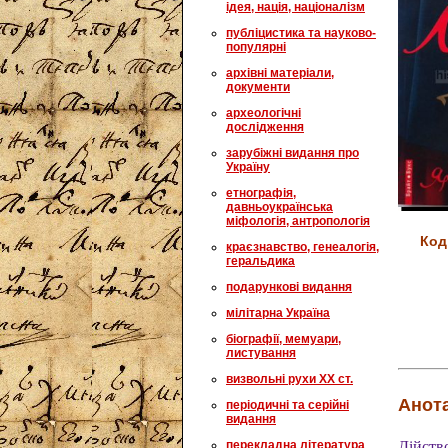
ідея, нація, націоналізм
публіцистика та науково-
популярні
архівні матеріали,
документи
археологічні
дослідження
зарубіжні видання про
Україну
етнографія,
давньоукраїнська
міфологія, антропологія
Код
краєзнавство, генеалогія,
геральдика
подарункові видання
мілітарна Україна
біографії, мемуари,
листування
визвольні рухи XX ст.
Анота
періодичні та серійні
видання
перекладна література
Дійств