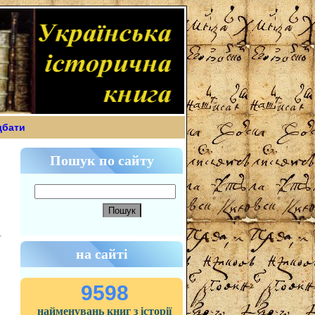
дбати
Пошук по сайту
на сайті
9598
найменувань книг з історії