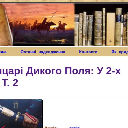
вна
Останні надходження
Контакти
Як при
царі Дикого Поля: У 2-х
 Т. 2