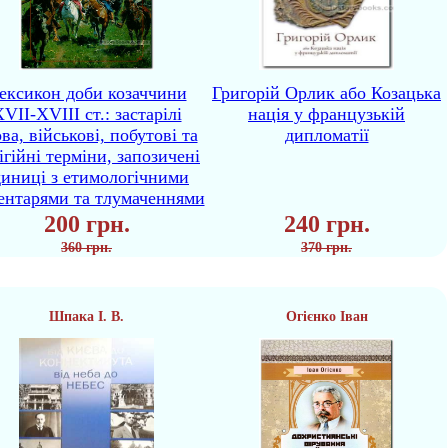
ексикон доби козаччини
Григорій Орлик або Козацька
VII-XVIII ст.: застарілі
нація у французькій
ва, військові, побутові та
дипломатії
ігійні терміни, запозичені
диниці з етимологічними
ентарями та тлумаченнями
200 грн.
240 грн.
360 грн.
370 грн.
Шпака І. В.
Огієнко Іван