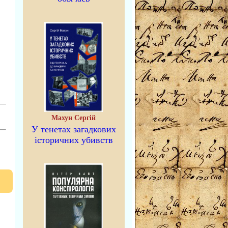
Махун Сергій
У тенетах загадкових
історичних убивств