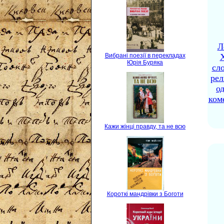
Л
Вибрані поезії в перекладах
X
Юрія Буряка
сло
рел
о
ком
Кажи жінці правду, та не всю
Короткі мандрівки з Боготи