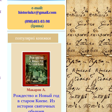
e-mail:
ї
historiukr@gmail.com
(098)403-03-98
(Ірина)
популярні книжки
і
Макаров А.
Рождество и Новый год
в старом Киеве. Из
истории святочных
обычаев