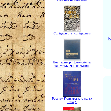
Солідарність і солідаризм
К
Без території. Ідеологія та
чин уряду УНР на чужині
Реєстри Полтавського полку
1654 р.