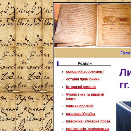
Голо
Розділи
Ли
основний асортимент
останні примірники
гг.
історичні романи
букіністика та рідкісні
книги
книжки про Київ
козацька Україна
класична і сучасна проза
політологія, національна