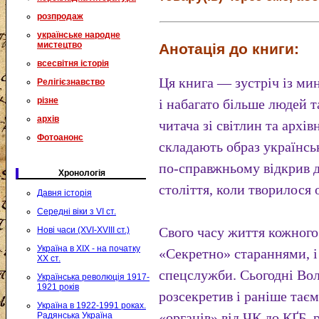
розпродаж
українське народне
мистецтво
Анотація до книги:
всесвітня історія
Ця книга — зустріч із мин
Релігієзнавство
різне
і набагато більше людей т
архів
читача зі світлин та архі
Фотоанонс
складають образ українсь
по-справжньому відкрив дл
Хронологія
століття, коли творилося 
Давня історія
Середні віки з VI ст.
Свого часу життя кожного
Нові часи (XVI-XVIII ст.)
Україна в XIX - на початку
«Секретно» стараннями, і
XX ст.
спецслужби. Сьогодні Во
Українська революція 1917-
1921 років
розсекретив і раніше тає
Україна в 1922-1991 роках.
«органів» від ЧК до КҐБ,
Радянська Україна