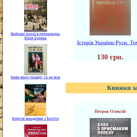
Вибрані поезії в перекладах
Юрія Буряка
Історія України-Руси. То
130 грн.
Кажи жінці правду, та не всю
Книжки за
Петров Олексій
Короткі мандрівки з Боготи