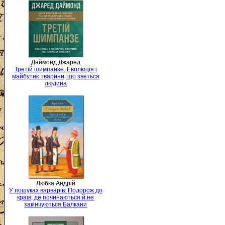
Даймонд Джаред
Третій шимпанзе. Еволюція і
майбутнє тварини, що зветься
людина
Любка Андрій
У пошуках варварів. Подорож до
країв, де починаються й не
закінчуються Балкани