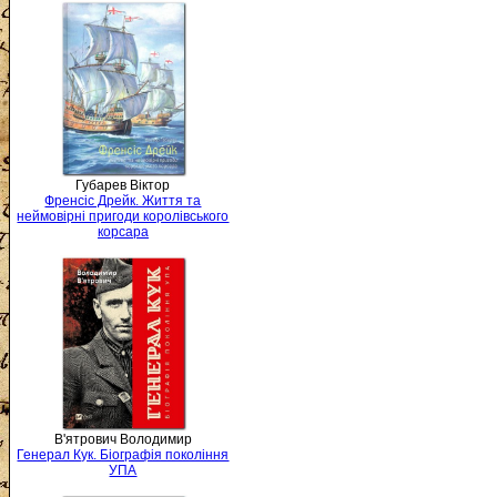
Губарев Віктор
Френсіс Дрейк. Життя та
неймовірні пригоди королівського
корсара
В'ятрович Володимир
Генерал Кук. Біографія покоління
УПА