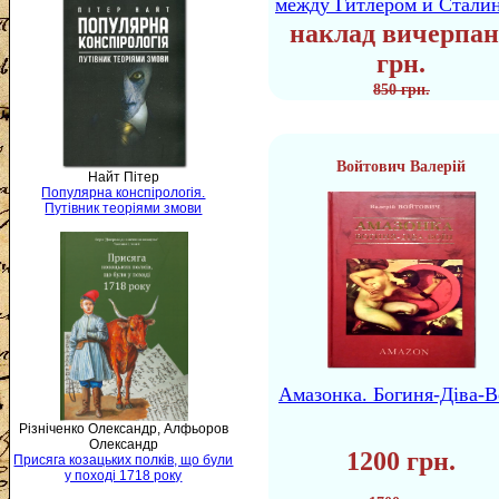
между Гитлером и Стали
наклад вичерпан
грн.
850 грн.
Войтович Валерій
Найт Пітер
Популярна конспірологія.
Путівник теоріями змови
Амазонка. Богиня-Діва-В
Різніченко Олександр, Алфьоров
Олександр
1200 грн.
Присяга козацьких полків, що були
у поході 1718 року