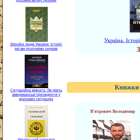
Духовна велич України
Україна. Істор
Збройні люди України. Історії,
які ми розповімо онукам
Книжки 
Ситуаційна кімната. Як діють
американські президенти у
кризових ситуаціях
В'ятрович Володимир
Український гороскоп