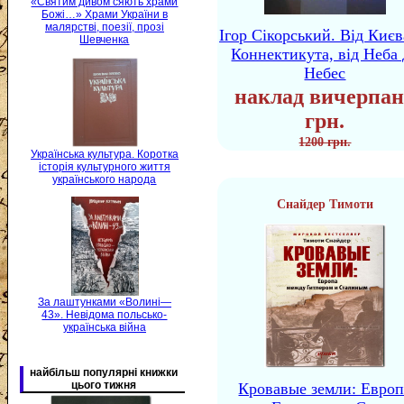
«Святим дивом сяють храми
Божі…» Храми України в
малярстві, поезії, прозі
Ігор Сікорський. Від Києв
Шевченка
Коннектикута, від Неба 
Небес
наклад вичерпан
грн.
1200 грн.
Українська культура. Коротка
історія культурного життя
українського народа
Снайдер Тимоти
За лаштунками «Волині—
43». Невідома польсько-
українська війна
найбільш популярні книжки
цього тижня
Кровавые земли: Европ