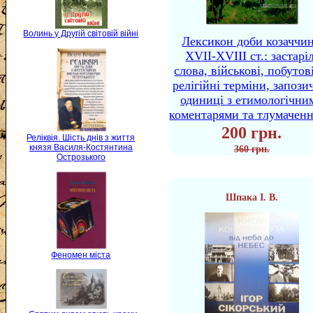
Волинь у Другій світовій війні
Лексикон доби козаччи
XVII-XVIII ст.: застаріл
слова, військові, побутов
релігійні терміни, запози
одиниці з етимологічни
коментарями та тлумачен
200 грн.
Реліквія. Шість днів з життя
князя Василя-Костянтина
360 грн.
Острозького
Шпака І. В.
Феномен міста