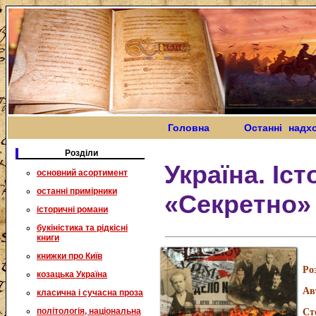
Головна
Останні надх
Розділи
Україна. Іс
основний асортимент
останні примірники
«Секретно»
історичні романи
букіністика та рідкісні
книги
книжки про Київ
Ро
козацька Україна
Ав
класична і сучасна проза
політологія, національна
Ст