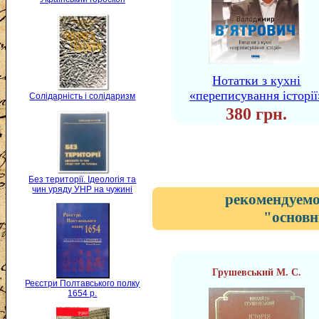
Нотатки з кухні
«переписування історії
Солідарність і солідаризм
380 грн.
Без території. Ідеологія та
чин уряду УНР на чужині
рекомендуемо
"основн
Грушевський М. С.
Реєстри Полтавського полку
1654 р.