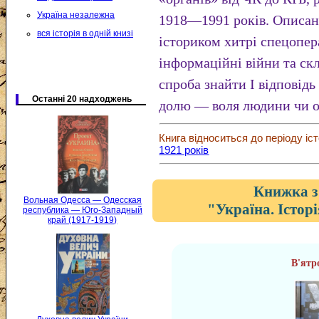
Україна незалежна
1918—1991 років. Описані 
вся історія в одній книзі
істориком хитрі спецопера
інформаційні війни та скл
спроба знайти І відповід
Останні 20 надходжень
долю — воля людини чи 
Книга відноситься до періоду іст
1921 років
Книжка з
Вольная Одесса — Одесская
"Україна. Істор
республика — Юго-Западный
край (1917-1919)
В'ятр