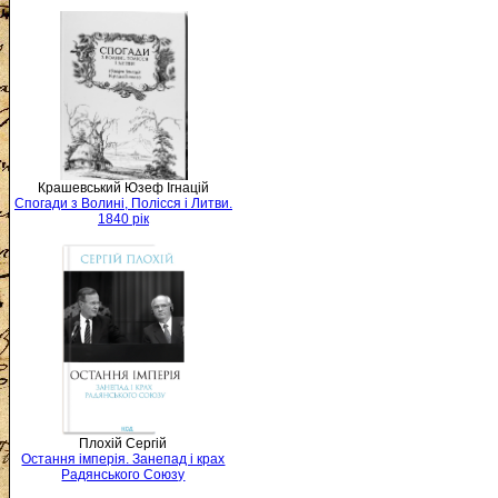
Крашевський Юзеф Ігнацій
Спогади з Волині, Полісся і Литви.
1840 рік
Плохій Сергій
Остання імперія. Занепад і крах
Радянського Союзу