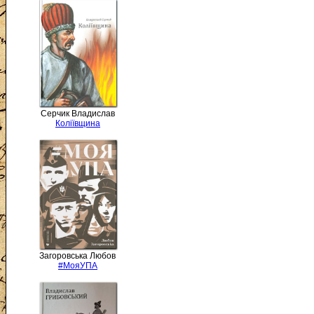
Серчик Владислав
Коліївщина
Загоровська Любов
#МояУПА