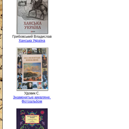
Грибовський Владислав
Ханська Україна
Удовик С.
Знаменитые киевляне.
Фотоальбом