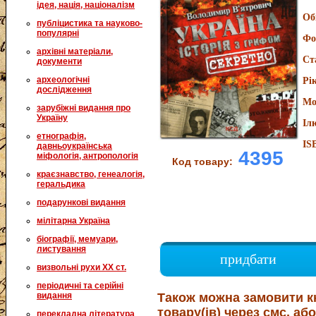
ідея, нація, націоналізм
Об
публіцистика та науково-
популярні
Фо
архівні матеріали,
Ст
документи
археологічні
Рі
дослідження
Мо
зарубіжні видання про
Україну
Іл
етнографія,
IS
давньоукраїнська
4395
міфологія, антропологія
Код товару:
краєзнавство, генеалогія,
геральдика
подарункові видання
мілітарна Україна
біографії, мемуари,
листування
придбати
визвольні рухи XX ст.
періодичні та серійні
видання
Також можна замовити к
товару(ів) через смс, або
перекладна література