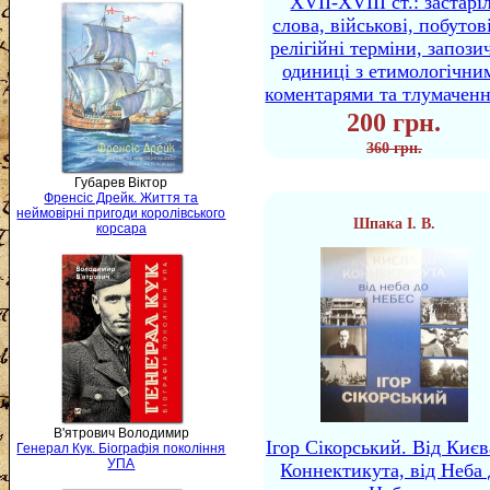
XVII-XVIII ст.: застаріл
слова, військові, побутов
релігійні терміни, запози
одиниці з етимологічни
коментарями та тлумачен
200 грн.
360 грн.
Губарев Віктор
Френсіс Дрейк. Життя та
неймовірні пригоди королівського
Шпака І. В.
корсара
В'ятрович Володимир
Ігор Сікорський. Від Києв
Генерал Кук. Біографія покоління
УПА
Коннектикута, від Неба 