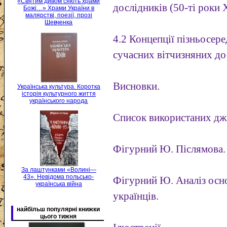
«Святим дивом сяють храми
дослідників (50-ті роки 
Божі…» Храми України в
малярстві, поезії, прозі
Шевченка
4.2 Концепції пізньосер
сучасних вітчизняних до
Висновки.
Українська культура. Коротка
історія культурного життя
українського народа
Список використаних дже
Фігурний Ю. Післямова.
За лаштунками «Волині—
43». Невідома польсько-
Фігурний Ю. Аналіз осн
українська війна
українців.
найбільш популярні книжки
цього тижня