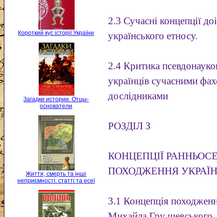
2.3 Сучасні концепції д
Короткий кус історії України
українського етносу.
2.4 Критика псевдонауко
українців сучасними фа
дослідниками
Загадки истории. Отцы-
основатели
РОЗДІЛ З
КОНЦЕПЦІЇ РАННЬОС
ПОХОДЖЕННЯ УКРАЇН
Життя, смерть та інші
неприємності: статті та есеї
3.1 Концепція походженн
Михайла Гру шевського