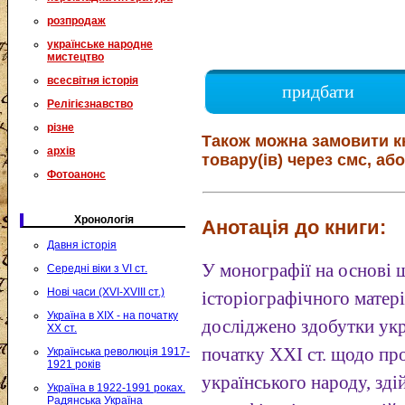
розпродаж
українське народне
мистецтво
всесвітня історія
придбати
Релігієзнавство
різне
Також можна замовити к
архів
товару(ів) через смс, або
Фотоанонс
Хронологія
Анотація до книги:
Давня історія
У монографії на основі 
Середні віки з VI ст.
Нові часи (XVI-XVIII ст.)
історіографічного матер
Україна в XIX - на початку
досліджено здобутки ук
XX ст.
початку XXI ст. щодо п
Українська революція 1917-
1921 років
українського народу, зді
Україна в 1922-1991 роках.
Радянська Україна