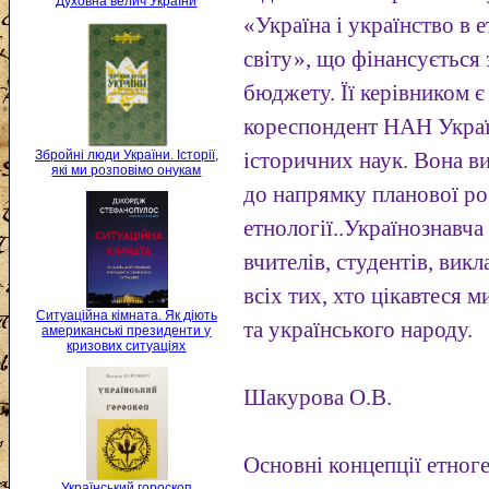
Духовна велич України
«Україна і українство в
світу», що фінансується
бюджету. Її керівником є
кореспондент HAH Украї
Збройні люди України. Історії,
історичних наук. Вона в
які ми розповімо онукам
до напрямку планової ро
етнології..Українознавча
вчителів, студентів, викл
всіх тих, хто цікавтеся 
Ситуаційна кімната. Як діють
та українського народу.
американські президенти у
кризових ситуаціях
Шакурова O.B.
Основні концепції етног
Український гороскоп