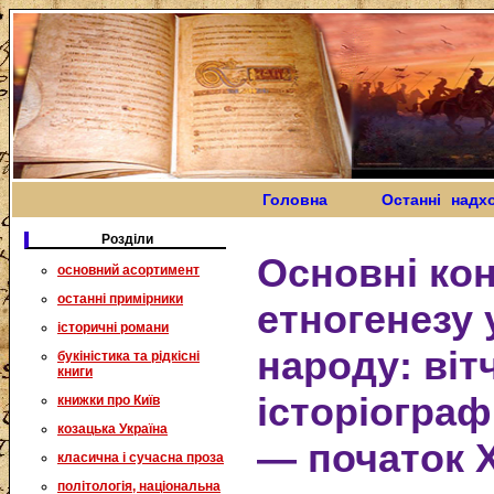
Головна
Останні надх
Розділи
Основні кон
основний асортимент
останні примірники
етногенезу 
історичні романи
народу: віт
букіністика та рідкісні
книги
історіограф
книжки про Київ
козацька Україна
— початок X
класична і сучасна проза
політологія, національна