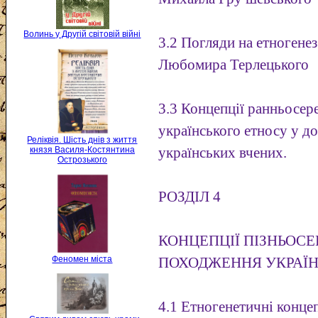
Волинь у Другій світовій війні
3.2 Погляди на етногене
Любомира Терлецького
3.3 Концепції ранньосе
українського етносу у д
Реліквія. Шість днів з життя
українських вчених.
князя Василя-Костянтина
Острозького
РОЗДІЛ 4
КОНЦЕПЦІЇ ПІЗНЬОС
Феномен міста
ПОХОДЖЕННЯ УКРАЇН
4.1 Етногенетичні конце