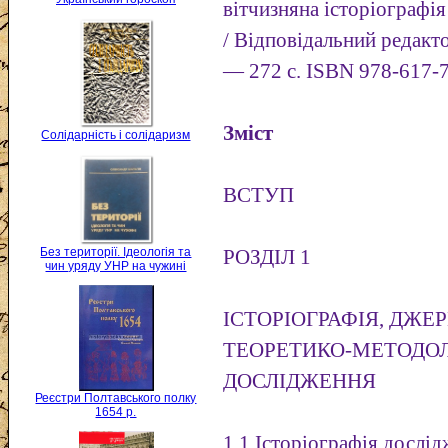
вітчизняна історіографія
/ Відповідальний редакт
— 272 с. ISBN 978-617-
Зміст
Солідарність і солідаризм
ВСТУП
Без території. Ідеологія та
РОЗДІЛ 1
чин уряду УНР на чужині
ІСТОРІОГРАФІЯ, ДЖЕ
ТЕОРЕТИКО-МЕТОДОЛ
ДОСЛІДЖЕННЯ
Реєстри Полтавського полку
1654 р.
1.1 Історіографія дослі