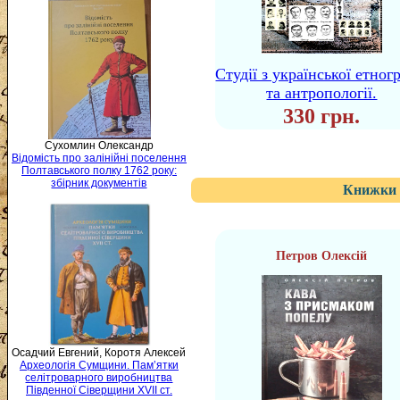
Студії з української етног
та антропології.
330 грн.
Сухомлин Олександр
Відомість про залінійні поселення
Полтавського полку 1762 року:
збірник документів
Книжки 
Петров Олексій
Осадчий Евгений, Коротя Алексей
Археологія Сумщини. Пам’ятки
селітроварного виробництва
Південної Сіверщини XVII ст.