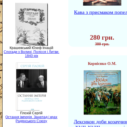
Кава з присмаком попе
280 грн.
380 грн.
Крашевський Юзеф Ігнацій
Спогади з Волині, Полісся і Литви.
1840 рік
Корнієнко О.М.
Плохій Сергій
Остання імперія. Занепад і крах
Лексикон доби козаччи
Радянського Союзу