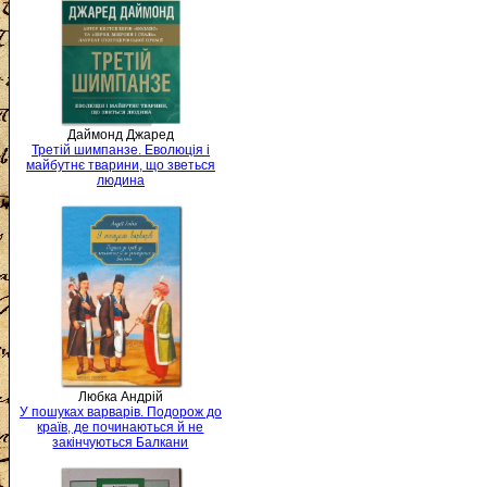
Даймонд Джаред
Третій шимпанзе. Еволюція і
майбутнє тварини, що зветься
людина
Любка Андрій
У пошуках варварів. Подорож до
країв, де починаються й не
закінчуються Балкани