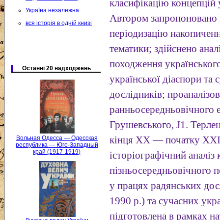
класифікацію концепцій 
Україна незалежна
Автором запропоновано 
вся історія в одній книзі
періодизацію накопиченн
тематики; здійснено анал
походження українського
Останні 20 надходжень
української діаспори та 
дослідників; проаналізов
ранньосередньовічного е
Грушевського, J1. Терле
кінця XX — початку XXI 
Вольная Одесса — Одесская
республика — Юго-Западный
край (1917-1919)
історіографічний аналіз
пізньосередньовічного 
у працях радянських досл
1990 р.) та сучасних укр
підготовлена в рамках н