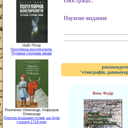
Ілюстрації..
Наукове видання
Найт Пітер
Популярна конспірологія.
Путівник теоріями змови
рекомендуем
"етнографія, давньоукр
Вовк Федір
Різніченко Олександр, Алфьоров
Олександр
Присяга козацьких полків, що були
у поході 1718 року