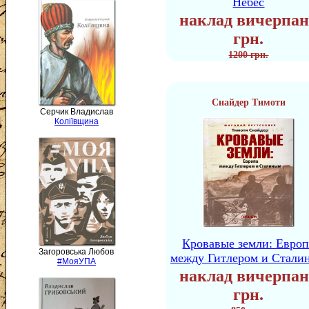
Небес
наклад вичерпан
грн.
1200 грн.
Снайдер Тимоти
Серчик Владислав
Коліївщина
Кровавые земли: Европ
Загоровська Любов
между Гитлером и Стали
#МояУПА
наклад вичерпан
грн.