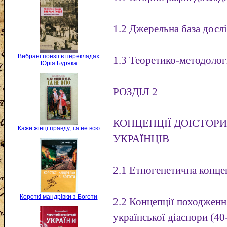
1.2 Джерельна база досл
Вибрані поезії в перекладах
1.3 Теоретико-методолог
Юрія Буряка
РОЗДІЛ 2
КОНЦЕПЦІЇ ДОІСТОР
Кажи жінці правду, та не всю
УКРАЇНЦІВ
2.1 Етногенетична конце
Короткі мандрівки з Боготи
2.2 Концепції походженн
української діаспори (40