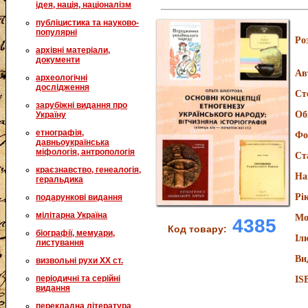
ідея, нація, націоналізм
публіцистика та науково-
популярні
Ро
архівні матеріали,
документи
Ав
археологічні
дослідження
Ст
зарубіжні видання про
Об
Україну
етнографія,
Фо
давньоукраїнська
міфологія, антропологія
Ст
краєзнавство, генеалогія,
На
геральдика
Рі
подарункові видання
мілітарна Україна
Мо
4385
Код товару:
біографії, мемуари,
Іл
листування
Ви
визвольні рухи XX ст.
періодичні та серійні
IS
видання
перекладна література