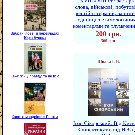
XVII-XVIII ст.: застаріл
слова, військові, побутов
релігійні терміни, запози
одиниці з етимологічни
коментарями та тлумачен
200 грн.
Вибрані поезії в перекладах
Юрія Буряка
360 грн.
Шпака І. В.
Кажи жінці правду, та не всю
Короткі мандрівки з Боготи
Ігор Сікорський. Від Києв
Коннектикута, від Неба 