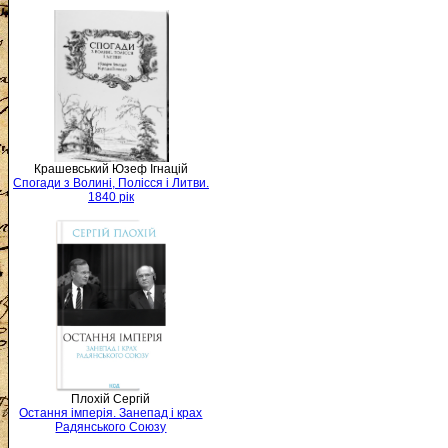
Крашевський Юзеф Ігнацій
Спогади з Волині, Полісся і Литви.
1840 рік
Плохій Сергій
Остання імперія. Занепад і крах
Радянського Союзу