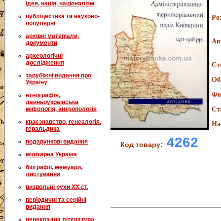
ідея, нація, націоналізм
публіцистика та науково-
Ро
популярні
архівні матеріали,
Ав
документи
археологічні
дослідження
Ст
зарубіжні видання про
Об
Україну
Фо
етнографія,
давньоукраїнська
міфологія, антропологія
Ст
краєзнавство, генеалогія,
На
геральдика
4262
подарункові видання
Код товару:
мілітарна Україна
біографії, мемуари,
листування
визвольні рухи XX ст.
періодичні та серійні
видання
перекладна література