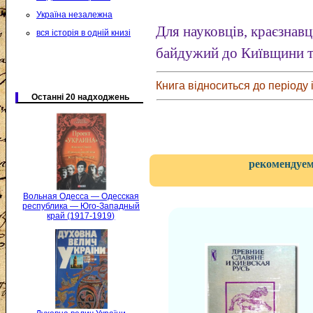
Україна незалежна
Для науковців, краєзнавці
вся історія в одній книзі
байдужий до Київщини та
Книга відноситься до періоду і
Останні 20 надходжень
рекомендуем
Вольная Одесса — Одесская
республика — Юго-Западный
край (1917-1919)