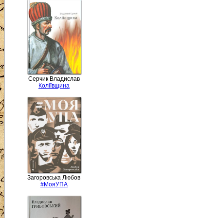
Серчик Владислав
Коліївщина
Загоровська Любов
#МояУПА