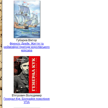
Губарев Віктор
Френсіс Дрейк. Життя та
неймовірні пригоди королівського
корсара
В'ятрович Володимир
Генерал Кук. Біографія покоління
УПА