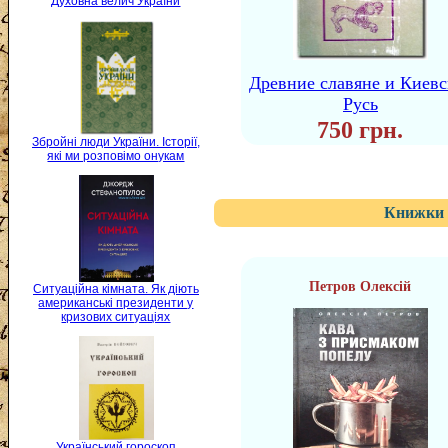
Духовна велич України
Древние славяне и Киевс
Русь
750 грн.
Збройні люди України. Історії,
які ми розповімо онукам
Книжки 
Петров Олексій
Ситуаційна кімната. Як діють
американські президенти у
кризових ситуаціях
Український гороскоп