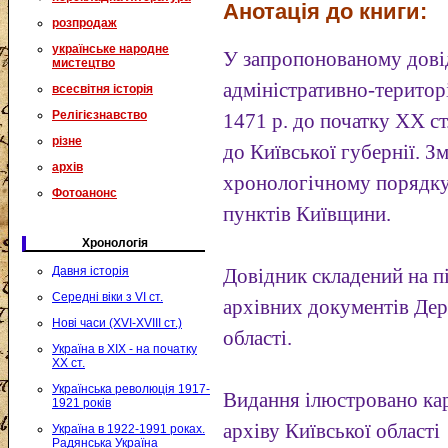
Анотація до книги:
розпродаж
українське народне
У запропонованому довід
мистецтво
адміністративно-територ
всесвітня історія
Релігієзнавство
1471 р. до початку XX ст
різне
до Київської губернії. З
архів
хронологічному порядку 
Фотоанонс
пунктів Київщини.
Хронологія
Давня історія
Довідник складений на п
Середні віки з VI ст.
архівних документів Дер
Нові часи (XVI-XVIII ст.)
області.
Україна в XIX - на початку
XX ст.
Українська революція 1917-
Видання ілюстровано ка
1921 років
архіву Київської області
Україна в 1922-1991 роках.
Радянська Україна