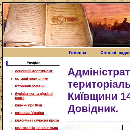
Головна
Останні надх
Розділи
Адміністра
основний асортимент
останні примірники
територіал
історичні романи
Київщини 14
букіністика та рідкісні
книги
Довідник.
книжки про Київ
козацька Україна
класична і сучасна проза
політологія, національна