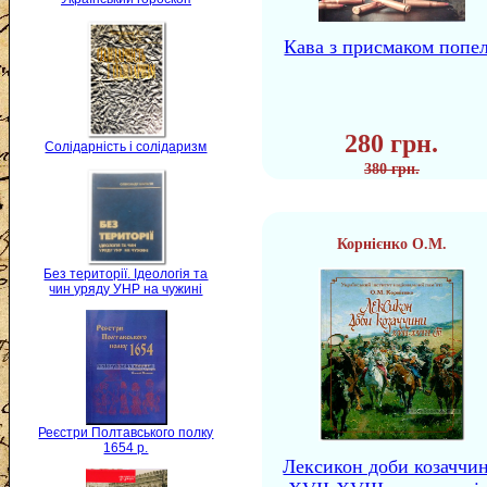
Кава з присмаком попе
280 грн.
Солідарність і солідаризм
380 грн.
Корнієнко О.М.
Без території. Ідеологія та
чин уряду УНР на чужині
Реєстри Полтавського полку
1654 р.
Лексикон доби козаччи