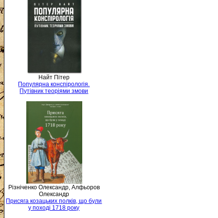
Найт Пітер
Популярна конспірологія.
Путівник теоріями змови
Різніченко Олександр, Алфьоров
Олександр
Присяга козацьких полків, що були
у поході 1718 року