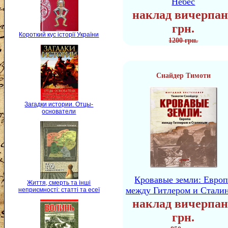
Небес
наклад вичерпан
грн.
Короткий кус історії України
1200 грн.
Снайдер Тимоти
Загадки истории. Отцы-
основатели
Кровавые земли: Европ
Життя, смерть та інші
между Гитлером и Стали
неприємності: статті та есеї
наклад вичерпан
грн.