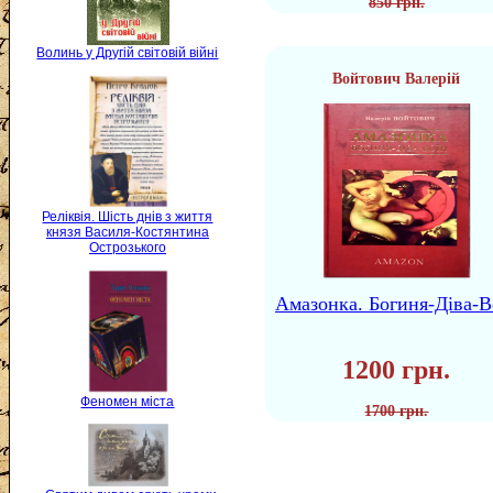
850 грн.
Волинь у Другій світовій війні
Войтович Валерій
Реліквія. Шість днів з життя
князя Василя-Костянтина
Острозького
Амазонка. Богиня-Діва-В
1200 грн.
Феномен міста
1700 грн.