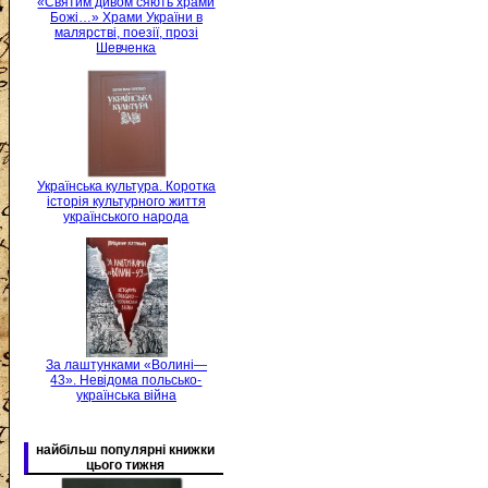
«Святим дивом сяють храми
Божі…» Храми України в
малярстві, поезії, прозі
Шевченка
Українська культура. Коротка
історія культурного життя
українського народа
За лаштунками «Волині—
43». Невідома польсько-
українська війна
найбільш популярні книжки
цього тижня