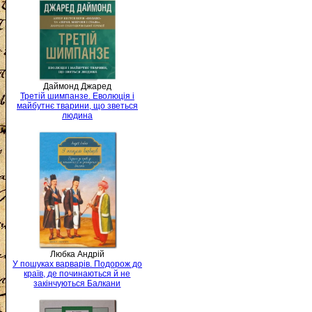
Даймонд Джаред
Третій шимпанзе. Еволюція і
майбутнє тварини, що зветься
людина
Любка Андрій
У пошуках варварів. Подорож до
країв, де починаються й не
закінчуються Балкани