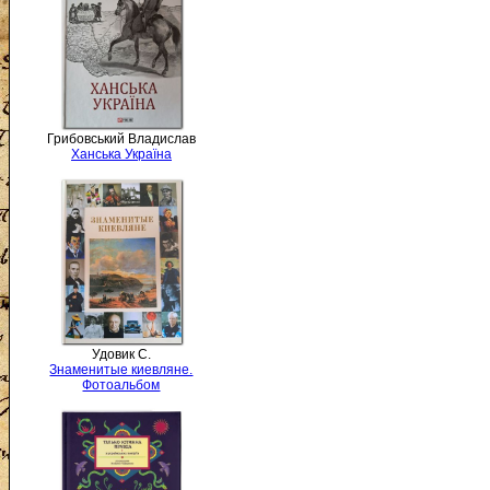
Грибовський Владислав
Ханська Україна
Удовик С.
Знаменитые киевляне.
Фотоальбом