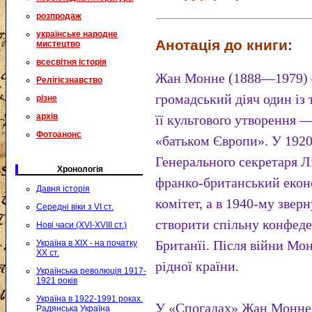
розпродаж
українське народне
Анотація до книги:
мистецтво
всесвітня історія
Жан Монне (1888—1979) 
Релігієзнавство
громадський діяч один із 
різне
архів
її культового утворення 
Фотоанонс
«батьком Європи». У 1920
Генерального секретаря Лі
Хронологія
франко-британський еко
Давня історія
комітет, а в 1940-му звер
Середні віки з VI ст.
створити спільну конфеде
Нові часи (XVI-XVIII ст.)
Британїі. Після війни Мо
Україна в XIX - на початку
XX ст.
рідної країни.
Українська революція 1917-
1921 років
Україна в 1922-1991 роках.
У «Спогадах» Жан Монне 
Радянська Україна