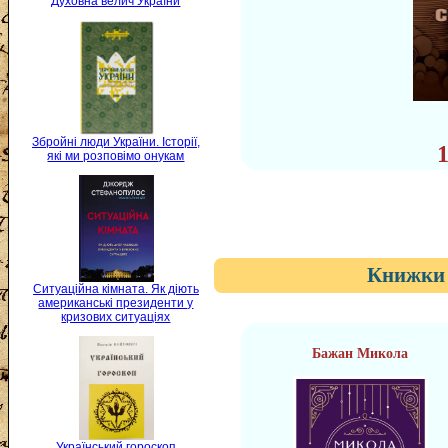
Духовна велич України
Збройні люди України. Історії,
які ми розповімо онукам
Книжки 
Ситуаційна кімната. Як діють
американські президенти у
кризових ситуаціях
Бажан Микола
Український гороскоп