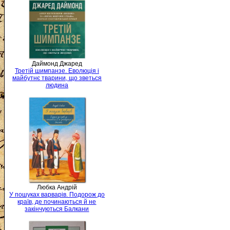
Даймонд Джаред
Третій шимпанзе. Еволюція і
майбутнє тварини, що зветься
людина
Любка Андрій
У пошуках варварів. Подорож до
країв, де починаються й не
закінчуються Балкани