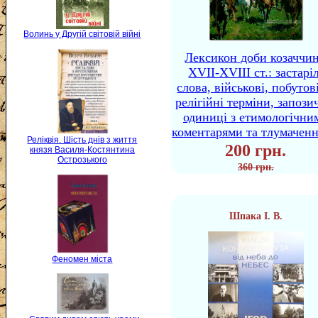
Волинь у Другій світовій війні
Лексикон доби козаччи
XVII-XVIII ст.: застаріл
слова, військові, побутов
релігійні терміни, запози
одиниці з етимологічни
коментарями та тлумачен
Реліквія. Шість днів з життя
200 грн.
князя Василя-Костянтина
Острозького
360 грн.
Шпака І. В.
Феномен міста