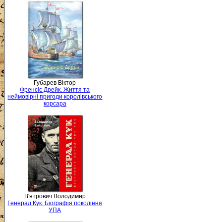
Губарев Віктор
Френсіс Дрейк. Життя та
неймовірні пригоди королівського
корсара
В'ятрович Володимир
Генерал Кук. Біографія покоління
УПА