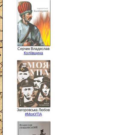
Серчик Владислав
Коліївщина
Загоровська Любов
#МояУПА