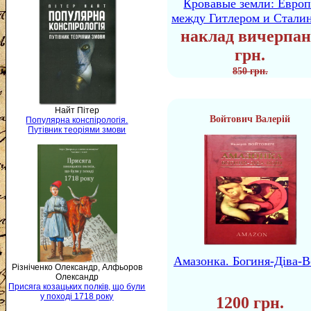
Кровавые земли: Европ
между Гитлером и Стали
наклад вичерпан
грн.
850 грн.
Найт Пітер
Войтович Валерій
Популярна конспірологія.
Путівник теоріями змови
Амазонка. Богиня-Діва-В
Різніченко Олександр, Алфьоров
Олександр
Присяга козацьких полків, що були
у поході 1718 року
1200 грн.