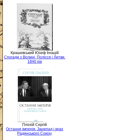
Крашевський Юзеф Ігнацій
Спогади з Волині, Полісся і Литви.
1840 рік
Плохій Сергій
Остання імперія. Занепад і крах
Радянського Союзу