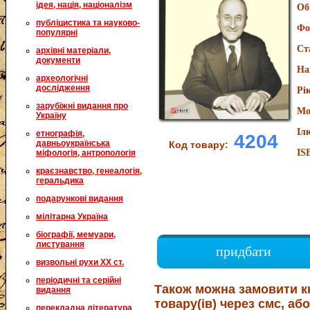
ідея, нація, націоналізм
Об
публіцистика та науково-
Фо
популярні
Ст
архівні матеріали,
документи
На
археологічні
дослідження
Рі
зарубіжні видання про
Мо
Україну
Іл
етнографія,
4204
давньоукраїнська
Код товару:
IS
міфологія, антропологія
краєзнавство, генеалогія,
геральдика
подарункові видання
мілітарна Україна
біографії, мемуари,
листування
придбати
визвольні рухи XX ст.
періодичні та серійні
Також можна замовити к
видання
товару(ів) через смс, або
перекладна література