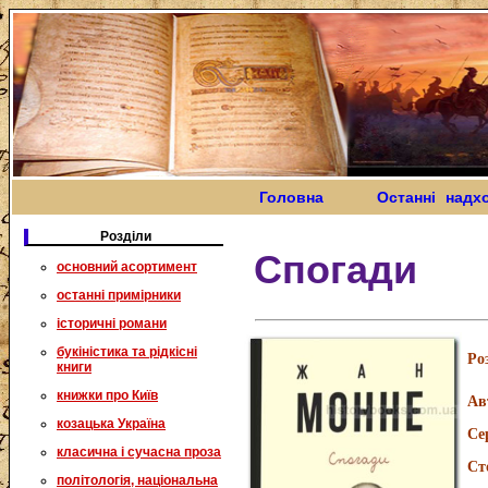
Головна
Останні надх
Розділи
Спогади
основний асортимент
останні примірники
історичні романи
букіністика та рідкісні
Ро
книги
книжки про Київ
Ав
козацька Україна
Се
класична і сучасна проза
Ст
політологія, національна