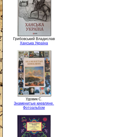
Грибовський Владислав
Ханська Україна
Удовик С.
Знаменитые киевляне.
Фотоальбом