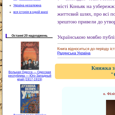
місті Коньяк на узбережж
Україна незалежна
вся історія в одній книзі
життєвий шлях, про всі п
зрештою привели до утво
Останні 20 надходжень
Українською мовбю публі
Книга відноситься до періоду іст
Радянська Україна
Книжка з
Вольная Одесса — Одесская
"
республика — Юго-Западный
край (1917-1919)
о. Філ