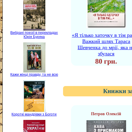
Вибрані поезії в перекладах
«Я тілько хаточку в тім раї
Юрія Буряка
Важкий шлях Тараса
Шевченка до мрії, яка 
збулася
80 грн.
Кажи жінці правду, та не всю
Книжки за
Петров Олексій
Короткі мандрівки з Боготи