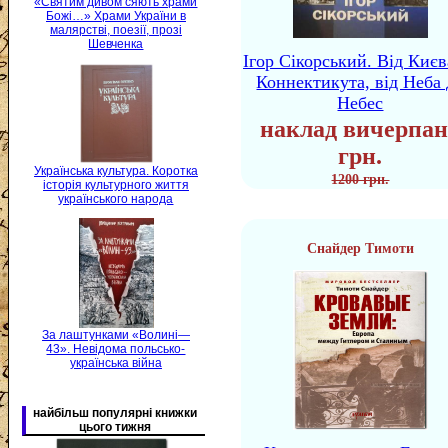
«Святим дивом сяють храми
Божі…» Храми України в
малярстві, поезії, прозі
Шевченка
Ігор Сікорський. Від Києв
Коннектикута, від Неба 
Небес
наклад вичерпан
грн.
Українська культура. Коротка
1200 грн.
історія культурного життя
українського народа
Снайдер Тимоти
За лаштунками «Волині—
43». Невідома польсько-
українська війна
найбільш популярні книжки
цього тижня