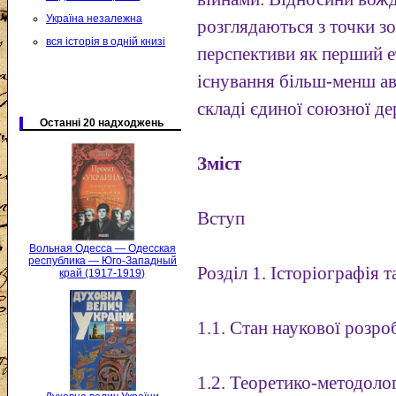
Україна незалежна
розглядаються з точки з
вся історія в одній книзі
перспективи як перший е
існування більш-менш ав
складі єдиної союзної д
Останні 20 надходжень
Зміст
Вступ
Вольная Одесса — Одесская
республика — Юго-Западный
Розділ 1. Історіографія 
край (1917-1919)
1.1. Стан наукової розр
1.2. Теоретико-методоло