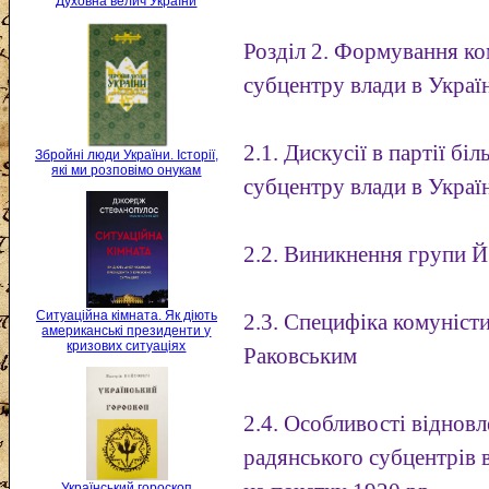
Духовна велич України
Розділ 2. Формування к
субцентру влади в Украї
2.1. Дискусії в партії бі
Збройні люди України. Історії,
які ми розповімо онукам
субцентру влади в Україн
2.2. Виникнення групи Й
Ситуаційна кімната. Як діють
2.3. Специфіка комуніст
американські президенти у
кризових ситуаціях
Раковським
2.4. Особливості віднов
радянського субцентрів 
Український гороскоп