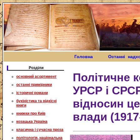
Головна
Останні надх
Розділи
Політичне 
основний асортимент
останні примірники
УРСР і СРСР
історичні романи
відносин ц
букіністика та рідкісні
книги
влади (1917
книжки про Київ
козацька Україна
класична і сучасна проза
політологія, національна