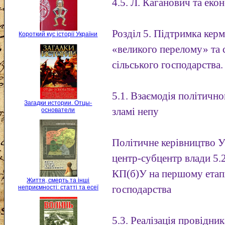
4.5. Л. Каганович та ек
Розділ 5. Підтримка кер
Короткий кус історії України
«великого перелому» та с
сільського господарства.
5.1. Взаємодія політичн
Загадки истории. Отцы-
зламі непу
основатели
Політичне керівництво 
центр-субцентр влади 5.
КП(б)У на першому етапі 
Життя, смерть та інші
господарства
неприємності: статті та есеї
5.3. Реалізація провідн