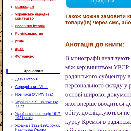
придбати
розпродаж
українське народне
Також можна замовити к
мистецтво
товару(ів) через смс, або
всесвітня історія
Релігієзнавство
різне
Анотація до книги:
архів
Фотоанонс
В монографії аналізуютьс
між керівництвом УРСР 
Хронологія
радянського субцентру в
Давня історія
персонального складу у 
Середні віки з VI ст.
основі широкої документ
Нові часи (XVI-XVIII ст.)
Україна в XIX - на початку
якої вперше вводиться д
XX ст.
обігу, досліджуються не
Українська революція 1917-
1921 років
курсу Кремля в радянськ
Україна в 1922-1991 роках.
Радянська Україна
війнами. Відносини вож