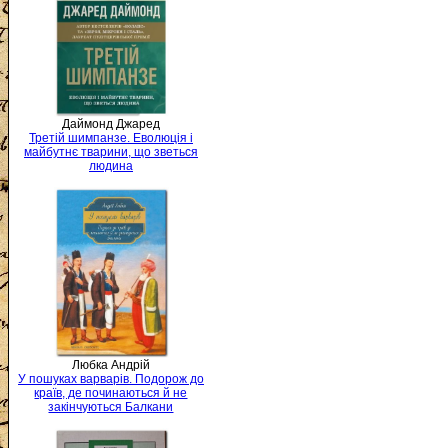
Даймонд Джаред
Третій шимпанзе. Еволюція і
майбутнє тварини, що зветься
людина
Любка Андрій
У пошуках варварів. Подорож до
країв, де починаються й не
закінчуються Балкани