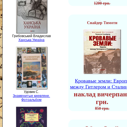
1200 грн.
Снайдер Тимоти
Грибовський Владислав
Ханська Україна
Кровавые земли: Европ
между Гитлером и Стали
Удовик С.
наклад вичерпан
Знаменитые киевляне.
Фотоальбом
грн.
850 грн.