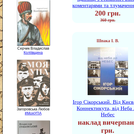
коментарями та тлумачен
200 грн.
360 грн.
Шпака І. В.
Серчик Владислав
Коліївщина
Ігор Сікорський. Від Києв
Коннектикута, від Неба 
Загоровська Любов
#МояУПА
Небес
наклад вичерпан
грн.