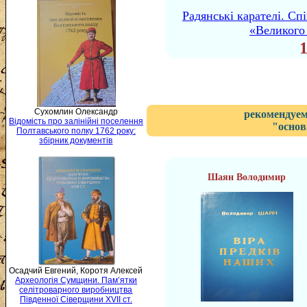
Радянські карателі. С
«Великого 
Сухомлин Олександр
рекомендуем
Відомість про залінійні поселення
"основ
Полтавського полку 1762 року:
збірник документів
Шаян Володимир
Осадчий Евгений, Коротя Алексей
Археологія Сумщини. Пам’ятки
селітроварного виробництва
Південної Сіверщини XVII ст.