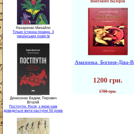
Войтович Валерій
Назаренко Михайло
Тілько істинна правда. З
українських повір’їв
Амазонка. Богиня-Діва-В
1200 грн.
1700 грн.
Денисенко Вадим, Пирович
Віталій
Постпутін. Росія, з якою нам
доведеться жити наступні 50 років