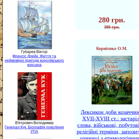
280 грн.
380 грн.
Корнієнко О.М.
Губарев Віктор
Френсіс Дрейк. Життя та
неймовірні пригоди королівського
корсара
Лексикон доби козаччи
XVII-XVIII ст.: застаріл
В'ятрович Володимир
слова, військові, побутов
Генерал Кук. Біографія покоління
релігійні терміни, запози
УПА
одиниці з етимологічни