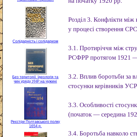
на початку 1920 рр.
Розділ 3. Конфлікти мі
у процесі створення СР
Солідарність і солідаризм
3.1. Протиріччя між стр
РСФРР протягом 1921 — 
3.2. Вплив боротьби за в
Без території. Ідеологія та
чин уряду УНР на чужині
стосунки керівників УСР
3.3. Особливості стосун
(початок — середина 1922
Реєстри Полтавського полку
1654 р.
3.4. Боротьба навколо с