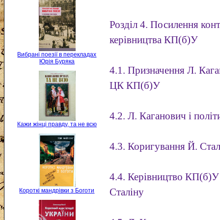
Розділ 4. Посилення кон
керівництва КП(б)У
Вибрані поезії в перекладах
Юрія Буряка
4.1. Призначення Л. Каг
ЦК КП(б)У
4.2. Л. Каганович і політ
Кажи жінці правду, та не всю
4.3. Коригування Й. Стал
4.4. Керівництво КП(б)У
Сталіну
Короткі мандрівки з Боготи