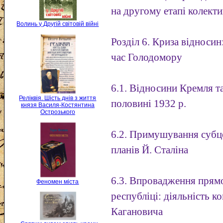
на другому етапі колектив
Волинь у Другій світовій війні
Розділ 6. Криза відноси
час Голодомору
6.1. Відносини Кремля т
Реліквія. Шість днів з життя
половині 1932 р.
князя Василя-Костянтина
Острозького
6.2. Примушування субц
планів Й. Сталіна
6.3. Впровадження прямо
Феномен міста
республіці: діяльність к
Кагановича