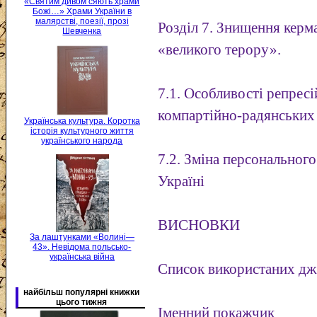
«Святим дивом сяють храми
Божі…» Храми України в
малярстві, поезії, прозі
Розділ 7. Знищення керм
Шевченка
«великого терору».
7.1. Особливості репрес
компартійно-радянських
Українська культура. Коротка
історія культурного життя
українського народа
7.2. Зміна персонального
Україні
ВИСНОВКИ
За лаштунками «Волині—
43». Невідома польсько-
українська війна
Список використаних дже
найбільш популярні книжки
цього тижня
Іменний покажчик