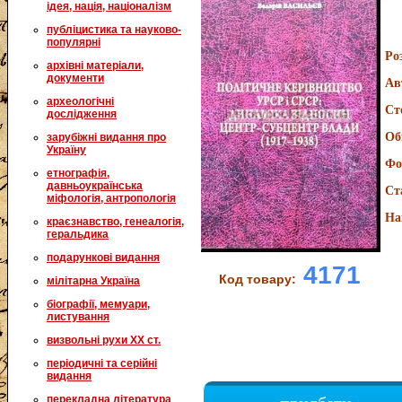
ідея, нація, націоналізм
публіцистика та науково-
популярні
Ро
архівні матеріали,
документи
Ав
археологічні
Ст
дослідження
Об
зарубіжні видання про
Україну
Фо
етнографія,
давньоукраїнська
Ст
міфологія, антропологія
На
краєзнавство, генеалогія,
геральдика
подарункові видання
4171
Код товару:
мілітарна Україна
біографії, мемуари,
листування
визвольні рухи XX ст.
періодичні та серійні
видання
перекладна література