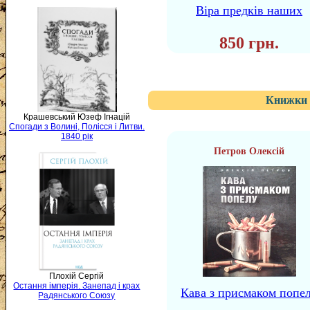
Віра предків наших
850 грн.
Книжки 
Крашевський Юзеф Ігнацій
Спогади з Волині, Полісся і Литви.
1840 рік
Петров Олексій
Плохій Сергій
Остання імперія. Занепад і крах
Кава з присмаком попе
Радянського Союзу