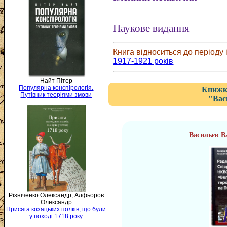
Наукове видання
Книга відноситься до періоду і
1917-1921 років
Найт Пітер
Популярна конспірологія.
Книжка
Путівник теоріями змови
"Вас
Васильєв В
Різніченко Олександр, Алфьоров
Олександр
Присяга козацьких полків, що були
у поході 1718 року