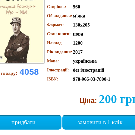
560
Сторінок:
м'яка
Обкладинка:
130х205
Формат:
нова
Стан книги:
1200
Наклад
2017
Рік видання:
українська
Мова:
4058
без ілюстрацій
Ілюстрації:
 товару:
978-966-03-7800-1
ISBN:
200 гр
Ціна:
придбати
замовити в 1 клік