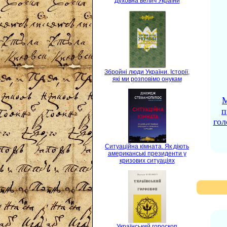
Духовна велич України
Збройні люди України. Історії,
які ми розповімо онукам
М
п
гол
Ситуаційна кімната. Як діють
американські президенти у
кризових ситуаціях
Український гороскоп