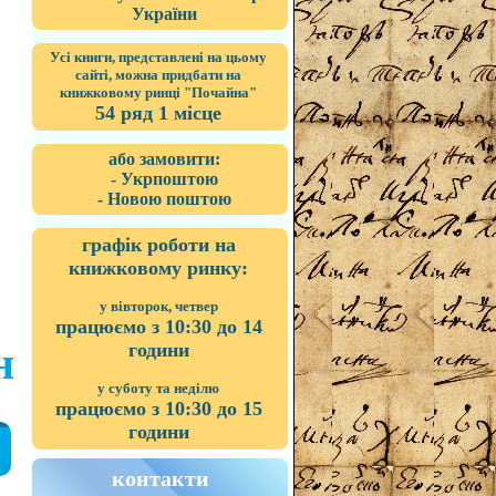
України
Усі книги, представлені на цьому
сайті, можна придбати на
книжковому ринці "Почайна"
54 ряд 1 місце
або замовити:
- Укрпоштою
- Новою поштою
графік роботи на
книжковому ринку:
у вівторок, четвер
працюємо з 10:30 до 14
години
н
у суботу та неділю
працюємо з 10:30 до 15
години
контакти