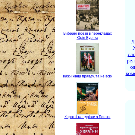
Вибрані поезії в перекладах
Юрія Буряка
Л
X
сло
рел
о
ком
Кажи жінці правду, та не всю
Короткі мандрівки з Боготи