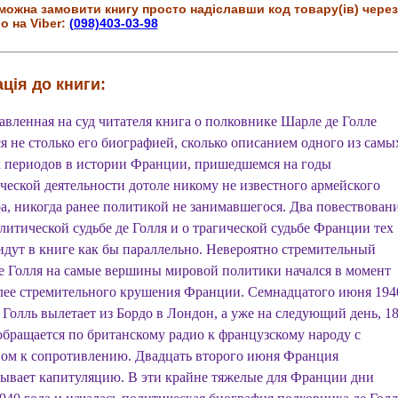
можна замовити книгу просто надіславши код товару(ів) через
о на Viber:
(098)403-03-98
ція до книги:
авленная на суд читателя книга о полковнике Шарле де Голле
ся не столько его биографией, сколько описанием одного из самы
 периодов в истории Франции, пришедшемся на годы
ческой деятельности дотоле никому не известного армейского
а, никогда ранее политикой не занимавшегося. Два повествован
литической судьбе де Голля и о трагической судьбе Франции тех
идут в книге как бы параллельно. Невероятно стремительный
де Голля на самые вершины мировой политики начался в момент
лее стремительного крушения Франции. Семнадцатого июня 194
е Голль вылетает из Бордо в Лондон, а уже на следующий день, 1
обращается по британскому радио к французскому народу с
ом к сопротивлению. Двадцать второго июня Франция
ывает капитуляцию. В эти крайне тяжелые для Франции дни