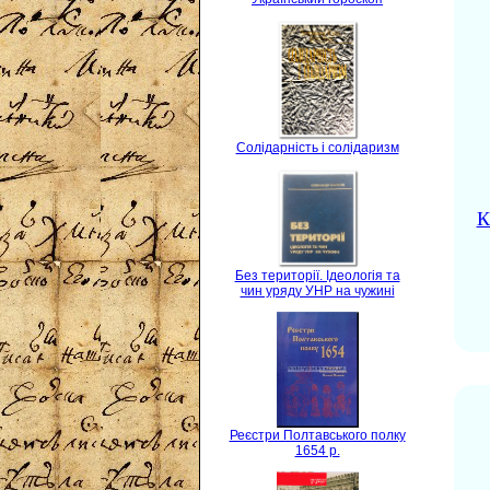
Солідарність і солідаризм
К
Без території. Ідеологія та
чин уряду УНР на чужині
Реєстри Полтавського полку
1654 р.