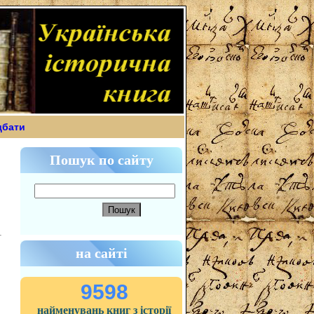
дбати
Пошук по сайту
на сайті
9598
найменувань книг з історії