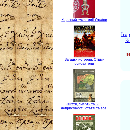
Короткий кус історії України
Іго
Ко
н
Загадки истории. Отцы-
основатели
Життя, смерть та інші
неприємності: статті та есеї