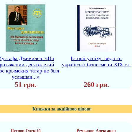
устафа Джемилев: «На
Iсторii успiху: видатні
ротяжении десятилетий
українські бізнесмени ХІХ ст.
ос крымских татар не был
услышан...»
51 грн.
260 грн.
Книжки за акційною ціною:
Петров Олексій
Речкалов Александр