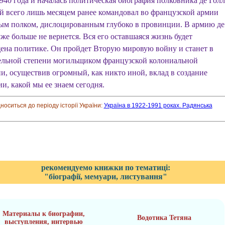
940 года и началась политическая биография полковника де Голл
й всего лишь месяцем ранее командовал во французской армии
ым полком, дислоцированным глубоко в провинции. В армию де
уже больше не вернется. Вся его оставшаяся жизнь будет
ена политике. Он пройдет Вторую мировую войну и станет в
ельной степени могильщиком французской колониальной
и, осуществив огромный, как никто иной, вклад в создание
и, какой мы ее знаем сегодня.
дноситься до періоду історії України:
Україна в 1922-1991 роках. Радянська
рекомендуемо книжки по тематиці:
"біографії, мемуари, листування"
Материалы к биографии,
Водотика Тетяна
выступления, интервью