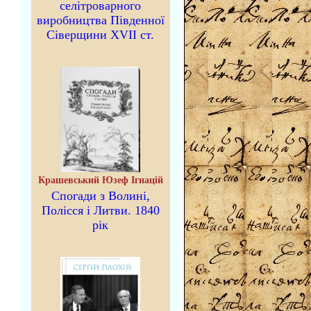
селітроварного
виробництва Південної
Сіверщини XVII ст.
Крашевський Юзеф Ігнацій
Спогади з Волині,
Полісся і Литви. 1840
рік