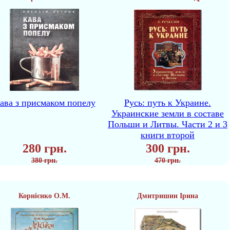
ава з присмаком попелу
Русь: путь к Украине.
Украинские земли в составе
Польши и Литвы. Части 2 и 3
книги второй
280 грн.
300 грн.
380 грн.
470 грн.
Корнієнко О.М.
Дмитришин Ірина