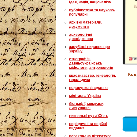
ідея, нація, націоналізм
публіцистика та науково-
популярні
архівні матеріали,
документи
археологічні
дослідження
зарубіжні видання про
Україну
етнографія,
давньоукраїнська
міфологія, антропологія
Код
краєзнавство, генеалогія,
геральдика
подарункові видання
мілітарна Україна
біографії, мемуари,
листування
визвольні рухи XX ст.
періодичні та серійні
видання
перекладна література