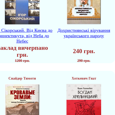
р Сікорський. Від Києва до
Дохристиянські вірування
ннектикута, від Неба до
українського народу
Небес
аклад вичерпано
240 грн.
грн.
1200 грн.
290 грн.
Снайдер Тимоти
Хоткевич Гнат