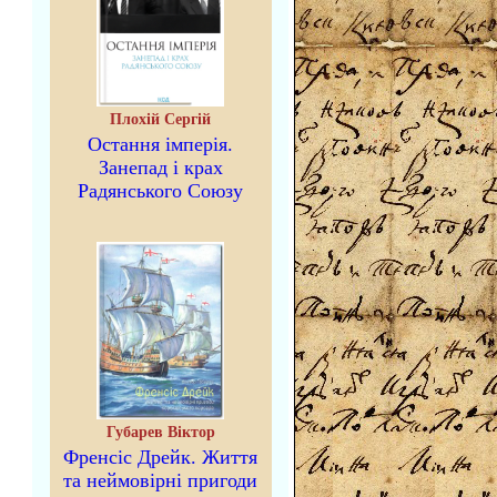
Плохій Сергій
Остання імперія.
Занепад і крах
Радянського Союзу
Губарев Віктор
Френсіс Дрейк. Життя
та неймовірні пригоди