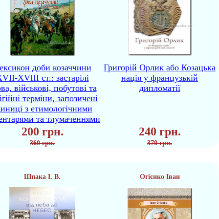
ексикон доби козаччини
Григорій Орлик або Козацька
VII-XVIII ст.: застарілі
нація у французькій
ва, військові, побутові та
дипломатії
ігійні терміни, запозичені
диниці з етимологічними
ентарями та тлумаченнями
200 грн.
240 грн.
360 грн.
370 грн.
Шпака І. В.
Огієнко Іван