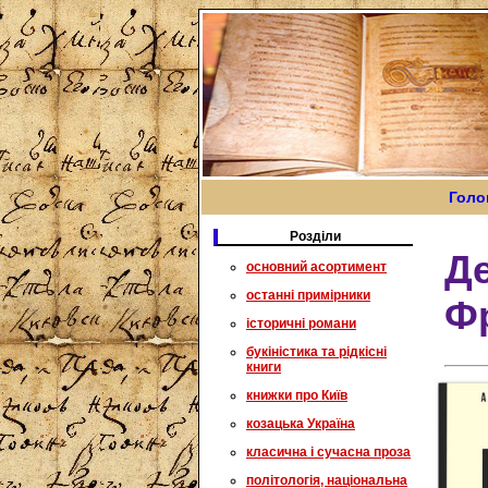
Голо
Розділи
Де
основний асортимент
останні примірники
Ф
історичні романи
букіністика та рідкісні
книги
книжки про Київ
козацька Україна
класична і сучасна проза
політологія, національна