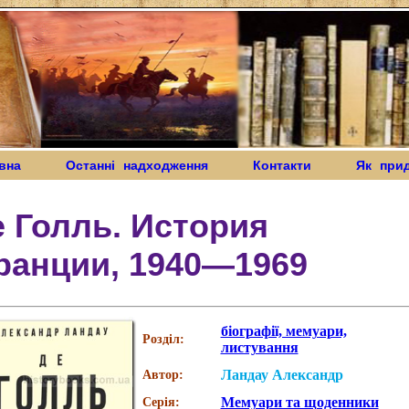
вна
Останні надходження
Контакти
Як при
 Голль. История
ранции, 1940—1969
біографії, мемуари,
Розділ:
листування
Ландау Александр
Автор:
Мемуари та щоденники
Серія: