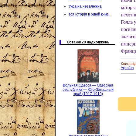
июня 1
Україна незалежна
которы
вся історія в одній книзі
пехотн
Голль 
посвящ
значит
Останні 20 надходжень
импери
Франци
Книга ві
Україна
Вольная Одесса — Одесская
республика — Юго-Западный
край (1917-1919)