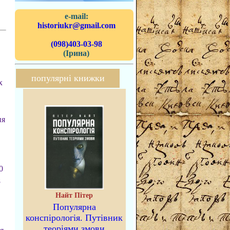
e-mail:
historiukr@gmail.com
(098)403-03-98
(Ірина)
популярні книжки
х
ия
0
8
Найт Пітер
Популярна
конспірологія. Путівник
теоріями змови