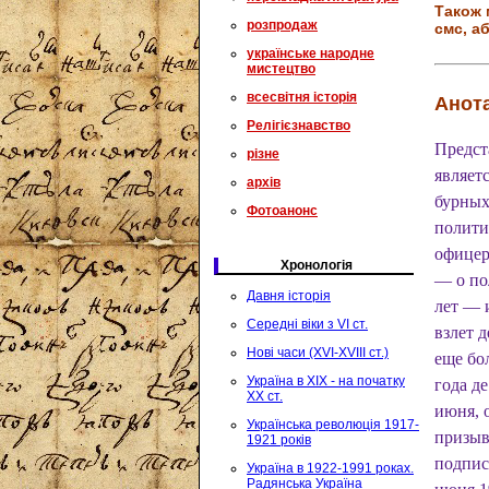
Також 
розпродаж
смс, аб
українське народне
мистецтво
всесвітня історія
Анота
Релігієзнавство
Предст
різне
являет
архів
бурных
Фотоанонс
полити
офицер
Хронологія
— о по
Давня історія
лет — 
Середні віки з VI ст.
взлет 
Нові часи (XVI-XVIII ст.)
еще бо
Україна в XIX - на початку
года д
XX ст.
июня, 
Українська революція 1917-
призыв
1921 років
подпис
Україна в 1922-1991 роках.
Радянська Україна