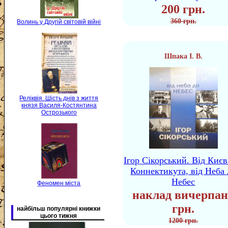
200 грн.
360 грн.
Волинь у Другій світовій війні
Шпака І. В.
Реліквія. Шість днів з життя
князя Василя-Костянтина
Острозького
Ігор Сікорський. Від Києв
Коннектикута, від Неба 
Небес
Феномен міста
наклад вичерпан
грн.
найбільш популярні книжки
цього тижня
1200 грн.