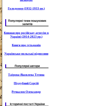
Голодомор (1932-1933 рр.)
Популярні теми пошукових
запитів
Книжки про російську агресію в
Україні (2014-2023 рр.)
Книги про гетьманів
Українсько-польські відносини
Популярні автори
Таїрова-Яковлева Тетяна
Піддубний Сергій
Речкалов Олександр
Історичні постаті України