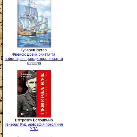
Губарев Віктор
Френсіс Дрейк. Життя та
неймовірні пригоди королівського
корсара
В'ятрович Володимир
Генерал Кук. Біографія покоління
УПА