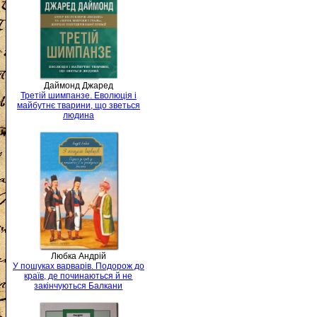
Даймонд Джаред
Третій шимпанзе. Еволюція і
майбутнє тварини, що зветься
людина
Любка Андрій
У пошуках варварів. Подорож до
країв, де починаються й не
закінчуються Балкани