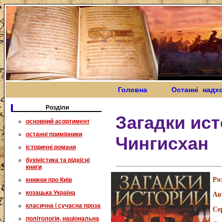
Головна
Останні надх
Розділи
Загадки ист
основний асортимент
останні примірники
Чингисхан
історичні романи
букіністика та рідкісні
книги
Ро
книжки про Київ
козацька Україна
Ав
класична і сучасна проза
Се
політологія, національна