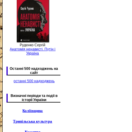
Руденко Сергій
Анатомія ненависті. Путін і
Україна
Останні 500 надходжень на
сайт
останні 500 надходжень
Визначні періоди та подіі в
історії України
Коліївщина
Трипільська культура
Козацтво