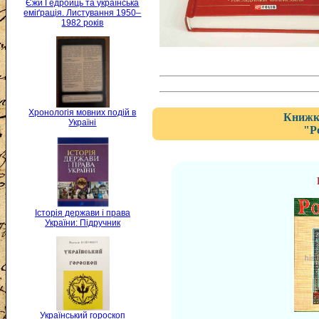
Єжи Ґедройць та українська
еміґрація. Листування 1950–
1982 років
Хронологія мовних подій в
Книжка
Україні
"Р
Історія держави і права
України: Підручник
Український гороскоп