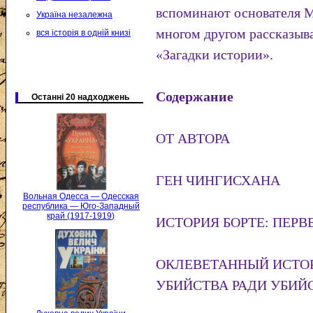
вспоминают основателя М
Україна незалежна
многом другом рассказыва
вся історія в одній книзі
«Загадки истории».
Содержание
Останні 20 надходжень
ОТ АВТОРА
ГЕН ЧИНГИСХАНА
Вольная Одесса — Одесская
республика — Юго-Западный
край (1917-1919)
ИСТОРИЯ БОРТЕ: ПЕР
ОКЛЕВЕТАННЫЙ ИСТОР
УБИЙСТВА РАДИ УБИЙ