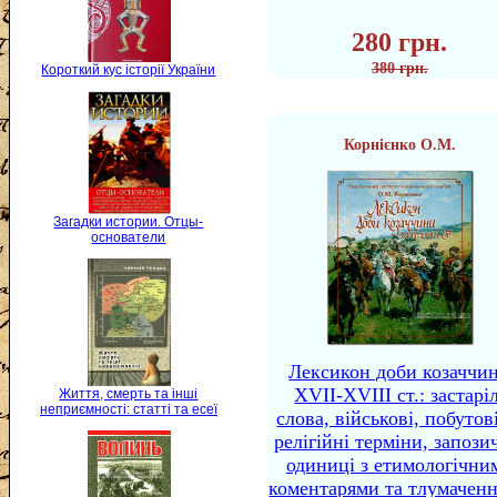
280 грн.
380 грн.
Короткий кус історії України
Корнієнко О.М.
Загадки истории. Отцы-
основатели
Лексикон доби козаччи
XVII-XVIII ст.: застаріл
Життя, смерть та інші
неприємності: статті та есеї
слова, військові, побутов
релігійні терміни, запози
одиниці з етимологічни
коментарями та тлумачен