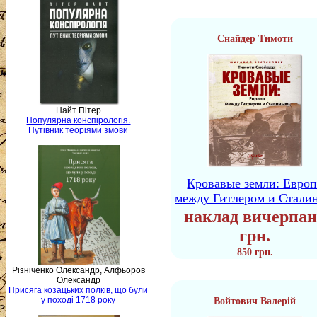
Снайдер Тимоти
Найт Пітер
Популярна конспірологія.
Путівник теоріями змови
Кровавые земли: Европ
между Гитлером и Стали
наклад вичерпан
грн.
850 грн.
Різніченко Олександр, Алфьоров
Олександр
Присяга козацьких полків, що були
у поході 1718 року
Войтович Валерій