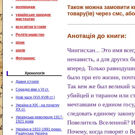
Також можна замовити к
розпродаж
товару(ів) через смс, або
українське народне
мистецтво
всесвітня історія
Анотація до книги:
Релігієзнавство
різне
Чингисхан... Это имя всег
архів
ненависть, а для других 
Фотоанонс
вперед. Только равнодушн
Хронологія
было при его жизни, почти
Давня історія
Так кем же был великий 
Середні віки з VI ст.
убийцей и тираном или с
Нові часи (XVI-XVIII ст.)
мечтавшим о едином госуд
Україна в XIX - на початку
XX ст.
следовать единому закону
Українська революція 1917-
Повелитель Вселенной? И
1921 років
Україна в 1922-1991 роках.
Почему, когда говорят о 
Радянська Україна