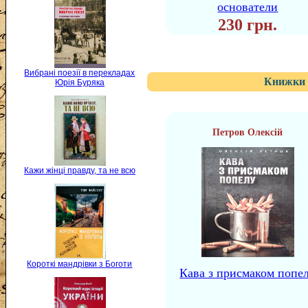
основатели
230 грн.
Вибрані поезії в перекладах
Книжки 
Юрія Буряка
Петров Олексій
Кажи жінці правду, та не всю
Короткі мандрівки з Боготи
Кава з присмаком попе