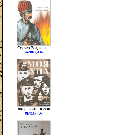
Серчик Владислав
Коліївщина
Загоровська Любов
#МояУПА