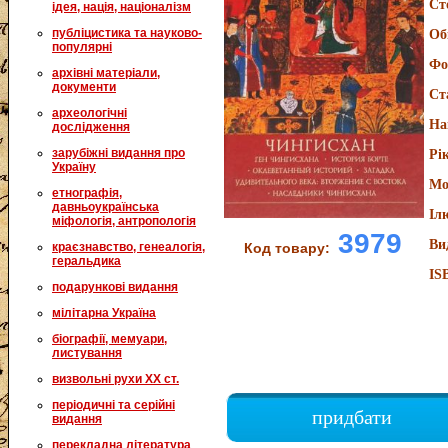
Ст
ідея, нація, націоналізм
публіцистика та науково-
Об
популярні
Фо
архівні матеріали,
документи
Ст
археологічні
На
дослідження
зарубіжні видання про
Рі
Україну
Мо
етнографія,
давньоукраїнська
Іл
міфологія, антропологія
3979
Ви
краєзнавство, генеалогія,
Код товару:
геральдика
IS
подарункові видання
мілітарна Україна
біографії, мемуари,
листування
визвольні рухи XX ст.
періодичні та серійні
придбати
видання
перекладна література