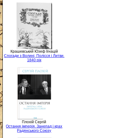
Крашевський Юзеф Ігнацій
Спогади з Волині, Полісся і Литви.
1840 рік
Плохій Сергій
Остання імперія. Занепад і крах
Радянського Союзу