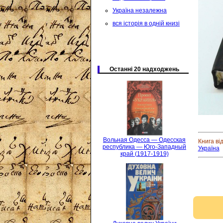
Україна незалежна
вся історія в одній книзі
Останні 20 надходжень
Вольная Одесса — Одесская
Книга ві
республика — Юго-Западный
Україна
край (1917-1919)