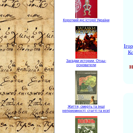
Короткий кус історії України
Іго
Ко
Загадки истории. Отцы-
н
основатели
Життя, смерть та інші
неприємності: статті та есеї