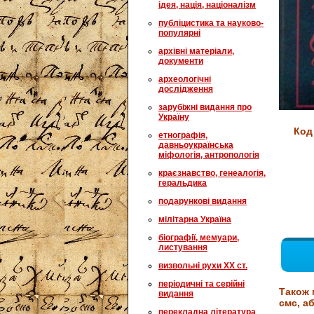
ідея, нація, націоналізм
публіцистика та науково-
популярні
архівні матеріали,
документи
археологічні
дослідження
зарубіжні видання про
Україну
Код
етнографія,
давньоукраїнська
міфологія, антропологія
краєзнавство, генеалогія,
геральдика
подарункові видання
мілітарна Україна
біографії, мемуари,
листування
визвольні рухи XX ст.
періодичні та серійні
Також 
видання
смс, аб
перекладна література