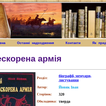
вна
Останні надходження
Контакти
Як при
скорена армія
біографії, мемуари,
Розділ:
листування
Йовик Іван
Автор:
320
Сторінок:
тверда
Обкладинка: