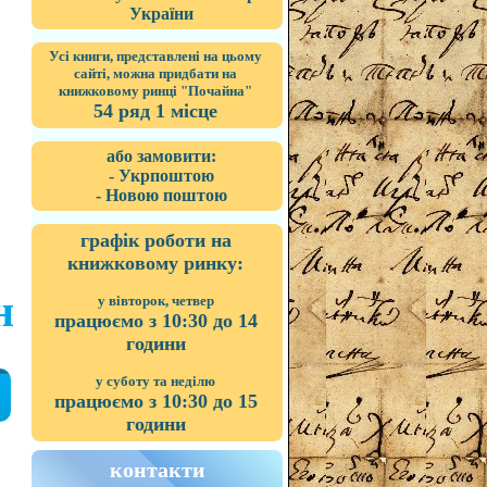
України
Усі книги, представлені на цьому
сайті, можна придбати на
книжковому ринці "Почайна"
54 ряд 1 місце
або замовити:
- Укрпоштою
- Новою поштою
графік роботи на
книжковому ринку:
н
у вівторок, четвер
працюємо з 10:30 до 14
години
у суботу та неділю
працюємо з 10:30 до 15
години
контакти