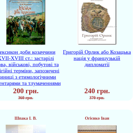
ексикон доби козаччини
Григорій Орлик або Козацька
VII-XVIII ст.: застарілі
нація у французькій
ва, військові, побутові та
дипломатії
ігійні терміни, запозичені
диниці з етимологічними
ентарями та тлумаченнями
200 грн.
240 грн.
360 грн.
370 грн.
Шпака І. В.
Огієнко Іван