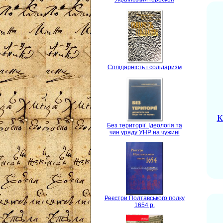
Солідарність і солідаризм
К
Без території. Ідеологія та
чин уряду УНР на чужині
Реєстри Полтавського полку
1654 р.