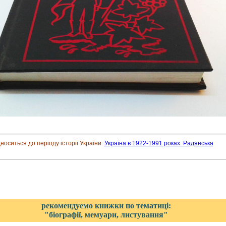
дноситься до періоду історії України:
Україна в 1922-1991 роках. Радянська
рекомендуемо книжки по тематиці:
"біографії, мемуари, листування"