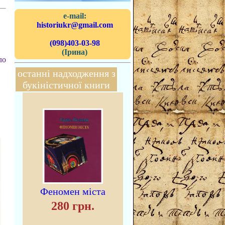
e-mail:
historiukr@gmail.com
(098)403-03-98
(Ірина)
ло
останні надходження з
букіністичної книги
Феномен міста
280 грн.