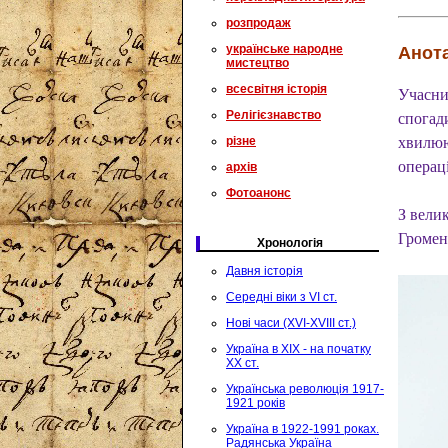
розпродаж
українське народне
Анота
мистецтво
всесвітня історія
Учасни
Релігієзнавство
спогади
різне
хвилюю
операц
архів
Фотоанонс
З велик
Громен
Хронологія
Давня історія
Середні віки з VI ст.
Нові часи (XVI-XVIII ст.)
Україна в XIX - на початку
XX ст.
Українська революція 1917-
1921 років
Україна в 1922-1991 роках.
Радянська Україна