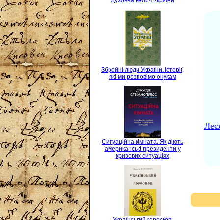
Духовна велич України
Збройні люди України. Історії,
які ми розповімо онукам
Лес
Ситуаційна кімната. Як діють
американські президенти у
кризових ситуаціях
Український гороскоп