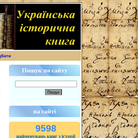
дбати
Пошук по сайту
на сайті
9598
найменувань книг з історії