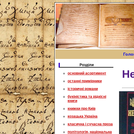
Голо
Розділи
Не
основний асортимент
останні примірники
історичні романи
букіністика та рідкісні
книги
книжки про Київ
козацька Україна
класична і сучасна проза
політологія, національна