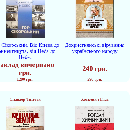
р Сікорський. Від Києва до
Дохристиянські вірування
ннектикута, від Неба до
українського народу
Небес
аклад вичерпано
240 грн.
грн.
1200 грн.
290 грн.
Снайдер Тимоти
Хоткевич Гнат