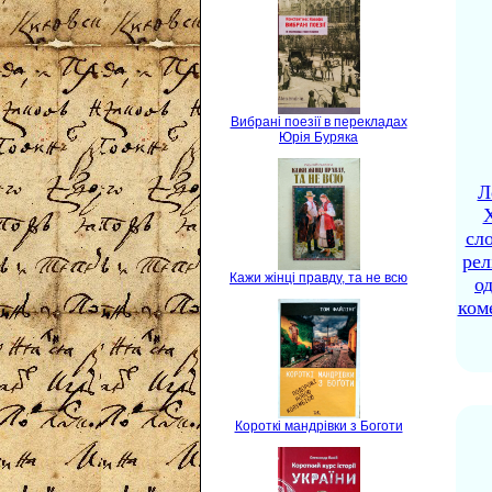
Вибрані поезії в перекладах
Юрія Буряка
Л
X
сло
рел
Кажи жінці правду, та не всю
о
ком
Короткі мандрівки з Боготи