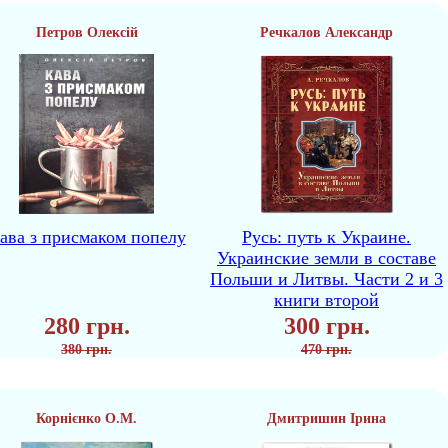
Петров Олексій
Речкалов Александр
ава з присмаком попелу
Русь: путь к Украине.
Украинские земли в составе
Польши и Литвы. Части 2 и 3
книги второй
280 грн.
300 грн.
380 грн.
470 грн.
Корнієнко О.М.
Дмитришин Ірина