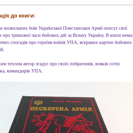
ція до книги:
к визвольних боїв Української Повстанської Армії описує свої
 про тривожні часи бойових дій за Вільну Україну. В книзі нема
чих спогадів про героїзм воїнів УПА, яскравих картин бойових
ій.
им теплом автор згадує про своїх побратимів, вояків сотні
ка, командирів УПА.