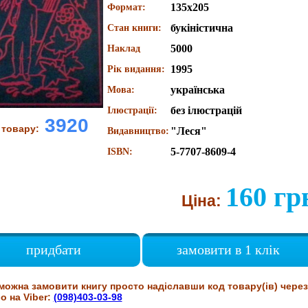
135х205
Формат:
букіністична
Стан книги:
5000
Наклад
1995
Рік видання:
українська
Мова:
без ілюстрацій
Ілюстрації:
3920
 товару:
"Леся"
Видавництво:
5-7707-8609-4
ISBN:
160 гр
Ціна:
придбати
замовити в 1 клік
можна замовити книгу просто надіславши код товару(ів) через
о на Viber:
(098)403-03-98