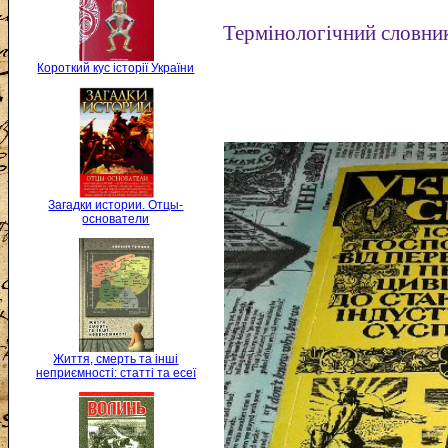
Термінологічний словни
Короткий кус історії України
Загадки истории. Отцы-
основатели
Життя, смерть та інші
неприємності: статті та есеї