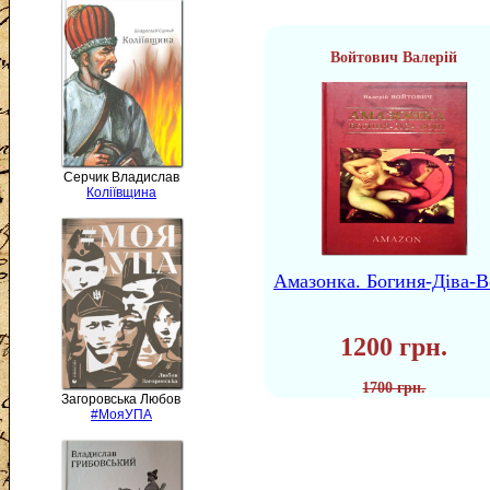
Войтович Валерій
Серчик Владислав
Коліївщина
Амазонка. Богиня-Діва-В
1200 грн.
1700 грн.
Загоровська Любов
#МояУПА