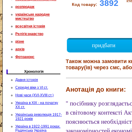
IS
3892
Код товару:
розпродаж
українське народне
мистецтво
всесвітня історія
Релігієзнавство
різне
придбати
архів
Фотоанонс
Також можна замовити к
товару(ів) через смс, або
Хронологія
Давня історія
Середні віки з VI ст.
Анотація до книги:
Нові часи (XVI-XVIII ст.)
" посібнику розглядаєтьс
Україна в XIX - на початку
XX ст.
в світовому контексті Ак
Українська революція 1917-
1921 років
пояснюється необхідніст
Україна в 1922-1991 роках.
закономірностей економі
Радянська Україна