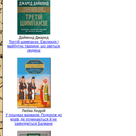
Даймонд Джаред
Третій шимпанзе. Еволюція і
майбутнє тварини, що зветься
людина
Любка Андрій
У пошуках варварів. Подорож до
країв, де починаються й не
закінчуються Балкани