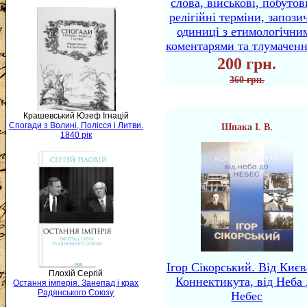
слова, військові, побутов
релігійні терміни, запози
одиниці з етимологічни
коментарями та тлумачен
200 грн.
360 грн.
Крашевський Юзеф Ігнацій
Спогади з Волині, Полісся і Литви.
Шпака І. В.
1840 рік
Ігор Сікорський. Від Києв
Плохій Сергій
Коннектикута, від Неба 
Остання імперія. Занепад і крах
Радянського Союзу
Небес