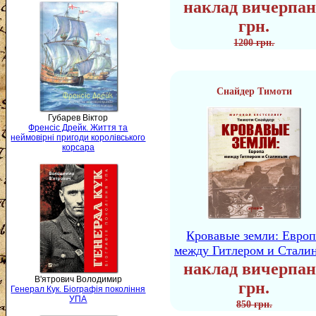
наклад вичерпан
грн.
1200 грн.
Снайдер Тимоти
Губарев Віктор
Френсіс Дрейк. Життя та
неймовірні пригоди королівського
корсара
Кровавые земли: Европ
между Гитлером и Стали
наклад вичерпан
В'ятрович Володимир
грн.
Генерал Кук. Біографія покоління
УПА
850 грн.