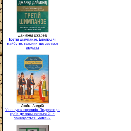
Даймонд Джаред
Третій шимпанзе. Еволюція і
майбутнє тварини, що зветься
людина
Любка Андрій
У пошуках варварів. Подорож до
країв, де починаються й не
закінчуються Балкани