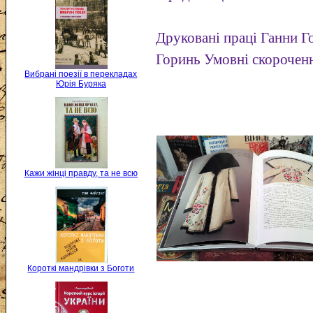
Друковані праці Ганни Г
Горинь Умовні скорочен
Вибрані поезії в перекладах
Юрія Буряка
Кажи жінці правду, та не всю
Короткі мандрівки з Боготи