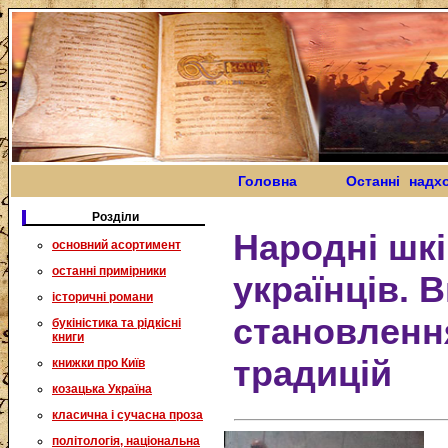
Головна
Останні надх
Розділи
Народні шк
основний асортимент
останні примірники
українців. 
історичні романи
становлення
букіністика та рідкісні
книги
традицій
книжки про Київ
козацька Україна
класична і сучасна проза
політологія, національна