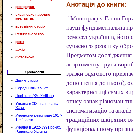
Анотація до книги:
розпродаж
українське народне
" Монографія Ганни Гор
мистецтво
всесвітня історія
науці фундаментальна пр
Релігієзнавство
ремесел українців, його 
різне
сучасного розвитку обро
архів
Предметом дослідження 
Фотоанонс
асортименту група виробі
Хронологія
зразки одягового призна
Давня історія
доповнення до нього), о
Середні віки з VI ст.
характеристиці самих ви
Нові часи (XVI-XVIII ст.)
опису ознак різноманітн
Україна в XIX - на початку
XX ст.
систематизацію та аналіз
Українська революція 1917-
традиційних шкіряних ви
1921 років
Україна в 1922-1991 роках.
функціональному призна
Радянська Україна