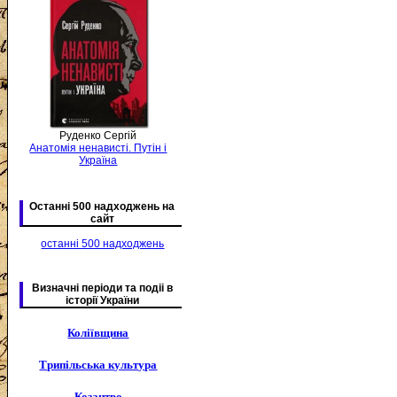
Руденко Сергій
Анатомія ненависті. Путін і
Україна
Останні 500 надходжень на
сайт
останні 500 надходжень
Визначні періоди та подіі в
історії України
Коліївщина
Трипільська культура
Козацтво