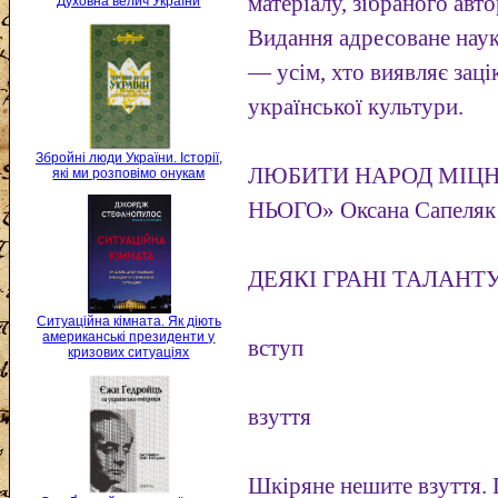
матеріалу, зібраного авт
Духовна велич України
Видання адресоване наук
— усім, хто виявляє заці
української культури.
Збройні люди України. Історії,
ЛЮБИТИ НАРОД МІЦН
які ми розповімо онукам
НЬОГО» Оксана Сапеляк
ДЕЯКІ ГРАНІ ТАЛАНТУ
Ситуаційна кімната. Як діють
американські президенти у
вступ
кризових ситуаціях
взуття
Шкіряне нешите взуття.