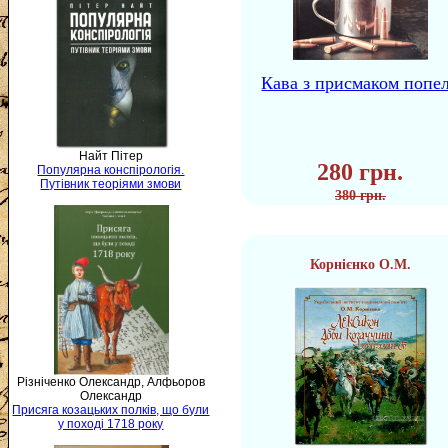
Кава з присмаком попе
Найт Пітер
280 грн.
Популярна конспірологія.
Путівник теоріями змови
380 грн.
Корнієнко О.М.
Різніченко Олександр, Алфьоров
Олександр
Присяга козацьких полків, що були
у поході 1718 року