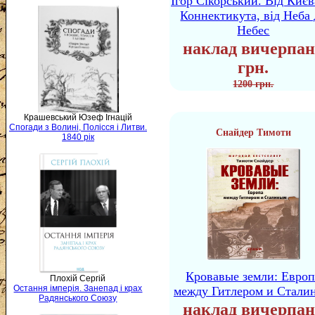
Ігор Сікорський. Від Києв
Коннектикута, від Неба 
Небес
наклад вичерпан
грн.
1200 грн.
Крашевський Юзеф Ігнацій
Спогади з Волині, Полісся і Литви.
Снайдер Тимоти
1840 рік
Кровавые земли: Европ
Плохій Сергій
Остання імперія. Занепад і крах
между Гитлером и Стали
Радянського Союзу
наклад вичерпан