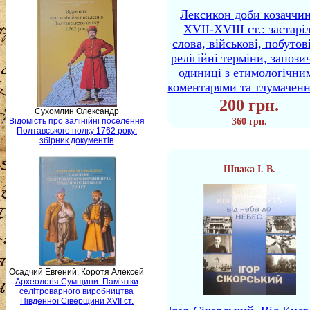
Лексикон доби козаччи
XVII-XVIII ст.: застаріл
слова, військові, побутов
релігійні терміни, запози
одиниці з етимологічни
коментарями та тлумачен
200 грн.
Сухомлин Олександр
Відомість про залінійні поселення
360 грн.
Полтавського полку 1762 року:
збірник документів
Шпака І. В.
Осадчий Евгений, Коротя Алексей
Археологія Сумщини. Пам’ятки
селітроварного виробництва
Південної Сіверщини XVII ст.