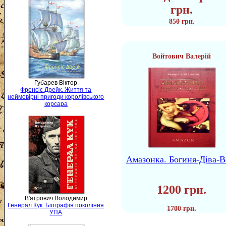
грн.
850 грн.
Войтович Валерій
Губарев Віктор
Френсіс Дрейк. Життя та
неймовірні пригоди королівського
корсара
Амазонка. Богиня-Діва-В
1200 грн.
В'ятрович Володимир
Генерал Кук. Біографія покоління
1700 грн.
УПА