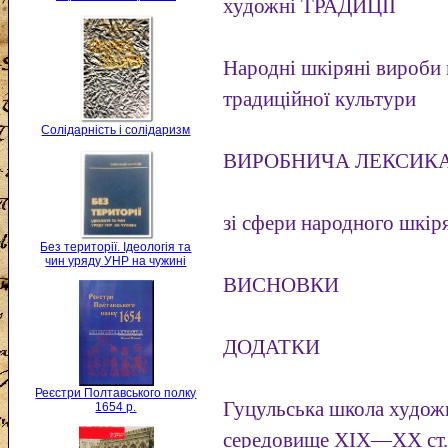
художні ТРАДИЦІЇ
Народні шкіряні вироби в
традиційної культури
Солідарність і солідаризм
ВИРОБНИЧА ЛЕКСИК
зі сфери народного шкір
Без території. Ідеологія та
чин уряду УНР на чужині
ВИСНОВКИ
ДОДАТКИ
Реєстри Полтавського полку
Гуцульська школа художн
1654 р.
середовище XIX—XX ст