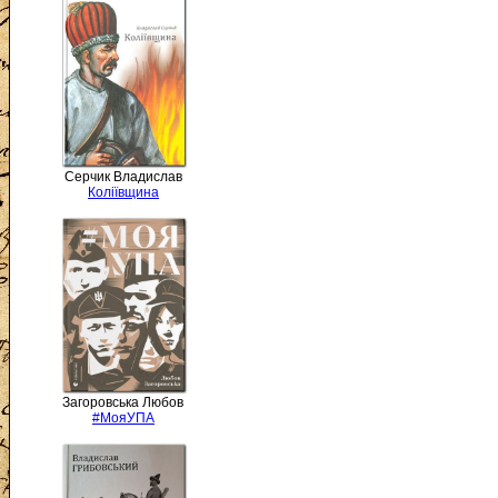
Серчик Владислав
Коліївщина
Загоровська Любов
#МояУПА