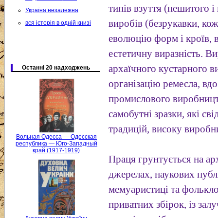
типів взуття (нешитого 
Україна незалежна
виробів (безрукавки, кож
вся історія в одній книзі
еволюцію форм і кроїв, 
естетичну виразність. Ви
архаїчного кустарного в
Останні 20 надходжень
організацію ремесла, вд
промислового виробництв
самобутні зразки, які св
традицій, високу виробн
Вольная Одесса — Одесская
республика — Юго-Западный
край (1917-1919)
Праця грунтується на ар
джерелах, наукових публі
мемуаристиці та фолькло
приватних збірок, із за