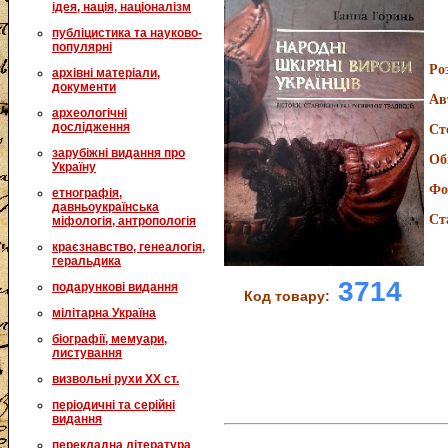
ідея, нація, націоналізм
публіцистика та науково-
популярні
Ро
архівні матеріали,
документи
Ав
археологічні
дослідження
Ст
зарубіжні видання про
Об
Україну
Фо
етнографія,
давньоукраїнська
Ст
міфологія, антропологія
краєзнавство, генеалогія,
геральдика
3714
подарункові видання
Код товару:
мілітарна Україна
біографії, мемуари,
листування
визвольні рухи XX ст.
періодичні та серійні
видання
перекладна література