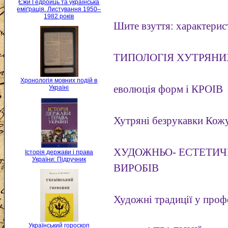
Єжи Ґедройць та українська
еміґрація. Листування 1950–
1982 років
Шите взуття: характерист
ТИПОЛОГІЯ ХУТРЯНИ
Хронологія мовних подій в
еволюція форм і КРОІВ
Україні
Хутряні безрукавки Кож
ХУДОЖНЬО- ЕСТЕТИЧ
Історія держави і права
України: Підручник
ВИРОБІВ
Художні традиції у проф
Український гороскоп