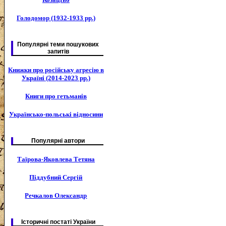
Голодомор (1932-1933 рр.)
Популярні теми пошукових
запитів
Книжки про російську агресію в
Україні (2014-2023 рр.)
Книги про гетьманів
Українсько-польські відносини
Популярні автори
Таїрова-Яковлева Тетяна
Піддубний Сергій
Речкалов Олександр
Історичні постаті України