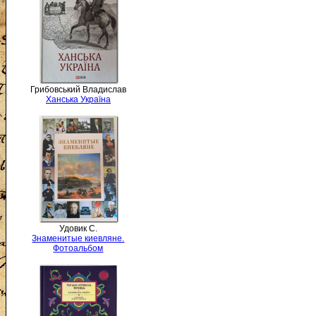
Грибовський Владислав
Ханська Україна
Удовик С.
Знаменитые киевляне.
Фотоальбом