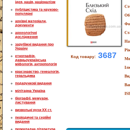
ідея, нація, націоналізм
Ст
публіцистика та науково-
популярні
Об
архівні матеріали,
Фо
документи
Ст
археологічні
дослідження
На
зарубіжні видання про
Україну
Рі
3687
етнографія,
Код товару:
Мо
давньоукраїнська
міфологія, антропологія
Іл
краєзнавство, генеалогія,
геральдика
Ви
подарункові видання
Ва
мілітарна Україна
IS
біографії, мемуари,
листування
визвольні рухи XX ст.
періодичні та серійні
видання
перекладна література