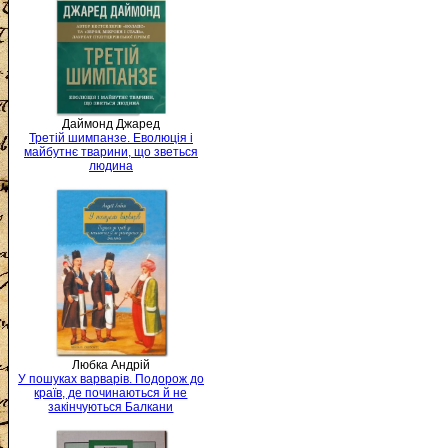
Даймонд Джаред
Третій шимпанзе. Еволюція і
майбутнє тварини, що зветься
людина
Любка Андрій
У пошуках варварів. Подорож до
країв, де починаються й не
закінчуються Балкани