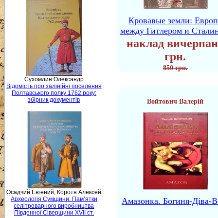
Кровавые земли: Европ
между Гитлером и Стали
наклад вичерпан
грн.
850 грн.
Сухомлин Олександр
Відомість про залінійні поселення
Полтавського полку 1762 року:
збірник документів
Войтович Валерій
Осадчий Евгений, Коротя Алексей
Археологія Сумщини. Пам’ятки
Амазонка. Богиня-Діва-В
селітроварного виробництва
Південної Сіверщини XVII ст.