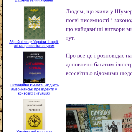
Духовна велич України
Людям, що жили у Шумері
появі писемності і законо
що найдавніші витвори ми
тут.
Збройні люди України. Історії,
які ми розповімо онукам
Про все це і розповідає 
доповнено багатим ілюст
всесвітньо відомими шедев
Ситуаційна кімната. Як діють
американські президенти у
кризових ситуаціях
Український гороскоп