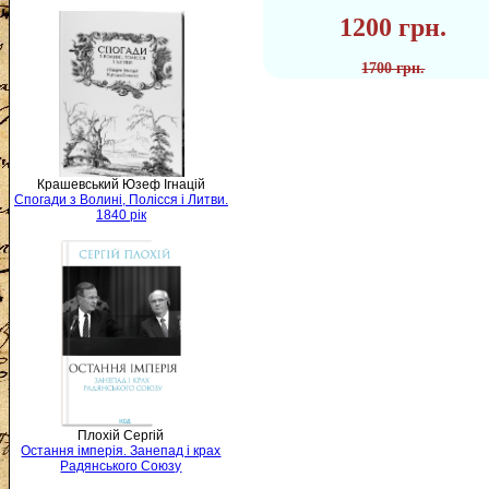
1200 грн.
1700 грн.
Крашевський Юзеф Ігнацій
Спогади з Волині, Полісся і Литви.
1840 рік
Плохій Сергій
Остання імперія. Занепад і крах
Радянського Союзу