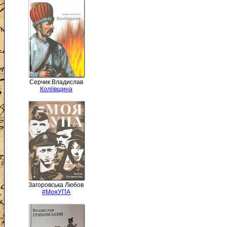
Серчик Владислав
Коліївщина
Загоровська Любов
#МояУПА