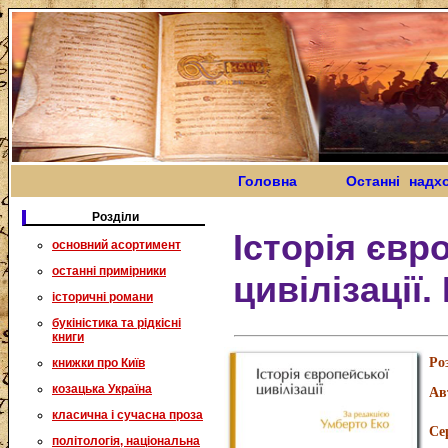
Головна
Останні надх
Розділи
Історія євр
основний асортимент
останні примірники
цивілізації
історичні романи
букіністика та рідкісні
книги
Ро
книжки про Київ
козацька Україна
Ав
класична і сучасна проза
Се
політологія, національна