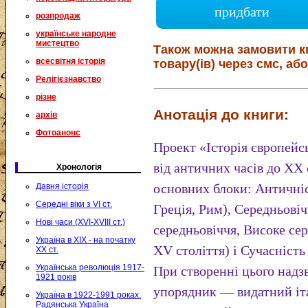
придбати
розпродаж
українське народне
мистецтво
Також можна замовити к
всесвітня історія
товару(ів) через смс, або
Релігієзнавство
різне
Анотація до книги:
архів
Фотоанонс
Проект «Історія європейсь
від античних часів до XX 
Хронологія
основних блоки: Античніс
Давня історія
Середні віки з VI ст.
Греція, Рим), Середньові
Нові часи (XVI-XVIII ст.)
середньовіччя, Високе сер
Україна в XIX - на початку
XV століття) і Сучасніст
XX ст.
Українська революція 1917-
При створенні цього надз
1921 років
упорядник — видатний іт
Україна в 1922-1991 роках.
Радянська Україна