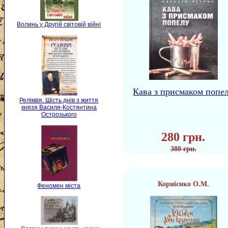
Волинь у Другій світовій війні
Кава з присмаком попе
Реліквія. Шість днів з життя
князя Василя-Костянтина
Острозького
280 грн.
380 грн.
Корнієнко О.М.
Феномен міста