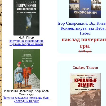
Ігор Сікорський. Від Києв
Коннектикута, від Неба 
Небес
Найт Пітер
наклад вичерпан
Популярна конспірологія.
Путівник теоріями змови
грн.
1200 грн.
Снайдер Тимоти
Різніченко Олександр, Алфьоров
Олександр
Присяга козацьких полків, що були
у поході 1718 року