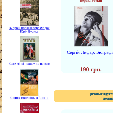
Береза Роман
Вибрані поезії в перекладах
Юрія Буряка
Сергій Лифар. Біографі
Кажи жінці правду, та не всю
190 грн.
рекомендуем
"подар
Короткі мандрівки з Боготи