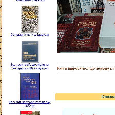
Солідарність і солідаризм
Без території. Ідеологія та
Книга відноситься до періоду іст
чин уряду УНР на чужині
Книжки
Реєстри Полтавського полку
1654 р.