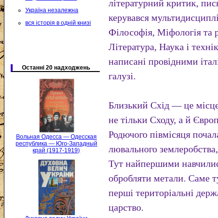
літературний критик, пи
Україна незалежна
керувався мультидисципл
вся історія в одній книзі
Філософія, Міфологія та 
Література, Наука і техні
написані провідними іта
Останні 20 надходжень
галузі.
Близький Схід — це місце
не тільки Сходу, а й Євро
Родючого півмісяця почал
Вольная Одесса — Одесская
республика — Юго-Западный
лювального землеробства,
край (1917-1919)
Тут найпершими навчилис
обробляти метали. Саме т
перші територіальні держ
царство.