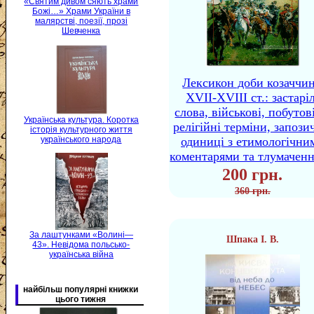
«Святим дивом сяють храми
Божі…» Храми України в
малярстві, поезії, прозі
Шевченка
Лексикон доби козаччи
XVII-XVIII ст.: застаріл
слова, військові, побутов
Українська культура. Коротка
релігійні терміни, запози
історія культурного життя
українського народа
одиниці з етимологічни
коментарями та тлумачен
200 грн.
360 грн.
За лаштунками «Волині—
Шпака І. В.
43». Невідома польсько-
українська війна
найбільш популярні книжки
цього тижня