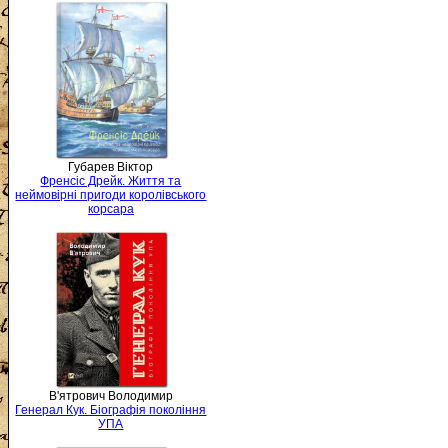
Губарев Віктор
Френсіс Дрейк. Життя та
неймовірні пригоди королівського
корсара
В'ятрович Володимир
Генерал Кук. Біографія покоління
УПА