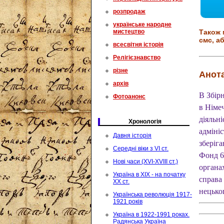
розпродаж
українське народне
мистецтво
Також 
смс, аб
всесвітня історія
Релігієзнавство
різне
Анота
архів
В Збір
Фотоанонс
в Німе
діяльні
Хронологія
адмініс
Давня історія
зберіг
Середні віки з VI ст.
Фонд 6 
Нові часи (XVI-XVIII ст.)
органа
Україна в XIX - на початку
справа
XX ст.
нецько
Українська революція 1917-
1921 років
Україна в 1922-1991 роках.
Радянська Україна