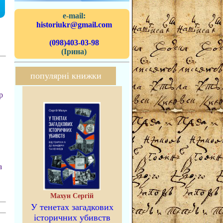
e-mail:
historiukr@gmail.com
(098)403-03-98
(Ірина)
популярні книжки
р
а
Махун Сергій
У тенетах загадкових
історичних убивств