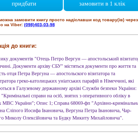
придбати
замовити в 1 клік
можна замовити книгу просто надіславши код товару(ів) через
о на Viber:
(098)403-03-98
ція до книги:
нику документів "Отець Петро Вергун — апостольський візитато
ччині. Документи архіву СБУ" містяться документи про життя та
сть отця Петра Вергуна — апостольского візитатора та
тратора греко-католицьких уніатських парафій в Німеччині, які
аються в Галузевому державному архіві Служби безпеки України:
"Кримінальні справи на осіб, знятих з оперативного обліку в
х МВС України"; Опис 1; Справа 68069-фп "Архівно-кримінальн
 на Сліпого Иосифа Івановича, Вергуна Петра Івановича, Чар-
го Миколу Олексійовича та Будку Микиту Михайловича".