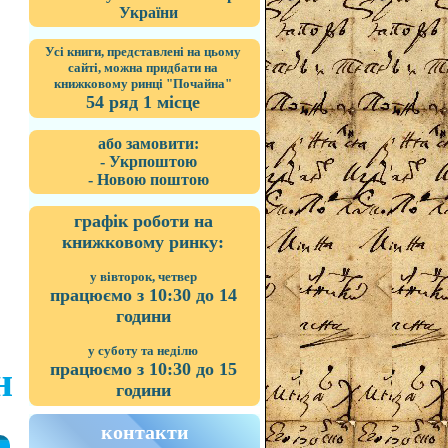
України
Усі книги, представлені на цьому
сайті, можна придбати на
книжковому ринці "Почайна"
54 ряд 1 місце
або замовити:
- Укрпоштою
- Новою поштою
графік роботи на
книжковому ринку:
у вівторок, четвер
працюємо з 10:30 до 14
години
у суботу та неділю
працюємо з 10:30 до 15
н
години
контакти