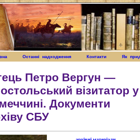
вна
Останні надходження
Контакти
Як при
тець Петро Вергун —
остольський візитатор у
меччині. Документи
хіву СБУ
архівні матеріали,