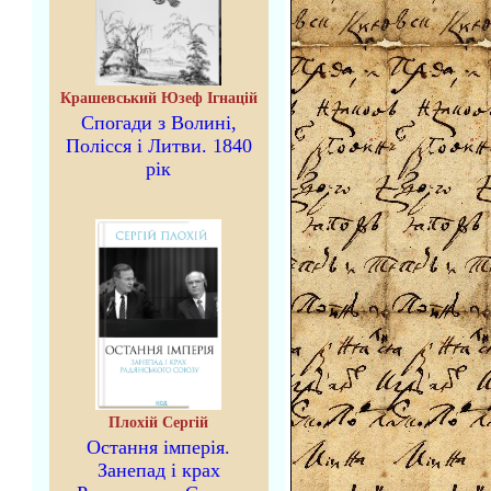
Крашевський Юзеф Ігнацій
Спогади з Волині,
Полісся і Литви. 1840
рік
Плохій Сергій
Остання імперія.
Занепад і крах