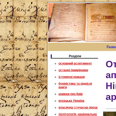
Голо
Розділи
О
основний асортимент
останні примірники
ап
історичні романи
Ні
букіністика та рідкісні
книги
ар
книжки про Київ
козацька Україна
класична і сучасна проза
політологія, національна