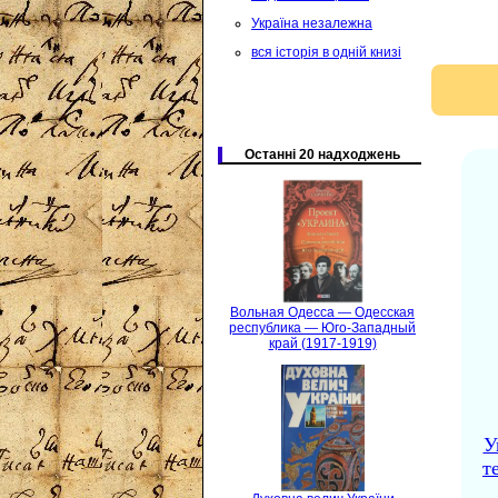
Україна незалежна
вся історія в одній книзі
Останні 20 надходжень
Вольная Одесса — Одесская
республика — Юго-Западный
край (1917-1919)
У
т