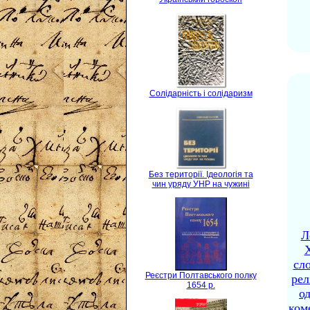
Солідарність і солідаризм
Без території. Ідеологія та
чин уряду УНР на чужині
Л
X
сло
Реєстри Полтавського полку
рел
1654 р.
о
ком