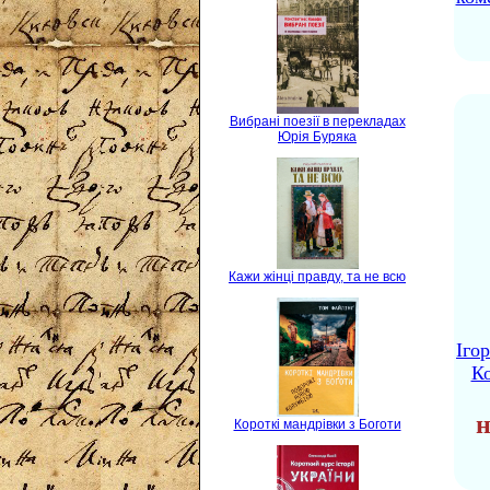
Вибрані поезії в перекладах
Юрія Буряка
Кажи жінці правду, та не всю
Іго
Ко
н
Короткі мандрівки з Боготи