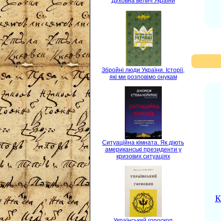
Духовна велич України
Збройні люди України. Історії,
які ми розповімо онукам
Ситуаційна кімната. Як діють
американські президенти у
кризових ситуаціях
К
Український гороскоп