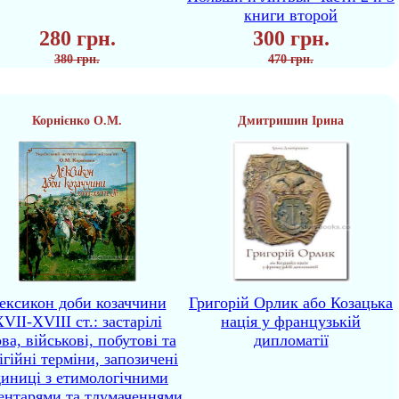
книги второй
280 грн.
300 грн.
380 грн.
470 грн.
Корнієнко О.М.
Дмитришин Ірина
ексикон доби козаччини
Григорій Орлик або Козацька
VII-XVIII ст.: застарілі
нація у французькій
ва, військові, побутові та
дипломатії
ігійні терміни, запозичені
диниці з етимологічними
ентарями та тлумаченнями