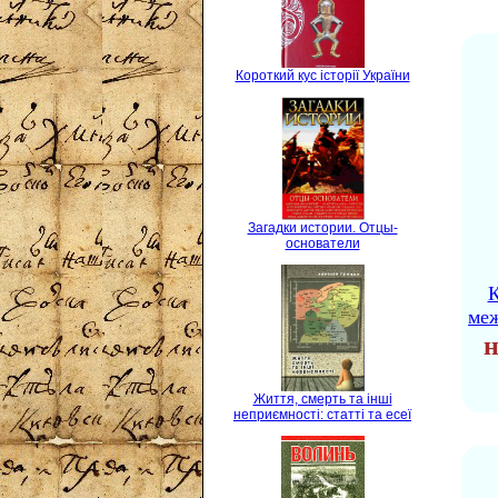
Короткий кус історії України
Загадки истории. Отцы-
основатели
К
ме
н
Життя, смерть та інші
неприємності: статті та есеї