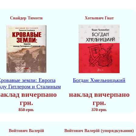
Снайдер Тимоти
Хоткевич Гнат
ровавые земли: Европа
Богдан Хмельницький
жду Гитлером и Сталиным
аклад вичерпано
наклад вичерпано
грн.
грн.
850 грн.
370 грн.
Войтович Валерій
Войтович Валерій (упорядкування)