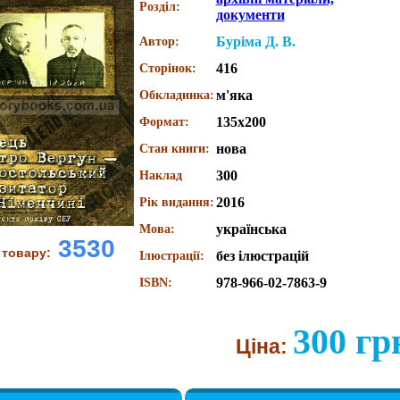
Розділ:
документи
Буріма Д. В.
Автор:
416
Сторінок:
м'яка
Обкладинка:
135х200
Формат:
нова
Стан книги:
300
Наклад
2016
Рік видання:
українська
Мова:
3530
 товару:
без ілюстрацій
Ілюстрації:
978-966-02-7863-9
ISBN:
300 гр
Ціна: