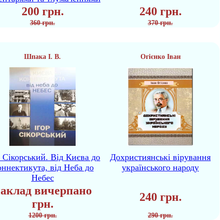
200 грн.
240 грн.
360 грн.
370 грн.
Шпака І. В.
Огієнко Іван
р Сікорський. Від Києва до
Дохристиянські вірування
ннектикута, від Неба до
українського народу
Небес
аклад вичерпано
240 грн.
грн.
1200 грн.
290 грн.