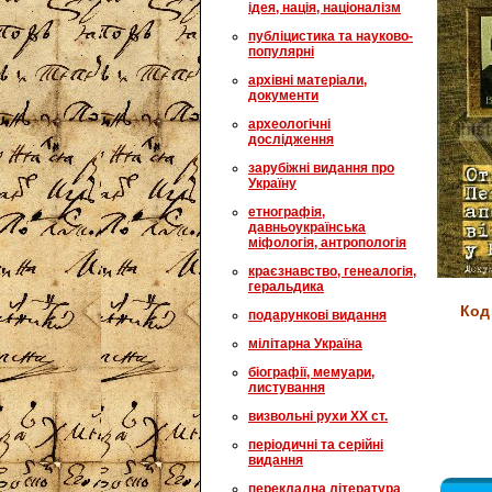
ідея, нація, націоналізм
публіцистика та науково-
популярні
архівні матеріали,
документи
археологічні
дослідження
зарубіжні видання про
Україну
етнографія,
давньоукраїнська
міфологія, антропологія
краєзнавство, генеалогія,
геральдика
Код
подарункові видання
мілітарна Україна
біографії, мемуари,
листування
визвольні рухи XX ст.
періодичні та серійні
видання
перекладна література