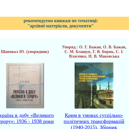
рекомендуемо книжки по тематиці:
"архівні матеріали, документи"
Упоряд.: О. Г. Бажан, О. В. Бажан,
Шаповал Ю. (упорядник)
С. М. Блащук, Г. В. Боряк, С. І.
Власенко, Н. В. Маковська
країна в добу «Великого
Крим в умовах суспільно-
ерору»: 1936 - 1938 роки
політичних трансформацій
(1940-2015). Збірник