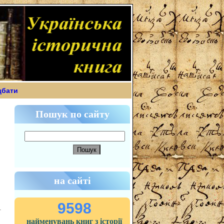
дбати
Пошук по сайту
на сайті
9598
найменувань книг з історії