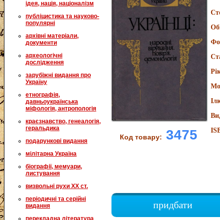
ідея, нація, націоналізм
Ст
публіцистика та науково-
популярні
Об
архівні матеріали,
Фо
документи
археологічні
Ст
дослідження
Рі
зарубіжні видання про
Україну
Мо
етнографія,
Іл
давньоукраїнська
міфологія, антропологія
Ви
краєзнавство, генеалогія,
геральдика
IS
3475
Код товару:
подарункові видання
мілітарна Україна
біографії, мемуари,
листування
визвольні рухи XX ст.
періодичні та серійні
придбати
видання
перекладна література