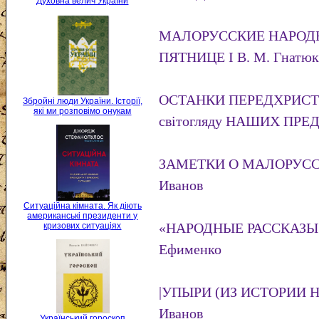
Духовна велич України
МАЛОРУССКИЕ НАРОДН
ПЯТНИЦЕ І В. М. Гнатюк
ОСТАНКИ ПЕРЕДХРИСТ
Збройні люди України. Історії,
які ми розповімо онукам
світогляду НАШИХ ПРЕД
ЗАМЕТКИ О МАЛОРУСС
Иванов
Ситуаційна кімната. Як діють
американські президенти у
«НАРОДНЫЕ РАССКАЗЫ 
кризових ситуаціях
Ефименко
|УПЫРИ (ИЗ ИСТОРИИ 
Иванов
Український гороскоп