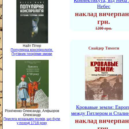
Коннектикута, від Неба 
Небес
наклад вичерпан
грн.
1200 грн.
Найт Пітер
Снайдер Тимоти
Популярна конспірологія.
Путівник теоріями змови
Кровавые земли: Европ
Різніченко Олександр, Алфьоров
между Гитлером и Стали
Олександр
Присяга козацьких полків, що були
наклад вичерпан
у поході 1718 року
грн.