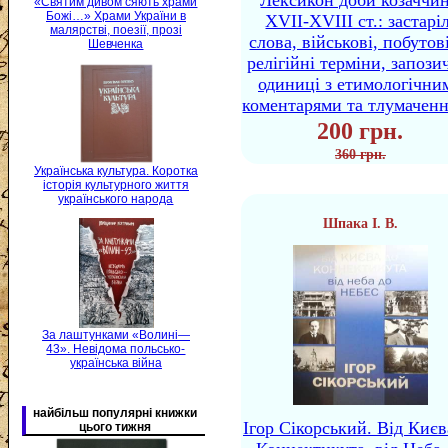
Лексикон доби козаччи
«Святим дивом сяють храми
Божі…» Храми України в
XVII-XVIII ст.: застаріл
малярстві, поезії, прозі
слова, військові, побутов
Шевченка
релігійні терміни, запози
одиниці з етимологічни
коментарями та тлумачен
200 грн.
360 грн.
Українська культура. Коротка
історія культурного життя
українського народа
Шпака І. В.
За лаштунками «Волині—
43». Невідома польсько-
українська війна
найбільш популярні книжки
Ігор Сікорський. Від Києв
цього тижня