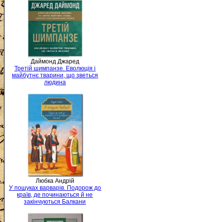
Даймонд Джаред
Третій шимпанзе. Еволюція і
майбутнє тварини, що зветься
людина
Любка Андрій
У пошуках варварів. Подорож до
країв, де починаються й не
закінчуються Балкани