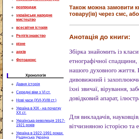
Також можна замовити к
розпродаж
товару(ів) через смс, або
українське народне
мистецтво
всесвітня історія
Анотація до книги:
Релігієзнавство
різне
Збірка знайомить із клас
архів
етнографічної спадщини, я
Фотоанонс
нашого духовного життя. 
Хронологія
дивовижний і захоплюючий
Давня історія
їхні звичаї, вірування, з
Середні віки з VI ст.
довідковий апарат, ілюстр
Нові часи (XVI-XVIII ст.)
Україна в XIX - на початку
XX ст.
Для викладачів, науковців,
Українська революція 1917-
вітчизняною історією та 
1921 років
Україна в 1922-1991 роках.
Радянська Україна