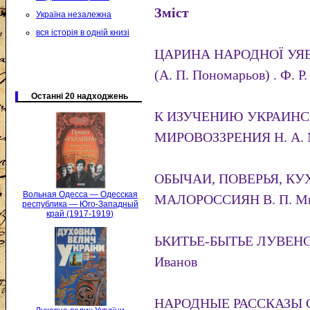
Зміст
Україна незалежна
вся історія в одній книзі
ЦАРИНА НАРОДНОЇ УЯВ
(А. П. Пономарьов) . Ф. Р
Останні 20 надходжень
К ИЗУЧЕНИЮ УКРАИНС
МИРОВОЗЗРЕНИЯ Н. А. 
ОБЫЧАИ, ПОВЕРЬЯ, КУ
Вольная Одесса — Одесская
МАЛОРОССИЯН В. П. Ми
республика — Юго-Западный
край (1917-1919)
ЬКИТЬЕ-БЫТЬЕ ЛУВЕНС
Иванов
НАРОДНЫЕ РАССКАЗЫ О 