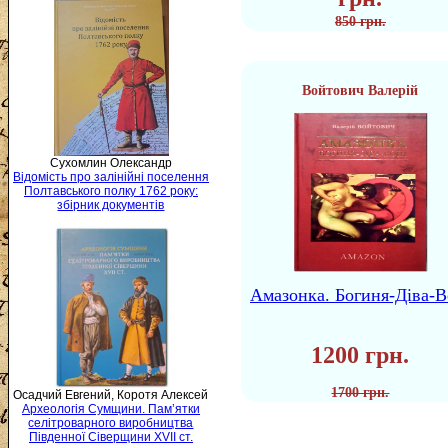
850 грн.
Войтович Валерій
Сухомлин Олександр
Відомість про залінійні поселення
Полтавського полку 1762 року:
збірник документів
Амазонка. Богиня-Діва-В
1200 грн.
1700 грн.
Осадчий Евгений, Коротя Алексей
Археологія Сумщини. Пам’ятки
селітроварного виробництва
Південної Сіверщини XVII ст.