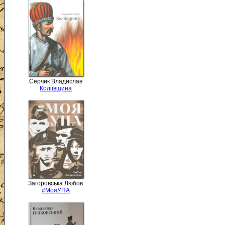
Серчик Владислав
Коліївщина
Загоровська Любов
#МояУПА