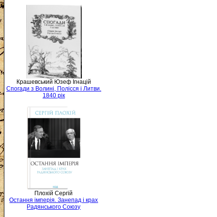
Крашевський Юзеф Ігнацій
Спогади з Волині, Полісся і Литви.
1840 рік
Плохій Сергій
Остання імперія. Занепад і крах
Радянського Союзу