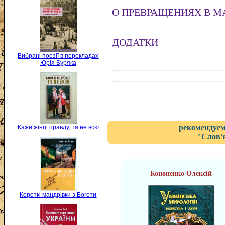
О ПРЕВРАЩЕНИЯХ В М
ДОДАТКИ
Вибрані поезії в перекладах
Юрія Буряка
рекомендуем
Кажи жінці правду, та не всю
"Слов'
Кононенко Олексій
Короткі мандрівки з Боготи