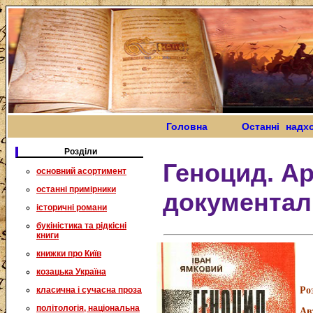
Головна
Останні надх
Розділи
Геноцид. Ар
основний асортимент
останні примірники
документал
історичні романи
букіністика та рідкісні
книги
книжки про Київ
козацька Україна
класична і сучасна проза
Ро
політологія, національна
Ав