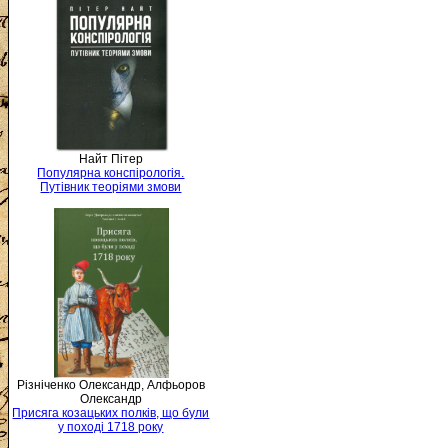
Найт Пітер
Популярна конспірологія.
Путівник теоріями змови
Різніченко Олександр, Алфьоров
Олександр
Присяга козацьких полків, що були
у поході 1718 року