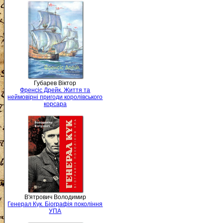
Губарев Віктор
Френсіс Дрейк. Життя та
неймовірні пригоди королівського
корсара
В'ятрович Володимир
Генерал Кук. Біографія покоління
УПА