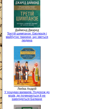
Даймонд Джаред
Третій шимпанзе. Еволюція і
майбутнє тварини, що зветься
людина
Любка Андрій
У пошуках варварів. Подорож до
країв, де починаються й не
закінчуються Балкани