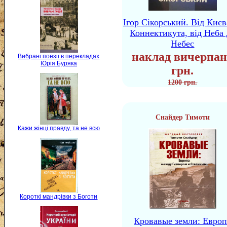
Ігор Сікорський. Від Києв
Коннектикута, від Неба 
Небес
наклад вичерпан
Вибрані поезії в перекладах
Юрія Буряка
грн.
1200 грн.
Снайдер Тимоти
Кажи жінці правду, та не всю
Короткі мандрівки з Боготи
Кровавые земли: Европ