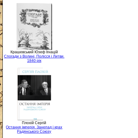
Крашевський Юзеф Ігнацій
Спогади з Волині, Полісся і Литви.
1840 рік
Плохій Сергій
Остання імперія. Занепад і крах
Радянського Союзу