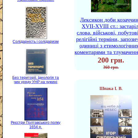
Лексикон доби козаччи
XVII-XVIII ст.: застаріл
слова, військові, побутов
релігійні терміни, запози
Солідарність і солідаризм
одиниці з етимологічни
коментарями та тлумачен
200 грн.
360 грн.
Без території. Ідеологія та
чин уряду УНР на чужині
Шпака І. В.
Реєстри Полтавського полку
1654 р.