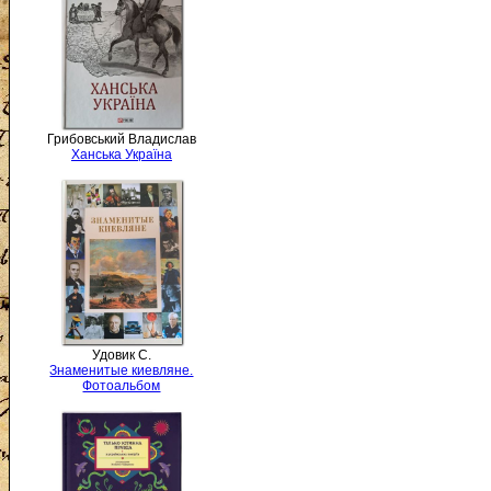
Грибовський Владислав
Ханська Україна
Удовик С.
Знаменитые киевляне.
Фотоальбом