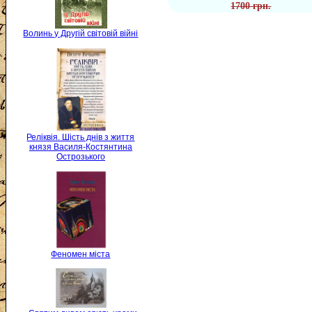
1700 грн.
Волинь у Другій світовій війні
Реліквія. Шість днів з життя
князя Василя-Костянтина
Острозького
Феномен міста