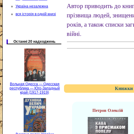
Автор приводить до книг
Україна незалежна
вся історія в одній книзі
прізвища людей, знищени
років, а також списки за
війні.
Останні 20 надходжень
Вольная Одесса — Одесская
Книжки 
республика — Юго-Западный
край (1917-1919)
Петров Олексій