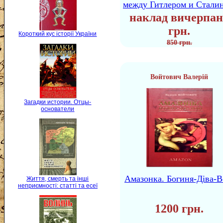
между Гитлером и Стали
наклад вичерпан
грн.
Короткий кус історії України
850 грн.
Войтович Валерій
Загадки истории. Отцы-
основатели
Амазонка. Богиня-Діва-В
Життя, смерть та інші
неприємності: статті та есеї
1200 грн.