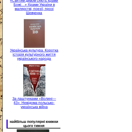
«Святим дивом сяють храми
Божі…» Храми України в
малярстві, поезії, прозі
Шевченка
Українська культура. Коротка
історія культурного життя
українського народа
За лаштунками «Волині—
43». Невідома польсько-
українська війна
найбільш популярні книжки
цього тижня