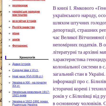
розпродаж
В книзі І. Ямкового «Ге
українське народне
українського народу, осо
мистецтво
всесвітня історія
шляхом штучних голодомо
Релігієзнавство
депортації, страшних ре
різне
час Великої Вітчизняної 
архів
непомірних податків. В 
Фотоанонс
літературні та архівні ма
Хронологія
характеристика геноциду 
Давня історія
колоніальної системи в с
Середні віки з VI ст.
загальний стан в Україні
Нові часи (XVI-XVIII ст.)
інформації про с. Білилі
Україна в XIX - на початку
XX ст.
історичні корені і техно
Українська революція 1917-
років у с.Білилівці від р
1921 років
Україна в 1922-1991 роках.
в основному чоловіків. О
Радянська Україна