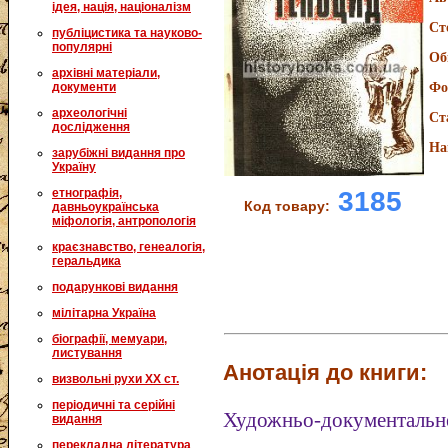
ідея, нація, націоналізм
Ст
публіцистика та науково-
популярні
Об
архівні матеріали,
документи
Фо
археологічні
Ст
дослідження
На
зарубіжні видання про
Україну
3185
етнографія,
Код товару:
давньоукраїнська
міфологія, антропологія
краєзнавство, генеалогія,
геральдика
подарункові видання
мілітарна Україна
біографії, мемуари,
листування
Анотація до книги:
визвольні рухи XX ст.
періодичні та серійні
Художньо-документальн
видання
перекладна література