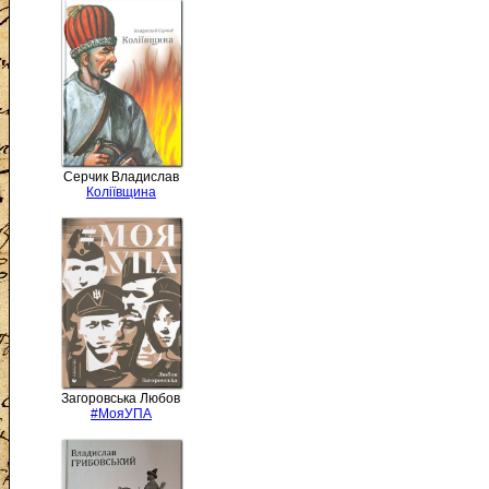
Серчик Владислав
Коліївщина
Загоровська Любов
#МояУПА