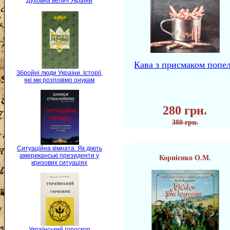
Духовна велич України
Кава з присмаком попе
Збройні люди України. Історії,
які ми розповімо онукам
280 грн.
380 грн.
Ситуаційна кімната. Як діють
американські президенти у
Корнієнко О.М.
кризових ситуаціях
Український гороскоп