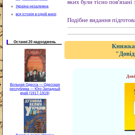
яких були тісно пов'язані
Україна незалежна
вся історія в одній книзі
Подібне видання підготов
Останні 20 надходжень
Книжка 
"Довід
Дові
Вольная Одесса — Одесская
республика — Юго-Западный
край (1917-1919)