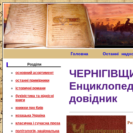
Головна
Останні надх
Розділи
ЧЕРНІГІВЩ
основний асортимент
останні примірники
Енциклопе
історичні романи
довідник
букіністика та рідкісні
книги
книжки про Київ
козацька Україна
Ро
класична і сучасна проза
політологія, національна