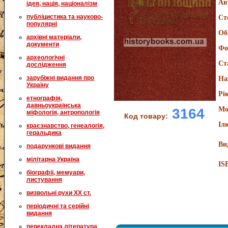
Ав
ідея, нація, націоналізм
публіцистика та науково-
Ст
популярні
Об
архівні матеріали,
документи
Фо
археологічні
Ст
дослідження
зарубіжні видання про
На
Україну
Рі
етнографія,
давньоукраїнська
Мо
3164
міфологія, антропологія
Код товару:
Іл
краєзнавство, генеалогія,
геральдика
Ви
подарункові видання
мілітарна Україна
IS
біографії, мемуари,
листування
визвольні рухи XX ст.
періодичні та серійні
видання
перекладна література