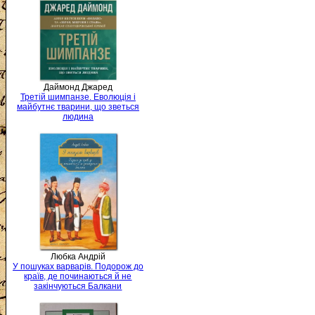
Даймонд Джаред
Третій шимпанзе. Еволюція і
майбутнє тварини, що зветься
людина
Любка Андрій
У пошуках варварів. Подорож до
країв, де починаються й не
закінчуються Балкани