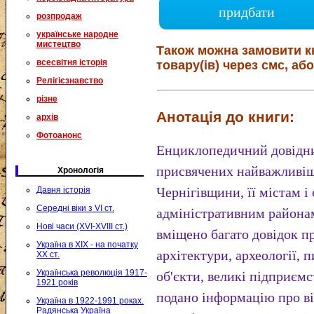
придбати
розпродаж
українське народне
мистецтво
Також можна замовити к
всесвітня історія
товару(ів) через смс, або
Релігієзнавство
різне
Анотація до книги:
архів
Фотоанонс
Енциклопедичний довідни
присвячених найважливіши
Хронологія
Чернігівщини, її містам і
Давня історія
Середні віки з VI ст.
адміністративним районам
Нові часи (XVI-XVIII ст.)
вміщено багато довідок пр
Україна в XIX - на початку
архітектури, археології, 
XX ст.
Українська революція 1917-
об'єкти, великі підприємс
1921 років
подано інформацію про ві
Україна в 1922-1991 роках.
Радянська Україна