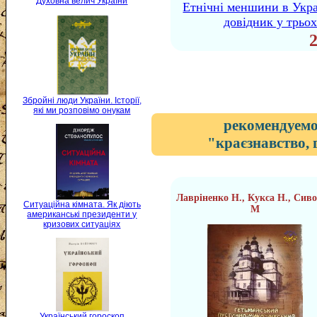
Духовна велич України
Етнічні меншини в Укра
довідник у трьох
Збройні люди України. Історії,
які ми розповімо онукам
рекомендуемо
"краєзнавство, 
Лавріненко Н., Кукса Н., Сив
Ситуаційна кімната. Як діють
М
американські президенти у
кризових ситуаціях
Український гороскоп