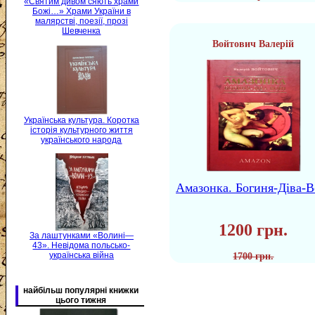
«Святим дивом сяють храми
Божі…» Храми України в
малярстві, поезії, прозі
Шевченка
Войтович Валерій
Українська культура. Коротка
історія культурного життя
українського народа
Амазонка. Богиня-Діва-В
1200 грн.
За лаштунками «Волині—
43». Невідома польсько-
українська війна
1700 грн.
найбільш популярні книжки
цього тижня