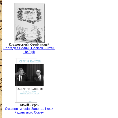
Крашевський Юзеф Ігнацій
Спогади з Волині, Полісся і Литви.
1840 рік
Плохій Сергій
Остання імперія. Занепад і крах
Радянського Союзу