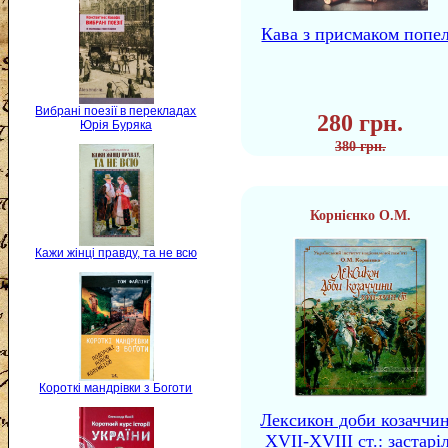
Кава з присмаком попе
Вибрані поезії в перекладах
280 грн.
Юрія Буряка
380 грн.
Корнієнко О.М.
Кажи жінці правду, та не всю
Короткі мандрівки з Боготи
Лексикон доби козаччи
XVII-XVIII ст.: застаріл