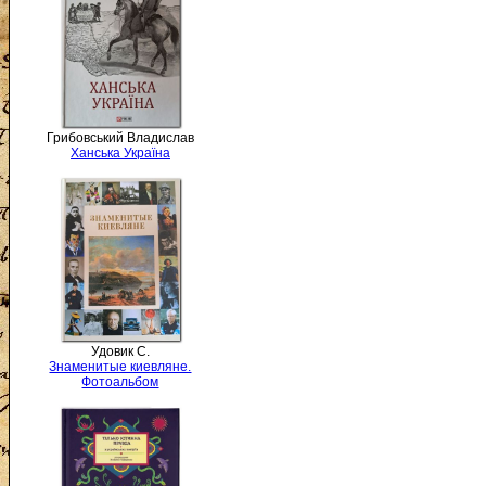
Грибовський Владислав
Ханська Україна
Удовик С.
Знаменитые киевляне.
Фотоальбом