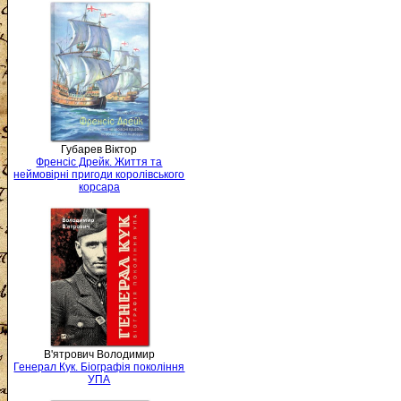
Губарев Віктор
Френсіс Дрейк. Життя та
неймовірні пригоди королівського
корсара
В'ятрович Володимир
Генерал Кук. Біографія покоління
УПА