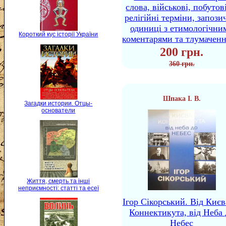
слова, військові, побутов
релігійні терміни, запози
одиниці з етимологічни
Короткий кус історії України
коментарями та тлумачен
200 грн.
360 грн.
Шпака І. В.
Загадки истории. Отцы-
основатели
Життя, смерть та інші
неприємності: статті та есеї
Ігор Сікорський. Від Києв
Коннектикута, від Неба 
Небес