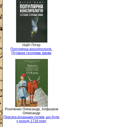
Найт Пітер
Популярна конспірологія.
Путівник теоріями змови
Різніченко Олександр, Алфьоров
Олександр
Присяга козацьких полків, що були
у поході 1718 року