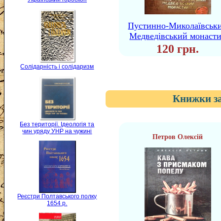
Пустинно-Миколаївськ
Медведівський монаст
120 грн.
Солідарність і солідаризм
Книжки за
Без території. Ідеологія та
чин уряду УНР на чужині
Петров Олексій
Реєстри Полтавського полку
1654 р.