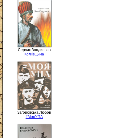
Серчик Владислав
Коліївщина
Загоровська Любов
#МояУПА