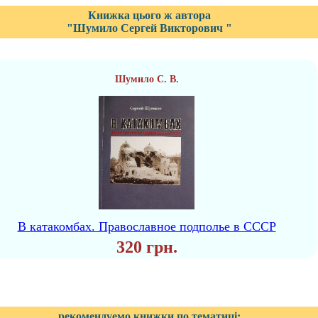
Книжка цього ж автора
"Шумило Сергей Викторович "
Шумило С. В.
В катакомбах. Православное подполье в СССР
320 грн.
рекомендуемо книжки по тематиці: