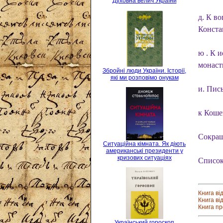
Духовна велич України
д. К в
Конста
ю . К 
монаст
Збройні люди України. Історії,
які ми розповімо онукам
и. Пис
к Коше
Сокра
Ситуаційна кімната. Як діють
американські президенти у
кризових ситуаціях
Список
Книга ві
Книга ві
Книга п
Український гороскоп