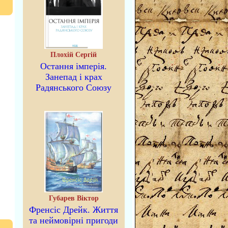
Плохій Сергій
Остання імперія.
Занепад і крах
Радянського Союзу
Губарев Віктор
Френсіс Дрейк. Життя
та неймовірні пригоди