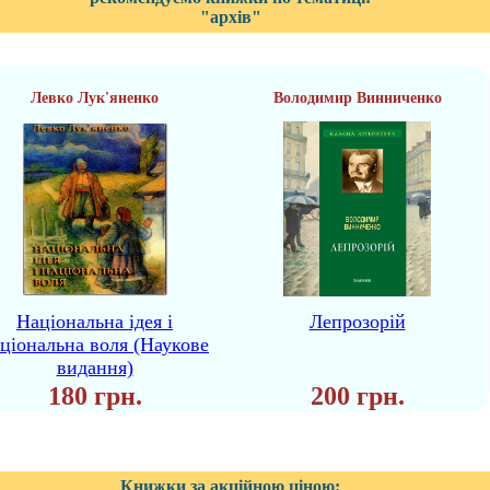
"архів"
Левко Лук'яненко
Володимир Винниченко
Національна ідея і
Лепрозорій
ціональна воля (Наукове
видання)
180 грн.
200 грн.
Книжки за акційною ціною: