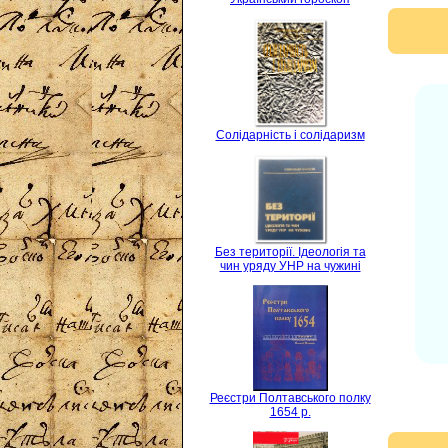
Солідарність і солідаризм
Без території. Ідеологія та
чин уряду УНР на чужині
Реєстри Полтавського полку
1654 р.