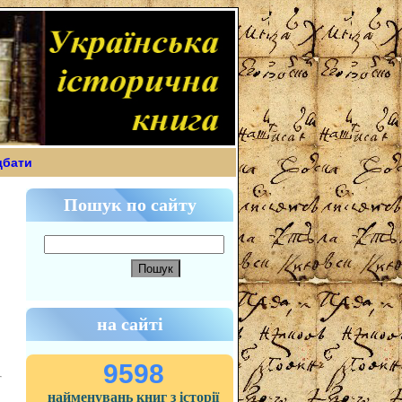
дбати
Пошук по сайту
на сайті
9598
найменувань книг з історії