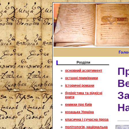
Голо
Розділи
П
основний асортимент
останні примірники
В
історичні романи
За
букіністика та рідкісні
книги
Н
книжки про Київ
козацька Україна
класична і сучасна проза
політологія, національна