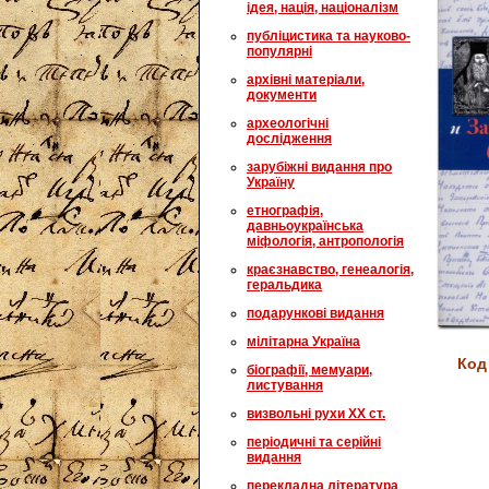
ідея, нація, націоналізм
публіцистика та науково-
популярні
архівні матеріали,
документи
археологічні
дослідження
зарубіжні видання про
Україну
етнографія,
давньоукраїнська
міфологія, антропологія
краєзнавство, генеалогія,
геральдика
подарункові видання
мілітарна Україна
Код
біографії, мемуари,
листування
визвольні рухи XX ст.
періодичні та серійні
видання
перекладна література