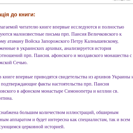
ція до книги:
лагаемой читателю книге впервые исследуются и полностью
уются малоизвестные письма прп. Паисия Величковского к
му атаману Войска Запорожского Петру Калнышевскому,
женные в украинских архивах, анализируется история
отношений прп. Паисия. афонского и молдавского монашества с
жской Сечью.
в книге впервые приводятся свидетельства из архивов Украины 
 подтверждающие факты настоятельства прп. Паисия
овского в афонском монастыре Симонопетра и келлии св.
нтина.
снабжена большим количеством иллюстраций, обширным
ным аппаратом и будет интересна как специалистам, так и всем
сующимся церковной историей.