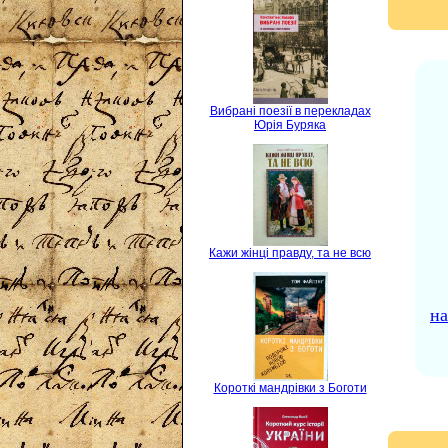
Вибрані поезії в перекладах
Юрія Буряка
Кажи жінці правду, та не всю
на
Короткі мандрівки з Боготи