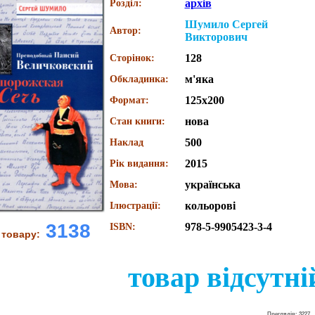
архів
Розділ:
Шумило Сергей
Автор:
Викторович
128
Сторінок:
м'яка
Обкладинка:
125х200
Формат:
нова
Стан книги:
500
Наклад
2015
Рік видання:
українська
Мова:
кольорові
Ілюстрації:
3138
978-5-9905423-3-4
ISBN:
 товару:
товар відсутні
Преглядів: 3227