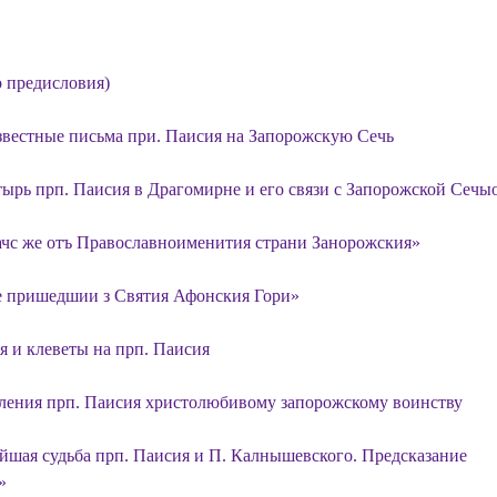
о предисловия)
вестные письма при. Паисия на Запорожскую Сечь
ырь прп. Паисия в Драгомирне и его связи с Запорожской Сечы
чс же отъ Православноименития страни Занорожския»
 пришедшии з Святия Афонския Гори»
я и клеветы на прп. Паисия
ления прп. Паисия христолюбивому запорожскому воинству
йшая судьба прп. Паисия и П. Калнышевского. Предсказание
»