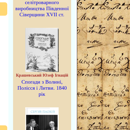
селітроварного
виробництва Південної
Сіверщини XVII ст.
Крашевський Юзеф Ігнацій
Спогади з Волині,
Полісся і Литви. 1840
рік