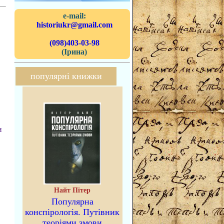
e-mail:
historiukr@gmail.com
(098)403-03-98
(Ірина)
популярні книжки
и
Найт Пітер
Популярна
конспірологія. Путівник
теоріями змови