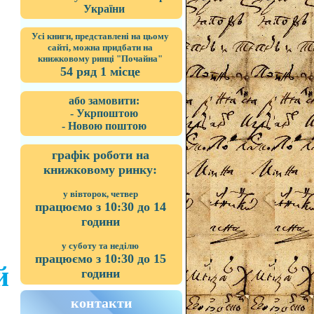
України
Усі книги, представлені на цьому
сайті, можна придбати на
книжковому ринці "Почайна"
54 ряд 1 місце
або замовити:
- Укрпоштою
- Новою поштою
графік роботи на
книжковому ринку:
у вівторок, четвер
працюємо з 10:30 до 14
години
у суботу та неділю
працюємо з 10:30 до 15
й
години
контакти