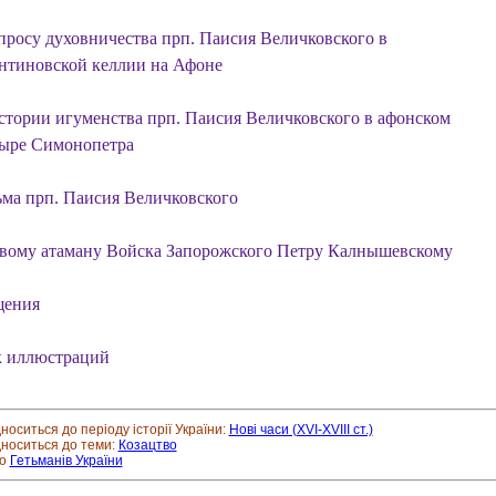
опросу духовничества прп. Паисия Величковского в
нтиновской келлии на Афоне
истории игуменства прп. Паисия Величковского в афонском
ыре Симонопетра
ьма прп. Паисия Величковского
вому атаману Войска Запорожского Петру Калнышевскому
щения
 иллюстраций
дноситься до періоду історії України:
Нові часи (XVI-XVIII ст.)
дноситься до теми:
Козацтво
ро
Гетьманів України