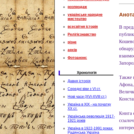
розпродаж
Анота
українське народне
мистецтво
всесвітня історія
В пред
публик
Релігієзнавство
Кошево
різне
обнару
архів
взаимо
Фотоанонс
Запоро
Хронологія
Также 
Давня історія
Афона,
Середні віки з VI ст.
Величк
Нові часи (XVI-XVIII ст.)
Конста
Україна в XIX - на початку
XX ст.
Книга 
Українська революція 1917-
ссылоч
1921 років
интере
Україна в 1922-1991 роках.
Радянська Україна