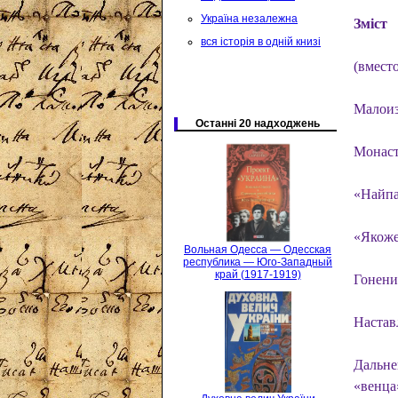
Україна незалежна
Зміст
вся історія в одній книзі
(вмест
Малоиз
Останні 20 надходжень
Монаст
«Найпа
«Якоже
Вольная Одесса — Одесская
республика — Юго-Западный
край (1917-1919)
Гонени
Настав
Дальне
«венца