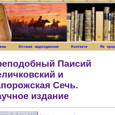
вна
Останні надходження
Контакти
Як при
реподобный Паисий
еличковский и
порожская Сечь.
аучное издание