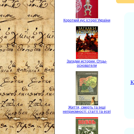
Короткий кус історії України
Загадки истории. Отцы-
основатели
К
Життя, смерть та інші
неприємності: статті та есеї