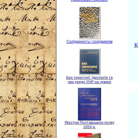
Солідарність і солідаризм
К
Без території. Ідеологія та
чин уряду УНР на чужині
Реєстри Полтавського полку
1654 р.