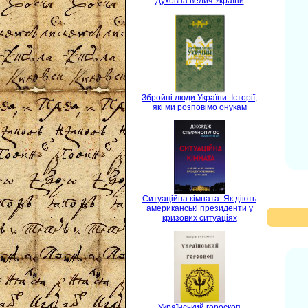
Духовна велич України
Збройні люди України. Історії,
які ми розповімо онукам
Ситуаційна кімната. Як діють
американські президенти у
кризових ситуаціях
Український гороскоп