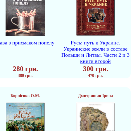
ава з присмаком попелу
Русь: путь к Украине.
Украинские земли в составе
Польши и Литвы. Части 2 и 3
книги второй
280 грн.
300 грн.
380 грн.
470 грн.
Корнієнко О.М.
Дмитришин Ірина