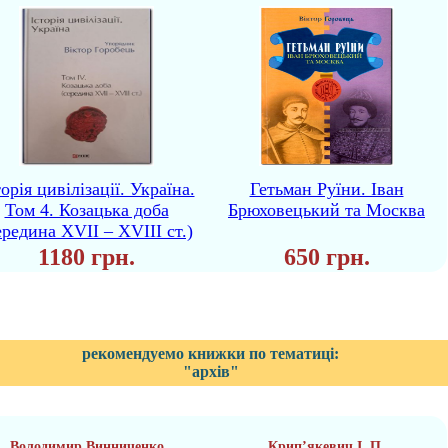
торія цивілізації. Україна.
Гетьман Руїни. Іван
Том 4. Козацька доба
Брюховецький та Москва
ередина XVIІ – XVIII ст.)
1180 грн.
650 грн.
рекомендуемо книжки по тематиці:
"архів"
Володимир Винниченко
Крип’якевич І. П.