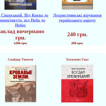
р Сікорський. Від Києва до
Дохристиянські вірування
ннектикута, від Неба до
українського народу
Небес
аклад вичерпано
240 грн.
грн.
1200 грн.
290 грн.
Снайдер Тимоти
Хоткевич Гнат