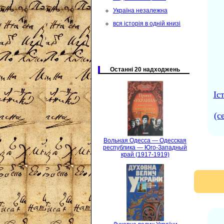
Україна незалежна
вся історія в одній книзі
Останні 20 надходжень
Іс
(с
Вольная Одесса — Одесская
республика — Юго-Западный
край (1917-1919)