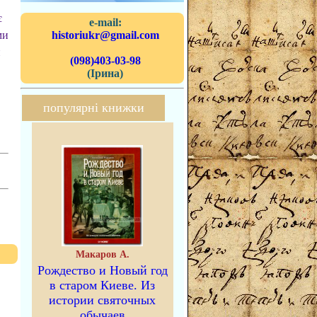
є
e-mail:
ми
historiukr@gmail.com
и
(098)403-03-98
(Ірина)
популярні книжки
Макаров А.
Рождество и Новый год
в старом Киеве. Из
истории святочных
обычаев