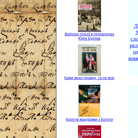
Л
X
Вибрані поезії в перекладах
сло
Юрія Буряка
рел
о
ком
Кажи жінці правду, та не всю
Короткі мандрівки з Боготи