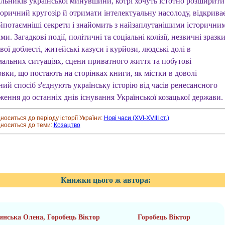
льників української минувшини, котрі хочуть істотно розширити
торичний кругозір й отримати інтелектуальну насолоду, відкрива
айпотаємніші секрети і знайомить з найзаплутанішими історични
и. Загадкові події, політичні та соціальні колізії, незвичні зразк
вої доблесті, житейські казуси і курйози, людські долі в
мальних ситуаціях, сцени приватного життя та побутові
вки, що постають на сторінках книги, як містки в доволі
ий спосіб з'єднують українську історію від часів ренесансного
ення до останніх днів існування Української козацької держави.
дноситься до періоду історії України:
Нові часи (XVI-XVIII ст.)
дноситься до теми:
Козацтво
Книжки цього ж автора:
инська Олена, Горобець Віктор
Горобець Віктор