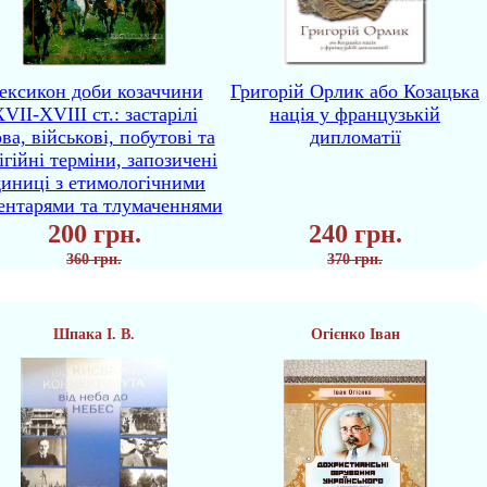
ексикон доби козаччини
Григорій Орлик або Козацька
VII-XVIII ст.: застарілі
нація у французькій
ва, військові, побутові та
дипломатії
ігійні терміни, запозичені
диниці з етимологічними
ентарями та тлумаченнями
200 грн.
240 грн.
360 грн.
370 грн.
Шпака І. В.
Огієнко Іван