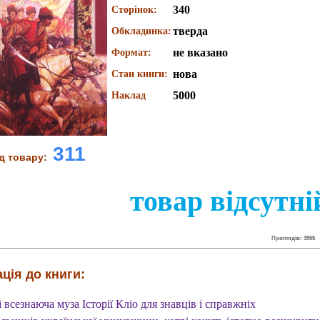
340
Сторінок:
тверда
Обкладинка:
не вказано
Формат:
нова
Стан книги:
5000
Наклад
311
д товару:
товар відсутні
Преглядів: 3555
ція до книги:
 всезнаюча муза Історії Кліо для знавців і справжніх