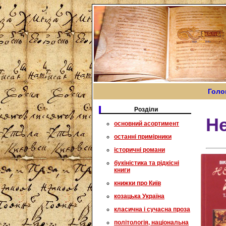
Голо
Розділи
Н
основний асортимент
останні примірники
історичні романи
букіністика та рідкісні
книги
книжки про Київ
козацька Україна
класична і сучасна проза
політологія, національна