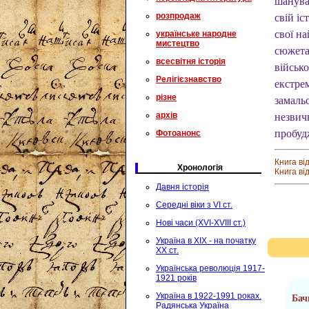
шанува
розпродаж
свій іс
свої н
українське народне
мистецтво
сюжетам
всесвітня історія
військо
Релігієзнавство
екстре
різне
замальо
архів
незвичн
пробудж
Фотоанонс
Книга ві
Хронологія
Книга ві
Давня історія
Середні віки з VI ст.
Нові часи (XVI-XVIII ст.)
Україна в XIX - на початку
XX ст.
Українська революція 1917-
1921 років
Україна в 1922-1991 роках.
Бач
Радянська Україна