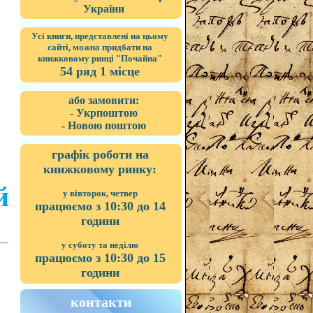
України
Усі книги, представлені на цьому
сайті, можна придбати на
книжковому ринці "Почайна"
54 ряд 1 місце
або замовити:
- Укрпоштою
- Новою поштою
графік роботи на
книжковому ринку:
й
у вівторок, четвер
працюємо з 10:30 до 14
години
у суботу та неділю
працюємо з 10:30 до 15
години
контакти