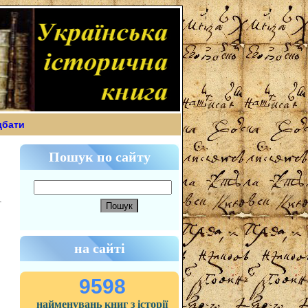
дбати
Пошук по сайту
на сайті
9598
найменувань книг з історії