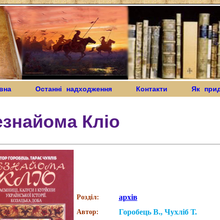
вна
Останні надходження
Контакти
Як при
езнайома Кліо
архів
Розділ:
Горобець В., Чухліб Т.
Автор: