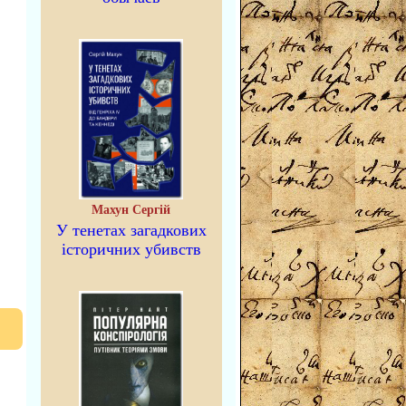
Махун Сергій
У тенетах загадкових
історичних убивств