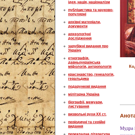
ідея, нація, націоналізм
публіцистика та науково-
популярні
архівні матеріали,
документи
археологічні
дослідження
зарубіжні видання про
Україну
етнографія,
давньоукраїнська
Ко
міфологія, антропологія
краєзнавство, генеалогія,
геральдика
подарункові видання
мілітарна Україна
біографії, мемуари,
листування
визвольні рухи XX ст.
Анота
періодичні та серійні
видання
Мудра і
перекладна література