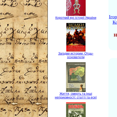
Іго
Короткий кус історії України
Ко
н
Загадки истории. Отцы-
основатели
Життя, смерть та інші
неприємності: статті та есеї