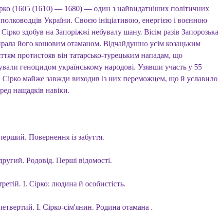
ірко (1605 (1610) — 1680) — один з найвидатніших політичних
і полководців України. Своєю ініціативою, енергією і воєнною
Сірко здобув на Запоріжжі небувалу шану. Вісім разів Запорозьк
ирала його кошовим отаманом. Відчайдушно усім козацьким
яттям протистояв він татарсько-турецьким нападам, що
ували геноцидом українському народові. Узявши участь у 55
, Сірко майже завжди виходив із них переможцем, що й уславило
ред нащадків навіки.
перший. Повернення із забуття.
другий. Родовід. Перші відомості.
третій. І. Сірко: людина й особистість.
четвертий. І. Сірко-сім'янин. Родина отамана .