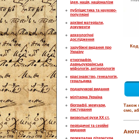
ідея, нація, націоналізм
публіцистика та науково-
популярні
архівні матеріали,
документи
археологічні
дослідження
Код
зарубіжні видання про
Україну
етнографія,
давньоукраїнська
міфологія, антропологія
краєзнавство, генеалогія,
геральдика
подарункові видання
мілітарна Україна
Також 
біографії, мемуари,
листування
смс, аб
визвольні рухи XX ст.
періодичні та серійні
видання
Анота
перекладна література