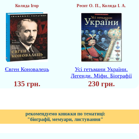
Коляда Ігор
Реєнт О. П., Коляда І. А.
Євген Коновалець
Усі гетьмани України.
Легенди. Міфи. Біографії
135 грн.
230 грн.
рекомендуемо книжки по тематиці:
"біографії, мемуари, листування"