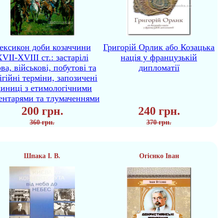
ексикон доби козаччини
Григорій Орлик або Козацька
VII-XVIII ст.: застарілі
нація у французькій
ва, військові, побутові та
дипломатії
ігійні терміни, запозичені
диниці з етимологічними
ентарями та тлумаченнями
200 грн.
240 грн.
360 грн.
370 грн.
Шпака І. В.
Огієнко Іван