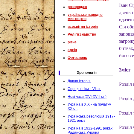
Іван С
розпродаж
діячів 
українське народне
мистецтво
вдачею 
Січ об
всесвітня історія
заповз
Релігієзнавство
загрож
різне
битвах
архів
його се
Фотоанонс
Зміст
Хронологія
Давня історія
Розділ 
Середні віки з VI ст.
Нові часи (XVI-XVIII ст.)
Розділ 
Україна в XIX - на початку
XX ст.
Розділ 
Українська революція 1917-
1921 років
Розділ 
Україна в 1922-1991 роках.
Радянська Україна