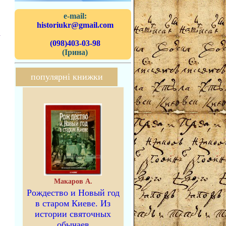
e-mail:
historiukr@gmail.com
а
(098)403-03-98
(Ірина)
популярні книжки
Макаров А.
Рождество и Новый год
в старом Киеве. Из
истории святочных
обычаев