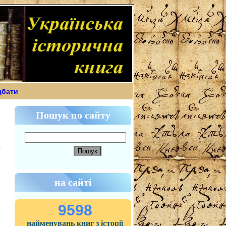
дбати
Пошук по сайту
на сайті
9598
найменувань книг з історії