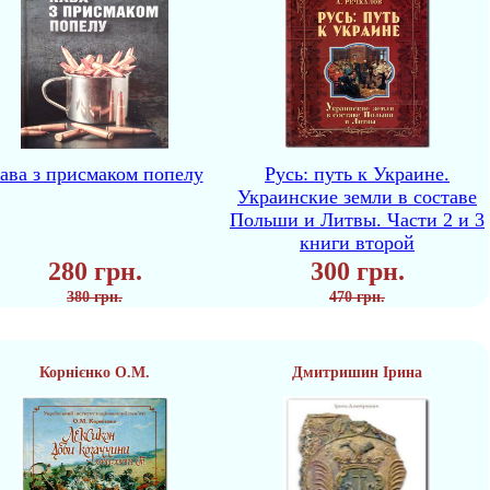
ава з присмаком попелу
Русь: путь к Украине.
Украинские земли в составе
Польши и Литвы. Части 2 и 3
книги второй
280 грн.
300 грн.
380 грн.
470 грн.
Корнієнко О.М.
Дмитришин Ірина