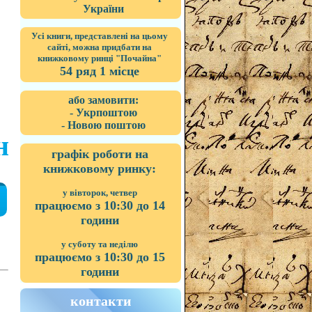
України
Усі книги, представлені на цьому
сайті, можна придбати на
книжковому ринці "Почайна"
54 ряд 1 місце
або замовити:
- Укрпоштою
- Новою поштою
н
графік роботи на
книжковому ринку:
у вівторок, четвер
працюємо з 10:30 до 14
години
у суботу та неділю
працюємо з 10:30 до 15
години
контакти