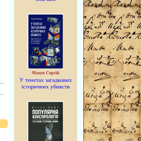
Махун Сергій
У тенетах загадкових
історичних убивств