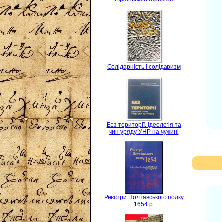
Солідарність і солідаризм
Без території. Ідеологія та
чин уряду УНР на чужині
Реєстри Полтавського полку
1654 р.