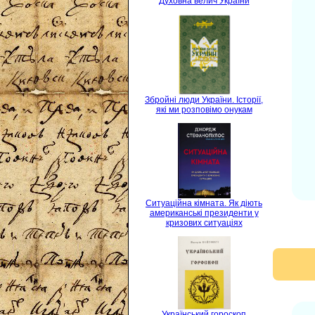
Духовна велич України
Збройні люди України. Історії,
які ми розповімо онукам
Ситуаційна кімната. Як діють
американські президенти у
кризових ситуаціях
Український гороскоп