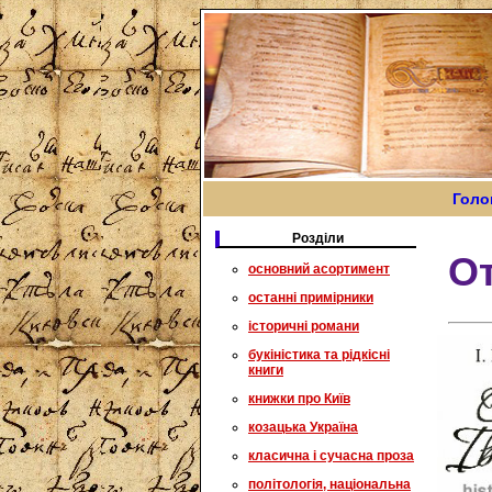
Голо
Розділи
От
основний асортимент
останні примірники
історичні романи
букіністика та рідкісні
книги
книжки про Київ
козацька Україна
класична і сучасна проза
політологія, національна