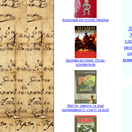
Короткий кус історії України
Л
X
сло
рел
о
ком
Загадки истории. Отцы-
основатели
Життя, смерть та інші
неприємності: статті та есеї