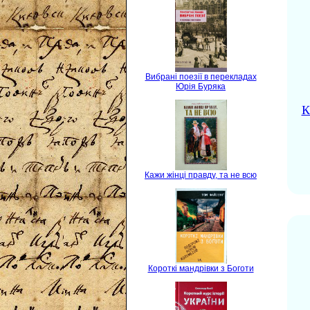
Вибрані поезії в перекладах
Юрія Буряка
К
Кажи жінці правду, та не всю
Короткі мандрівки з Боготи