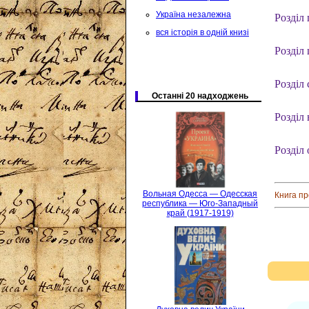
Україна незалежна
Розділ 
вся історія в одній книзі
Розділ
Розділ 
Останні 20 надходжень
Розділ
Розділ 
Вольная Одесса — Одесская
Книга п
республика — Юго-Западный
край (1917-1919)