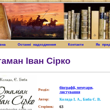
вна
Останні надходження
Контакти
Як при
аман Іван Сірко
біографії, мемуари,
Розділ:
листування
Коляда І. А., Биба Є. В.
Автор:
63
Сторінок: