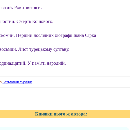
п'ятий. Роки звитяги.
 шостий. Смерть Кошового.
сьомий. Перший дослідник біографії Івана Сірка
 восьмий. Лист турецькому султану.
одинадцятий. У пам'яті народній.
ро
Гетьманів України
Книжки цього ж автора: