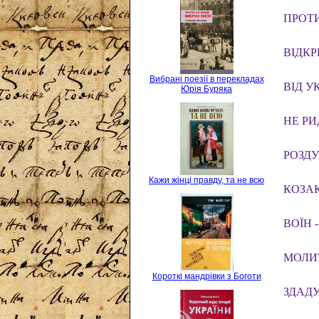
ПРОТ
ВІДКР
Вибрані поезії в перекладах
ВІД У
Юрія Буряка
НЕ РИ
РОЗДУ
Кажи жінці правду, та не всю
КОЗА
ВОЇН 
МОЛИ
Короткі мандрівки з Боготи
ЗДАДУ