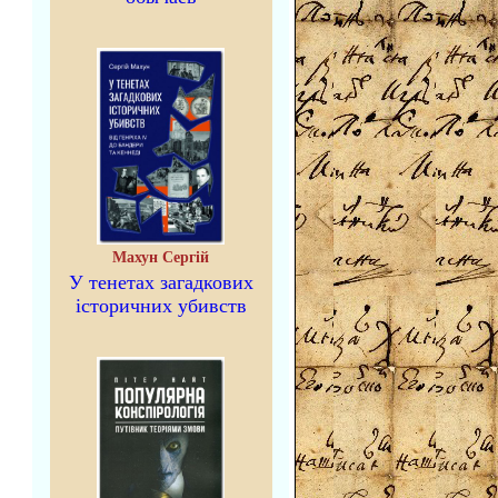
Махун Сергій
У тенетах загадкових
історичних убивств