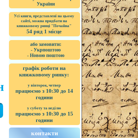
України
Усі книги, представлені на цьому
сайті, можна придбати на
книжковому ринці "Почайна"
54 ряд 1 місце
або замовити:
- Укрпоштою
- Новою поштою
графік роботи на
книжковому ринку:
н
у вівторок, четвер
працюємо з 10:30 до 14
години
у суботу та неділю
працюємо з 10:30 до 15
години
контакти