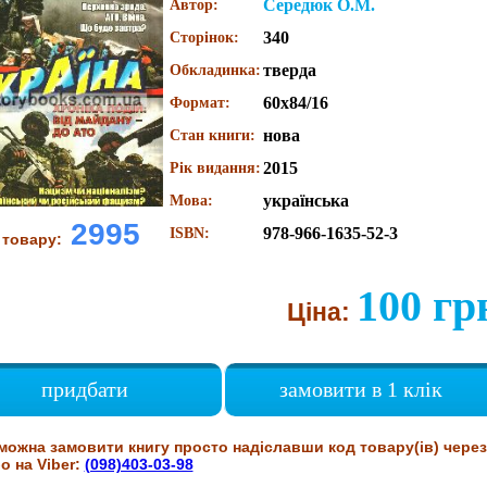
Середюк О.М.
Автор:
340
Сторінок:
тверда
Обкладинка:
60х84/16
Формат:
нова
Стан книги:
2015
Рік видання:
українська
Мова:
2995
978-966-1635-52-3
ISBN:
 товару:
100 гр
Ціна:
придбати
замовити в 1 клік
можна замовити книгу просто надіславши код товару(ів) через
о на Viber:
(098)403-03-98