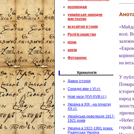
розпродаж
Анота
українське народне
мистецтво
«Майдан
всесвітня історія
волі. В
Релігієзнавство
залежно
різне
«Евром
архів
корінні
Фотоанонс
на весь
Хронологія
У публ
Давня історія
Помара
Середні віки з VI ст.
історич
Нові часи (XVI-XVIII ст.)
народ м
Україна в XIX - на початку
захисту
XX ст.
ліричн
Українська революція 1917-
«Небес
1921 років
героїв 
Україна в 1922-1991 роках.
Радянська Україна