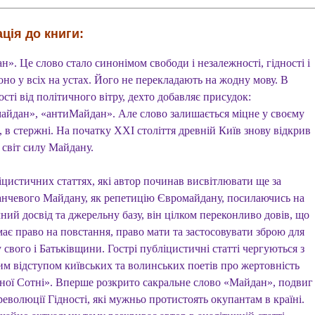
ція до книги:
». Це слово стало синонімом свободи і незалежності, гідності і
оно у всіх на устах. Його не перекладають на жодну мову. В
сті від політичного вітру, дехто добавляє присудок:
айдан», «антиМайдан». Але слово залишається міцне у своєму
, в стержні. На початку XXI століття древній Київ знову відкрив
 світ силу Майдану.
іцистичних статтях, які автор починав висвітлювати ще за
нчевого Майдану, як репетицію Євромайдану, посилаючись на
ний досвід та джерельну базу, він цілком переконливо довів, що
ає право на повстання, право мати та застосовувати зброю для
 свого і Батьківщини. Гострі публіцистичні статті чергуються з
им відступом київських та волинських поетів про жертовність
ної Сотні». Вперше розкрито сакральне слово «Майдан», подвиг
революції Гідності, які мужньо протистоять окупантам в країні.