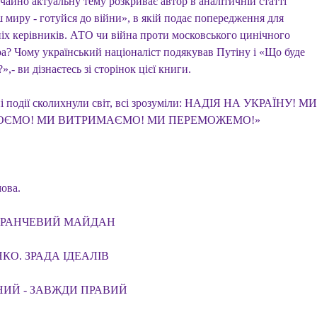
чайно актуальну тему розкриває автор в аналітичній статті
 миру - готуйся до війни», в якій подає попередження для
іх керівників. АТО чи війна проти московського цинічного
ра? Чому український націоналіст подякував Путіну і «Що буде
?»,- ви дізнаєтесь зі сторінок цієї книги.
і події сколихнули світ, всі зрозуміли: НАДІЯ НА УКРАЇНУ! МИ
ОЄМО! МИ ВИТРИМАЄМО! МИ ПЕРЕМОЖЕМО!»
ова.
РАНЧЕВИЙ МАЙДАН
О. ЗРАДА ІДЕАЛІВ
ИЙ - ЗАВЖДИ ПРАВИЙ