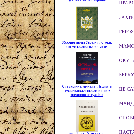
Духовна велич України
ПРАВ
ЗАХИС
ГЕРОЯ
Збройні люди України. Історії,
МАМО,
які ми розповімо онукам
ОКУПА
БЕРКУТ
Ситуаційна кімната. Як діють
ЦЕ С
американські президенти у
кризових ситуаціях
МАЙДА
СПОВІД
НАСТА
Український гороскоп