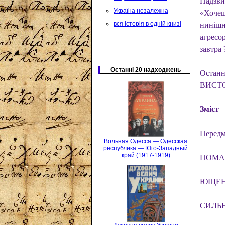
Надзви
Україна незалежна
«Хочеш
вся історія в одній книзі
нинішн
агресо
завтра 
Останні 20 надходжень
Останн
ВИСТ
Зміст
Передм
Вольная Одесса — Одесская
республика — Юго-Западный
край (1917-1919)
ПОМА
ЮЩЕНК
СИЛЬН