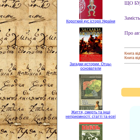
ЩО БУ
Замість
Короткий кус історії України
Про ав
Книга ві
Книга ві
Загадки истории. Отцы-
основатели
Життя, смерть та інші
неприємності: статті та есеї