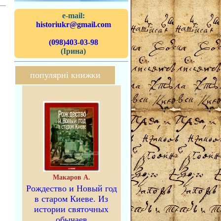
e-mail:
historiukr@gmail.com
(098)403-03-98
(Ірина)
популярні книжки
Макаров А.
Рождество и Новый год
в старом Киеве. Из
истории святочных
обычаев