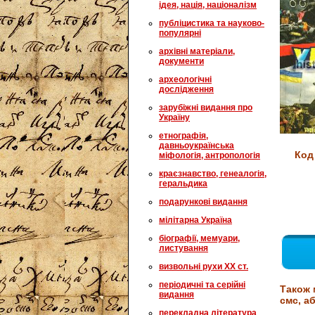
ідея, нація, націоналізм
публіцистика та науково-
популярні
архівні матеріали,
документи
археологічні
дослідження
зарубіжні видання про
Україну
етнографія,
давньоукраїнська
Код
міфологія, антропологія
краєзнавство, генеалогія,
геральдика
подарункові видання
мілітарна Україна
біографії, мемуари,
листування
визвольні рухи XX ст.
періодичні та серійні
Також 
видання
смс, аб
перекладна література