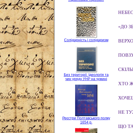
НЕБЕС
«ДО З
Солідарність і солідаризм
ВЕРХО
ПОВЗ
СКІЛЬ
Без території. Ідеологія та
чин уряду УНР на чужині
ХТО Ж
ХОЧЕШ
НЕ ТУЖ
Реєстри Полтавського полку
1654 р.
ЩО Т