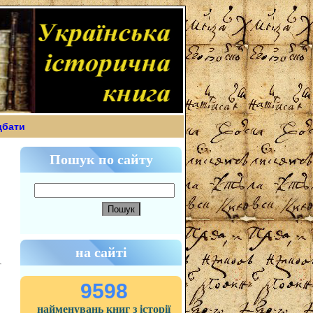
дбати
Пошук по сайту
на сайті
9598
найменувань книг з історії