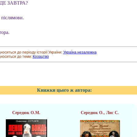
ДЕ ЗАВТРА?
 післямови.
тора.
дноситься до періоду історії України:
Україна незалежна
дноситься до теми:
Козацтво
Книжки цього ж автора:
Середюк О.М.
Середюк О., Лис С.