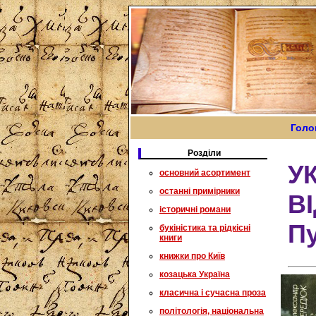
Голо
Розділи
У
основний асортимент
останні примірники
В
історичні романи
Пу
букіністика та рідкісні
книги
книжки про Київ
козацька Україна
класична і сучасна проза
політологія, національна